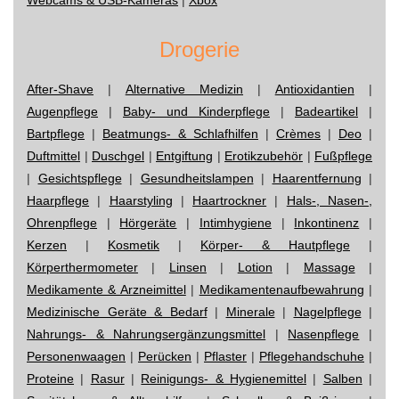
Drogerie
After-Shave
|
Alternative Medizin
|
Antioxidantien
|
Augenpflege
|
Baby- und Kinderpflege
|
Badeartikel
|
Bartpflege
|
Beatmungs- & Schlafhilfen
|
Crèmes
|
Deo
|
Duftmittel
|
Duschgel
|
Entgiftung
|
Erotikzubehör
|
Fußpflege
|
Gesichtspflege
|
Gesundheitslampen
|
Haarentfernung
|
Haarpflege
|
Haarstyling
|
Haartrockner
|
Hals-, Nasen-,
Ohrenpflege
|
Hörgeräte
|
Intimhygiene
|
Inkontinenz
|
Kerzen
|
Kosmetik
|
Körper- & Hautpflege
|
Körperthermometer
|
Linsen
|
Lotion
|
Massage
|
Medikamente & Arzneimittel
|
Medikamentenaufbewahrung
|
Medizinische Geräte & Bedarf
|
Minerale
|
Nagelpflege
|
Nahrungs- & Nahrungsergänzungsmittel
|
Nasenpflege
|
Personenwaagen
|
Perücken
|
Pflaster
|
Pflegehandschuhe
|
Proteine
|
Rasur
|
Reinigungs- & Hygienemittel
|
Salben
|