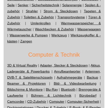
Seile
|
Senker
|
Sicherheitstechnik
|
Solarenergie
|
Spülen & -
zubehör
|
Strahler
|
Strom & Steckdosen
|
Tapeten &
Zubehör
|
Toiletten & Zubehör
|
Transportsysteme
|
Türen &
Zubehör
|
Umlenkrollen
|
Warmwasserspeicher &
Wärmetauscher
|
Waschbecken & Zubehör
|
Wasserwaagen
|
Wasserwerke & Pumpen
|
Werkzeug
|
Werkzeugkoffer & -
kästen
|
Zangen
Computer & Technik
3D & Virtual Reality
|
Adapter, Stecker & Steckdosen
|
Akkus,
Ladegeräte & Powerbanks
|
Anrufbeantworter
|
Antennen,
DVB-T & Satelittenschüsseln
|
Aufnahmegeräte
|
Backup
|
Beamer & Projektoren
|
Bild- & Videobearbeitung
|
Bildschirme & Monitore
|
Blu-Ray
|
Bluetooth
|
Brenngeräte &
Laufwerke
|
Bühnen- & Lichttechnik
|
Bürobedarf
|
Camcorder
|
CD-Zubehör
|
Computer
|
Computer-Sicherheit
|
Dockingstationen
|
Drucker & Zubehör
|
E-Book- & E-Reader