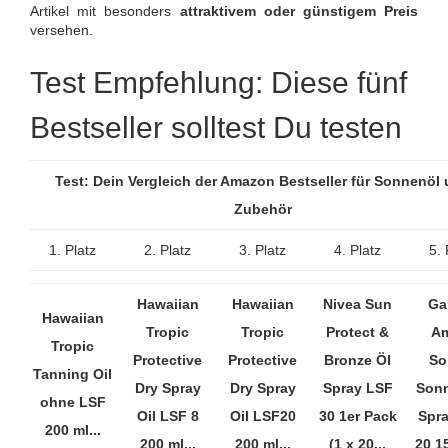
Artikel mit besonders
attraktivem oder günstigem Preis
versehen.
Test Empfehlung: Diese fünf
Bestseller solltest Du testen
Test: Dein Vergleich der Amazon Bestseller für Sonnenöl
Zubehör
1. Platz
2. Platz
3. Platz
4. Platz
5. 
Hawaiian
Hawaiian
Nivea Sun
Ga
Hawaiian
Tropic
Tropic
Protect &
A
Tropic
Protective
Protective
Bronze Öl
So
Tanning Oil
Dry Spray
Dry Spray
Spray LSF
Son
ohne LSF
Oil LSF 8
Oil LSF20
30 1er Pack
Spr
200 ml...
200 ml...
200 ml...
(1 x 20...
20 15