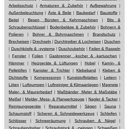
Arbeitsschutz
|
Armaturen & Zubehör
|
Aufbewahrung
|
Außenbeleuchtung
|
Äxte & Beile
|
Baubedarf
|
Baustoffe
|
Beitel
|
Besen, Bürsten & Kehrmaschinen
|
Bits &
Schraubenschlüssel
|
Bodenbeläge & Zubehör
|
Bohnern &
Polieren
|
Bohrer & Bohrmaschinen
|
Brandschutz
|
Brecheisen
|
Drechseln
|
Durchtreiber & Locheisen
|
Duschen
|
Duschköpfe & -systeme
|
Duschzubehör
|
Feilen & Raspeln
|
Fenster
|
Folien
|
Gasbrenner, -kocher & -kartuschen
|
Hämmer
|
Heizgeräte & Lüftungen
|
Hobel
|
Kamin- &
Pelletöfen
|
Kanister & Trichter
|
Klebeband
|
Kleben &
Dichtstoffe
|
Kompressoren
|
Kunststoffplatten
|
Leitern
|
Löten
|
Luftpumpen
|
Luftreiniger & Klimaanlagen
|
Magnete
|
Maler- & Maurerbedarf
|
Maßbänder, Meter & Maßstäbe
|
Meißel
|
Melder, Mess- & Planwerkzeuge
|
Nagler & Tacker
|
Reinigungsgeräte
|
Reparaturmittel
|
Sägen
|
Sauna
|
Schaumstoff
|
Scheren & Schneidewerkzeug
|
Schleifen
|
Schlösser
|
Schneeräumung
|
Schrauben & Nägel
|
Schraubendreher
|
Schraubstock & -zwingen
|
Schweißen
|