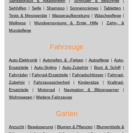
Sanitätshaus & Alltagshilfen
|
Schnuller & Beißringe
|
Sehhilfen
|
Seife
|
Shampoo
|
Sonnencrèmes
|
Tabletten
|
Tests & Messgeräte
|
Wasseraufbereitung
|
Wäschepflege
|
Wellness
|
Wundversorgung & Erste Hilfe
|
Zahn- &
Mundpflege
Fahrzeuge
Auto-Elektronik
|
Autoreifen & -Felgen
|
Autopflege
|
Auto-
Ersatzteile
|
Auto-Styling
|
Auto-Zubehör
|
Boot & Schiff
|
Fahrräder
|
Fahrrad-Ersatzteile
|
Fahradschlösser
|
Fahrrad-
Zubehör
|
Fahrzeugsicherheit
|
Kindersitze
|
Kraftrad-
Ersatzteile
|
Motorrad
|
Navigation & Blitzerwarner
|
Wohnwagen
|
Weitere Fahrzeuge
Garten
Anzucht
|
Bewässerung
|
Blumen & Pflanzen
|
Blumentöpfe &