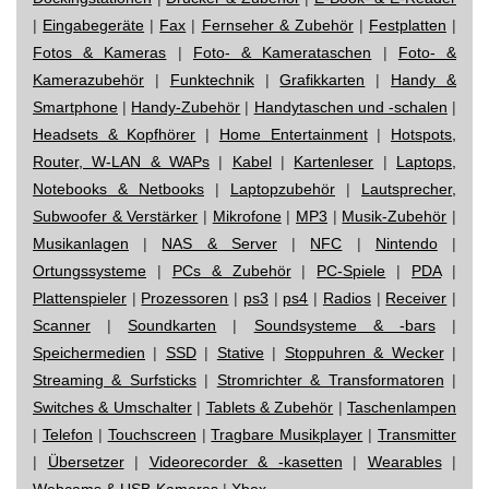
|
Eingabegeräte
|
Fax
|
Fernseher & Zubehör
|
Festplatten
|
Fotos & Kameras
|
Foto- & Kamerataschen
|
Foto- &
Kamerazubehör
|
Funktechnik
|
Grafikkarten
|
Handy &
Smartphone
|
Handy-Zubehör
|
Handytaschen und -schalen
|
Headsets & Kopfhörer
|
Home Entertainment
|
Hotspots,
Router, W-LAN & WAPs
|
Kabel
|
Kartenleser
|
Laptops,
Notebooks & Netbooks
|
Laptopzubehör
|
Lautsprecher,
Subwoofer & Verstärker
|
Mikrofone
|
MP3
|
Musik-Zubehör
|
Musikanlagen
|
NAS & Server
|
NFC
|
Nintendo
|
Ortungssysteme
|
PCs & Zubehör
|
PC-Spiele
|
PDA
|
Plattenspieler
|
Prozessoren
|
ps3
|
ps4
|
Radios
|
Receiver
|
Scanner
|
Soundkarten
|
Soundsysteme & -bars
|
Speichermedien
|
SSD
|
Stative
|
Stoppuhren & Wecker
|
Streaming & Surfsticks
|
Stromrichter & Transformatoren
|
Switches & Umschalter
|
Tablets & Zubehör
|
Taschenlampen
|
Telefon
|
Touchscreen
|
Tragbare Musikplayer
|
Transmitter
|
Übersetzer
|
Videorecorder & -kasetten
|
Wearables
|
Webcams & USB-Kameras
|
Xbox