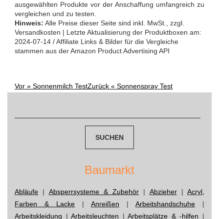
ausgewählten Produkte vor der Anschaffung umfangreich zu
vergleichen und zu testen.
Hinweis:
Alle Preise dieser Seite sind inkl. MwSt., zzgl.
Versandkosten | Letzte Aktualisierung der Produktboxen am:
2024-07-14 / Affiliate Links & Bilder für die Vergleiche
stammen aus der Amazon Product Advertising API
Vor »
Sonnenmilch Test
Zurück «
Sonnenspray Test
Post
Suchen
navigation
nach:
Baumarkt
Abläufe
|
Absperrsysteme & Zubehör
|
Abzieher
|
Acryl,
Farben & Lacke
|
Anreißen
|
Arbeitshandschuhe
|
Arbeitskleidung
|
Arbeitsleuchten
|
Arbeitsplätze & -hilfen
|