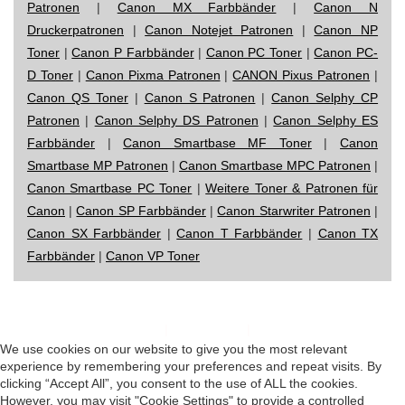
Patronen
|
Canon MX Farbbänder
|
Canon N
Druckerpatronen
|
Canon Notejet Patronen
|
Canon NP
Toner
|
Canon P Farbbänder
|
Canon PC Toner
|
Canon PC-
D Toner
|
Canon Pixma Patronen
|
CANON Pixus Patronen
|
Canon QS Toner
|
Canon S Patronen
|
Canon Selphy CP
Patronen
|
Canon Selphy DS Patronen
|
Canon Selphy ES
Farbbänder
|
Canon Smartbase MF Toner
|
Canon
Smartbase MP Patronen
|
Canon Smartbase MPC Patronen
|
Canon Smartbase PC Toner
|
Weitere Toner & Patronen für
Canon
|
Canon SP Farbbänder
|
Canon Starwriter Patronen
|
Canon SX Farbbänder
|
Canon T Farbbänder
|
Canon TX
Farbbänder
|
Canon VP Toner
Impressum
|
Datenschutz
|
Startseite
We use cookies on our website to give you the most relevant
experience by remembering your preferences and repeat visits. By
clicking “Accept All”, you consent to the use of ALL the cookies.
However, you may visit "Cookie Settings" to provide a controlled