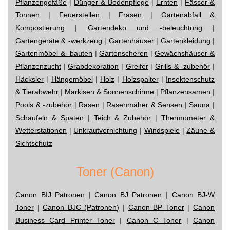
Pflanzengefäße
|
Dünger & Bodenpflege
|
Ernten
|
Fässer &
Tonnen
|
Feuerstellen
|
Fräsen
|
Gartenabfall &
Kompostierung
|
Gartendeko und -beleuchtung
|
Gartengeräte & -werkzeug
|
Gartenhäuser
|
Gartenkleidung
|
Gartenmöbel & -bauten
|
Gartenscheren
|
Gewächshäuser &
Pflanzenzucht
|
Grabdekoration
|
Greifer
|
Grills & -zubehör
|
Häcksler
|
Hängemöbel
|
Holz
|
Holzspalter
|
Insektenschutz
& Tierabwehr
|
Markisen & Sonnenschirme
|
Pflanzensamen
|
Pools & -zubehör
|
Rasen
|
Rasenmäher & Sensen
|
Sauna
|
Schaufeln & Spaten
|
Teich & Zubehör
|
Thermometer &
Wetterstationen
|
Unkrautvernichtung
|
Windspiele
|
Zäune &
Sichtschutz
Toner (Canon)
Canon BIJ Patronen
|
Canon BJ Patronen
|
Canon BJ-W
Toner
|
Canon BJC (Patronen)
|
Canon BP Toner
|
Canon
Business Card Printer Toner
|
Canon C Toner
|
Canon