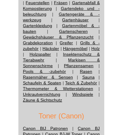
|
Feuerstellen
|
Fräsen
|
Gartenabfall &
Kompostierung
|
Gartendeko und -
beleuchtung
|
Gartengeräte & -
werkzeug
|
Gartenhäuser
|
Gartenkleidung
|
Gartenmöbel & -
bauten
|
Gartenscheren
|
Gewächshäuser & Pflanzenzucht
|
Grabdekoration
|
Greifer
|
Grills & -
zubehör
|
Häcksler
|
Hängemöbel
|
Holz
|
Holzspalter
|
Insektenschutz &
Tierabwehr
|
Markisen &
Sonnenschirme
|
Pflanzensamen
|
Pools & -zubehör
|
Rasen
|
Rasenmäher & Sensen
|
Sauna
|
Schaufeln & Spaten
|
Teich & Zubehör
|
Thermometer & Wetterstationen
|
Unkrautvernichtung
|
Windspiele
|
Zäune & Sichtschutz
Toner (Canon)
Canon BIJ Patronen
|
Canon BJ
Patronen
|
Canon BJ-W Toner
|
Canon