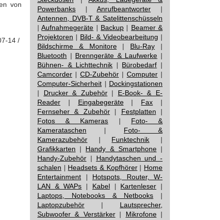
ken von
Powerbanks
|
Anrufbeantworter
|
Antennen, DVB-T & Satelittenschüsseln
|
Aufnahmegeräte
|
Backup
|
Beamer &
Projektoren
|
Bild- & Videobearbeitung
|
07-14 /
Bildschirme & Monitore
|
Blu-Ray
|
Bluetooth
|
Brenngeräte & Laufwerke
|
Bühnen- & Lichttechnik
|
Bürobedarf
|
Camcorder
|
CD-Zubehör
|
Computer
|
Computer-Sicherheit
|
Dockingstationen
|
Drucker & Zubehör
|
E-Book- & E-
Reader
|
Eingabegeräte
|
Fax
|
Fernseher & Zubehör
|
Festplatten
|
Fotos & Kameras
|
Foto- &
Kamerataschen
|
Foto- &
Kamerazubehör
|
Funktechnik
|
Grafikkarten
|
Handy & Smartphone
|
Handy-Zubehör
|
Handytaschen und -
schalen
|
Headsets & Kopfhörer
|
Home
Entertainment
|
Hotspots, Router, W-
LAN & WAPs
|
Kabel
|
Kartenleser
|
Laptops, Notebooks & Netbooks
|
Laptopzubehör
|
Lautsprecher,
Subwoofer & Verstärker
|
Mikrofone
|