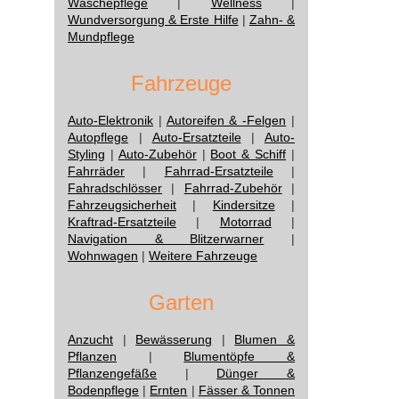
Wäschepflege
|
Wellness
|
Wundversorgung & Erste Hilfe
|
Zahn- &
Mundpflege
Fahrzeuge
Auto-Elektronik
|
Autoreifen & -Felgen
|
Autopflege
|
Auto-Ersatzteile
|
Auto-
Styling
|
Auto-Zubehör
|
Boot & Schiff
|
Fahrräder
|
Fahrrad-Ersatzteile
|
Fahradschlösser
|
Fahrrad-Zubehör
|
Fahrzeugsicherheit
|
Kindersitze
|
Kraftrad-Ersatzteile
|
Motorrad
|
Navigation & Blitzerwarner
|
Wohnwagen
|
Weitere Fahrzeuge
Garten
Anzucht
|
Bewässerung
|
Blumen &
Pflanzen
|
Blumentöpfe &
Pflanzengefäße
|
Dünger &
Bodenpflege
|
Ernten
|
Fässer & Tonnen