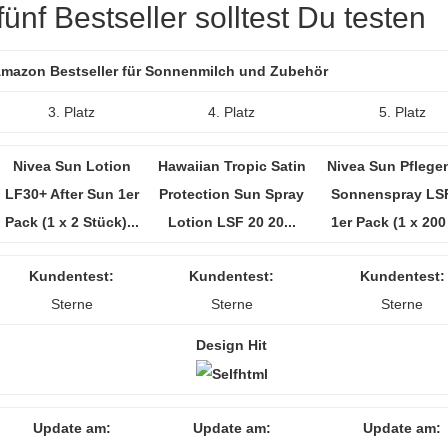
ünf Bestseller solltest Du testen
 Amazon Bestseller für Sonnenmilch und Zubehör
3. Platz
4. Platz
5. Platz
Nivea Sun Lotion
Hawaiian Tropic Satin
Nivea Sun Pflege
LF30+ After Sun 1er
Protection Sun Spray
Sonnenspray LS
Pack (1 x 2 Stück)...
Lotion LSF 20 20...
1er Pack (1 x 200 
Kundentest:
Kundentest:
Kundentest:
Sterne
Sterne
Sterne
Design Hit
Update am:
Update am:
Update am: