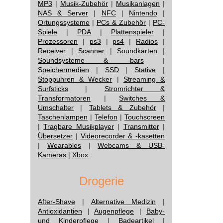
MP3
|
Musik-Zubehör
|
Musikanlagen
|
NAS & Server
|
NFC
|
Nintendo
|
Ortungssysteme
|
PCs & Zubehör
|
PC-
Spiele
|
PDA
|
Plattenspieler
|
Prozessoren
|
ps3
|
ps4
|
Radios
|
Receiver
|
Scanner
|
Soundkarten
|
Soundsysteme & -bars
|
Speichermedien
|
SSD
|
Stative
|
Stoppuhren & Wecker
|
Streaming &
Surfsticks
|
Stromrichter &
Transformatoren
|
Switches &
Umschalter
|
Tablets & Zubehör
|
Taschenlampen
|
Telefon
|
Touchscreen
|
Tragbare Musikplayer
|
Transmitter
|
Übersetzer
|
Videorecorder & -kasetten
|
Wearables
|
Webcams & USB-
Kameras
|
Xbox
Drogerie
After-Shave
|
Alternative Medizin
|
Antioxidantien
|
Augenpflege
|
Baby-
und Kinderpflege
|
Badeartikel
|