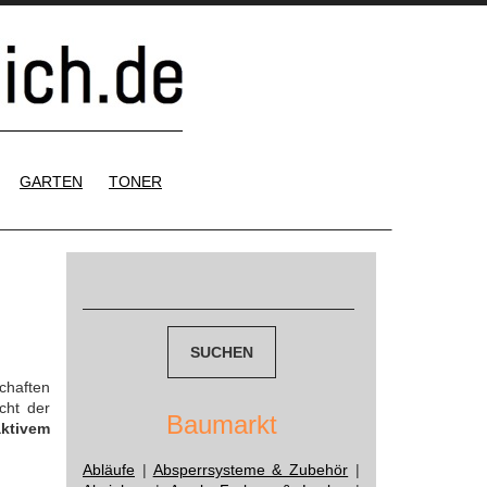
GARTEN
TONER
Suchen
nach:
chaften
cht der
Baumarkt
aktivem
Abläufe
|
Absperrsysteme & Zubehör
|