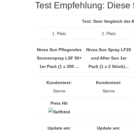
Test Empfehlung: Diese f
Test: Dein Vergleich der
1. Platz
2. Platz
Nivea Sun Pflegendes
Nivea Sun Spray LF20
Sonnenspray LSF 50+
und After Sun 1er
1er Pack (1 x 200 ...
Pack (1 x 2 Stück)...
Kundentest:
Kundentest:
Sterne
Sterne
Preis Hit
Update am:
Update am: