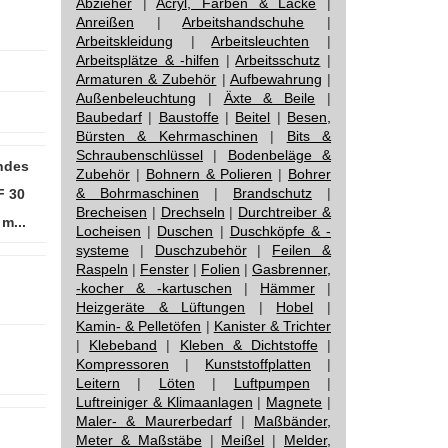
Abzieher
|
Acryl, Farben & Lacke
|
Anreißen
|
Arbeitshandschuhe
|
Arbeitskleidung
|
Arbeitsleuchten
|
Arbeitsplätze & -hilfen
|
Arbeitsschutz
|
Armaturen & Zubehör
|
Aufbewahrung
|
Außenbeleuchtung
|
Äxte & Beile
|
Baubedarf
|
Baustoffe
|
Beitel
|
Besen,
Bürsten & Kehrmaschinen
|
Bits &
Schraubenschlüssel
|
Bodenbeläge &
ndes
Zubehör
|
Bohnern & Polieren
|
Bohrer
& Bohrmaschinen
|
Brandschutz
|
F 30
Brecheisen
|
Drechseln
|
Durchtreiber &
m...
Locheisen
|
Duschen
|
Duschköpfe & -
systeme
|
Duschzubehör
|
Feilen &
Raspeln
|
Fenster
|
Folien
|
Gasbrenner,
-kocher & -kartuschen
|
Hämmer
|
Heizgeräte & Lüftungen
|
Hobel
|
Kamin- & Pelletöfen
|
Kanister & Trichter
|
Klebeband
|
Kleben & Dichtstoffe
|
Kompressoren
|
Kunststoffplatten
|
Leitern
|
Löten
|
Luftpumpen
|
Luftreiniger & Klimaanlagen
|
Magnete
|
Maler- & Maurerbedarf
|
Maßbänder,
Meter & Maßstäbe
|
Meißel
|
Melder,