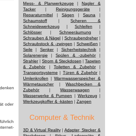
Mess- & Planwerkzeuge
|
Nagler &
Tacker
|
Reinigungsgeräte
|
Reparaturmittel
|
Sägen
|
Sauna
|
Schaumstoff
|
Scheren &
Schneidewerkzeug
|
Schleifen
|
Schlösser
|
Schneeräumung
|
Schrauben & Nägel
|
Schraubendreher
|
Schraubstock & -zwingen
|
Schweißen
|
Seile
|
Senker
|
Sicherheitstechnik
|
Solarenergie
|
Spülen & -zubehör
|
Strahler
|
Strom & Steckdosen
|
Tapeten
& Zubehör
|
Toiletten & Zubehör
|
Transportsysteme
|
Türen & Zubehör
|
Umlenkrollen
|
Warmwasserspeicher &
Wärmetauscher
|
Waschbecken &
edenken
Zubehör
|
Wasserwaagen
|
Wasserwerke & Pumpen
|
Werkzeug
|
Werkzeugkoffer & -kästen
|
Zangen
ät oder
Computer & Technik
ührlich
ternet-
3D & Virtual Reality
|
Adapter, Stecker &
Steckdosen
|
Akkus, Ladegeräte &