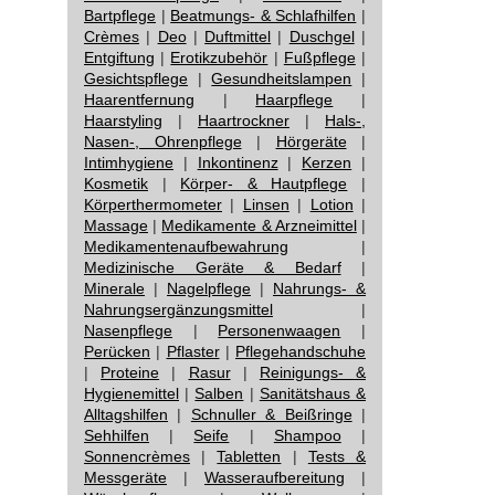
Bartpflege
|
Beatmungs- & Schlafhilfen
|
Crèmes
|
Deo
|
Duftmittel
|
Duschgel
|
Entgiftung
|
Erotikzubehör
|
Fußpflege
|
Gesichtspflege
|
Gesundheitslampen
|
Haarentfernung
|
Haarpflege
|
Haarstyling
|
Haartrockner
|
Hals-,
Nasen-, Ohrenpflege
|
Hörgeräte
|
Intimhygiene
|
Inkontinenz
|
Kerzen
|
Kosmetik
|
Körper- & Hautpflege
|
Körperthermometer
|
Linsen
|
Lotion
|
Massage
|
Medikamente & Arzneimittel
|
Medikamentenaufbewahrung
|
Medizinische Geräte & Bedarf
|
Minerale
|
Nagelpflege
|
Nahrungs- &
Nahrungsergänzungsmittel
|
Nasenpflege
|
Personenwaagen
|
Perücken
|
Pflaster
|
Pflegehandschuhe
|
Proteine
|
Rasur
|
Reinigungs- &
Hygienemittel
|
Salben
|
Sanitätshaus &
Alltagshilfen
|
Schnuller & Beißringe
|
Sehhilfen
|
Seife
|
Shampoo
|
Sonnencrèmes
|
Tabletten
|
Tests &
Messgeräte
|
Wasseraufbereitung
|