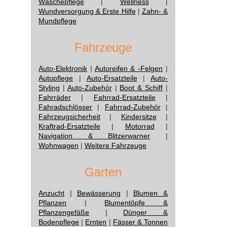
Wäschepflege
|
Wellness
|
Wundversorgung & Erste Hilfe
|
Zahn- &
Mundpflege
Fahrzeuge
Auto-Elektronik
|
Autoreifen & -Felgen
|
Autopflege
|
Auto-Ersatzteile
|
Auto-
Styling
|
Auto-Zubehör
|
Boot & Schiff
|
Fahrräder
|
Fahrrad-Ersatzteile
|
Fahradschlösser
|
Fahrrad-Zubehör
|
Fahrzeugsicherheit
|
Kindersitze
|
Kraftrad-Ersatzteile
|
Motorrad
|
Navigation & Blitzerwarner
|
Wohnwagen
|
Weitere Fahrzeuge
Garten
Anzucht
|
Bewässerung
|
Blumen &
Pflanzen
|
Blumentöpfe &
Pflanzengefäße
|
Dünger &
Bodenpflege
|
Ernten
|
Fässer & Tonnen