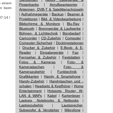
n einem
Powerbanks
|
Anrufbeantworter
|
en beim
Antennen, DVB-T & Satelittenschüsseln
|
Aufnahmegeräte
|
Backup
|
Beamer &
07-14 /
Projektoren
|
Bild- & Videobearbeitung
|
Bildschirme & Monitore
|
Blu-Ray
|
Bluetooth
|
Brenngeräte & Laufwerke
|
Bühnen- & Lichttechnik
|
Bürobedarf
|
Camcorder
|
CD-Zubehör
|
Computer
|
Computer-Sicherheit
|
Dockingstationen
|
Drucker & Zubehör
|
E-Book- & E-
Reader
|
Eingabegeräte
|
Fax
|
Fernseher & Zubehör
|
Festplatten
|
Fotos & Kameras
|
Foto- &
Kamerataschen
|
Foto- &
Kamerazubehör
|
Funktechnik
|
Grafikkarten
|
Handy & Smartphone
|
Handy-Zubehör
|
Handytaschen und -
schalen
|
Headsets & Kopfhörer
|
Home
Entertainment
|
Hotspots, Router, W-
LAN & WAPs
|
Kabel
|
Kartenleser
|
Laptops, Notebooks & Netbooks
|
Laptopzubehör
|
Lautsprecher,
Subwoofer & Verstärker
|
Mikrofone
|