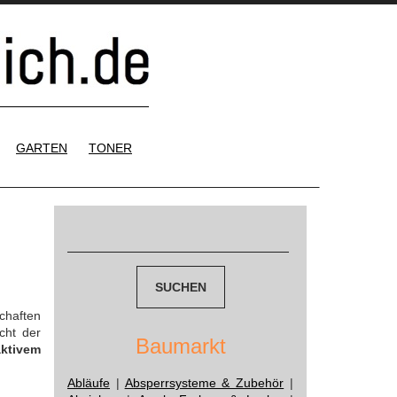
GARTEN
TONER
Suchen
nach:
chaften
cht der
Baumarkt
aktivem
Abläufe
|
Absperrsysteme & Zubehör
|