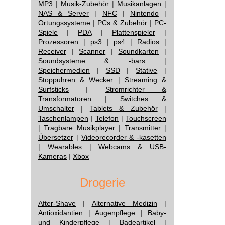
MP3
|
Musik-Zubehör
|
Musikanlagen
|
NAS & Server
|
NFC
|
Nintendo
|
Ortungssysteme
|
PCs & Zubehör
|
PC-
Spiele
|
PDA
|
Plattenspieler
|
Prozessoren
|
ps3
|
ps4
|
Radios
|
Receiver
|
Scanner
|
Soundkarten
|
Soundsysteme & -bars
|
Speichermedien
|
SSD
|
Stative
|
Stoppuhren & Wecker
|
Streaming &
Surfsticks
|
Stromrichter &
Transformatoren
|
Switches &
Umschalter
|
Tablets & Zubehör
|
Taschenlampen
|
Telefon
|
Touchscreen
|
Tragbare Musikplayer
|
Transmitter
|
Übersetzer
|
Videorecorder & -kasetten
|
Wearables
|
Webcams & USB-
Kameras
|
Xbox
Drogerie
After-Shave
|
Alternative Medizin
|
Antioxidantien
|
Augenpflege
|
Baby-
und Kinderpflege
|
Badeartikel
|