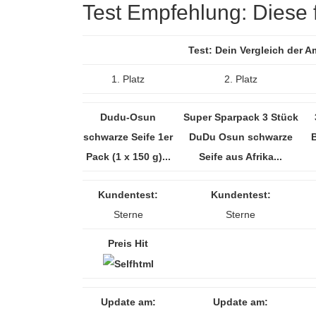
Test Empfehlung: Diese f
Test: Dein Vergleich der 
1. Platz
2. Platz
Dudu-Osun
Super Sparpack 3 Stück
schwarze Seife 1er
DuDu Osun schwarze
B
Pack (1 x 150 g)...
Seife aus Afrika...
Kundentest:
Kundentest:
Sterne
Sterne
Preis Hit
Update am:
Update am: