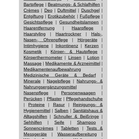
Bartpflege
|
Beatmungs- & Schlafhilfen
|
Crèmes
|
Deo
|
Duftmittel
|
Duschgel
|
Entgiftung
|
Erotikzubehör
|
Fußpflege
|
Gesichtspflege
|
Gesundheitslampen
|
Haarentfernung
|
Haarpflege
|
Haarstyling
|
Haartrockner
|
Hals-,
Nasen-, Ohrenpflege
|
Hörgeräte
|
Intimhygiene
|
Inkontinenz
|
Kerzen
|
Kosmetik
|
Körper- & Hautpflege
|
Körperthermometer
|
Linsen
|
Lotion
|
Massage
|
Medikamente & Arzneimittel
|
Medikamentenaufbewahrung
|
Medizinische Geräte & Bedarf
|
Minerale
|
Nagelpflege
|
Nahrungs- &
Nahrungsergänzungsmittel
|
Nasenpflege
|
Personenwaagen
|
Perücken
|
Pflaster
|
Pflegehandschuhe
|
Proteine
|
Rasur
|
Reinigungs- &
Hygienemittel
|
Salben
|
Sanitätshaus &
Alltagshilfen
|
Schnuller & Beißringe
|
Sehhilfen
|
Seife
|
Shampoo
|
Sonnencrèmes
|
Tabletten
|
Tests &
Messgeräte
|
Wasseraufbereitung
|