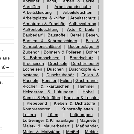
Abzieher
|
Acryl, Farben & Lacke
|
Anreißen
|
Arbeitshandschuhe
|
Arbeitskleidung
|
Arbeitsleuchten
|
Arbeitsplätze & -hilfen
|
Arbeitsschutz
|
Armaturen & Zubehör
|
Aufbewahrung
|
Außenbeleuchtung
|
Äxte & Beile
|
Baubedarf
|
Baustoffe
|
Beitel
|
Besen,
Bürsten & Kehrmaschinen
|
Bits &
Schraubenschlüssel
|
Bodenbeläge &
 -
Zubehör
|
Bohnern & Polieren
|
Bohrer
& Bohrmaschinen
|
Brandschutz
|
e aus
Brecheisen
|
Drechseln
|
Durchtreiber &
 g)...
Locheisen
|
Duschen
|
Duschköpfe & -
systeme
|
Duschzubehör
|
Feilen &
Raspeln
|
Fenster
|
Folien
|
Gasbrenner,
t:
-kocher & -kartuschen
|
Hämmer
|
Heizgeräte & Lüftungen
|
Hobel
|
Kamin- & Pelletöfen
|
Kanister & Trichter
|
Klebeband
|
Kleben & Dichtstoffe
|
Kompressoren
|
Kunststoffplatten
|
Leitern
|
Löten
|
Luftpumpen
|
Luftreiniger & Klimaanlagen
|
Magnete
|
Maler- & Maurerbedarf
|
Maßbänder,
:
Meter & Maßstäbe
|
Meißel
|
Melder,