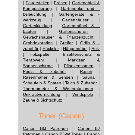
|
Feuerstellen
|
Fräsen
|
Gartenabfall &
Kompostierung
|
Gartendeko und -
beleuchtung
|
Gartengeräte & -
werkzeug
|
Gartenhäuser
|
Gartenkleidung
|
Gartenmöbel & -
bauten
|
Gartenscheren
|
Gewächshäuser & Pflanzenzucht
|
Grabdekoration
|
Greifer
|
Grills & -
zubehör
|
Häcksler
|
Hängemöbel
|
Holz
|
Holzspalter
|
Insektenschutz &
Tierabwehr
|
Markisen &
Sonnenschirme
|
Pflanzensamen
|
Pools & -zubehör
|
Rasen
|
Rasenmäher & Sensen
|
Sauna
|
Schaufeln & Spaten
|
Teich & Zubehör
|
Thermometer & Wetterstationen
|
Unkrautvernichtung
|
Windspiele
|
Zäune & Sichtschutz
Toner (Canon)
Canon BIJ Patronen
|
Canon BJ
Patronen
|
Canon BJ-W Toner
|
Canon