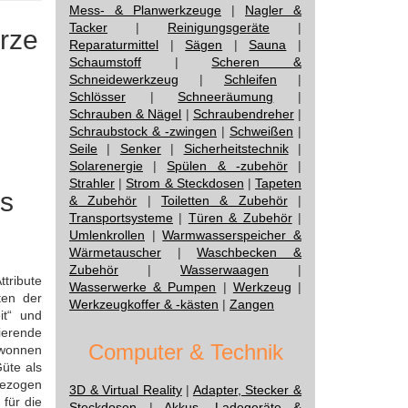
Mess- & Planwerkzeuge
|
Nagler &
Tacker
|
Reinigungsgeräte
|
arze
Reparaturmittel
|
Sägen
|
Sauna
|
Schaumstoff
|
Scheren &
Schneidewerkzeug
|
Schleifen
|
Schlösser
|
Schneeräumung
|
Schrauben & Nägel
|
Schraubendreher
|
Schraubstock & -zwingen
|
Schweißen
|
Seile
|
Senker
|
Sicherheitstechnik
|
Solarenergie
|
Spülen & -zubehör
|
Strahler
|
Strom & Steckdosen
|
Tapeten
us
& Zubehör
|
Toiletten & Zubehör
|
Transportsysteme
|
Türen & Zubehör
|
Umlenkrollen
|
Warmwasserspeicher &
Wärmetauscher
|
Waschbecken &
Zubehör
|
Wasserwaagen
|
ttribute
Wasserwerke & Pumpen
|
Werkzeug
|
ten der
Werkzeugkoffer & -kästen
|
Zangen
it“ und
ierende
Computer & Technik
ewonnen
Güte als
bezogen
3D & Virtual Reality
|
Adapter, Stecker &
 für die
Steckdosen
|
Akkus, Ladegeräte &