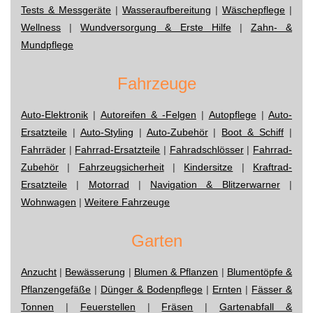
Tests & Messgeräte
|
Wasseraufbereitung
|
Wäschepflege
|
Wellness
|
Wundversorgung & Erste Hilfe
|
Zahn- &
Mundpflege
Fahrzeuge
Auto-Elektronik
|
Autoreifen & -Felgen
|
Autopflege
|
Auto-
Ersatzteile
|
Auto-Styling
|
Auto-Zubehör
|
Boot & Schiff
|
Fahrräder
|
Fahrrad-Ersatzteile
|
Fahradschlösser
|
Fahrrad-
Zubehör
|
Fahrzeugsicherheit
|
Kindersitze
|
Kraftrad-
Ersatzteile
|
Motorrad
|
Navigation & Blitzerwarner
|
Wohnwagen
|
Weitere Fahrzeuge
Garten
Anzucht
|
Bewässerung
|
Blumen & Pflanzen
|
Blumentöpfe &
Pflanzengefäße
|
Dünger & Bodenpflege
|
Ernten
|
Fässer &
Tonnen
|
Feuerstellen
|
Fräsen
|
Gartenabfall &