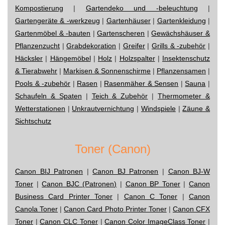
Kompostierung
|
Gartendeko und -beleuchtung
|
Gartengeräte & -werkzeug
|
Gartenhäuser
|
Gartenkleidung
|
Gartenmöbel & -bauten
|
Gartenscheren
|
Gewächshäuser &
Pflanzenzucht
|
Grabdekoration
|
Greifer
|
Grills & -zubehör
|
Häcksler
|
Hängemöbel
|
Holz
|
Holzspalter
|
Insektenschutz
& Tierabwehr
|
Markisen & Sonnenschirme
|
Pflanzensamen
|
Pools & -zubehör
|
Rasen
|
Rasenmäher & Sensen
|
Sauna
|
Schaufeln & Spaten
|
Teich & Zubehör
|
Thermometer &
Wetterstationen
|
Unkrautvernichtung
|
Windspiele
|
Zäune &
Sichtschutz
Toner (Canon)
Canon BIJ Patronen
|
Canon BJ Patronen
|
Canon BJ-W
Toner
|
Canon BJC (Patronen)
|
Canon BP Toner
|
Canon
Business Card Printer Toner
|
Canon C Toner
|
Canon
Canola Toner
|
Canon Card Photo Printer Toner
|
Canon CFX
Toner
|
Canon CLC Toner
|
Canon Color ImageClass Toner
|