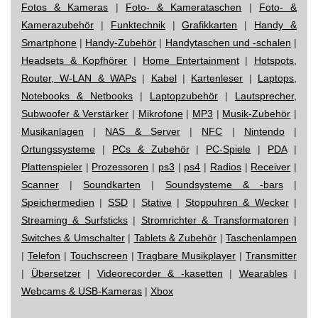
Fotos & Kameras
|
Foto- & Kamerataschen
|
Foto- &
Kamerazubehör
|
Funktechnik
|
Grafikkarten
|
Handy &
Smartphone
|
Handy-Zubehör
|
Handytaschen und -schalen
|
Headsets & Kopfhörer
|
Home Entertainment
|
Hotspots,
Router, W-LAN & WAPs
|
Kabel
|
Kartenleser
|
Laptops,
Notebooks & Netbooks
|
Laptopzubehör
|
Lautsprecher,
Subwoofer & Verstärker
|
Mikrofone
|
MP3
|
Musik-Zubehör
|
Musikanlagen
|
NAS & Server
|
NFC
|
Nintendo
|
Ortungssysteme
|
PCs & Zubehör
|
PC-Spiele
|
PDA
|
Plattenspieler
|
Prozessoren
|
ps3
|
ps4
|
Radios
|
Receiver
|
Scanner
|
Soundkarten
|
Soundsysteme & -bars
|
Speichermedien
|
SSD
|
Stative
|
Stoppuhren & Wecker
|
Streaming & Surfsticks
|
Stromrichter & Transformatoren
|
Switches & Umschalter
|
Tablets & Zubehör
|
Taschenlampen
|
Telefon
|
Touchscreen
|
Tragbare Musikplayer
|
Transmitter
|
Übersetzer
|
Videorecorder & -kasetten
|
Wearables
|
Webcams & USB-Kameras
|
Xbox