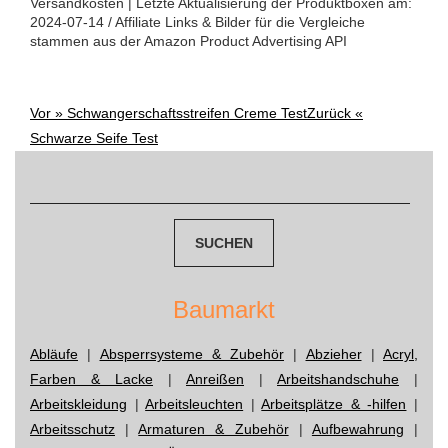
Versandkosten | Letzte Aktualisierung der Produktboxen am:
2024-07-14 / Affiliate Links & Bilder für die Vergleiche
stammen aus der Amazon Product Advertising API
Vor »
Schwangerschaftsstreifen Creme Test
Zurück «
Post
Schwarze Seife Test
navigation
Suchen
nach:
Baumarkt
Abläufe
|
Absperrsysteme & Zubehör
|
Abzieher
|
Acryl,
Farben & Lacke
|
Anreißen
|
Arbeitshandschuhe
|
Arbeitskleidung
|
Arbeitsleuchten
|
Arbeitsplätze & -hilfen
|
Arbeitsschutz
|
Armaturen & Zubehör
|
Aufbewahrung
|