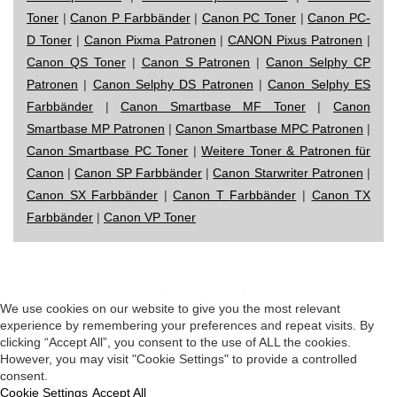
Toner
|
Canon P Farbbänder
|
Canon PC Toner
|
Canon PC-
D Toner
|
Canon Pixma Patronen
|
CANON Pixus Patronen
|
Canon QS Toner
|
Canon S Patronen
|
Canon Selphy CP
Patronen
|
Canon Selphy DS Patronen
|
Canon Selphy ES
Farbbänder
|
Canon Smartbase MF Toner
|
Canon
Smartbase MP Patronen
|
Canon Smartbase MPC Patronen
|
Canon Smartbase PC Toner
|
Weitere Toner & Patronen für
Canon
|
Canon SP Farbbänder
|
Canon Starwriter Patronen
|
Canon SX Farbbänder
|
Canon T Farbbänder
|
Canon TX
Farbbänder
|
Canon VP Toner
Impressum
|
Datenschutz
|
Startseite
We use cookies on our website to give you the most relevant
experience by remembering your preferences and repeat visits. By
clicking “Accept All”, you consent to the use of ALL the cookies.
However, you may visit "Cookie Settings" to provide a controlled
consent.
Cookie Settings
Accept All