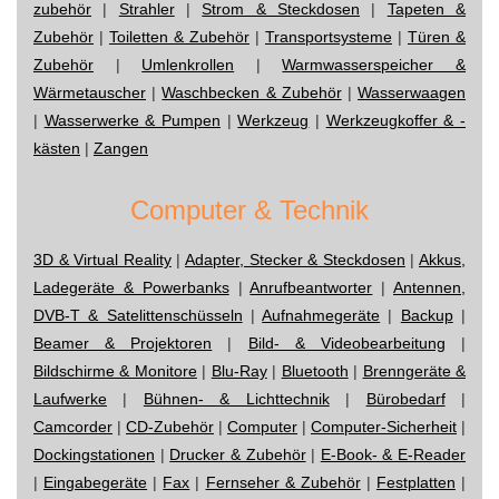
zubehör
|
Strahler
|
Strom & Steckdosen
|
Tapeten &
Zubehör
|
Toiletten & Zubehör
|
Transportsysteme
|
Türen &
Zubehör
|
Umlenkrollen
|
Warmwasserspeicher &
Wärmetauscher
|
Waschbecken & Zubehör
|
Wasserwaagen
|
Wasserwerke & Pumpen
|
Werkzeug
|
Werkzeugkoffer & -
kästen
|
Zangen
Computer & Technik
3D & Virtual Reality
|
Adapter, Stecker & Steckdosen
|
Akkus,
Ladegeräte & Powerbanks
|
Anrufbeantworter
|
Antennen,
DVB-T & Satelittenschüsseln
|
Aufnahmegeräte
|
Backup
|
Beamer & Projektoren
|
Bild- & Videobearbeitung
|
Bildschirme & Monitore
|
Blu-Ray
|
Bluetooth
|
Brenngeräte &
Laufwerke
|
Bühnen- & Lichttechnik
|
Bürobedarf
|
Camcorder
|
CD-Zubehör
|
Computer
|
Computer-Sicherheit
|
Dockingstationen
|
Drucker & Zubehör
|
E-Book- & E-Reader
|
Eingabegeräte
|
Fax
|
Fernseher & Zubehör
|
Festplatten
|