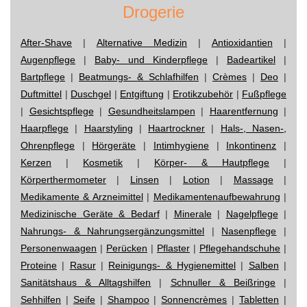
Drogerie
After-Shave
|
Alternative Medizin
|
Antioxidantien
|
Augenpflege
|
Baby- und Kinderpflege
|
Badeartikel
|
Bartpflege
|
Beatmungs- & Schlafhilfen
|
Crèmes
|
Deo
|
Duftmittel
|
Duschgel
|
Entgiftung
|
Erotikzubehör
|
Fußpflege
|
Gesichtspflege
|
Gesundheitslampen
|
Haarentfernung
|
Haarpflege
|
Haarstyling
|
Haartrockner
|
Hals-, Nasen-,
Ohrenpflege
|
Hörgeräte
|
Intimhygiene
|
Inkontinenz
|
Kerzen
|
Kosmetik
|
Körper- & Hautpflege
|
Körperthermometer
|
Linsen
|
Lotion
|
Massage
|
Medikamente & Arzneimittel
|
Medikamentenaufbewahrung
|
Medizinische Geräte & Bedarf
|
Minerale
|
Nagelpflege
|
Nahrungs- & Nahrungsergänzungsmittel
|
Nasenpflege
|
Personenwaagen
|
Perücken
|
Pflaster
|
Pflegehandschuhe
|
Proteine
|
Rasur
|
Reinigungs- & Hygienemittel
|
Salben
|
Sanitätshaus & Alltagshilfen
|
Schnuller & Beißringe
|
Sehhilfen
|
Seife
|
Shampoo
|
Sonnencrèmes
|
Tabletten
|