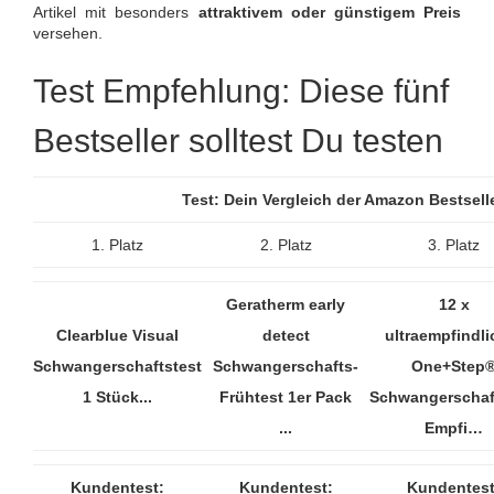
Artikel mit besonders
attraktivem oder günstigem Preis
versehen.
Test Empfehlung: Diese fünf
Bestseller solltest Du testen
Test: Dein Vergleich der Amazon Bestsel
1. Platz
2. Platz
3. Platz
Geratherm early
12 x
Clearblue Visual
detect
ultraempfindli
Schwangerschaftstest
Schwangerschafts-
One+Step
1 Stück...
Frühtest 1er Pack
Schwangerschaf
...
Empfi…
Kundentest:
Kundentest:
Kundentest