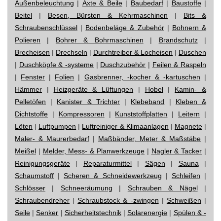
Außenbeleuchtung
|
Äxte & Beile
|
Baubedarf
|
Baustoffe
|
Beitel
|
Besen, Bürsten & Kehrmaschinen
|
Bits &
Schraubenschlüssel
|
Bodenbeläge & Zubehör
|
Bohnern &
Polieren
|
Bohrer & Bohrmaschinen
|
Brandschutz
|
Brecheisen
|
Drechseln
|
Durchtreiber & Locheisen
|
Duschen
|
Duschköpfe & -systeme
|
Duschzubehör
|
Feilen & Raspeln
|
Fenster
|
Folien
|
Gasbrenner, -kocher & -kartuschen
|
Hämmer
|
Heizgeräte & Lüftungen
|
Hobel
|
Kamin- &
Pelletöfen
|
Kanister & Trichter
|
Klebeband
|
Kleben &
Dichtstoffe
|
Kompressoren
|
Kunststoffplatten
|
Leitern
|
Löten
|
Luftpumpen
|
Luftreiniger & Klimaanlagen
|
Magnete
|
Maler- & Maurerbedarf
|
Maßbänder, Meter & Maßstäbe
|
Meißel
|
Melder, Mess- & Planwerkzeuge
|
Nagler & Tacker
|
Reinigungsgeräte
|
Reparaturmittel
|
Sägen
|
Sauna
|
Schaumstoff
|
Scheren & Schneidewerkzeug
|
Schleifen
|
Schlösser
|
Schneeräumung
|
Schrauben & Nägel
|
Schraubendreher
|
Schraubstock & -zwingen
|
Schweißen
|
Seile
|
Senker
|
Sicherheitstechnik
|
Solarenergie
|
Spülen & -