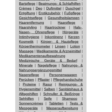
Bartpflege
|
Beatmungs- & Schlafhilfen
|
Crèmes
|
Deo
|
Duftmittel
|
Duschgel
|
Entgiftung
|
Erotikzubehör
|
Fußpflege
|
Gesichtspflege
|
Gesundheitslampen
|
Haarentfernung
|
Haarpflege
|
Haarstyling
|
Haartrockner
|
Hals-,
Nasen-, Ohrenpflege
|
Hörgeräte
|
Intimhygiene
|
Inkontinenz
|
Kerzen
|
Kosmetik
|
Körper- & Hautpflege
|
Körperthermometer
|
Linsen
|
Lotion
|
Massage
|
Medikamente & Arzneimittel
|
Medikamentenaufbewahrung
|
Medizinische Geräte & Bedarf
|
Minerale
|
Nagelpflege
|
Nahrungs- &
Nahrungsergänzungsmittel
|
Nasenpflege
|
Personenwaagen
|
Perücken
|
Pflaster
|
Pflegehandschuhe
|
Proteine
|
Rasur
|
Reinigungs- &
Hygienemittel
|
Salben
|
Sanitätshaus &
Alltagshilfen
|
Schnuller & Beißringe
|
Sehhilfen
|
Seife
|
Shampoo
|
Sonnencrèmes
|
Tabletten
|
Tests &
Messgeräte
|
Wasseraufbereitung
|