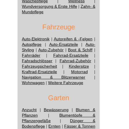
Wäschepflege
|
Wellness
|
Wundversorgung & Erste Hilfe
|
Zahn- &
Mundpflege
Fahrzeuge
Auto-Elektronik
|
Autoreifen & -Felgen
|
Autopflege
|
Auto-Ersatzteile
|
Auto-
Styling
|
Auto-Zubehör
|
Boot & Schiff
|
Fahrräder
|
Fahrrad-Ersatzteile
|
Fahradschlösser
|
Fahrrad-Zubehör
|
Fahrzeugsicherheit
|
Kindersitze
|
Kraftrad-Ersatzteile
|
Motorrad
|
Navigation & Blitzerwarner
|
Wohnwagen
|
Weitere Fahrzeuge
Garten
Anzucht
|
Bewässerung
|
Blumen &
Pflanzen
|
Blumentöpfe &
Pflanzengefäße
|
Dünger &
Bodenpflege
|
Ernten
|
Fässer & Tonnen