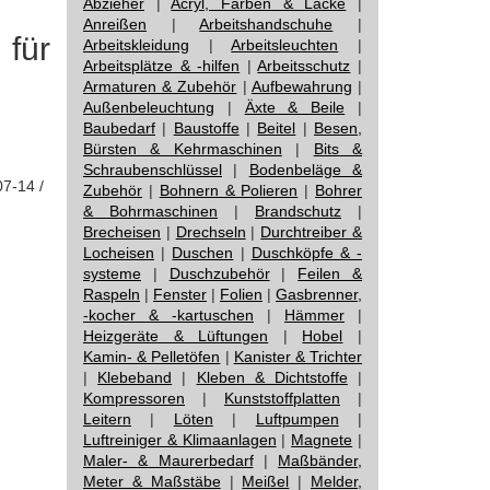
Abzieher
|
Acryl, Farben & Lacke
|
Anreißen
|
Arbeitshandschuhe
|
für
Arbeitskleidung
|
Arbeitsleuchten
|
Arbeitsplätze & -hilfen
|
Arbeitsschutz
|
Armaturen & Zubehör
|
Aufbewahrung
|
Außenbeleuchtung
|
Äxte & Beile
|
Baubedarf
|
Baustoffe
|
Beitel
|
Besen,
Bürsten & Kehrmaschinen
|
Bits &
Schraubenschlüssel
|
Bodenbeläge &
07-14 /
Zubehör
|
Bohnern & Polieren
|
Bohrer
& Bohrmaschinen
|
Brandschutz
|
Brecheisen
|
Drechseln
|
Durchtreiber &
Locheisen
|
Duschen
|
Duschköpfe & -
systeme
|
Duschzubehör
|
Feilen &
Raspeln
|
Fenster
|
Folien
|
Gasbrenner,
-kocher & -kartuschen
|
Hämmer
|
Heizgeräte & Lüftungen
|
Hobel
|
Kamin- & Pelletöfen
|
Kanister & Trichter
|
Klebeband
|
Kleben & Dichtstoffe
|
Kompressoren
|
Kunststoffplatten
|
Leitern
|
Löten
|
Luftpumpen
|
Luftreiniger & Klimaanlagen
|
Magnete
|
Maler- & Maurerbedarf
|
Maßbänder,
Meter & Maßstäbe
|
Meißel
|
Melder,