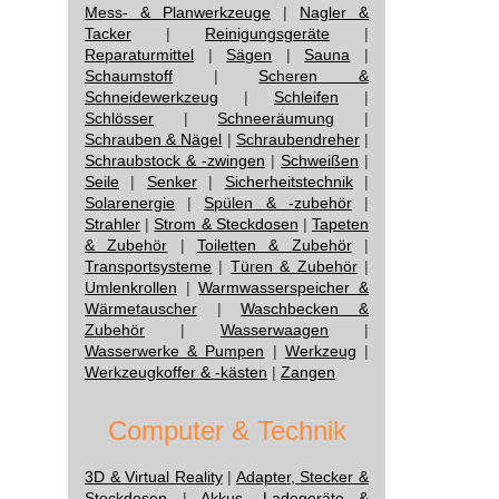
Mess- & Planwerkzeuge
|
Nagler &
Tacker
|
Reinigungsgeräte
|
Reparaturmittel
|
Sägen
|
Sauna
|
Schaumstoff
|
Scheren &
Schneidewerkzeug
|
Schleifen
|
Schlösser
|
Schneeräumung
|
Schrauben & Nägel
|
Schraubendreher
|
Schraubstock & -zwingen
|
Schweißen
|
Seile
|
Senker
|
Sicherheitstechnik
|
Solarenergie
|
Spülen & -zubehör
|
Strahler
|
Strom & Steckdosen
|
Tapeten
& Zubehör
|
Toiletten & Zubehör
|
Transportsysteme
|
Türen & Zubehör
|
Umlenkrollen
|
Warmwasserspeicher &
Wärmetauscher
|
Waschbecken &
Zubehör
|
Wasserwaagen
|
Wasserwerke & Pumpen
|
Werkzeug
|
Werkzeugkoffer & -kästen
|
Zangen
Computer & Technik
3D & Virtual Reality
|
Adapter, Stecker &
Steckdosen
|
Akkus, Ladegeräte &