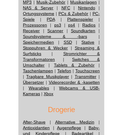
MP3
|
Musik-Zubehör
|
Musikanlagen
|
NAS & Server
|
NFC
|
Nintendo
|
Ortungssysteme
|
PCs & Zubehör
|
PC-
Spiele
|
PDA
|
Plattenspieler
|
Prozessoren
|
ps3
|
ps4
|
Radios
|
Receiver
|
Scanner
|
Soundkarten
|
Soundsysteme & -bars
|
Speichermedien
|
SSD
|
Stative
|
Stoppuhren & Wecker
|
Streaming &
Surfsticks
|
Stromrichter &
Transformatoren
|
Switches &
Umschalter
|
Tablets & Zubehör
|
Taschenlampen
|
Telefon
|
Touchscreen
|
Tragbare Musikplayer
|
Transmitter
|
Übersetzer
|
Videorecorder & -kasetten
|
Wearables
|
Webcams & USB-
Kameras
|
Xbox
Drogerie
After-Shave
|
Alternative Medizin
|
Antioxidantien
|
Augenpflege
|
Baby-
und Kinderpflege
|
Badeartikel
|