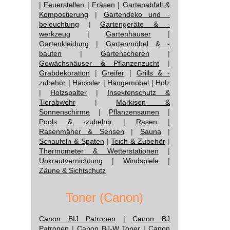
|
Feuerstellen
|
Fräsen
|
Gartenabfall &
Kompostierung
|
Gartendeko und -
beleuchtung
|
Gartengeräte & -
werkzeug
|
Gartenhäuser
|
Gartenkleidung
|
Gartenmöbel & -
bauten
|
Gartenscheren
|
Gewächshäuser & Pflanzenzucht
|
Grabdekoration
|
Greifer
|
Grills & -
zubehör
|
Häcksler
|
Hängemöbel
|
Holz
|
Holzspalter
|
Insektenschutz &
Tierabwehr
|
Markisen &
Sonnenschirme
|
Pflanzensamen
|
Pools & -zubehör
|
Rasen
|
Rasenmäher & Sensen
|
Sauna
|
Schaufeln & Spaten
|
Teich & Zubehör
|
Thermometer & Wetterstationen
|
Unkrautvernichtung
|
Windspiele
|
Zäune & Sichtschutz
Toner (Canon)
Canon BIJ Patronen
|
Canon BJ
Patronen
|
Canon BJ-W Toner
|
Canon