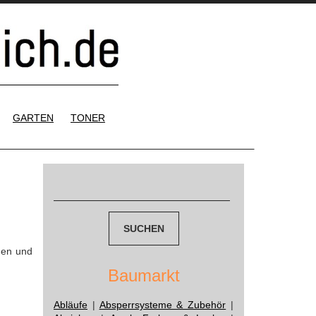
GARTEN
TONER
Suchen
nach:
gen und
Baumarkt
Abläufe
|
Absperrsysteme & Zubehör
|