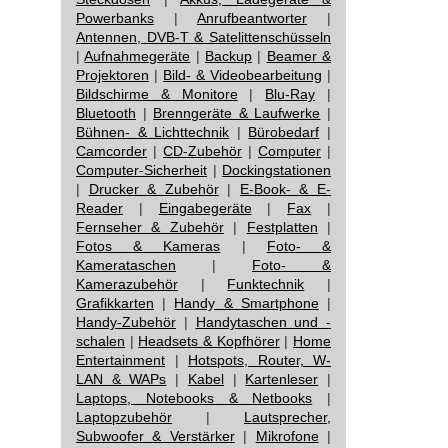
Powerbanks
|
Anrufbeantworter
|
Antennen, DVB-T & Satelittenschüsseln
|
Aufnahmegeräte
|
Backup
|
Beamer &
Projektoren
|
Bild- & Videobearbeitung
|
Bildschirme & Monitore
|
Blu-Ray
|
Bluetooth
|
Brenngeräte & Laufwerke
|
Bühnen- & Lichttechnik
|
Bürobedarf
|
Camcorder
|
CD-Zubehör
|
Computer
|
Computer-Sicherheit
|
Dockingstationen
|
Drucker & Zubehör
|
E-Book- & E-
Reader
|
Eingabegeräte
|
Fax
|
Fernseher & Zubehör
|
Festplatten
|
Fotos & Kameras
|
Foto- &
Kamerataschen
|
Foto- &
Kamerazubehör
|
Funktechnik
|
Grafikkarten
|
Handy & Smartphone
|
Handy-Zubehör
|
Handytaschen und -
schalen
|
Headsets & Kopfhörer
|
Home
Entertainment
|
Hotspots, Router, W-
LAN & WAPs
|
Kabel
|
Kartenleser
|
Laptops, Notebooks & Netbooks
|
Laptopzubehör
|
Lautsprecher,
Subwoofer & Verstärker
|
Mikrofone
|