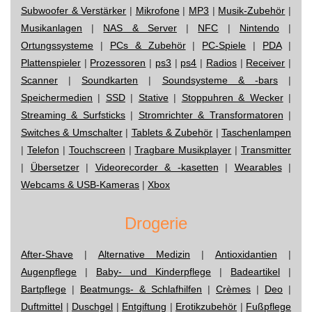
Subwoofer & Verstärker
|
Mikrofone
|
MP3
|
Musik-Zubehör
|
Musikanlagen
|
NAS & Server
|
NFC
|
Nintendo
|
Ortungssysteme
|
PCs & Zubehör
|
PC-Spiele
|
PDA
|
Plattenspieler
|
Prozessoren
|
ps3
|
ps4
|
Radios
|
Receiver
|
Scanner
|
Soundkarten
|
Soundsysteme & -bars
|
Speichermedien
|
SSD
|
Stative
|
Stoppuhren & Wecker
|
Streaming & Surfsticks
|
Stromrichter & Transformatoren
|
Switches & Umschalter
|
Tablets & Zubehör
|
Taschenlampen
|
Telefon
|
Touchscreen
|
Tragbare Musikplayer
|
Transmitter
|
Übersetzer
|
Videorecorder & -kasetten
|
Wearables
|
Webcams & USB-Kameras
|
Xbox
Drogerie
After-Shave
|
Alternative Medizin
|
Antioxidantien
|
Augenpflege
|
Baby- und Kinderpflege
|
Badeartikel
|
Bartpflege
|
Beatmungs- & Schlafhilfen
|
Crèmes
|
Deo
|
Duftmittel
|
Duschgel
|
Entgiftung
|
Erotikzubehör
|
Fußpflege