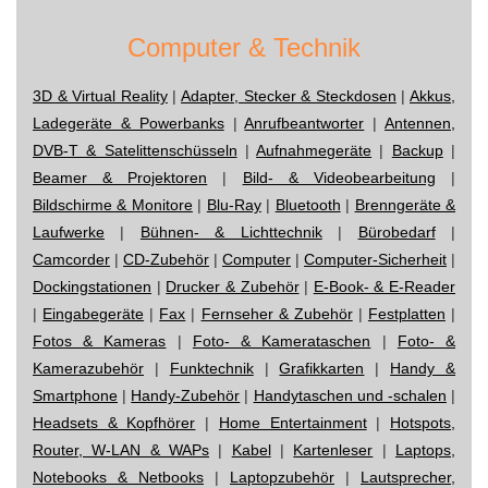
Computer & Technik
3D & Virtual Reality
|
Adapter, Stecker & Steckdosen
|
Akkus,
Ladegeräte & Powerbanks
|
Anrufbeantworter
|
Antennen,
DVB-T & Satelittenschüsseln
|
Aufnahmegeräte
|
Backup
|
Beamer & Projektoren
|
Bild- & Videobearbeitung
|
Bildschirme & Monitore
|
Blu-Ray
|
Bluetooth
|
Brenngeräte &
Laufwerke
|
Bühnen- & Lichttechnik
|
Bürobedarf
|
Camcorder
|
CD-Zubehör
|
Computer
|
Computer-Sicherheit
|
Dockingstationen
|
Drucker & Zubehör
|
E-Book- & E-Reader
|
Eingabegeräte
|
Fax
|
Fernseher & Zubehör
|
Festplatten
|
Fotos & Kameras
|
Foto- & Kamerataschen
|
Foto- &
Kamerazubehör
|
Funktechnik
|
Grafikkarten
|
Handy &
Smartphone
|
Handy-Zubehör
|
Handytaschen und -schalen
|
Headsets & Kopfhörer
|
Home Entertainment
|
Hotspots,
Router, W-LAN & WAPs
|
Kabel
|
Kartenleser
|
Laptops,
Notebooks & Netbooks
|
Laptopzubehör
|
Lautsprecher,