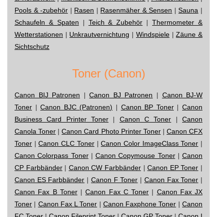
Pools & -zubehör
|
Rasen
|
Rasenmäher & Sensen
|
Sauna
|
Schaufeln & Spaten
|
Teich & Zubehör
|
Thermometer &
Wetterstationen
|
Unkrautvernichtung
|
Windspiele
|
Zäune &
Sichtschutz
Toner (Canon)
Canon BIJ Patronen
|
Canon BJ Patronen
|
Canon BJ-W
Toner
|
Canon BJC (Patronen)
|
Canon BP Toner
|
Canon
Business Card Printer Toner
|
Canon C Toner
|
Canon
Canola Toner
|
Canon Card Photo Printer Toner
|
Canon CFX
Toner
|
Canon CLC Toner
|
Canon Color ImageClass Toner
|
Canon Colorpass Toner
|
Canon Copymouse Toner
|
Canon
CP Farbbänder
|
Canon CW Farbbänder
|
Canon EP Toner
|
Canon ES Farbbänder
|
Canon F Toner
|
Canon Fax Toner
|
Canon Fax B Toner
|
Canon Fax C Toner
|
Canon Fax JX
Toner
|
Canon Fax L Toner
|
Canon Faxphone Toner
|
Canon
FC Toner
|
Canon Fileprint Toner
|
Canon GP Toner
|
Canon I