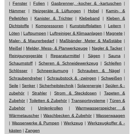
|
Fenster
|
Folien
|
Gasbrenner, -kocher & -kartuschen
|
Hämmer
|
Heizgeräte & Lüftungen
|
Hobel
|
Kamin- &
Pelletöfen
|
Kanister & Trichter
|
Klebeband
|
Kleben &
Dichtstoffe
|
Kompressoren
|
Kunststoffplatten
|
Leitern
|
Löten
|
Luftpumpen
|
Luftreiniger & Klimaanlagen
|
Magnete
|
Maler- & Maurerbedarf
|
Maßbänder, Meter & Maßstäbe
|
Meißel
|
Melder, Mess- & Planwerkzeuge
|
Nagler & Tacker
|
Reinigungsgeräte
|
Reparaturmittel
|
Sägen
|
Sauna
|
Schaumstoff
|
Scheren & Schneidewerkzeug
|
Schleifen
|
Schlösser
|
Schneeräumung
|
Schrauben & Nägel
|
Schraubendreher
|
Schraubstock & -zwingen
|
Schweißen
|
Seile
|
Senker
|
Sicherheitstechnik
|
Solarenergie
|
Spülen & -
zubehör
|
Strahler
|
Strom & Steckdosen
|
Tapeten &
Zubehör
|
Toiletten & Zubehör
|
Transportsysteme
|
Türen &
Zubehör
|
Umlenkrollen
|
Warmwasserspeicher &
Wärmetauscher
|
Waschbecken & Zubehör
|
Wasserwaagen
|
Wasserwerke & Pumpen
|
Werkzeug
|
Werkzeugkoffer & -
kästen
|
Zangen