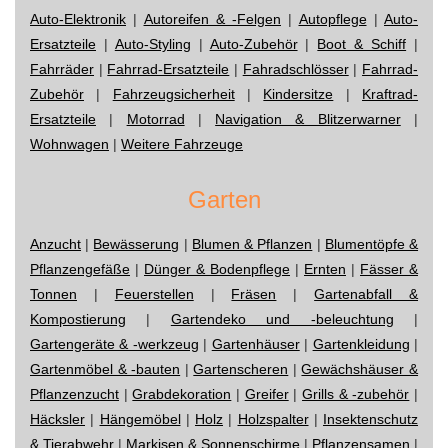
Auto-Elektronik
|
Autoreifen & -Felgen
|
Autopflege
|
Auto-
Ersatzteile
|
Auto-Styling
|
Auto-Zubehör
|
Boot & Schiff
|
Fahrräder
|
Fahrrad-Ersatzteile
|
Fahradschlösser
|
Fahrrad-
Zubehör
|
Fahrzeugsicherheit
|
Kindersitze
|
Kraftrad-
Ersatzteile
|
Motorrad
|
Navigation & Blitzerwarner
|
Wohnwagen
|
Weitere Fahrzeuge
Garten
Anzucht
|
Bewässerung
|
Blumen & Pflanzen
|
Blumentöpfe &
Pflanzengefäße
|
Dünger & Bodenpflege
|
Ernten
|
Fässer &
Tonnen
|
Feuerstellen
|
Fräsen
|
Gartenabfall &
Kompostierung
|
Gartendeko und -beleuchtung
|
Gartengeräte & -werkzeug
|
Gartenhäuser
|
Gartenkleidung
|
Gartenmöbel & -bauten
|
Gartenscheren
|
Gewächshäuser &
Pflanzenzucht
|
Grabdekoration
|
Greifer
|
Grills & -zubehör
|
Häcksler
|
Hängemöbel
|
Holz
|
Holzspalter
|
Insektenschutz
& Tierabwehr
|
Markisen & Sonnenschirme
|
Pflanzensamen
|