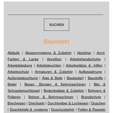
Suchen
navigation
nach:
Baumarkt
Abläufe
|
Absperrsysteme & Zubehör
|
Abzieher
|
Acryl,
Farben & Lacke
|
Anreißen
|
Arbeitshandschuhe
|
Arbeitskleidung
|
Arbeitsleuchten
|
Arbeitsplätze & -hilfen
|
Arbeitsschutz
|
Armaturen & Zubehör
|
Aufbewahrung
|
Außenbeleuchtung
|
Äxte & Beile
|
Baubedarf
|
Baustoffe
|
Beitel
|
Besen, Bürsten & Kehrmaschinen
|
Bits &
Schraubenschlüssel
|
Bodenbeläge & Zubehör
|
Bohnern &
Polieren
|
Bohrer & Bohrmaschinen
|
Brandschutz
|
Brecheisen
|
Drechseln
|
Durchtreiber & Locheisen
|
Duschen
|
Duschköpfe & -systeme
|
Duschzubehör
|
Feilen & Raspeln