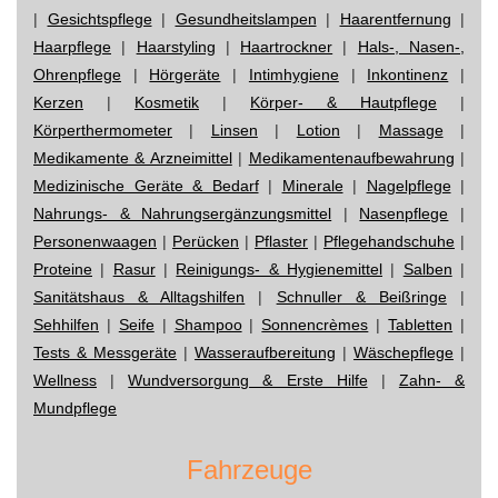
|
Gesichtspflege
|
Gesundheitslampen
|
Haarentfernung
|
Haarpflege
|
Haarstyling
|
Haartrockner
|
Hals-, Nasen-,
Ohrenpflege
|
Hörgeräte
|
Intimhygiene
|
Inkontinenz
|
Kerzen
|
Kosmetik
|
Körper- & Hautpflege
|
Körperthermometer
|
Linsen
|
Lotion
|
Massage
|
Medikamente & Arzneimittel
|
Medikamentenaufbewahrung
|
Medizinische Geräte & Bedarf
|
Minerale
|
Nagelpflege
|
Nahrungs- & Nahrungsergänzungsmittel
|
Nasenpflege
|
Personenwaagen
|
Perücken
|
Pflaster
|
Pflegehandschuhe
|
Proteine
|
Rasur
|
Reinigungs- & Hygienemittel
|
Salben
|
Sanitätshaus & Alltagshilfen
|
Schnuller & Beißringe
|
Sehhilfen
|
Seife
|
Shampoo
|
Sonnencrèmes
|
Tabletten
|
Tests & Messgeräte
|
Wasseraufbereitung
|
Wäschepflege
|
Wellness
|
Wundversorgung & Erste Hilfe
|
Zahn- &
Mundpflege
Fahrzeuge