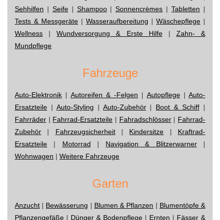
Sehhilfen
|
Seife
|
Shampoo
|
Sonnencrèmes
|
Tabletten
|
Tests & Messgeräte
|
Wasseraufbereitung
|
Wäschepflege
|
Wellness
|
Wundversorgung & Erste Hilfe
|
Zahn- &
Mundpflege
Fahrzeuge
Auto-Elektronik
|
Autoreifen & -Felgen
|
Autopflege
|
Auto-
Ersatzteile
|
Auto-Styling
|
Auto-Zubehör
|
Boot & Schiff
|
Fahrräder
|
Fahrrad-Ersatzteile
|
Fahradschlösser
|
Fahrrad-
Zubehör
|
Fahrzeugsicherheit
|
Kindersitze
|
Kraftrad-
Ersatzteile
|
Motorrad
|
Navigation & Blitzerwarner
|
Wohnwagen
|
Weitere Fahrzeuge
Garten
Anzucht
|
Bewässerung
|
Blumen & Pflanzen
|
Blumentöpfe &
Pflanzengefäße
|
Dünger & Bodenpflege
|
Ernten
|
Fässer &