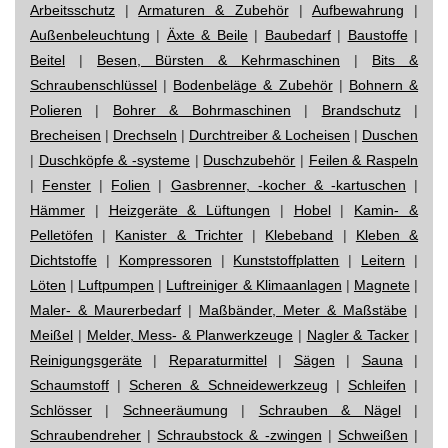
Arbeitsschutz
|
Armaturen & Zubehör
|
Aufbewahrung
|
Außenbeleuchtung
|
Äxte & Beile
|
Baubedarf
|
Baustoffe
|
Beitel
|
Besen, Bürsten & Kehrmaschinen
|
Bits &
Schraubenschlüssel
|
Bodenbeläge & Zubehör
|
Bohnern &
Polieren
|
Bohrer & Bohrmaschinen
|
Brandschutz
|
Brecheisen
|
Drechseln
|
Durchtreiber & Locheisen
|
Duschen
|
Duschköpfe & -systeme
|
Duschzubehör
|
Feilen & Raspeln
|
Fenster
|
Folien
|
Gasbrenner, -kocher & -kartuschen
|
Hämmer
|
Heizgeräte & Lüftungen
|
Hobel
|
Kamin- &
Pelletöfen
|
Kanister & Trichter
|
Klebeband
|
Kleben &
Dichtstoffe
|
Kompressoren
|
Kunststoffplatten
|
Leitern
|
Löten
|
Luftpumpen
|
Luftreiniger & Klimaanlagen
|
Magnete
|
Maler- & Maurerbedarf
|
Maßbänder, Meter & Maßstäbe
|
Meißel
|
Melder, Mess- & Planwerkzeuge
|
Nagler & Tacker
|
Reinigungsgeräte
|
Reparaturmittel
|
Sägen
|
Sauna
|
Schaumstoff
|
Scheren & Schneidewerkzeug
|
Schleifen
|
Schlösser
|
Schneeräumung
|
Schrauben & Nägel
|
Schraubendreher
|
Schraubstock & -zwingen
|
Schweißen
|