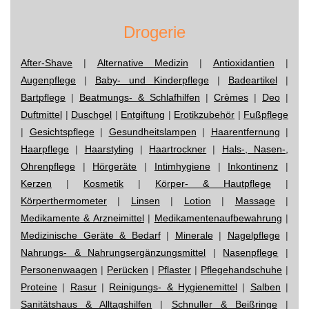
Drogerie
After-Shave
|
Alternative Medizin
|
Antioxidantien
|
Augenpflege
|
Baby- und Kinderpflege
|
Badeartikel
|
Bartpflege
|
Beatmungs- & Schlafhilfen
|
Crèmes
|
Deo
|
Duftmittel
|
Duschgel
|
Entgiftung
|
Erotikzubehör
|
Fußpflege
|
Gesichtspflege
|
Gesundheitslampen
|
Haarentfernung
|
Haarpflege
|
Haarstyling
|
Haartrockner
|
Hals-, Nasen-,
Ohrenpflege
|
Hörgeräte
|
Intimhygiene
|
Inkontinenz
|
Kerzen
|
Kosmetik
|
Körper- & Hautpflege
|
Körperthermometer
|
Linsen
|
Lotion
|
Massage
|
Medikamente & Arzneimittel
|
Medikamentenaufbewahrung
|
Medizinische Geräte & Bedarf
|
Minerale
|
Nagelpflege
|
Nahrungs- & Nahrungsergänzungsmittel
|
Nasenpflege
|
Personenwaagen
|
Perücken
|
Pflaster
|
Pflegehandschuhe
|
Proteine
|
Rasur
|
Reinigungs- & Hygienemittel
|
Salben
|
Sanitätshaus & Alltagshilfen
|
Schnuller & Beißringe
|