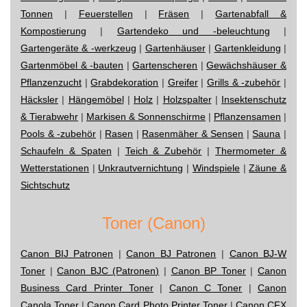
Tonnen
|
Feuerstellen
|
Fräsen
|
Gartenabfall &
Kompostierung
|
Gartendeko und -beleuchtung
|
Gartengeräte & -werkzeug
|
Gartenhäuser
|
Gartenkleidung
|
Gartenmöbel & -bauten
|
Gartenscheren
|
Gewächshäuser &
Pflanzenzucht
|
Grabdekoration
|
Greifer
|
Grills & -zubehör
|
Häcksler
|
Hängemöbel
|
Holz
|
Holzspalter
|
Insektenschutz
& Tierabwehr
|
Markisen & Sonnenschirme
|
Pflanzensamen
|
Pools & -zubehör
|
Rasen
|
Rasenmäher & Sensen
|
Sauna
|
Schaufeln & Spaten
|
Teich & Zubehör
|
Thermometer &
Wetterstationen
|
Unkrautvernichtung
|
Windspiele
|
Zäune &
Sichtschutz
Toner (Canon)
Canon BIJ Patronen
|
Canon BJ Patronen
|
Canon BJ-W
Toner
|
Canon BJC (Patronen)
|
Canon BP Toner
|
Canon
Business Card Printer Toner
|
Canon C Toner
|
Canon
Canola Toner
|
Canon Card Photo Printer Toner
|
Canon CFX