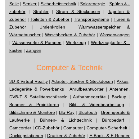
Seile
|
Senker
|
Sicherheitstechnik
|
Solarenergie
|
Spülen & -
zubehör
|
Strahler
|
Strom & Steckdosen
|
Tapeten &
Zubehör
|
Toiletten & Zubehör
|
Transportsysteme
|
Türen &
Zubehör
|
Umlenkrollen
|
Warmwasserspeicher &
Wärmetauscher
|
Waschbecken & Zubehör
|
Wasserwaagen
|
Wasserwerke & Pumpen
|
Werkzeug
|
Werkzeugkoffer & -
kästen
|
Zangen
Computer & Technik
3D & Virtual Reality
|
Adapter, Stecker & Steckdosen
|
Akkus,
Ladegeräte & Powerbanks
|
Anrufbeantworter
|
Antennen,
DVB-T & Satelittenschüsseln
|
Aufnahmegeräte
|
Backup
|
Beamer & Projektoren
|
Bild- & Videobearbeitung
|
Bildschirme & Monitore
|
Blu-Ray
|
Bluetooth
|
Brenngeräte &
Laufwerke
|
Bühnen- & Lichttechnik
|
Bürobedarf
|
Camcorder
|
CD-Zubehör
|
Computer
|
Computer-Sicherheit
|
Dockingstationen
|
Drucker & Zubehör
|
E-Book- & E-Reader