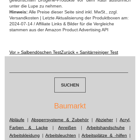
unter die Lupe zu nehmen.
Hinweis:
Alle Preise dieser Seite sind inkl. MwSt., zzgl.
Versandkosten | Letzte Aktualisierung der Produktboxen am:
2024-07-14 / Affiliate Links & Bilder für die Vergleiche
stammen aus der Amazon Product Advertising API
Vor »
Salbendöschen Test
Zurück «
Sanitärreiniger Test
Post
Suchen
navigation
nach:
Baumarkt
Abläufe
|
Absperrsysteme & Zubehör
|
Abzieher
|
Acryl,
Farben & Lacke
|
Anreißen
|
Arbeitshandschuhe
|
Arbeitskleidung
|
Arbeitsleuchten
|
Arbeitsplätze & -hilfen
|