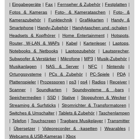
|
Eingabegeräte
|
Fax
|
Fernseher & Zubehör
|
Festplatten
|
Fotos & Kameras
|
Foto- & Kamerataschen
|
Foto- &
Kamerazubehör
|
Funktechnik
|
Grafikkarten
|
Handy &
Smartphone
|
Handy-Zubehör
|
Handytaschen und -schalen
|
Headsets & Kopfhörer
|
Home Entertainment
|
Hotspots,
Router, W-LAN & WAPs
|
Kabel
|
Kartenleser
|
Laptops,
Notebooks & Netbooks
|
Laptopzubehör
|
Lautsprecher,
Subwoofer & Verstärker
|
Mikrofone
|
MP3
|
Musik-Zubehör
|
Musikanlagen
|
NAS & Server
|
NFC
|
Nintendo
|
Ortungssysteme
|
PCs & Zubehör
|
PC-Spiele
|
PDA
|
Plattenspieler
|
Prozessoren
|
ps3
|
ps4
|
Radios
|
Receiver
|
Scanner
|
Soundkarten
|
Soundsysteme & -bars
|
Speichermedien
|
SSD
|
Stative
|
Stoppuhren & Wecker
|
Streaming & Surfsticks
|
Stromrichter & Transformatoren
|
Switches & Umschalter
|
Tablets & Zubehör
|
Taschenlampen
|
Telefon
|
Touchscreen
|
Tragbare Musikplayer
|
Transmitter
|
Übersetzer
|
Videorecorder & -kasetten
|
Wearables
|
Webcams & USB-Kameras
|
Xbox