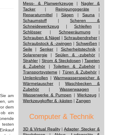
Mess- & Planwerkzeuge
|
Nagler &
Tacker
|
Reinigungsgeräte
|
Reparaturmittel
|
Sägen
|
Sauna
|
Schaumstoff
|
Scheren &
Schneidewerkzeug
|
Schleifen
|
Schlösser
|
Schneeräumung
|
Schrauben & Nägel
|
Schraubendreher
|
Schraubstock & -zwingen
|
Schweißen
|
Seile
|
Senker
|
Sicherheitstechnik
|
Solarenergie
|
Spülen & -zubehör
|
Strahler
|
Strom & Steckdosen
|
Tapeten
& Zubehör
|
Toiletten & Zubehör
|
Transportsysteme
|
Türen & Zubehör
|
Umlenkrollen
|
Warmwasserspeicher &
Wärmetauscher
|
Waschbecken &
Zubehör
|
Wasserwaagen
|
Wasserwerke & Pumpen
|
Werkzeug
|
 Sie am
Werkzeugkoffer & -kästen
|
Zangen
gen, um
vor dem
 ob ein
Computer & Technik
honende
e testen
3D & Virtual Reality
|
Adapter, Stecker &
 Einkauf
Steckdosen
|
Akkus, Ladegeräte &