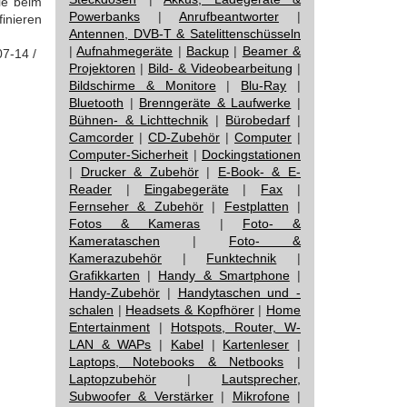
ie beim
Powerbanks
|
Anrufbeantworter
|
inieren
Antennen, DVB-T & Satelittenschüsseln
|
Aufnahmegeräte
|
Backup
|
Beamer &
07-14 /
Projektoren
|
Bild- & Videobearbeitung
|
Bildschirme & Monitore
|
Blu-Ray
|
Bluetooth
|
Brenngeräte & Laufwerke
|
Bühnen- & Lichttechnik
|
Bürobedarf
|
Camcorder
|
CD-Zubehör
|
Computer
|
Computer-Sicherheit
|
Dockingstationen
|
Drucker & Zubehör
|
E-Book- & E-
Reader
|
Eingabegeräte
|
Fax
|
Fernseher & Zubehör
|
Festplatten
|
Fotos & Kameras
|
Foto- &
Kamerataschen
|
Foto- &
Kamerazubehör
|
Funktechnik
|
Grafikkarten
|
Handy & Smartphone
|
Handy-Zubehör
|
Handytaschen und -
schalen
|
Headsets & Kopfhörer
|
Home
Entertainment
|
Hotspots, Router, W-
LAN & WAPs
|
Kabel
|
Kartenleser
|
Laptops, Notebooks & Netbooks
|
Laptopzubehör
|
Lautsprecher,
Subwoofer & Verstärker
|
Mikrofone
|