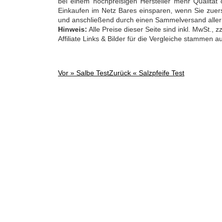
bei einem hochpreisigen Hersteller mehr Qualität
Einkaufen im Netz Bares einsparen, wenn Sie zuerst
und anschließend durch einen Sammelversand aller 
Hinweis:
Alle Preise dieser Seite sind inkl. MwSt.,
Affiliate Links & Bilder für die Vergleiche stammen 
Vor »
Salbe Test
Zurück «
Salzpfeife Test
Post
navigation