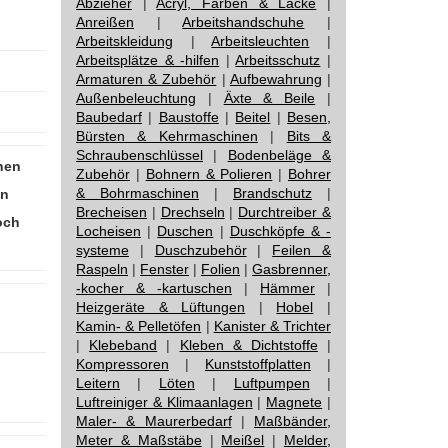
Abzieher
|
Acryl, Farben & Lacke
|
Anreißen
|
Arbeitshandschuhe
|
Arbeitskleidung
|
Arbeitsleuchten
|
Arbeitsplätze & -hilfen
|
Arbeitsschutz
|
Armaturen & Zubehör
|
Aufbewahrung
|
Außenbeleuchtung
|
Äxte & Beile
|
Baubedarf
|
Baustoffe
|
Beitel
|
Besen,
Bürsten & Kehrmaschinen
|
Bits &
Schraubenschlüssel
|
Bodenbeläge &
hen
Zubehör
|
Bohnern & Polieren
|
Bohrer
& Bohrmaschinen
|
Brandschutz
|
en
Brecheisen
|
Drechseln
|
Durchtreiber &
och
Locheisen
|
Duschen
|
Duschköpfe & -
systeme
|
Duschzubehör
|
Feilen &
Raspeln
|
Fenster
|
Folien
|
Gasbrenner,
-kocher & -kartuschen
|
Hämmer
|
Heizgeräte & Lüftungen
|
Hobel
|
Kamin- & Pelletöfen
|
Kanister & Trichter
|
Klebeband
|
Kleben & Dichtstoffe
|
Kompressoren
|
Kunststoffplatten
|
Leitern
|
Löten
|
Luftpumpen
|
Luftreiniger & Klimaanlagen
|
Magnete
|
Maler- & Maurerbedarf
|
Maßbänder,
Meter & Maßstäbe
|
Meißel
|
Melder,