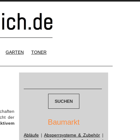
GARTEN
TONER
Suchen
nach:
chaften
cht der
Baumarkt
aktivem
Abläufe
|
Absperrsysteme & Zubehör
|