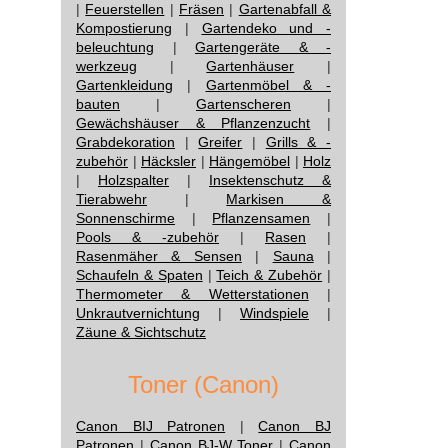
|
Feuerstellen
|
Fräsen
|
Gartenabfall &
Kompostierung
|
Gartendeko und -
beleuchtung
|
Gartengeräte & -
werkzeug
|
Gartenhäuser
|
Gartenkleidung
|
Gartenmöbel & -
bauten
|
Gartenscheren
|
Gewächshäuser & Pflanzenzucht
|
Grabdekoration
|
Greifer
|
Grills & -
zubehör
|
Häcksler
|
Hängemöbel
|
Holz
|
Holzspalter
|
Insektenschutz &
Tierabwehr
|
Markisen &
Sonnenschirme
|
Pflanzensamen
|
Pools & -zubehör
|
Rasen
|
Rasenmäher & Sensen
|
Sauna
|
Schaufeln & Spaten
|
Teich & Zubehör
|
Thermometer & Wetterstationen
|
Unkrautvernichtung
|
Windspiele
|
Zäune & Sichtschutz
Toner (Canon)
Canon BIJ Patronen
|
Canon BJ
Patronen
|
Canon BJ-W Toner
|
Canon