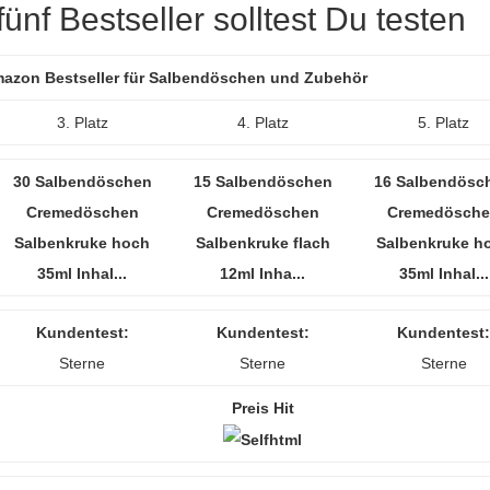
ünf Bestseller solltest Du testen
Amazon Bestseller für Salbendöschen und Zubehör
3. Platz
4. Platz
5. Platz
30 Salbendöschen
15 Salbendöschen
16 Salbendösc
Cremedöschen
Cremedöschen
Cremedösch
Salbenkruke hoch
Salbenkruke flach
Salbenkruke h
35ml Inhal...
12ml Inha...
35ml Inhal...
Kundentest:
Kundentest:
Kundentest:
Sterne
Sterne
Sterne
Preis Hit