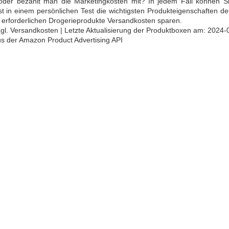
 oder bezahlt man die Marketingkosten mit? In jedem Fall können S
 in einem persönlichen Test die wichtigsten Produkteigenschaften def
erforderlichen Drogerieprodukte Versandkosten sparen.
 zzgl. Versandkosten | Letzte Aktualisierung der Produktboxen am: 2024-
aus der Amazon Product Advertising API