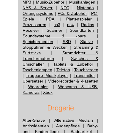
MP3
|
Musik-Zubehör
|
Musikanlagen
|
NAS & Server
|
NFC
|
Nintendo
|
Ortungssysteme
|
PCs & Zubehör
|
PC-
Spiele
|
PDA
|
Plattenspieler
|
Prozessoren
|
ps3
|
ps4
|
Radios
|
Receiver
|
Scanner
|
Soundkarten
|
Soundsysteme & -bars
|
Speichermedien
|
SSD
|
Stative
|
Stoppuhren & Wecker
|
Streaming &
Surfsticks
|
Stromrichter &
Transformatoren
|
Switches &
Umschalter
|
Tablets & Zubehör
|
Taschenlampen
|
Telefon
|
Touchscreen
|
Tragbare Musikplayer
|
Transmitter
|
Übersetzer
|
Videorecorder & -kasetten
|
Wearables
|
Webcams & USB-
Kameras
|
Xbox
Drogerie
After-Shave
|
Alternative Medizin
|
Antioxidantien
|
Augenpflege
|
Baby-
und Kinderpflege
|
Badeartikel
|