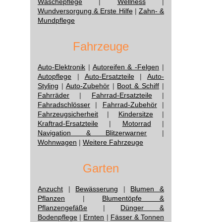
Wäschepflege
|
Wellness
|
Wundversorgung & Erste Hilfe
|
Zahn- &
Mundpflege
Fahrzeuge
Auto-Elektronik
|
Autoreifen & -Felgen
|
Autopflege
|
Auto-Ersatzteile
|
Auto-
Styling
|
Auto-Zubehör
|
Boot & Schiff
|
Fahrräder
|
Fahrrad-Ersatzteile
|
Fahradschlösser
|
Fahrrad-Zubehör
|
Fahrzeugsicherheit
|
Kindersitze
|
Kraftrad-Ersatzteile
|
Motorrad
|
Navigation & Blitzerwarner
|
Wohnwagen
|
Weitere Fahrzeuge
Garten
Anzucht
|
Bewässerung
|
Blumen &
Pflanzen
|
Blumentöpfe &
Pflanzengefäße
|
Dünger &
Bodenpflege
|
Ernten
|
Fässer & Tonnen