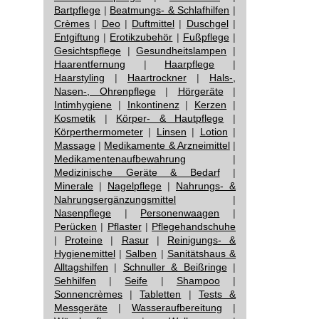
Bartpflege
|
Beatmungs- & Schlafhilfen
|
Crèmes
|
Deo
|
Duftmittel
|
Duschgel
|
Entgiftung
|
Erotikzubehör
|
Fußpflege
|
Gesichtspflege
|
Gesundheitslampen
|
Haarentfernung
|
Haarpflege
|
Haarstyling
|
Haartrockner
|
Hals-,
Nasen-, Ohrenpflege
|
Hörgeräte
|
Intimhygiene
|
Inkontinenz
|
Kerzen
|
Kosmetik
|
Körper- & Hautpflege
|
Körperthermometer
|
Linsen
|
Lotion
|
Massage
|
Medikamente & Arzneimittel
|
Medikamentenaufbewahrung
|
Medizinische Geräte & Bedarf
|
Minerale
|
Nagelpflege
|
Nahrungs- &
Nahrungsergänzungsmittel
|
Nasenpflege
|
Personenwaagen
|
Perücken
|
Pflaster
|
Pflegehandschuhe
|
Proteine
|
Rasur
|
Reinigungs- &
Hygienemittel
|
Salben
|
Sanitätshaus &
Alltagshilfen
|
Schnuller & Beißringe
|
Sehhilfen
|
Seife
|
Shampoo
|
Sonnencrèmes
|
Tabletten
|
Tests &
Messgeräte
|
Wasseraufbereitung
|