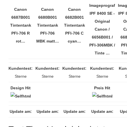
Imageprograf
Imag
Canon
Canon
Canon
IPF 8400 SE -
IPF 
6687B001
6680B001
6682B001
Original
Or
Tintentank
Tintentank
Tintentank
Canon /
C
PFI-706 R
PFI-706
PFI-706 C
6656B001 /
668
rot…
MBK matt…
cyan…
PFI-306MBK /
PF
Tinte …
Tin
Kundentest:
Kundentest:
Kundentest:
Kundentest:
Kun
Sterne
Sterne
Sterne
Sterne
S
Design Hit
Preis Hit
Update am:
Update am:
Update am:
Update am:
Upd