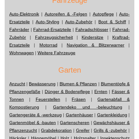
Fahrzeuge
Auto-Elektronik
|
Autoreifen & -Felgen
|
Autopflege
|
Auto-
Ersatzteile
|
Auto-Styling
|
Auto-Zubehör
|
Boot & Schiff
|
Fahrräder
|
Fahrrad-Ersatzteile
|
Fahradschlösser
|
Fahrrad-
Zubehör
|
Fahrzeugsicherheit
|
Kindersitze
|
Kraftrad-
Ersatzteile
|
Motorrad
|
Navigation & Blitzerwarner
|
Wohnwagen
|
Weitere Fahrzeuge
Garten
Anzucht
|
Bewässerung
|
Blumen & Pflanzen
|
Blumentöpfe &
Pflanzengefäße
|
Dünger & Bodenpflege
|
Ernten
|
Fässer &
Tonnen
|
Feuerstellen
|
Fräsen
|
Gartenabfall &
Kompostierung
|
Gartendeko und -beleuchtung
|
Gartengeräte & -werkzeug
|
Gartenhäuser
|
Gartenkleidung
|
Gartenmöbel & -bauten
|
Gartenscheren
|
Gewächshäuser &
Pflanzenzucht
|
Grabdekoration
|
Greifer
|
Grills & -zubehör
|
Häcksler
|
Hängemöbel
|
Holz
|
Holzspalter
|
Insektenschutz