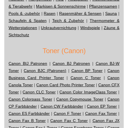
& Tierabwehr
|
Markisen & Sonnenschirme
|
Pflanzensamen
|
Pools & -zubehör
|
Rasen
|
Rasenmäher & Sensen
|
Sauna
|
Schaufeln & Spaten
|
Teich & Zubehör
|
Thermometer &
Wetterstationen
|
Unkrautvernichtung
|
Windspiele
|
Zäune &
Sichtschutz
Toner (Canon)
Canon BIJ Patronen
|
Canon BJ Patronen
|
Canon BJ-W
Toner
|
Canon BJC (Patronen)
|
Canon BP Toner
|
Canon
Business Card Printer Toner
|
Canon C Toner
|
Canon
Canola Toner
|
Canon Card Photo Printer Toner
|
Canon CFX
Toner
|
Canon CLC Toner
|
Canon Color ImageClass Toner
|
Canon Colorpass Toner
|
Canon Copymouse Toner
|
Canon
CP Farbbänder
|
Canon CW Farbbänder
|
Canon EP Toner
|
Canon ES Farbbänder
|
Canon F Toner
|
Canon Fax Toner
|
Canon Fax B Toner
|
Canon Fax C Toner
|
Canon Fax JX
Toner
|
Canon Fax L Toner
|
Canon Faxphone Toner
|
Canon