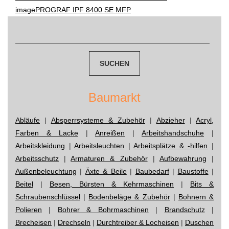
imagePROGRAF IPF 8400 SE MFP
navigation
Suchen
nach:
Baumarkt
Abläufe
|
Absperrsysteme & Zubehör
|
Abzieher
|
Acryl,
Farben & Lacke
|
Anreißen
|
Arbeitshandschuhe
|
Arbeitskleidung
|
Arbeitsleuchten
|
Arbeitsplätze & -hilfen
|
Arbeitsschutz
|
Armaturen & Zubehör
|
Aufbewahrung
|
Außenbeleuchtung
|
Äxte & Beile
|
Baubedarf
|
Baustoffe
|
Beitel
|
Besen, Bürsten & Kehrmaschinen
|
Bits &
Schraubenschlüssel
|
Bodenbeläge & Zubehör
|
Bohnern &
Polieren
|
Bohrer & Bohrmaschinen
|
Brandschutz
|
Brecheisen
|
Drechseln
|
Durchtreiber & Locheisen
|
Duschen