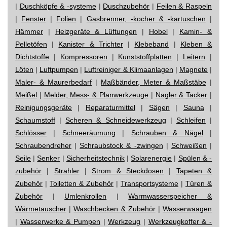
|
Duschköpfe & -systeme
|
Duschzubehör
|
Feilen & Raspeln
|
Fenster
|
Folien
|
Gasbrenner, -kocher & -kartuschen
|
Hämmer
|
Heizgeräte & Lüftungen
|
Hobel
|
Kamin- &
Pelletöfen
|
Kanister & Trichter
|
Klebeband
|
Kleben &
Dichtstoffe
|
Kompressoren
|
Kunststoffplatten
|
Leitern
|
Löten
|
Luftpumpen
|
Luftreiniger & Klimaanlagen
|
Magnete
|
Maler- & Maurerbedarf
|
Maßbänder, Meter & Maßstäbe
|
Meißel
|
Melder, Mess- & Planwerkzeuge
|
Nagler & Tacker
|
Reinigungsgeräte
|
Reparaturmittel
|
Sägen
|
Sauna
|
Schaumstoff
|
Scheren & Schneidewerkzeug
|
Schleifen
|
Schlösser
|
Schneeräumung
|
Schrauben & Nägel
|
Schraubendreher
|
Schraubstock & -zwingen
|
Schweißen
|
Seile
|
Senker
|
Sicherheitstechnik
|
Solarenergie
|
Spülen & -
zubehör
|
Strahler
|
Strom & Steckdosen
|
Tapeten &
Zubehör
|
Toiletten & Zubehör
|
Transportsysteme
|
Türen &
Zubehör
|
Umlenkrollen
|
Warmwasserspeicher &
Wärmetauscher
|
Waschbecken & Zubehör
|
Wasserwaagen
|
Wasserwerke & Pumpen
|
Werkzeug
|
Werkzeugkoffer & -