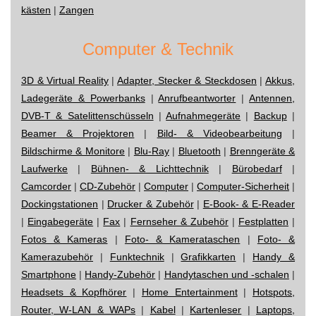
kästen
|
Zangen
Computer & Technik
3D & Virtual Reality
|
Adapter, Stecker & Steckdosen
|
Akkus,
Ladegeräte & Powerbanks
|
Anrufbeantworter
|
Antennen,
DVB-T & Satelittenschüsseln
|
Aufnahmegeräte
|
Backup
|
Beamer & Projektoren
|
Bild- & Videobearbeitung
|
Bildschirme & Monitore
|
Blu-Ray
|
Bluetooth
|
Brenngeräte &
Laufwerke
|
Bühnen- & Lichttechnik
|
Bürobedarf
|
Camcorder
|
CD-Zubehör
|
Computer
|
Computer-Sicherheit
|
Dockingstationen
|
Drucker & Zubehör
|
E-Book- & E-Reader
|
Eingabegeräte
|
Fax
|
Fernseher & Zubehör
|
Festplatten
|
Fotos & Kameras
|
Foto- & Kamerataschen
|
Foto- &
Kamerazubehör
|
Funktechnik
|
Grafikkarten
|
Handy &
Smartphone
|
Handy-Zubehör
|
Handytaschen und -schalen
|
Headsets & Kopfhörer
|
Home Entertainment
|
Hotspots,
Router, W-LAN & WAPs
|
Kabel
|
Kartenleser
|
Laptops,