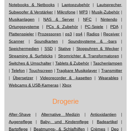
Notebooks & Netbooks
|
Laptopzubehör
|
Lautsprecher,
Subwoofer & Verstärker
|
Mikrofone
|
MP3
|
Musik-Zubehör
|
Musikanlagen
|
NAS & Server
|
NFC
|
Nintendo
|
Ortungssysteme
|
PCs & Zubehör
|
PC-Spiele
|
PDA
|
Plattenspieler
|
Prozessoren
|
ps3
|
ps4
|
Radios
|
Receiver
|
Scanner
|
Soundkarten
|
Soundsysteme & -bars
|
Speichermedien
|
SSD
|
Stative
|
Stoppuhren & Wecker
|
Streaming & Surfsticks
|
Stromrichter & Transformatoren
|
Switches & Umschalter
|
Tablets & Zubehör
|
Taschenlampen
|
Telefon
|
Touchscreen
|
Tragbare Musikplayer
|
Transmitter
|
Übersetzer
|
Videorecorder & -kasetten
|
Wearables
|
Webcams & USB-Kameras
|
Xbox
Drogerie
After-Shave
|
Alternative Medizin
|
Antioxidantien
|
Augenpflege
|
Baby- und Kinderpflege
|
Badeartikel
|
Bartpflege
|
Beatmungs- & Schlafhilfen
|
Crèmes
|
Deo
|