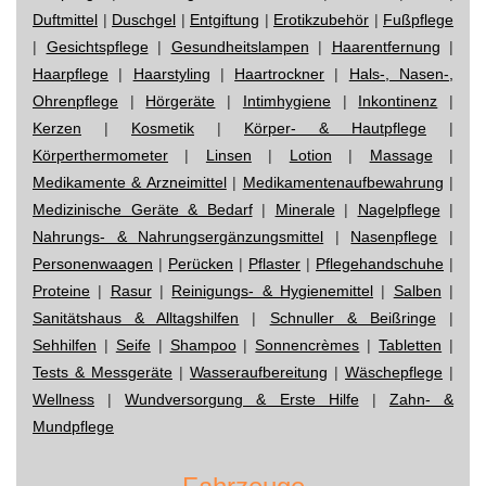
Duftmittel
|
Duschgel
|
Entgiftung
|
Erotikzubehör
|
Fußpflege
|
Gesichtspflege
|
Gesundheitslampen
|
Haarentfernung
|
Haarpflege
|
Haarstyling
|
Haartrockner
|
Hals-, Nasen-,
Ohrenpflege
|
Hörgeräte
|
Intimhygiene
|
Inkontinenz
|
Kerzen
|
Kosmetik
|
Körper- & Hautpflege
|
Körperthermometer
|
Linsen
|
Lotion
|
Massage
|
Medikamente & Arzneimittel
|
Medikamentenaufbewahrung
|
Medizinische Geräte & Bedarf
|
Minerale
|
Nagelpflege
|
Nahrungs- & Nahrungsergänzungsmittel
|
Nasenpflege
|
Personenwaagen
|
Perücken
|
Pflaster
|
Pflegehandschuhe
|
Proteine
|
Rasur
|
Reinigungs- & Hygienemittel
|
Salben
|
Sanitätshaus & Alltagshilfen
|
Schnuller & Beißringe
|
Sehhilfen
|
Seife
|
Shampoo
|
Sonnencrèmes
|
Tabletten
|
Tests & Messgeräte
|
Wasseraufbereitung
|
Wäschepflege
|
Wellness
|
Wundversorgung & Erste Hilfe
|
Zahn- &
Mundpflege