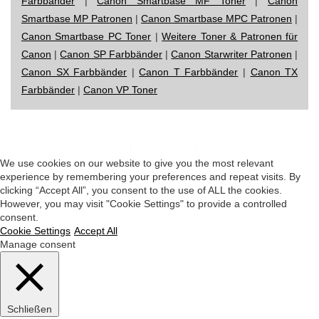
Farbbänder
|
Canon Smartbase MF Toner
|
Canon
Smartbase MP Patronen
|
Canon Smartbase MPC Patronen
|
Canon Smartbase PC Toner
|
Weitere Toner & Patronen für
Canon
|
Canon SP Farbbänder
|
Canon Starwriter Patronen
|
Canon SX Farbbänder
|
Canon T Farbbänder
|
Canon TX
Farbbänder
|
Canon VP Toner
Impressum
|
Datenschutz
|
Startseite
We use cookies on our website to give you the most relevant
experience by remembering your preferences and repeat visits. By
clicking “Accept All”, you consent to the use of ALL the cookies.
However, you may visit "Cookie Settings" to provide a controlled
consent.
Cookie Settings
Accept All
Manage consent
Schließen