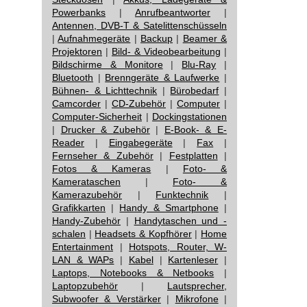
Powerbanks
|
Anrufbeantworter
|
Antennen, DVB-T & Satelittenschüsseln
|
Aufnahmegeräte
|
Backup
|
Beamer &
Projektoren
|
Bild- & Videobearbeitung
|
Bildschirme & Monitore
|
Blu-Ray
|
Bluetooth
|
Brenngeräte & Laufwerke
|
Bühnen- & Lichttechnik
|
Bürobedarf
|
Camcorder
|
CD-Zubehör
|
Computer
|
Computer-Sicherheit
|
Dockingstationen
|
Drucker & Zubehör
|
E-Book- & E-
Reader
|
Eingabegeräte
|
Fax
|
Fernseher & Zubehör
|
Festplatten
|
Fotos & Kameras
|
Foto- &
Kamerataschen
|
Foto- &
Kamerazubehör
|
Funktechnik
|
Grafikkarten
|
Handy & Smartphone
|
Handy-Zubehör
|
Handytaschen und -
schalen
|
Headsets & Kopfhörer
|
Home
Entertainment
|
Hotspots, Router, W-
LAN & WAPs
|
Kabel
|
Kartenleser
|
Laptops, Notebooks & Netbooks
|
Laptopzubehör
|
Lautsprecher,
Subwoofer & Verstärker
|
Mikrofone
|