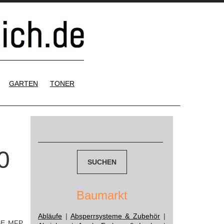
GARTEN
TONER
Suchen
nach:
0
Baumarkt
Abläufe
|
Absperrsysteme & Zubehör
|
SE MFP