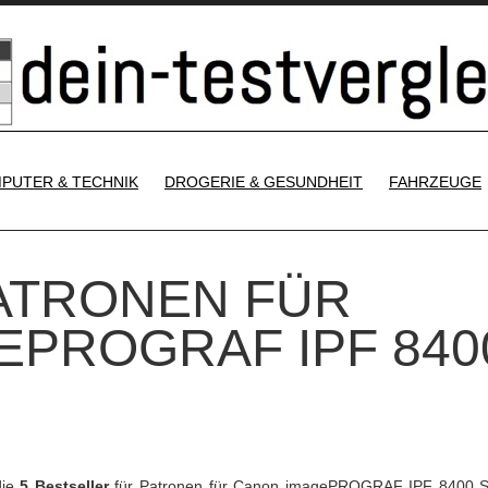
SKIP TO CONTENT
PUTER & TECHNIK
DROGERIE & GESUNDHEIT
FAHRZEUGE
PATRONEN FÜR
EPROGRAF IPF 840
die
5 Bestseller
für Patronen für Canon imagePROGRAF IPF 8400 