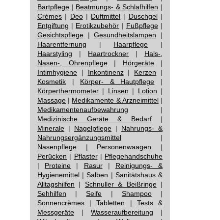
Bartpflege
|
Beatmungs- & Schlafhilfen
|
Crèmes
|
Deo
|
Duftmittel
|
Duschgel
|
Entgiftung
|
Erotikzubehör
|
Fußpflege
|
Gesichtspflege
|
Gesundheitslampen
|
Haarentfernung
|
Haarpflege
|
Haarstyling
|
Haartrockner
|
Hals-,
Nasen-, Ohrenpflege
|
Hörgeräte
|
Intimhygiene
|
Inkontinenz
|
Kerzen
|
Kosmetik
|
Körper- & Hautpflege
|
Körperthermometer
|
Linsen
|
Lotion
|
Massage
|
Medikamente & Arzneimittel
|
Medikamentenaufbewahrung
|
Medizinische Geräte & Bedarf
|
Minerale
|
Nagelpflege
|
Nahrungs- &
Nahrungsergänzungsmittel
|
Nasenpflege
|
Personenwaagen
|
Perücken
|
Pflaster
|
Pflegehandschuhe
|
Proteine
|
Rasur
|
Reinigungs- &
Hygienemittel
|
Salben
|
Sanitätshaus &
Alltagshilfen
|
Schnuller & Beißringe
|
Sehhilfen
|
Seife
|
Shampoo
|
Sonnencrèmes
|
Tabletten
|
Tests &
Messgeräte
|
Wasseraufbereitung
|