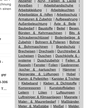
Abzieher
|
Acryl, Farben & Lacke
|
ichnung
Anreißen
|
Arbeitshandschuhe
|
h einen
Arbeitskleidung
|
Arbeitsleuchten
|
Arbeitsplätze & -hilfen
|
Arbeitsschutz
|
Armaturen & Zubehör
|
Aufbewahrung
|
Außenbeleuchtung
|
Äxte & Beile
|
Baubedarf
|
Baustoffe
|
Beitel
|
Besen,
Bürsten & Kehrmaschinen
|
Bits &
Schraubenschlüssel
|
Bodenbeläge &
r
Zubehör
|
Bohnern & Polieren
|
Bohrer
& Bohrmaschinen
|
Brandschutz
|
Brecheisen
|
Drechseln
|
Durchtreiber &
Locheisen
|
Duschen
|
Duschköpfe & -
systeme
|
Duschzubehör
|
Feilen &
 -
Raspeln
|
Fenster
|
Folien
|
Gasbrenner,
-kocher & -kartuschen
|
Hämmer
|
Heizgeräte & Lüftungen
|
Hobel
|
 IPF
Kamin- & Pelletöfen
|
Kanister & Trichter
I-306
|
Klebeband
|
Kleben & Dichtstoffe
|
Kompressoren
|
Kunststoffplatten
|
- T…
Leitern
|
Löten
|
Luftpumpen
|
Luftreiniger & Klimaanlagen
|
Magnete
|
Maler- & Maurerbedarf
|
Maßbänder,
:
Meter & Maßstäbe
|
Meißel
|
Melder,