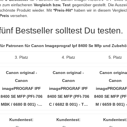
ch zum einfacheren
Vergleich bzw. Test
gegenüber gestellt. Die Ausze
schönste Produkt wieder. Mit
*Preis-Hit*
haben wir in diesem Vergleic
Preis
versehen.
nf Bestseller solltest Du testen.
 für Patronen für Canon Imageprograf Ipf 8400 Se Mfp und Zubehö
3. Platz
4. Platz
5. Platz
Canon original -
Canon original -
Canon original
Canon
Canon
Canon
imagePROGRAF IPF
imagePROGRAF IPF
imagePROGRAF
8400 SE MFP (PFI-706
8400 SE MFP (PFI-706
8400 SE MFP (PF
MBK / 6680 B 001) -…
C / 6682 B 001) - T…
M / 6659 B 001) 
Kundentest:
Kundentest:
Kundentest