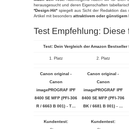
herausgesucht und deren Eigenschaften tabellaris
*Design-Hit*
spiegelt aus Sicht der Redaktion das 
Artikel mit besonders
attraktivem oder günstigem 
Test Empfehlung: Diese fü
Test: Dein Vergleich der Amazon Bestseller
1. Platz
2. Platz
Canon original -
Canon original -
Canon
Canon
imagePROGRAF IPF
imagePROGRAF IPF
8400 SE MFP (PFI-306
8400 SE MFP (PFI-706
R / 6663 B 001) - T…
BK / 6681 B 001) - …
Kundentest:
Kundentest: