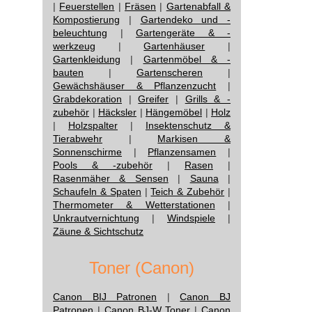
|
Feuerstellen
|
Fräsen
|
Gartenabfall &
Kompostierung
|
Gartendeko und -
beleuchtung
|
Gartengeräte & -
werkzeug
|
Gartenhäuser
|
Gartenkleidung
|
Gartenmöbel & -
bauten
|
Gartenscheren
|
Gewächshäuser & Pflanzenzucht
|
Grabdekoration
|
Greifer
|
Grills & -
zubehör
|
Häcksler
|
Hängemöbel
|
Holz
|
Holzspalter
|
Insektenschutz &
Tierabwehr
|
Markisen &
Sonnenschirme
|
Pflanzensamen
|
Pools & -zubehör
|
Rasen
|
Rasenmäher & Sensen
|
Sauna
|
Schaufeln & Spaten
|
Teich & Zubehör
|
Thermometer & Wetterstationen
|
Unkrautvernichtung
|
Windspiele
|
Zäune & Sichtschutz
Toner (Canon)
Canon BIJ Patronen
|
Canon BJ
Patronen
|
Canon BJ-W Toner
|
Canon