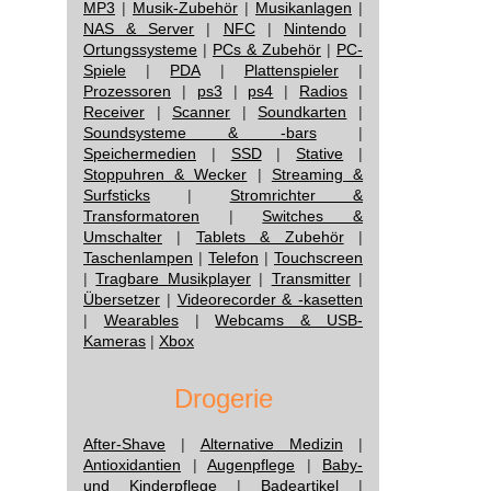
MP3
|
Musik-Zubehör
|
Musikanlagen
|
NAS & Server
|
NFC
|
Nintendo
|
Ortungssysteme
|
PCs & Zubehör
|
PC-
Spiele
|
PDA
|
Plattenspieler
|
Prozessoren
|
ps3
|
ps4
|
Radios
|
Receiver
|
Scanner
|
Soundkarten
|
Soundsysteme & -bars
|
Speichermedien
|
SSD
|
Stative
|
Stoppuhren & Wecker
|
Streaming &
Surfsticks
|
Stromrichter &
Transformatoren
|
Switches &
Umschalter
|
Tablets & Zubehör
|
Taschenlampen
|
Telefon
|
Touchscreen
|
Tragbare Musikplayer
|
Transmitter
|
Übersetzer
|
Videorecorder & -kasetten
|
Wearables
|
Webcams & USB-
Kameras
|
Xbox
Drogerie
After-Shave
|
Alternative Medizin
|
Antioxidantien
|
Augenpflege
|
Baby-
und Kinderpflege
|
Badeartikel
|