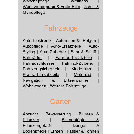
Wäschepflege
|
Wellness
|
Wundversorgung & Erste Hilfe
|
Zahn- &
Mundpflege
Fahrzeuge
Auto-Elektronik
|
Autoreifen & -Felgen
|
Autopflege
|
Auto-Ersatzteile
|
Auto-
Styling
|
Auto-Zubehör
|
Boot & Schiff
|
Fahrräder
|
Fahrrad-Ersatzteile
|
Fahradschlösser
|
Fahrrad-Zubehör
|
Fahrzeugsicherheit
|
Kindersitze
|
Kraftrad-Ersatzteile
|
Motorrad
|
Navigation & Blitzerwarner
|
Wohnwagen
|
Weitere Fahrzeuge
Garten
Anzucht
|
Bewässerung
|
Blumen &
Pflanzen
|
Blumentöpfe &
Pflanzengefäße
|
Dünger &
Bodenpflege
|
Ernten
|
Fässer & Tonnen