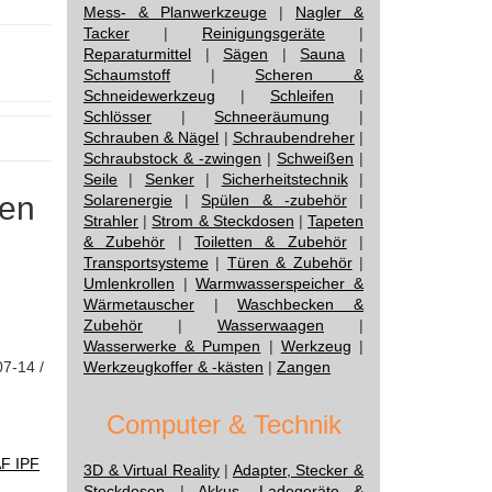
Mess- & Planwerkzeuge
|
Nagler &
Tacker
|
Reinigungsgeräte
|
Reparaturmittel
|
Sägen
|
Sauna
|
Schaumstoff
|
Scheren &
Schneidewerkzeug
|
Schleifen
|
Schlösser
|
Schneeräumung
|
Schrauben & Nägel
|
Schraubendreher
|
Schraubstock & -zwingen
|
Schweißen
|
Seile
|
Senker
|
Sicherheitstechnik
|
nen
Solarenergie
|
Spülen & -zubehör
|
Strahler
|
Strom & Steckdosen
|
Tapeten
& Zubehör
|
Toiletten & Zubehör
|
Transportsysteme
|
Türen & Zubehör
|
Umlenkrollen
|
Warmwasserspeicher &
Wärmetauscher
|
Waschbecken &
Zubehör
|
Wasserwaagen
|
Wasserwerke & Pumpen
|
Werkzeug
|
07-14 /
Werkzeugkoffer & -kästen
|
Zangen
Computer & Technik
AF IPF
3D & Virtual Reality
|
Adapter, Stecker &
Steckdosen
|
Akkus, Ladegeräte &