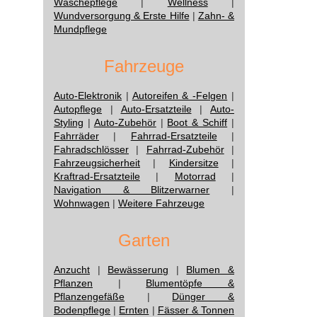
Wäschepflege
|
Wellness
|
Wundversorgung & Erste Hilfe
|
Zahn- &
Mundpflege
Fahrzeuge
Auto-Elektronik
|
Autoreifen & -Felgen
|
Autopflege
|
Auto-Ersatzteile
|
Auto-
Styling
|
Auto-Zubehör
|
Boot & Schiff
|
Fahrräder
|
Fahrrad-Ersatzteile
|
Fahradschlösser
|
Fahrrad-Zubehör
|
Fahrzeugsicherheit
|
Kindersitze
|
Kraftrad-Ersatzteile
|
Motorrad
|
Navigation & Blitzerwarner
|
Wohnwagen
|
Weitere Fahrzeuge
Garten
Anzucht
|
Bewässerung
|
Blumen &
Pflanzen
|
Blumentöpfe &
Pflanzengefäße
|
Dünger &
Bodenpflege
|
Ernten
|
Fässer & Tonnen