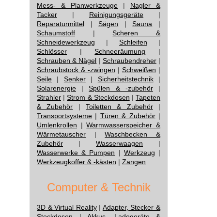
Mess- & Planwerkzeuge
|
Nagler &
Tacker
|
Reinigungsgeräte
|
Reparaturmittel
|
Sägen
|
Sauna
|
Schaumstoff
|
Scheren &
Schneidewerkzeug
|
Schleifen
|
Schlösser
|
Schneeräumung
|
Schrauben & Nägel
|
Schraubendreher
|
Schraubstock & -zwingen
|
Schweißen
|
Seile
|
Senker
|
Sicherheitstechnik
|
Solarenergie
|
Spülen & -zubehör
|
Strahler
|
Strom & Steckdosen
|
Tapeten
& Zubehör
|
Toiletten & Zubehör
|
Transportsysteme
|
Türen & Zubehör
|
Umlenkrollen
|
Warmwasserspeicher &
Wärmetauscher
|
Waschbecken &
Zubehör
|
Wasserwaagen
|
Wasserwerke & Pumpen
|
Werkzeug
|
Werkzeugkoffer & -kästen
|
Zangen
Computer & Technik
3D & Virtual Reality
|
Adapter, Stecker &
Steckdosen
|
Akkus, Ladegeräte &