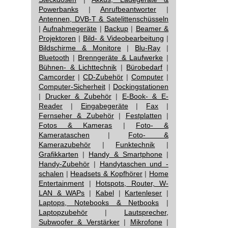
Powerbanks
|
Anrufbeantworter
|
Antennen, DVB-T & Satelittenschüsseln
|
Aufnahmegeräte
|
Backup
|
Beamer &
Projektoren
|
Bild- & Videobearbeitung
|
Bildschirme & Monitore
|
Blu-Ray
|
Bluetooth
|
Brenngeräte & Laufwerke
|
Bühnen- & Lichttechnik
|
Bürobedarf
|
Camcorder
|
CD-Zubehör
|
Computer
|
Computer-Sicherheit
|
Dockingstationen
|
Drucker & Zubehör
|
E-Book- & E-
Reader
|
Eingabegeräte
|
Fax
|
Fernseher & Zubehör
|
Festplatten
|
Fotos & Kameras
|
Foto- &
Kamerataschen
|
Foto- &
Kamerazubehör
|
Funktechnik
|
Grafikkarten
|
Handy & Smartphone
|
Handy-Zubehör
|
Handytaschen und -
schalen
|
Headsets & Kopfhörer
|
Home
Entertainment
|
Hotspots, Router, W-
LAN & WAPs
|
Kabel
|
Kartenleser
|
Laptops, Notebooks & Netbooks
|
Laptopzubehör
|
Lautsprecher,
Subwoofer & Verstärker
|
Mikrofone
|