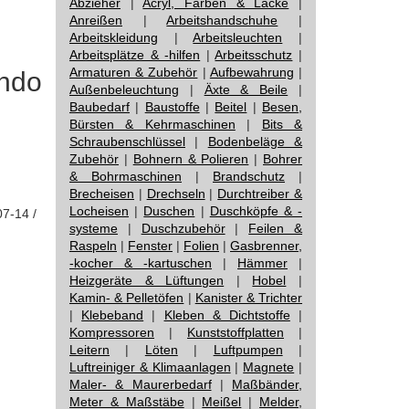
Abzieher
|
Acryl, Farben & Lacke
|
Anreißen
|
Arbeitshandschuhe
|
Arbeitskleidung
|
Arbeitsleuchten
|
Arbeitsplätze & -hilfen
|
Arbeitsschutz
|
Armaturen & Zubehör
|
Aufbewahrung
|
endo
Außenbeleuchtung
|
Äxte & Beile
|
Baubedarf
|
Baustoffe
|
Beitel
|
Besen,
Bürsten & Kehrmaschinen
|
Bits &
Schraubenschlüssel
|
Bodenbeläge &
Zubehör
|
Bohnern & Polieren
|
Bohrer
& Bohrmaschinen
|
Brandschutz
|
Brecheisen
|
Drechseln
|
Durchtreiber &
Locheisen
|
Duschen
|
Duschköpfe & -
07-14 /
systeme
|
Duschzubehör
|
Feilen &
Raspeln
|
Fenster
|
Folien
|
Gasbrenner,
-kocher & -kartuschen
|
Hämmer
|
Heizgeräte & Lüftungen
|
Hobel
|
Kamin- & Pelletöfen
|
Kanister & Trichter
|
Klebeband
|
Kleben & Dichtstoffe
|
Kompressoren
|
Kunststoffplatten
|
Leitern
|
Löten
|
Luftpumpen
|
Luftreiniger & Klimaanlagen
|
Magnete
|
Maler- & Maurerbedarf
|
Maßbänder,
Meter & Maßstäbe
|
Meißel
|
Melder,