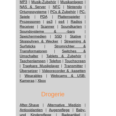
MP3
|
Musik-Zubehör
|
Musikanlagen
|
NAS & Server
|
NFC
|
Nintendo
|
Ortungssysteme
|
PCs & Zubehör
|
PC-
Spiele
|
PDA
|
Plattenspieler
|
Prozessoren
|
ps3
|
ps4
|
Radios
|
Receiver
|
Scanner
|
Soundkarten
|
Soundsysteme & -bars
|
Speichermedien
|
SSD
|
Stative
|
Stoppuhren & Wecker
|
Streaming &
Surfsticks
|
Stromrichter &
Transformatoren
|
Switches &
Umschalter
|
Tablets & Zubehör
|
Taschenlampen
|
Telefon
|
Touchscreen
|
Tragbare Musikplayer
|
Transmitter
|
Übersetzer
|
Videorecorder & -kasetten
|
Wearables
|
Webcams & USB-
Kameras
|
Xbox
Drogerie
After-Shave
|
Alternative Medizin
|
Antioxidantien
|
Augenpflege
|
Baby-
und Kinderpflege
|
Badeartikel
|