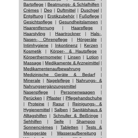
Bartpflege
|
Beatmungs- & Schlafhilfen
|
Crèmes
|
Deo
|
Duftmittel
|
Duschgel
|
Entgiftung
|
Erotikzubehör
|
Fußpflege
|
Gesichtspflege
|
Gesundheitslampen
|
Haarentfernung
|
Haarpflege
|
Haarstyling
|
Haartrockner
|
Hals-,
Nasen-, Ohrenpflege
|
Hörgeräte
|
Intimhygiene
|
Inkontinenz
|
Kerzen
|
Kosmetik
|
Körper- & Hautpflege
|
Körperthermometer
|
Linsen
|
Lotion
|
Massage
|
Medikamente & Arzneimittel
|
Medikamentenaufbewahrung
|
Medizinische Geräte & Bedarf
|
Minerale
|
Nagelpflege
|
Nahrungs- &
Nahrungsergänzungsmittel
|
Nasenpflege
|
Personenwaagen
|
Perücken
|
Pflaster
|
Pflegehandschuhe
|
Proteine
|
Rasur
|
Reinigungs- &
Hygienemittel
|
Salben
|
Sanitätshaus &
Alltagshilfen
|
Schnuller & Beißringe
|
Sehhilfen
|
Seife
|
Shampoo
|
Sonnencrèmes
|
Tabletten
|
Tests &
Messgeräte
|
Wasseraufbereitung
|