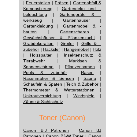
|
Feuerstellen
|
Fräsen
|
Gartenabfall &
Kompostierung
|
Gartendeko und -
beleuchtung
|
Gartengeräte & -
werkzeug
|
Gartenhäuser
|
Gartenkleidung
|
Gartenmöbel & -
bauten
|
Gartenscheren
|
Gewächshäuser & Pflanzenzucht
|
Grabdekoration
|
Greifer
|
Grills & -
zubehör
|
Häcksler
|
Hängemöbel
|
Holz
|
Holzspalter
|
Insektenschutz &
Tierabwehr
|
Markisen &
Sonnenschirme
|
Pflanzensamen
|
Pools & -zubehör
|
Rasen
|
Rasenmäher & Sensen
|
Sauna
|
Schaufeln & Spaten
|
Teich & Zubehör
|
Thermometer & Wetterstationen
|
Unkrautvernichtung
|
Windspiele
|
Zäune & Sichtschutz
Toner (Canon)
Canon BIJ Patronen
|
Canon BJ
Patronen
|
Canon BJ-W Toner
|
Canon