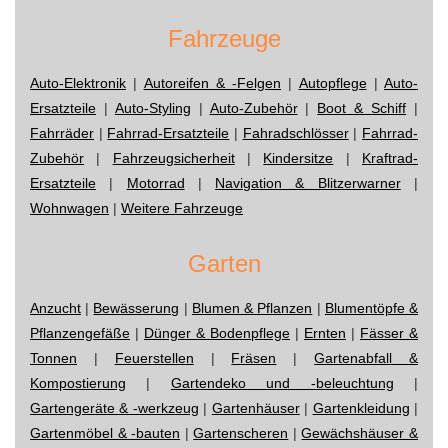
Fahrzeuge
Auto-Elektronik
|
Autoreifen & -Felgen
|
Autopflege
|
Auto-
Ersatzteile
|
Auto-Styling
|
Auto-Zubehör
|
Boot & Schiff
|
Fahrräder
|
Fahrrad-Ersatzteile
|
Fahradschlösser
|
Fahrrad-
Zubehör
|
Fahrzeugsicherheit
|
Kindersitze
|
Kraftrad-
Ersatzteile
|
Motorrad
|
Navigation & Blitzerwarner
|
Wohnwagen
|
Weitere Fahrzeuge
Garten
Anzucht
|
Bewässerung
|
Blumen & Pflanzen
|
Blumentöpfe &
Pflanzengefäße
|
Dünger & Bodenpflege
|
Ernten
|
Fässer &
Tonnen
|
Feuerstellen
|
Fräsen
|
Gartenabfall &
Kompostierung
|
Gartendeko und -beleuchtung
|
Gartengeräte & -werkzeug
|
Gartenhäuser
|
Gartenkleidung
|
Gartenmöbel & -bauten
|
Gartenscheren
|
Gewächshäuser &