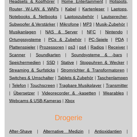
Headsets & Kopfhörer
|
Home Entertainment
|
Hotspots,
Router, W-LAN & WAPs
|
Kabel
|
Kartenleser
|
Laptops,
Notebooks & Netbooks
|
Laptopzubehör
|
Lautsprecher,
Subwoofer & Verstärker
|
Mikrofone
|
MP3
|
Musik-Zubehör
|
Musikanlagen
|
NAS & Server
|
NFC
|
Nintendo
|
Ortungssysteme
|
PCs & Zubehör
|
PC-Spiele
|
PDA
|
Plattenspieler
|
Prozessoren
|
ps3
|
ps4
|
Radios
|
Receiver
|
Scanner
|
Soundkarten
|
Soundsysteme & -bars
|
Speichermedien
|
SSD
|
Stative
|
Stoppuhren & Wecker
|
Streaming & Surfsticks
|
Stromrichter & Transformatoren
|
Switches & Umschalter
|
Tablets & Zubehör
|
Taschenlampen
|
Telefon
|
Touchscreen
|
Tragbare Musikplayer
|
Transmitter
|
Übersetzer
|
Videorecorder & -kasetten
|
Wearables
|
Webcams & USB-Kameras
|
Xbox
Drogerie
After-Shave
|
Alternative Medizin
|
Antioxidantien
|