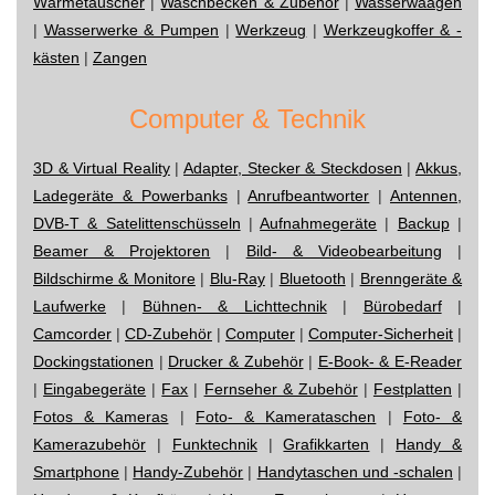
Wärmetauscher
|
Waschbecken & Zubehör
|
Wasserwaagen
|
Wasserwerke & Pumpen
|
Werkzeug
|
Werkzeugkoffer & -
kästen
|
Zangen
Computer & Technik
3D & Virtual Reality
|
Adapter, Stecker & Steckdosen
|
Akkus,
Ladegeräte & Powerbanks
|
Anrufbeantworter
|
Antennen,
DVB-T & Satelittenschüsseln
|
Aufnahmegeräte
|
Backup
|
Beamer & Projektoren
|
Bild- & Videobearbeitung
|
Bildschirme & Monitore
|
Blu-Ray
|
Bluetooth
|
Brenngeräte &
Laufwerke
|
Bühnen- & Lichttechnik
|
Bürobedarf
|
Camcorder
|
CD-Zubehör
|
Computer
|
Computer-Sicherheit
|
Dockingstationen
|
Drucker & Zubehör
|
E-Book- & E-Reader
|
Eingabegeräte
|
Fax
|
Fernseher & Zubehör
|
Festplatten
|
Fotos & Kameras
|
Foto- & Kamerataschen
|
Foto- &
Kamerazubehör
|
Funktechnik
|
Grafikkarten
|
Handy &
Smartphone
|
Handy-Zubehör
|
Handytaschen und -schalen
|