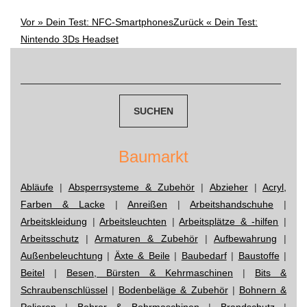
Vor »
Dein Test: NFC-Smartphones
Zurück «
Dein Test:
Post
Nintendo 3Ds Headset
navigation
Suchen
nach:
Baumarkt
Abläufe
|
Absperrsysteme & Zubehör
|
Abzieher
|
Acryl,
Farben & Lacke
|
Anreißen
|
Arbeitshandschuhe
|
Arbeitskleidung
|
Arbeitsleuchten
|
Arbeitsplätze & -hilfen
|
Arbeitsschutz
|
Armaturen & Zubehör
|
Aufbewahrung
|
Außenbeleuchtung
|
Äxte & Beile
|
Baubedarf
|
Baustoffe
|
Beitel
|
Besen, Bürsten & Kehrmaschinen
|
Bits &
Schraubenschlüssel
|
Bodenbeläge & Zubehör
|
Bohnern &
Polieren
|
Bohrer & Bohrmaschinen
|
Brandschutz
|