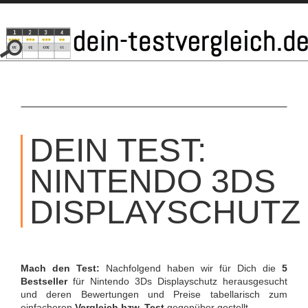
SKIP
TO
DEIN TEST:
CONTENT
NINTENDO 3DS
DISPLAYSCHUTZ
Mach den Test:
Nachfolgend haben wir für Dich die
5
Bestseller
für Nintendo 3Ds Displayschutz herausgesucht
und deren Bewertungen und Preise tabellarisch zum
einfacheren
Vergleich bzw. Test
gegenüber gestellt.