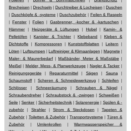
Brecheisen
|
Drechseln
|
Durchtreiber & Locheisen
|
Duschen
|
Duschköpfe & -systeme
|
Duschzubehör
|
Feilen & Raspeln
|
Fenster
|
Folien
|
Gasbrenner, -kocher & -kartuschen
|
Hämmer
|
Heizgeräte & Lüftungen
|
Hobel
|
Kamin- &
Pelletöfen
|
Kanister & Trichter
|
Klebeband
|
Kleben &
Dichtstoffe
|
Kompressoren
|
Kunststoffplatten
|
Leitern
|
Löten
|
Luftpumpen
|
Luftreiniger & Klimaanlagen
|
Magnete
|
Maler- & Maurerbedarf
|
Maßbänder, Meter & Maßstäbe
|
Meißel
|
Melder, Mess- & Planwerkzeuge
|
Nagler & Tacker
|
Reinigungsgeräte
|
Reparaturmittel
|
Sägen
|
Sauna
|
Schaumstoff
|
Scheren & Schneidewerkzeug
|
Schleifen
|
Schlösser
|
Schneeräumung
|
Schrauben & Nägel
|
Schraubendreher
|
Schraubstock & -zwingen
|
Schweißen
|
Seile
|
Senker
|
Sicherheitstechnik
|
Solarenergie
|
Spülen & -
zubehör
|
Strahler
|
Strom & Steckdosen
|
Tapeten &
Zubehör
|
Toiletten & Zubehör
|
Transportsysteme
|
Türen &
Zubehör
|
Umlenkrollen
|
Warmwasserspeicher &