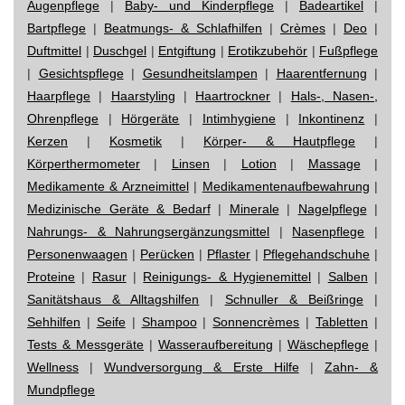
Augenpflege
|
Baby- und Kinderpflege
|
Badeartikel
|
Bartpflege
|
Beatmungs- & Schlafhilfen
|
Crèmes
|
Deo
|
Duftmittel
|
Duschgel
|
Entgiftung
|
Erotikzubehör
|
Fußpflege
|
Gesichtspflege
|
Gesundheitslampen
|
Haarentfernung
|
Haarpflege
|
Haarstyling
|
Haartrockner
|
Hals-, Nasen-,
Ohrenpflege
|
Hörgeräte
|
Intimhygiene
|
Inkontinenz
|
Kerzen
|
Kosmetik
|
Körper- & Hautpflege
|
Körperthermometer
|
Linsen
|
Lotion
|
Massage
|
Medikamente & Arzneimittel
|
Medikamentenaufbewahrung
|
Medizinische Geräte & Bedarf
|
Minerale
|
Nagelpflege
|
Nahrungs- & Nahrungsergänzungsmittel
|
Nasenpflege
|
Personenwaagen
|
Perücken
|
Pflaster
|
Pflegehandschuhe
|
Proteine
|
Rasur
|
Reinigungs- & Hygienemittel
|
Salben
|
Sanitätshaus & Alltagshilfen
|
Schnuller & Beißringe
|
Sehhilfen
|
Seife
|
Shampoo
|
Sonnencrèmes
|
Tabletten
|
Tests & Messgeräte
|
Wasseraufbereitung
|
Wäschepflege
|
Wellness
|
Wundversorgung & Erste Hilfe
|
Zahn- &
Mundpflege