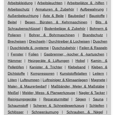
Arbeitskleidung
|
Arbeitsleuchten
|
Arbeitsplätze & -hilfen
|
Arbeitsschutz
|
Armaturen & Zubehör
|
Aufbewahrung
|
Außenbeleuchtung
|
Äxte & Beile
|
Baubedarf
|
Baustoffe
|
Beitel
|
Besen, Bürsten & Kehrmaschinen
|
Bits &
Schraubenschlüssel
|
Bodenbeläge & Zubehör
|
Bohnern &
Polieren
|
Bohrer & Bohrmaschinen
|
Brandschutz
|
Brecheisen
|
Drechseln
|
Durchtreiber & Locheisen
|
Duschen
|
Duschköpfe & -systeme
|
Duschzubehör
|
Feilen & Raspeln
|
Fenster
|
Folien
|
Gasbrenner, -kocher & -kartuschen
|
Hämmer
|
Heizgeräte & Lüftungen
|
Hobel
|
Kamin- &
Pelletöfen
|
Kanister & Trichter
|
Klebeband
|
Kleben &
Dichtstoffe
|
Kompressoren
|
Kunststoffplatten
|
Leitern
|
Löten
|
Luftpumpen
|
Luftreiniger & Klimaanlagen
|
Magnete
|
Maler- & Maurerbedarf
|
Maßbänder, Meter & Maßstäbe
|
Meißel
|
Melder, Mess- & Planwerkzeuge
|
Nagler & Tacker
|
Reinigungsgeräte
|
Reparaturmittel
|
Sägen
|
Sauna
|
Schaumstoff
|
Scheren & Schneidewerkzeug
|
Schleifen
|
Schlösser
|
Schneeräumung
|
Schrauben & Nägel
|