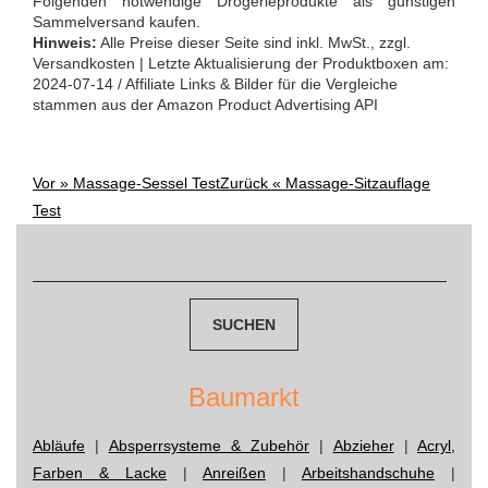
Folgenden notwendige Drogerieprodukte als günstigen
Sammelversand kaufen.
Hinweis:
Alle Preise dieser Seite sind inkl. MwSt., zzgl.
Versandkosten | Letzte Aktualisierung der Produktboxen am:
2024-07-14 / Affiliate Links & Bilder für die Vergleiche
stammen aus der Amazon Product Advertising API
Vor »
Massage-Sessel Test
Zurück «
Massage-Sitzauflage
Post
Test
navigation
Suchen
nach:
Baumarkt
Abläufe
|
Absperrsysteme & Zubehör
|
Abzieher
|
Acryl,
Farben & Lacke
|
Anreißen
|
Arbeitshandschuhe
|