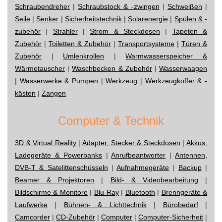
Schraubendreher
|
Schraubstock & -zwingen
|
Schweißen
|
Seile
|
Senker
|
Sicherheitstechnik
|
Solarenergie
|
Spülen & -
zubehör
|
Strahler
|
Strom & Steckdosen
|
Tapeten &
Zubehör
|
Toiletten & Zubehör
|
Transportsysteme
|
Türen &
Zubehör
|
Umlenkrollen
|
Warmwasserspeicher &
Wärmetauscher
|
Waschbecken & Zubehör
|
Wasserwaagen
|
Wasserwerke & Pumpen
|
Werkzeug
|
Werkzeugkoffer & -
kästen
|
Zangen
Computer & Technik
3D & Virtual Reality
|
Adapter, Stecker & Steckdosen
|
Akkus,
Ladegeräte & Powerbanks
|
Anrufbeantworter
|
Antennen,
DVB-T & Satelittenschüsseln
|
Aufnahmegeräte
|
Backup
|
Beamer & Projektoren
|
Bild- & Videobearbeitung
|
Bildschirme & Monitore
|
Blu-Ray
|
Bluetooth
|
Brenngeräte &
Laufwerke
|
Bühnen- & Lichttechnik
|
Bürobedarf
|
Camcorder
|
CD-Zubehör
|
Computer
|
Computer-Sicherheit
|