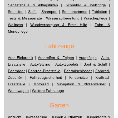
Sanitätshaus & Alltagshilfen
|
Schnuller & Beißringe
|
Sehhilfen
|
Seife
|
Shampoo
|
Sonnencrèmes
|
Tabletten
|
Tests & Messgeräte
|
Wasseraufbereitung
|
Wäschepflege
|
Wellness
|
Wundversorgung & Erste Hilfe
|
Zahn- &
Mundpflege
Fahrzeuge
Auto-Elektronik
|
Autoreifen & -Felgen
|
Autopflege
|
Auto-
Ersatzteile
|
Auto-Styling
|
Auto-Zubehör
|
Boot & Schiff
|
Fahrräder
|
Fahrrad-Ersatzteile
|
Fahradschlösser
|
Fahrrad-
Zubehör
|
Fahrzeugsicherheit
|
Kindersitze
|
Kraftrad-
Ersatzteile
|
Motorrad
|
Navigation & Blitzerwarner
|
Wohnwagen
|
Weitere Fahrzeuge
Garten
Anzucht
|
Bewässerung
|
Blumen & Pflanzen
|
Blumentöpfe &