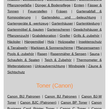
Pflanzengefäße
|
Dünger & Bodenpflege
|
Ernten
|
Fässer &
Tonnen
|
Feuerstellen
|
Fräsen
|
Gartenabfall &
Kompostierung
|
Gartendeko und -beleuchtung
|
Gartengeräte & -werkzeug
|
Gartenhäuser
|
Gartenkleidung
|
Gartenmöbel & -bauten
|
Gartenscheren
|
Gewächshäuser &
Pflanzenzucht
|
Grabdekoration
|
Greifer
|
Grills & -zubehör
|
Häcksler
|
Hängemöbel
|
Holz
|
Holzspalter
|
Insektenschutz
& Tierabwehr
|
Markisen & Sonnenschirme
|
Pflanzensamen
|
Pools & -zubehör
|
Rasen
|
Rasenmäher & Sensen
|
Sauna
|
Schaufeln & Spaten
|
Teich & Zubehör
|
Thermometer &
Wetterstationen
|
Unkrautvernichtung
|
Windspiele
|
Zäune &
Sichtschutz
Toner (Canon)
Canon BIJ Patronen
|
Canon BJ Patronen
|
Canon BJ-W
Toner
|
Canon BJC (Patronen)
|
Canon BP Toner
|
Canon
Business Card Printer Toner
|
Canon C Toner
|
Canon