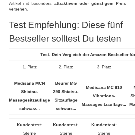
Artikel mit besonders
attraktivem oder günstigem Preis
versehen.
Test Empfehlung: Diese fünf
Bestseller solltest Du testen
Test: Dein Vergleich der Amazon Bestseller f
1. Platz
2. Platz
3. Platz
Medisana MCN
Beurer MG
Medisana MC 810
Shiatsu-
290 Shiatsu-
Vibrations-
Sh
Massagesitzauflage
Sitzauflage
Massagesitzauflage...
Ma
schwarz...
schwarz...
Kundentest:
Kundentest:
Kundentest:
Sterne
Sterne
Sterne