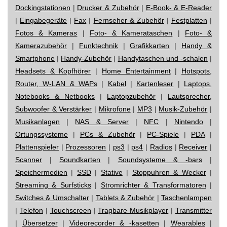
Dockingstationen
|
Drucker & Zubehör
|
E-Book- & E-Reader
|
Eingabegeräte
|
Fax
|
Fernseher & Zubehör
|
Festplatten
|
Fotos & Kameras
|
Foto- & Kamerataschen
|
Foto- &
Kamerazubehör
|
Funktechnik
|
Grafikkarten
|
Handy &
Smartphone
|
Handy-Zubehör
|
Handytaschen und -schalen
|
Headsets & Kopfhörer
|
Home Entertainment
|
Hotspots,
Router, W-LAN & WAPs
|
Kabel
|
Kartenleser
|
Laptops,
Notebooks & Netbooks
|
Laptopzubehör
|
Lautsprecher,
Subwoofer & Verstärker
|
Mikrofone
|
MP3
|
Musik-Zubehör
|
Musikanlagen
|
NAS & Server
|
NFC
|
Nintendo
|
Ortungssysteme
|
PCs & Zubehör
|
PC-Spiele
|
PDA
|
Plattenspieler
|
Prozessoren
|
ps3
|
ps4
|
Radios
|
Receiver
|
Scanner
|
Soundkarten
|
Soundsysteme & -bars
|
Speichermedien
|
SSD
|
Stative
|
Stoppuhren & Wecker
|
Streaming & Surfsticks
|
Stromrichter & Transformatoren
|
Switches & Umschalter
|
Tablets & Zubehör
|
Taschenlampen
|
Telefon
|
Touchscreen
|
Tragbare Musikplayer
|
Transmitter
|
Übersetzer
|
Videorecorder & -kasetten
|
Wearables
|