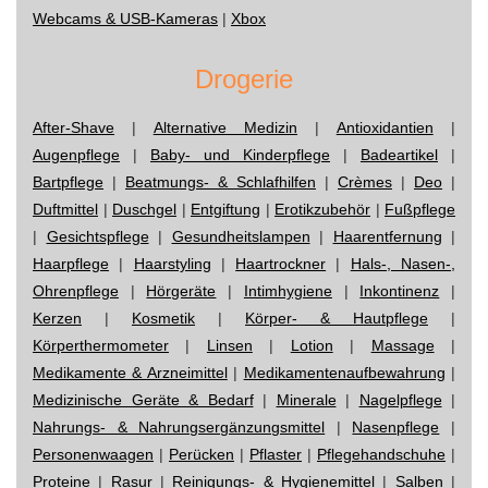
Webcams & USB-Kameras
|
Xbox
Drogerie
After-Shave
|
Alternative Medizin
|
Antioxidantien
|
Augenpflege
|
Baby- und Kinderpflege
|
Badeartikel
|
Bartpflege
|
Beatmungs- & Schlafhilfen
|
Crèmes
|
Deo
|
Duftmittel
|
Duschgel
|
Entgiftung
|
Erotikzubehör
|
Fußpflege
|
Gesichtspflege
|
Gesundheitslampen
|
Haarentfernung
|
Haarpflege
|
Haarstyling
|
Haartrockner
|
Hals-, Nasen-,
Ohrenpflege
|
Hörgeräte
|
Intimhygiene
|
Inkontinenz
|
Kerzen
|
Kosmetik
|
Körper- & Hautpflege
|
Körperthermometer
|
Linsen
|
Lotion
|
Massage
|
Medikamente & Arzneimittel
|
Medikamentenaufbewahrung
|
Medizinische Geräte & Bedarf
|
Minerale
|
Nagelpflege
|
Nahrungs- & Nahrungsergänzungsmittel
|
Nasenpflege
|
Personenwaagen
|
Perücken
|
Pflaster
|
Pflegehandschuhe
|
Proteine
|
Rasur
|
Reinigungs- & Hygienemittel
|
Salben
|