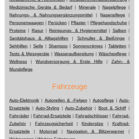
Medizinische Geräte & Bedarf
|
Minerale
|
Nagelpflege
|
Nahrungs- & Nahrungsergänzungsmittel
|
Nasenpflege
|
Personenwaagen
|
Perücken
|
Pflaster
|
Pflegehandschuhe
|
Proteine
|
Rasur
|
Reinigungs- & Hygienemittel
|
Salben
|
Sanitätshaus & Alltagshilfen
|
Schnuller & Beißringe
|
Sehhilfen
|
Seife
|
Shampoo
|
Sonnencrèmes
|
Tabletten
|
Tests & Messgeräte
|
Wasseraufbereitung
|
Wäschepflege
|
Wellness
|
Wundversorgung & Erste Hilfe
|
Zahn- &
Mundpflege
Fahrzeuge
Auto-Elektronik
|
Autoreifen & -Felgen
|
Autopflege
|
Auto-
Ersatzteile
|
Auto-Styling
|
Auto-Zubehör
|
Boot & Schiff
|
Fahrräder
|
Fahrrad-Ersatzteile
|
Fahradschlösser
|
Fahrrad-
Zubehör
|
Fahrzeugsicherheit
|
Kindersitze
|
Kraftrad-
Ersatzteile
|
Motorrad
|
Navigation & Blitzerwarner
|
Wohnwagen
|
Weitere Fahrzeuge