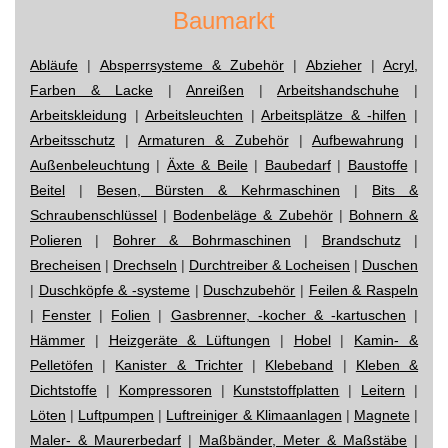
Baumarkt
Abläufe
|
Absperrsysteme & Zubehör
|
Abzieher
|
Acryl,
Farben & Lacke
|
Anreißen
|
Arbeitshandschuhe
|
Arbeitskleidung
|
Arbeitsleuchten
|
Arbeitsplätze & -hilfen
|
Arbeitsschutz
|
Armaturen & Zubehör
|
Aufbewahrung
|
Außenbeleuchtung
|
Äxte & Beile
|
Baubedarf
|
Baustoffe
|
Beitel
|
Besen, Bürsten & Kehrmaschinen
|
Bits &
Schraubenschlüssel
|
Bodenbeläge & Zubehör
|
Bohnern &
Polieren
|
Bohrer & Bohrmaschinen
|
Brandschutz
|
Brecheisen
|
Drechseln
|
Durchtreiber & Locheisen
|
Duschen
|
Duschköpfe & -systeme
|
Duschzubehör
|
Feilen & Raspeln
|
Fenster
|
Folien
|
Gasbrenner, -kocher & -kartuschen
|
Hämmer
|
Heizgeräte & Lüftungen
|
Hobel
|
Kamin- &
Pelletöfen
|
Kanister & Trichter
|
Klebeband
|
Kleben &
Dichtstoffe
|
Kompressoren
|
Kunststoffplatten
|
Leitern
|
Löten
|
Luftpumpen
|
Luftreiniger & Klimaanlagen
|
Magnete
|
Maler- & Maurerbedarf
|
Maßbänder, Meter & Maßstäbe
|