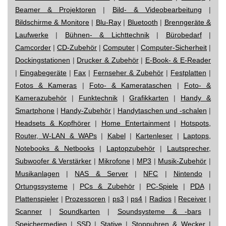
Beamer & Projektoren
|
Bild- & Videobearbeitung
|
Bildschirme & Monitore
|
Blu-Ray
|
Bluetooth
|
Brenngeräte &
Laufwerke
|
Bühnen- & Lichttechnik
|
Bürobedarf
|
Camcorder
|
CD-Zubehör
|
Computer
|
Computer-Sicherheit
|
Dockingstationen
|
Drucker & Zubehör
|
E-Book- & E-Reader
|
Eingabegeräte
|
Fax
|
Fernseher & Zubehör
|
Festplatten
|
Fotos & Kameras
|
Foto- & Kamerataschen
|
Foto- &
Kamerazubehör
|
Funktechnik
|
Grafikkarten
|
Handy &
Smartphone
|
Handy-Zubehör
|
Handytaschen und -schalen
|
Headsets & Kopfhörer
|
Home Entertainment
|
Hotspots,
Router, W-LAN & WAPs
|
Kabel
|
Kartenleser
|
Laptops,
Notebooks & Netbooks
|
Laptopzubehör
|
Lautsprecher,
Subwoofer & Verstärker
|
Mikrofone
|
MP3
|
Musik-Zubehör
|
Musikanlagen
|
NAS & Server
|
NFC
|
Nintendo
|
Ortungssysteme
|
PCs & Zubehör
|
PC-Spiele
|
PDA
|
Plattenspieler
|
Prozessoren
|
ps3
|
ps4
|
Radios
|
Receiver
|
Scanner
|
Soundkarten
|
Soundsysteme & -bars
|
Speichermedien
|
SSD
|
Stative
|
Stoppuhren & Wecker
|