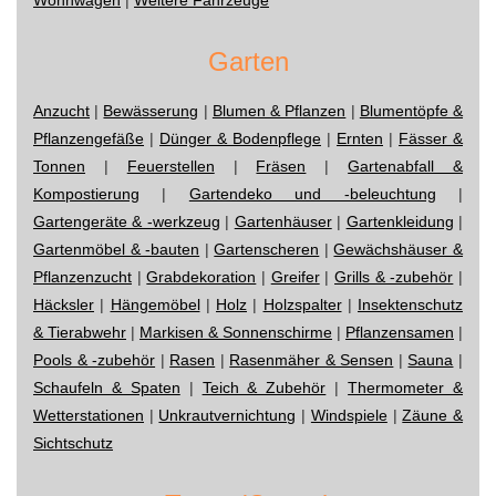
Garten
Anzucht
|
Bewässerung
|
Blumen & Pflanzen
|
Blumentöpfe &
Pflanzengefäße
|
Dünger & Bodenpflege
|
Ernten
|
Fässer &
Tonnen
|
Feuerstellen
|
Fräsen
|
Gartenabfall &
Kompostierung
|
Gartendeko und -beleuchtung
|
Gartengeräte & -werkzeug
|
Gartenhäuser
|
Gartenkleidung
|
Gartenmöbel & -bauten
|
Gartenscheren
|
Gewächshäuser &
Pflanzenzucht
|
Grabdekoration
|
Greifer
|
Grills & -zubehör
|
Häcksler
|
Hängemöbel
|
Holz
|
Holzspalter
|
Insektenschutz
& Tierabwehr
|
Markisen & Sonnenschirme
|
Pflanzensamen
|
Pools & -zubehör
|
Rasen
|
Rasenmäher & Sensen
|
Sauna
|
Schaufeln & Spaten
|
Teich & Zubehör
|
Thermometer &
Wetterstationen
|
Unkrautvernichtung
|
Windspiele
|
Zäune &
Sichtschutz