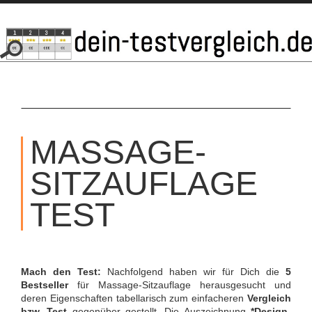
SKIP
TO
MASSAGE-
CONTENT
SITZAUFLAGE
TEST
Mach den Test:
Nachfolgend haben wir für Dich die
5
Bestseller
für Massage-Sitzauflage herausgesucht und
deren Eigenschaften tabellarisch zum einfacheren
Vergleich
bzw. Test
gegenüber gestellt. Die Auszeichnung
*Design-