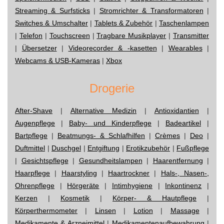
Streaming & Surfsticks
|
Stromrichter & Transformatoren
|
Switches & Umschalter
|
Tablets & Zubehör
|
Taschenlampen
|
Telefon
|
Touchscreen
|
Tragbare Musikplayer
|
Transmitter
|
Übersetzer
|
Videorecorder & -kasetten
|
Wearables
|
Webcams & USB-Kameras
|
Xbox
Drogerie
After-Shave
|
Alternative Medizin
|
Antioxidantien
|
Augenpflege
|
Baby- und Kinderpflege
|
Badeartikel
|
Bartpflege
|
Beatmungs- & Schlafhilfen
|
Crèmes
|
Deo
|
Duftmittel
|
Duschgel
|
Entgiftung
|
Erotikzubehör
|
Fußpflege
|
Gesichtspflege
|
Gesundheitslampen
|
Haarentfernung
|
Haarpflege
|
Haarstyling
|
Haartrockner
|
Hals-, Nasen-,
Ohrenpflege
|
Hörgeräte
|
Intimhygiene
|
Inkontinenz
|
Kerzen
|
Kosmetik
|
Körper- & Hautpflege
|
Körperthermometer
|
Linsen
|
Lotion
|
Massage
|
Medikamente & Arzneimittel
|
Medikamentenaufbewahrung
|