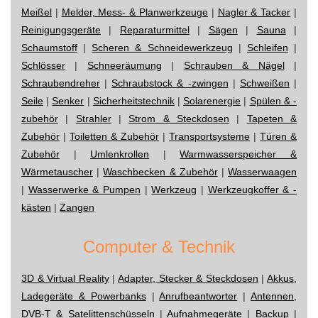
Meißel
|
Melder, Mess- & Planwerkzeuge
|
Nagler & Tacker
|
Reinigungsgeräte
|
Reparaturmittel
|
Sägen
|
Sauna
|
Schaumstoff
|
Scheren & Schneidewerkzeug
|
Schleifen
|
Schlösser
|
Schneeräumung
|
Schrauben & Nägel
|
Schraubendreher
|
Schraubstock & -zwingen
|
Schweißen
|
Seile
|
Senker
|
Sicherheitstechnik
|
Solarenergie
|
Spülen & -
zubehör
|
Strahler
|
Strom & Steckdosen
|
Tapeten &
Zubehör
|
Toiletten & Zubehör
|
Transportsysteme
|
Türen &
Zubehör
|
Umlenkrollen
|
Warmwasserspeicher &
Wärmetauscher
|
Waschbecken & Zubehör
|
Wasserwaagen
|
Wasserwerke & Pumpen
|
Werkzeug
|
Werkzeugkoffer & -
kästen
|
Zangen
Computer & Technik
3D & Virtual Reality
|
Adapter, Stecker & Steckdosen
|
Akkus,
Ladegeräte & Powerbanks
|
Anrufbeantworter
|
Antennen,
DVB-T & Satelittenschüsseln
|
Aufnahmegeräte
|
Backup
|