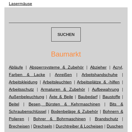
Lasermäuse
navigation
Suchen
nach:
Baumarkt
Abläufe
|
Absperrsysteme & Zubehör
|
Abzieher
|
Acryl,
Farben & Lacke
|
Anreißen
|
Arbeitshandschuhe
|
Arbeitskleidung
|
Arbeitsleuchten
|
Arbeitsplätze & -hilfen
|
Arbeitsschutz
|
Armaturen & Zubehör
|
Aufbewahrung
|
Außenbeleuchtung
|
Äxte & Beile
|
Baubedarf
|
Baustoffe
|
Beitel
|
Besen, Bürsten & Kehrmaschinen
|
Bits &
Schraubenschlüssel
|
Bodenbeläge & Zubehör
|
Bohnern &
Polieren
|
Bohrer & Bohrmaschinen
|
Brandschutz
|
Brecheisen
|
Drechseln
|
Durchtreiber & Locheisen
|
Duschen