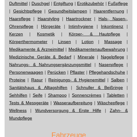
Duftmittel
|
Duschgel
|
Entgiftung
|
Erotikzubehör
|
Fußpflege
|
Gesichtspflege
|
Gesundheitslampen
|
Haarentfernung
|
Haarpflege
|
Haarstyling
|
Haartrockner
|
Hals-, Nasen-,
Ohrenpflege
|
Hörgeräte
|
Intimhygiene
|
Inkontinenz
|
Kerzen
|
Kosmetik
|
Körper- & Hautpflege
|
Körperthermometer
|
Linsen
|
Lotion
|
Massage
|
Medikamente & Arzneimittel
|
Medikamentenaufbewahrung
|
Medizinische Geräte & Bedarf
|
Minerale
|
Nagelpflege
|
Nahrungs- & Nahrungsergänzungsmittel
|
Nasenpflege
|
Personenwaagen
|
Perücken
|
Pflaster
|
Pflegehandschuhe
|
Proteine
|
Rasur
|
Reinigungs- & Hygienemittel
|
Salben
|
Sanitätshaus & Alltagshilfen
|
Schnuller & Beißringe
|
Sehhilfen
|
Seife
|
Shampoo
|
Sonnencrèmes
|
Tabletten
|
Tests & Messgeräte
|
Wasseraufbereitung
|
Wäschepflege
|
Wellness
|
Wundversorgung & Erste Hilfe
|
Zahn- &
Mundpflege
Fahrzeuge