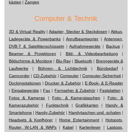
kästen
|
Zangen
Computer & Technik
3D & Virtual Reality
|
Adapter, Stecker & Steckdosen
|
Akkus,
Ladegeräte & Powerbanks
|
Anrufbeantworter
|
Antennen,
DVB-T & Satelittenschüsseln
|
Aufnahmegeräte
|
Backup
|
Beamer & Projektoren
|
Bild- & Videobearbeitung
|
Bildschirme & Monitore
|
Blu-Ray
|
Bluetooth
|
Brenngeräte &
Laufwerke
|
Bühnen- & Lichttechnik
|
Bürobedarf
|
Camcorder
|
CD-Zubehör
|
Computer
|
Computer-Sicherheit
|
Dockingstationen
|
Drucker & Zubehör
|
E-Book- & E-Reader
|
Eingabegeräte
|
Fax
|
Fernseher & Zubehör
|
Festplatten
|
Fotos & Kameras
|
Foto- & Kamerataschen
|
Foto- &
Kamerazubehör
|
Funktechnik
|
Grafikkarten
|
Handy &
Smartphone
|
Handy-Zubehör
|
Handytaschen und -schalen
|
Headsets & Kopfhörer
|
Home Entertainment
|
Hotspots,
Router, W-LAN & WAPs
|
Kabel
|
Kartenleser
|
Laptops,