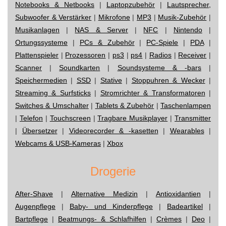
Notebooks & Netbooks
|
Laptopzubehör
|
Lautsprecher,
Subwoofer & Verstärker
|
Mikrofone
|
MP3
|
Musik-Zubehör
|
Musikanlagen
|
NAS & Server
|
NFC
|
Nintendo
|
Ortungssysteme
|
PCs & Zubehör
|
PC-Spiele
|
PDA
|
Plattenspieler
|
Prozessoren
|
ps3
|
ps4
|
Radios
|
Receiver
|
Scanner
|
Soundkarten
|
Soundsysteme & -bars
|
Speichermedien
|
SSD
|
Stative
|
Stoppuhren & Wecker
|
Streaming & Surfsticks
|
Stromrichter & Transformatoren
|
Switches & Umschalter
|
Tablets & Zubehör
|
Taschenlampen
|
Telefon
|
Touchscreen
|
Tragbare Musikplayer
|
Transmitter
|
Übersetzer
|
Videorecorder & -kasetten
|
Wearables
|
Webcams & USB-Kameras
|
Xbox
Drogerie
After-Shave
|
Alternative Medizin
|
Antioxidantien
|
Augenpflege
|
Baby- und Kinderpflege
|
Badeartikel
|
Bartpflege
|
Beatmungs- & Schlafhilfen
|
Crèmes
|
Deo
|