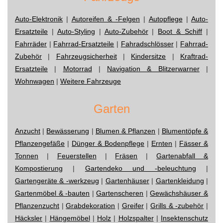
Auto-Elektronik
|
Autoreifen & -Felgen
|
Autopflege
|
Auto-
Ersatzteile
|
Auto-Styling
|
Auto-Zubehör
|
Boot & Schiff
|
Fahrräder
|
Fahrrad-Ersatzteile
|
Fahradschlösser
|
Fahrrad-
Zubehör
|
Fahrzeugsicherheit
|
Kindersitze
|
Kraftrad-
Ersatzteile
|
Motorrad
|
Navigation & Blitzerwarner
|
Wohnwagen
|
Weitere Fahrzeuge
Garten
Anzucht
|
Bewässerung
|
Blumen & Pflanzen
|
Blumentöpfe &
Pflanzengefäße
|
Dünger & Bodenpflege
|
Ernten
|
Fässer &
Tonnen
|
Feuerstellen
|
Fräsen
|
Gartenabfall &
Kompostierung
|
Gartendeko und -beleuchtung
|
Gartengeräte & -werkzeug
|
Gartenhäuser
|
Gartenkleidung
|
Gartenmöbel & -bauten
|
Gartenscheren
|
Gewächshäuser &
Pflanzenzucht
|
Grabdekoration
|
Greifer
|
Grills & -zubehör
|
Häcksler
|
Hängemöbel
|
Holz
|
Holzspalter
|
Insektenschutz