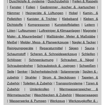
|
Duschköpfe & -systeme
|
Duschzubehör
|
Feilen & Raspeln
|
Fenster
|
Folien
|
Gasbrenner, -kocher & -kartuschen
|
Hämmer
|
Heizgeräte & Lüftungen
|
Hobel
|
Kamin- &
Pelletöfen
|
Kanister & Trichter
|
Klebeband
|
Kleben &
Dichtstoffe
|
Kompressoren
|
Kunststoffplatten
|
Leitern
|
Löten
|
Luftpumpen
|
Luftreiniger & Klimaanlagen
|
Magnete
|
Maler- & Maurerbedarf
|
Maßbänder, Meter & Maßstäbe
|
Meißel
|
Melder, Mess- & Planwerkzeuge
|
Nagler & Tacker
|
Reinigungsgeräte
|
Reparaturmittel
|
Sägen
|
Sauna
|
Schaumstoff
|
Scheren & Schneidewerkzeug
|
Schleifen
|
Schlösser
|
Schneeräumung
|
Schrauben & Nägel
|
Schraubendreher
|
Schraubstock & -zwingen
|
Schweißen
|
Seile
|
Senker
|
Sicherheitstechnik
|
Solarenergie
|
Spülen & -
zubehör
|
Strahler
|
Strom & Steckdosen
|
Tapeten &
Zubehör
|
Toiletten & Zubehör
|
Transportsysteme
|
Türen &
Zubehör
|
Umlenkrollen
|
Warmwasserspeicher &
Wärmetauscher
|
Waschbecken & Zubehör
|
Wasserwaagen
|
Wasserwerke & Pumpen
|
Werkzeug
|
Werkzeugkoffer & -