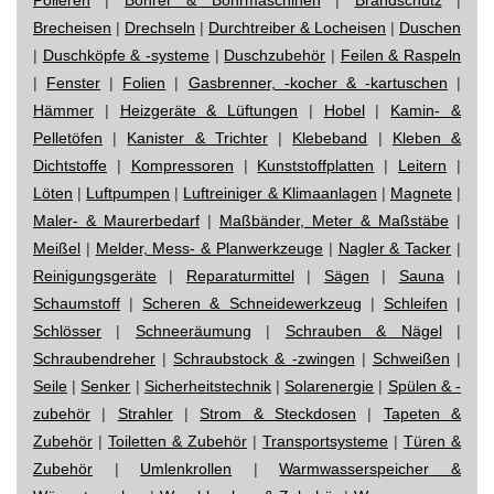
Brecheisen
|
Drechseln
|
Durchtreiber & Locheisen
|
Duschen
|
Duschköpfe & -systeme
|
Duschzubehör
|
Feilen & Raspeln
|
Fenster
|
Folien
|
Gasbrenner, -kocher & -kartuschen
|
Hämmer
|
Heizgeräte & Lüftungen
|
Hobel
|
Kamin- &
Pelletöfen
|
Kanister & Trichter
|
Klebeband
|
Kleben &
Dichtstoffe
|
Kompressoren
|
Kunststoffplatten
|
Leitern
|
Löten
|
Luftpumpen
|
Luftreiniger & Klimaanlagen
|
Magnete
|
Maler- & Maurerbedarf
|
Maßbänder, Meter & Maßstäbe
|
Meißel
|
Melder, Mess- & Planwerkzeuge
|
Nagler & Tacker
|
Reinigungsgeräte
|
Reparaturmittel
|
Sägen
|
Sauna
|
Schaumstoff
|
Scheren & Schneidewerkzeug
|
Schleifen
|
Schlösser
|
Schneeräumung
|
Schrauben & Nägel
|
Schraubendreher
|
Schraubstock & -zwingen
|
Schweißen
|
Seile
|
Senker
|
Sicherheitstechnik
|
Solarenergie
|
Spülen & -
zubehör
|
Strahler
|
Strom & Steckdosen
|
Tapeten &
Zubehör
|
Toiletten & Zubehör
|
Transportsysteme
|
Türen &
Zubehör
|
Umlenkrollen
|
Warmwasserspeicher &