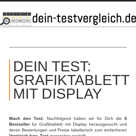
SKIP
TO
DEIN TEST:
CONTENT
GRAFIKTABLETT
MIT DISPLAY
Mach den Test:
Nachfolgend haben wir für Dich die
5
Bestseller
für Grafiktablett mit Display herausgesucht und
deren Bewertungen und Preise tabellarisch zum einfacheren
Vergleich bzw. Test
gegenüber gestellt.