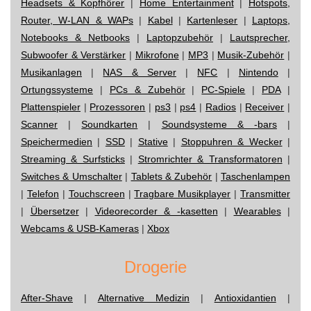
Headsets & Kopfhörer
|
Home Entertainment
|
Hotspots,
Router, W-LAN & WAPs
|
Kabel
|
Kartenleser
|
Laptops,
Notebooks & Netbooks
|
Laptopzubehör
|
Lautsprecher,
Subwoofer & Verstärker
|
Mikrofone
|
MP3
|
Musik-Zubehör
|
Musikanlagen
|
NAS & Server
|
NFC
|
Nintendo
|
Ortungssysteme
|
PCs & Zubehör
|
PC-Spiele
|
PDA
|
Plattenspieler
|
Prozessoren
|
ps3
|
ps4
|
Radios
|
Receiver
|
Scanner
|
Soundkarten
|
Soundsysteme & -bars
|
Speichermedien
|
SSD
|
Stative
|
Stoppuhren & Wecker
|
Streaming & Surfsticks
|
Stromrichter & Transformatoren
|
Switches & Umschalter
|
Tablets & Zubehör
|
Taschenlampen
|
Telefon
|
Touchscreen
|
Tragbare Musikplayer
|
Transmitter
|
Übersetzer
|
Videorecorder & -kasetten
|
Wearables
|
Webcams & USB-Kameras
|
Xbox
Drogerie
After-Shave
|
Alternative Medizin
|
Antioxidantien
|