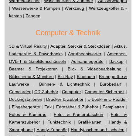
Wärmetauscher
|
Waschbecken & Zubehör
|
Wasserwaagen
|
Wasserwerke & Pumpen
|
Werkzeug
|
Werkzeugkoffer & -
kästen
|
Zangen
Computer & Technik
3D & Virtual Reality
|
Adapter, Stecker & Steckdosen
|
Akkus,
Ladegeräte & Powerbanks
|
Anrufbeantworter
|
Antennen,
DVB-T & Satelittenschüsseln
|
Aufnahmegeräte
|
Backup
|
Beamer & Projektoren
|
Bild- & Videobearbeitung
|
Bildschirme & Monitore
|
Blu-Ray
|
Bluetooth
|
Brenngeräte &
Laufwerke
|
Bühnen- & Lichttechnik
|
Bürobedarf
|
Camcorder
|
CD-Zubehör
|
Computer
|
Computer-Sicherheit
|
Dockingstationen
|
Drucker & Zubehör
|
E-Book- & E-Reader
|
Eingabegeräte
|
Fax
|
Fernseher & Zubehör
|
Festplatten
|
Fotos & Kameras
|
Foto- & Kamerataschen
|
Foto- &
Kamerazubehör
|
Funktechnik
|
Grafikkarten
|
Handy &
Smartphone
|
Handy-Zubehör
|
Handytaschen und -schalen
|