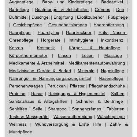
Augenpflege
|
Baby- und Kinderpflege
|
Badeartikel
|
Bartpflege
|
Beatmungs- & Schlafhilfen
|
Crèmes
|
Deo
|
Duftmittel
|
Duschgel
|
Entgiftung
|
Erotikzubehör
|
Fußpflege
|
Gesichtspflege
|
Gesundheitslampen
|
Haarentfernung
|
Haarpflege
|
Haarstyling
|
Haartrockner
|
Hals-, Nasen-,
Ohrenpflege
|
Hörgeräte
|
Intimhygiene
|
Inkontinenz
|
Kerzen
|
Kosmetik
|
Körper- & Hautpflege
|
Körperthermometer
|
Linsen
|
Lotion
|
Massage
|
Medikamente & Arzneimittel
|
Medikamentenaufbewahrung
|
Medizinische Geräte & Bedarf
|
Minerale
|
Nagelpflege
|
Nahrungs- & Nahrungsergänzungsmittel
|
Nasenpflege
|
Personenwaagen
|
Perücken
|
Pflaster
|
Pflegehandschuhe
|
Proteine
|
Rasur
|
Reinigungs- & Hygienemittel
|
Salben
|
Sanitätshaus & Alltagshilfen
|
Schnuller & Beißringe
|
Sehhilfen
|
Seife
|
Shampoo
|
Sonnencrèmes
|
Tabletten
|
Tests & Messgeräte
|
Wasseraufbereitung
|
Wäschepflege
|
Wellness
|
Wundversorgung & Erste Hilfe
|
Zahn- &
Mundpflege