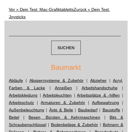
Vor »
Dein Test: Mac-Grafiktabletts
Zurück «
Dein Test:
Post
Joysticks
Suchen
navigation
nach:
Baumarkt
Abläufe
|
Absperrsysteme & Zubehör
|
Abzieher
|
Acryl,
Farben & Lacke
|
Anreißen
|
Arbeitshandschuhe
|
Arbeitskleidung
|
Arbeitsleuchten
|
Arbeitsplätze & -hilfen
|
Arbeitsschutz
|
Armaturen & Zubehör
|
Aufbewahrung
|
Außenbeleuchtung
|
Äxte & Beile
|
Baubedarf
|
Baustoffe
|
Beitel
|
Besen, Bürsten & Kehrmaschinen
|
Bits &
Schraubenschlüssel
|
Bodenbeläge & Zubehör
|
Bohnern &
Polieren
|
Bohrer & Bohrmaschinen
|
Brandschutz
|