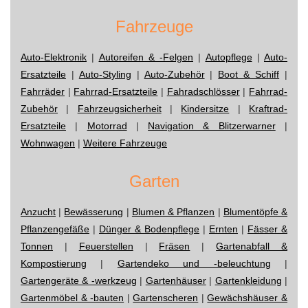
Fahrzeuge
Auto-Elektronik
|
Autoreifen & -Felgen
|
Autopflege
|
Auto-
Ersatzteile
|
Auto-Styling
|
Auto-Zubehör
|
Boot & Schiff
|
Fahrräder
|
Fahrrad-Ersatzteile
|
Fahradschlösser
|
Fahrrad-
Zubehör
|
Fahrzeugsicherheit
|
Kindersitze
|
Kraftrad-
Ersatzteile
|
Motorrad
|
Navigation & Blitzerwarner
|
Wohnwagen
|
Weitere Fahrzeuge
Garten
Anzucht
|
Bewässerung
|
Blumen & Pflanzen
|
Blumentöpfe &
Pflanzengefäße
|
Dünger & Bodenpflege
|
Ernten
|
Fässer &
Tonnen
|
Feuerstellen
|
Fräsen
|
Gartenabfall &
Kompostierung
|
Gartendeko und -beleuchtung
|
Gartengeräte & -werkzeug
|
Gartenhäuser
|
Gartenkleidung
|
Gartenmöbel & -bauten
|
Gartenscheren
|
Gewächshäuser &