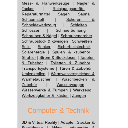
Mess- & Planwerkzeuge
|
Nagler &
Tacker
|
Reinigungsgeräte
|
Reparaturmittel
|
Sägen
|
Sauna
|
Schaumstoff
|
Scheren &
Schneidewerkzeug
|
Schleifen
|
Schlösser
|
Schneeräumung
|
Schrauben & Nägel
|
Schraubendreher
|
Schraubstock & -zwingen
|
Schweißen
|
Seile
|
Senker
|
Sicherheitstechnik
|
Solarenergie
|
Spülen & -zubehör
|
Strahler
|
Strom & Steckdosen
|
Tapeten
& Zubehör
|
Toiletten & Zubehör
|
Transportsysteme
|
Türen & Zubehör
|
Umlenkrollen
|
Warmwasserspeicher &
Wärmetauscher
|
Waschbecken &
Zubehör
|
Wasserwaagen
|
Wasserwerke & Pumpen
|
Werkzeug
|
Werkzeugkoffer & -kästen
|
Zangen
Computer & Technik
3D & Virtual Reality
|
Adapter, Stecker &
Steckdosen
|
Akkus, Ladegeräte &