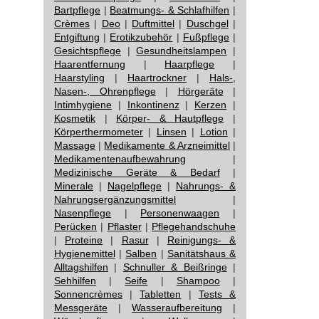
Bartpflege
|
Beatmungs- & Schlafhilfen
|
Crèmes
|
Deo
|
Duftmittel
|
Duschgel
|
Entgiftung
|
Erotikzubehör
|
Fußpflege
|
Gesichtspflege
|
Gesundheitslampen
|
Haarentfernung
|
Haarpflege
|
Haarstyling
|
Haartrockner
|
Hals-,
Nasen-, Ohrenpflege
|
Hörgeräte
|
Intimhygiene
|
Inkontinenz
|
Kerzen
|
Kosmetik
|
Körper- & Hautpflege
|
Körperthermometer
|
Linsen
|
Lotion
|
Massage
|
Medikamente & Arzneimittel
|
Medikamentenaufbewahrung
|
Medizinische Geräte & Bedarf
|
Minerale
|
Nagelpflege
|
Nahrungs- &
Nahrungsergänzungsmittel
|
Nasenpflege
|
Personenwaagen
|
Perücken
|
Pflaster
|
Pflegehandschuhe
|
Proteine
|
Rasur
|
Reinigungs- &
Hygienemittel
|
Salben
|
Sanitätshaus &
Alltagshilfen
|
Schnuller & Beißringe
|
Sehhilfen
|
Seife
|
Shampoo
|
Sonnencrèmes
|
Tabletten
|
Tests &
Messgeräte
|
Wasseraufbereitung
|