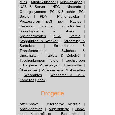
MP3
|
Musik-Zubehör
|
Musikanlagen
|
NAS & Server
|
NFC
|
Nintendo
|
Ortungssysteme
|
PCs & Zubehör
|
PC-
Spiele
|
PDA
|
Plattenspieler
|
Prozessoren
|
ps3
|
ps4
|
Radios
|
Receiver
|
Scanner
|
Soundkarten
|
Soundsysteme & -bars
|
Speichermedien
|
SSD
|
Stative
|
Stoppuhren & Wecker
|
Streaming &
Surfsticks
|
Stromrichter &
Transformatoren
|
Switches &
Umschalter
|
Tablets & Zubehör
|
Taschenlampen
|
Telefon
|
Touchscreen
|
Tragbare Musikplayer
|
Transmitter
|
Übersetzer
|
Videorecorder & -kasetten
|
Wearables
|
Webcams & USB-
Kameras
|
Xbox
Drogerie
After-Shave
|
Alternative Medizin
|
Antioxidantien
|
Augenpflege
|
Baby-
und Kinderpflege
|
Badeartikel
|