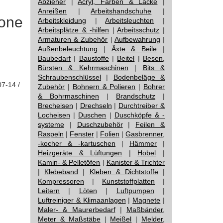
Abzieher
|
Acryl, Farben & Lacke
|
Anreißen
|
Arbeitshandschuhe
|
hone
Arbeitskleidung
|
Arbeitsleuchten
|
Arbeitsplätze & -hilfen
|
Arbeitsschutz
|
Armaturen & Zubehör
|
Aufbewahrung
|
Außenbeleuchtung
|
Äxte & Beile
|
Baubedarf
|
Baustoffe
|
Beitel
|
Besen,
Bürsten & Kehrmaschinen
|
Bits &
Schraubenschlüssel
|
Bodenbeläge &
07-14 /
Zubehör
|
Bohnern & Polieren
|
Bohrer
& Bohrmaschinen
|
Brandschutz
|
Brecheisen
|
Drechseln
|
Durchtreiber &
Locheisen
|
Duschen
|
Duschköpfe & -
systeme
|
Duschzubehör
|
Feilen &
Raspeln
|
Fenster
|
Folien
|
Gasbrenner,
-kocher & -kartuschen
|
Hämmer
|
Heizgeräte & Lüftungen
|
Hobel
|
Kamin- & Pelletöfen
|
Kanister & Trichter
|
Klebeband
|
Kleben & Dichtstoffe
|
Kompressoren
|
Kunststoffplatten
|
Leitern
|
Löten
|
Luftpumpen
|
Luftreiniger & Klimaanlagen
|
Magnete
|
Maler- & Maurerbedarf
|
Maßbänder,
Meter & Maßstäbe
|
Meißel
|
Melder,