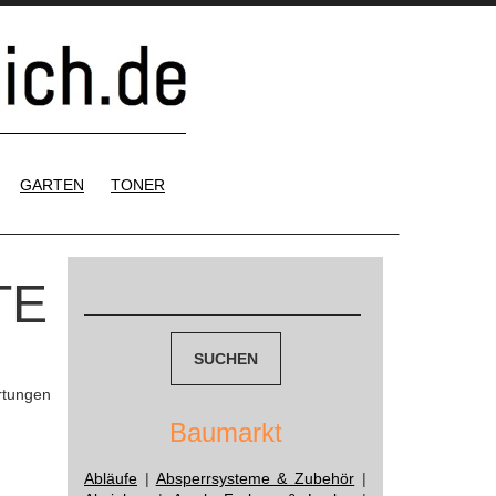
GARTEN
TONER
Suchen
TE
nach:
rtungen
Baumarkt
Abläufe
|
Absperrsysteme & Zubehör
|