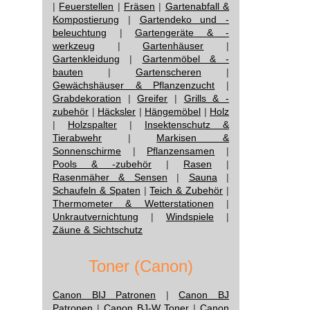
|
Feuerstellen
|
Fräsen
|
Gartenabfall &
Kompostierung
|
Gartendeko und -
beleuchtung
|
Gartengeräte & -
werkzeug
|
Gartenhäuser
|
Gartenkleidung
|
Gartenmöbel & -
bauten
|
Gartenscheren
|
Gewächshäuser & Pflanzenzucht
|
Grabdekoration
|
Greifer
|
Grills & -
zubehör
|
Häcksler
|
Hängemöbel
|
Holz
|
Holzspalter
|
Insektenschutz &
Tierabwehr
|
Markisen &
Sonnenschirme
|
Pflanzensamen
|
Pools & -zubehör
|
Rasen
|
Rasenmäher & Sensen
|
Sauna
|
Schaufeln & Spaten
|
Teich & Zubehör
|
Thermometer & Wetterstationen
|
Unkrautvernichtung
|
Windspiele
|
Zäune & Sichtschutz
Toner (Canon)
Canon BIJ Patronen
|
Canon BJ
Patronen
|
Canon BJ-W Toner
|
Canon