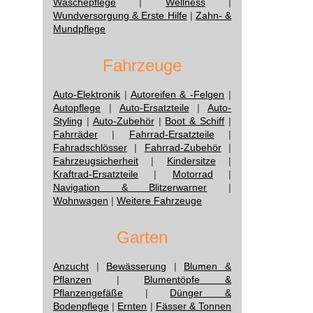
Wäschepflege
|
Wellness
|
Wundversorgung & Erste Hilfe
|
Zahn- &
Mundpflege
Fahrzeuge
Auto-Elektronik
|
Autoreifen & -Felgen
|
Autopflege
|
Auto-Ersatzteile
|
Auto-
Styling
|
Auto-Zubehör
|
Boot & Schiff
|
Fahrräder
|
Fahrrad-Ersatzteile
|
Fahradschlösser
|
Fahrrad-Zubehör
|
Fahrzeugsicherheit
|
Kindersitze
|
Kraftrad-Ersatzteile
|
Motorrad
|
Navigation & Blitzerwarner
|
Wohnwagen
|
Weitere Fahrzeuge
Garten
Anzucht
|
Bewässerung
|
Blumen &
Pflanzen
|
Blumentöpfe &
Pflanzengefäße
|
Dünger &
Bodenpflege
|
Ernten
|
Fässer & Tonnen