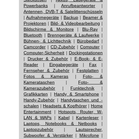
Powerbanks
|
Anrufbeantworter
|
Antennen, DVB-T & Satelittenschüsseln
|
Aufnahmegeräte
|
Backup
|
Beamer &
Projektoren
|
Bild- & Videobearbeitung
|
Bildschirme & Monitore
|
Blu-Ray
|
Bluetooth
|
Brenngeräte & Laufwerke
|
Bühnen- & Lichttechnik
|
Bürobedarf
|
Camcorder
|
CD-Zubehör
|
Computer
|
Computer-Sicherheit
|
Dockingstationen
|
Drucker & Zubehör
|
E-Book- & E-
Reader
|
Eingabegeräte
|
Fax
|
Fernseher & Zubehör
|
Festplatten
|
Fotos & Kameras
|
Foto- &
Kamerataschen
|
Foto- &
Kamerazubehör
|
Funktechnik
|
Grafikkarten
|
Handy & Smartphone
|
Handy-Zubehör
|
Handytaschen und -
schalen
|
Headsets & Kopfhörer
|
Home
Entertainment
|
Hotspots, Router, W-
LAN & WAPs
|
Kabel
|
Kartenleser
|
Laptops, Notebooks & Netbooks
|
Laptopzubehör
|
Lautsprecher,
Subwoofer & Verstärker
|
Mikrofone
|