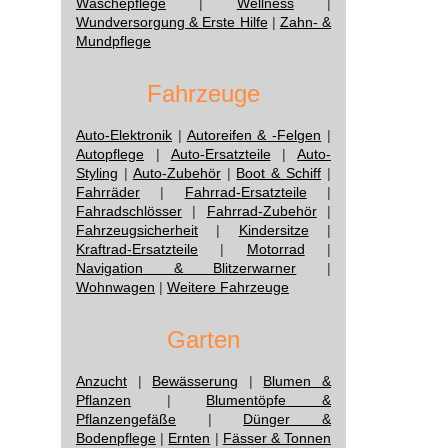
Wäschepflege
|
Wellness
|
Wundversorgung & Erste Hilfe
|
Zahn- &
Mundpflege
Fahrzeuge
Auto-Elektronik
|
Autoreifen & -Felgen
|
Autopflege
|
Auto-Ersatzteile
|
Auto-
Styling
|
Auto-Zubehör
|
Boot & Schiff
|
Fahrräder
|
Fahrrad-Ersatzteile
|
Fahradschlösser
|
Fahrrad-Zubehör
|
Fahrzeugsicherheit
|
Kindersitze
|
Kraftrad-Ersatzteile
|
Motorrad
|
Navigation & Blitzerwarner
|
Wohnwagen
|
Weitere Fahrzeuge
Garten
Anzucht
|
Bewässerung
|
Blumen &
Pflanzen
|
Blumentöpfe &
Pflanzengefäße
|
Dünger &
Bodenpflege
|
Ernten
|
Fässer & Tonnen