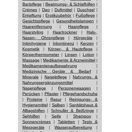
Bartpflege
|
Beatmungs- & Schlafhilfen
|
Crèmes
|
Deo
|
Duftmittel
|
Duschgel
|
Entgiftung
|
Erotikzubehör
|
Fußpflege
|
Gesichtspflege
|
Gesundheitslampen
|
Haarentfernung
|
Haarpflege
|
Haarstyling
|
Haartrockner
|
Hals-,
Nasen-, Ohrenpflege
|
Hörgeräte
|
Intimhygiene
|
Inkontinenz
|
Kerzen
|
Kosmetik
|
Körper- & Hautpflege
|
Körperthermometer
|
Linsen
|
Lotion
|
Massage
|
Medikamente & Arzneimittel
|
Medikamentenaufbewahrung
|
Medizinische Geräte & Bedarf
|
Minerale
|
Nagelpflege
|
Nahrungs- &
Nahrungsergänzungsmittel
|
Nasenpflege
|
Personenwaagen
|
Perücken
|
Pflaster
|
Pflegehandschuhe
|
Proteine
|
Rasur
|
Reinigungs- &
Hygienemittel
|
Salben
|
Sanitätshaus &
Alltagshilfen
|
Schnuller & Beißringe
|
Sehhilfen
|
Seife
|
Shampoo
|
Sonnencrèmes
|
Tabletten
|
Tests &
Messgeräte
|
Wasseraufbereitung
|