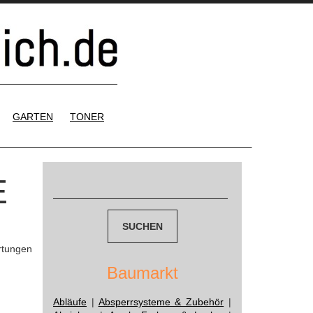
GARTEN
TONER
Suchen
E
nach:
rtungen
Baumarkt
Abläufe
|
Absperrsysteme & Zubehör
|