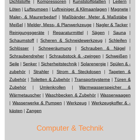
Dichtstoffe
|
Kompressoren
|
Kunststoffplatten
|
Leitern
|
Löten
|
Luftpumpen
|
Luftreiniger & Klimaanlagen
|
Magnete
|
Maler- & Maurerbedarf
|
Maßbänder, Meter & Maßstäbe
|
Meißel
|
Melder, Mess- & Planwerkzeuge
|
Nagler & Tacker
|
Reinigungsgeräte
|
Reparaturmittel
|
Sägen
|
Sauna
|
Schaumstoff
|
Scheren & Schneidewerkzeug
|
Schleifen
|
Schlösser
|
Schneeräumung
|
Schrauben & Nägel
|
Schraubendreher
|
Schraubstock & -zwingen
|
Schweißen
|
Seile
|
Senker
|
Sicherheitstechnik
|
Solarenergie
|
Spülen & -
zubehör
|
Strahler
|
Strom & Steckdosen
|
Tapeten &
Zubehör
|
Toiletten & Zubehör
|
Transportsysteme
|
Türen &
Zubehör
|
Umlenkrollen
|
Warmwasserspeicher &
Wärmetauscher
|
Waschbecken & Zubehör
|
Wasserwaagen
|
Wasserwerke & Pumpen
|
Werkzeug
|
Werkzeugkoffer & -
kästen
|
Zangen
Computer & Technik