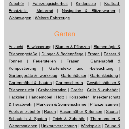
Zubehör
|
Fahrzeugsicherheit
|
Kindersitze
|
Kraftrad-
Ersatzteile
|
Motorrad
|
Navigation & Blitzerwarner
|
Wohnwagen
|
Weitere Fahrzeuge
Garten
Anzucht
|
Bewässerung
|
Blumen & Pflanzen
|
Blumentöpfe &
Pflanzengefäße
|
Dünger & Bodenpflege
|
Ernten
|
Fässer &
Tonnen
|
Feuerstellen
|
Fräsen
|
Gartenabfall &
Kompostierung
|
Gartendeko und -beleuchtung
|
Gartengeräte & -werkzeug
|
Gartenhäuser
|
Gartenkleidung
|
Gartenmöbel & -bauten
|
Gartenscheren
|
Gewächshäuser &
Pflanzenzucht
|
Grabdekoration
|
Greifer
|
Grills & -zubehör
|
Häcksler
|
Hängemöbel
|
Holz
|
Holzspalter
|
Insektenschutz
& Tierabwehr
|
Markisen & Sonnenschirme
|
Pflanzensamen
|
Pools & -zubehör
|
Rasen
|
Rasenmäher & Sensen
|
Sauna
|
Schaufeln & Spaten
|
Teich & Zubehör
|
Thermometer &
Wetterstationen
|
Unkrautvernichtung
|
Windspiele
|
Zäune &