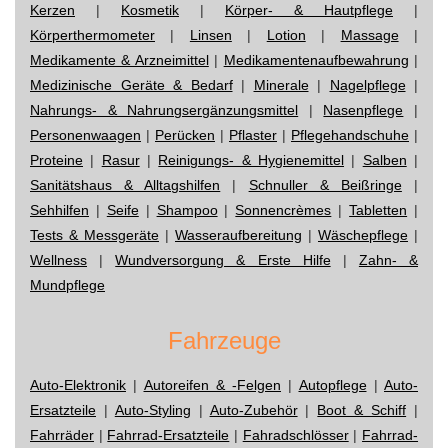
Kerzen
|
Kosmetik
|
Körper- & Hautpflege
|
Körperthermometer
|
Linsen
|
Lotion
|
Massage
|
Medikamente & Arzneimittel
|
Medikamentenaufbewahrung
|
Medizinische Geräte & Bedarf
|
Minerale
|
Nagelpflege
|
Nahrungs- & Nahrungsergänzungsmittel
|
Nasenpflege
|
Personenwaagen
|
Perücken
|
Pflaster
|
Pflegehandschuhe
|
Proteine
|
Rasur
|
Reinigungs- & Hygienemittel
|
Salben
|
Sanitätshaus & Alltagshilfen
|
Schnuller & Beißringe
|
Sehhilfen
|
Seife
|
Shampoo
|
Sonnencrèmes
|
Tabletten
|
Tests & Messgeräte
|
Wasseraufbereitung
|
Wäschepflege
|
Wellness
|
Wundversorgung & Erste Hilfe
|
Zahn- &
Mundpflege
Fahrzeuge
Auto-Elektronik
|
Autoreifen & -Felgen
|
Autopflege
|
Auto-
Ersatzteile
|
Auto-Styling
|
Auto-Zubehör
|
Boot & Schiff
|
Fahrräder
|
Fahrrad-Ersatzteile
|
Fahradschlösser
|
Fahrrad-