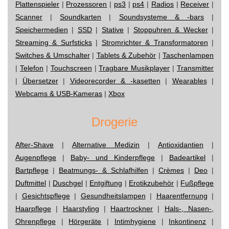
Plattenspieler
|
Prozessoren
|
ps3
|
ps4
|
Radios
|
Receiver
|
Scanner
|
Soundkarten
|
Soundsysteme & -bars
|
Speichermedien
|
SSD
|
Stative
|
Stoppuhren & Wecker
|
Streaming & Surfsticks
|
Stromrichter & Transformatoren
|
Switches & Umschalter
|
Tablets & Zubehör
|
Taschenlampen
|
Telefon
|
Touchscreen
|
Tragbare Musikplayer
|
Transmitter
|
Übersetzer
|
Videorecorder & -kasetten
|
Wearables
|
Webcams & USB-Kameras
|
Xbox
Drogerie
After-Shave
|
Alternative Medizin
|
Antioxidantien
|
Augenpflege
|
Baby- und Kinderpflege
|
Badeartikel
|
Bartpflege
|
Beatmungs- & Schlafhilfen
|
Crèmes
|
Deo
|
Duftmittel
|
Duschgel
|
Entgiftung
|
Erotikzubehör
|
Fußpflege
|
Gesichtspflege
|
Gesundheitslampen
|
Haarentfernung
|
Haarpflege
|
Haarstyling
|
Haartrockner
|
Hals-, Nasen-,
Ohrenpflege
|
Hörgeräte
|
Intimhygiene
|
Inkontinenz
|