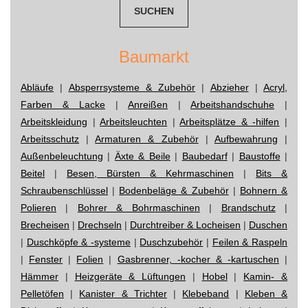
Baumarkt
Abläufe
|
Absperrsysteme & Zubehör
|
Abzieher
|
Acryl,
Farben & Lacke
|
Anreißen
|
Arbeitshandschuhe
|
Arbeitskleidung
|
Arbeitsleuchten
|
Arbeitsplätze & -hilfen
|
Arbeitsschutz
|
Armaturen & Zubehör
|
Aufbewahrung
|
Außenbeleuchtung
|
Äxte & Beile
|
Baubedarf
|
Baustoffe
|
Beitel
|
Besen, Bürsten & Kehrmaschinen
|
Bits &
Schraubenschlüssel
|
Bodenbeläge & Zubehör
|
Bohnern &
Polieren
|
Bohrer & Bohrmaschinen
|
Brandschutz
|
Brecheisen
|
Drechseln
|
Durchtreiber & Locheisen
|
Duschen
|
Duschköpfe & -systeme
|
Duschzubehör
|
Feilen & Raspeln
|
Fenster
|
Folien
|
Gasbrenner, -kocher & -kartuschen
|
Hämmer
|
Heizgeräte & Lüftungen
|
Hobel
|
Kamin- &
Pelletöfen
|
Kanister & Trichter
|
Klebeband
|
Kleben &