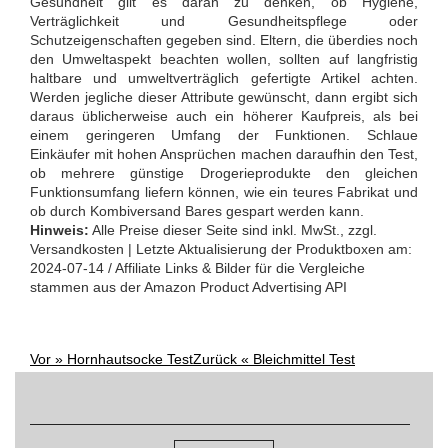
Gesundheit gilt es daran zu denken, ob Hygiene,
Verträglichkeit und Gesundheitspflege oder
Schutzeigenschaften gegeben sind. Eltern, die überdies noch
den Umweltaspekt beachten wollen, sollten auf langfristig
haltbare und umweltverträglich gefertigte Artikel achten.
Werden jegliche dieser Attribute gewünscht, dann ergibt sich
daraus üblicherweise auch ein höherer Kaufpreis, als bei
einem geringeren Umfang der Funktionen. Schlaue
Einkäufer mit hohen Ansprüchen machen daraufhin den Test,
ob mehrere günstige Drogerieprodukte den gleichen
Funktionsumfang liefern können, wie ein teures Fabrikat und
ob durch Kombiversand Bares gespart werden kann.
Hinweis:
Alle Preise dieser Seite sind inkl. MwSt., zzgl.
Versandkosten | Letzte Aktualisierung der Produktboxen am:
2024-07-14 / Affiliate Links & Bilder für die Vergleiche
stammen aus der Amazon Product Advertising API
Vor »
Hornhautsocke Test
Zurück «
Bleichmittel Test
Post
Suchen
nach:
navigation