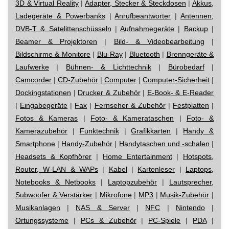
3D & Virtual Reality
|
Adapter, Stecker & Steckdosen
|
Akkus,
Ladegeräte & Powerbanks
|
Anrufbeantworter
|
Antennen,
DVB-T & Satelittenschüsseln
|
Aufnahmegeräte
|
Backup
|
Beamer & Projektoren
|
Bild- & Videobearbeitung
|
Bildschirme & Monitore
|
Blu-Ray
|
Bluetooth
|
Brenngeräte &
Laufwerke
|
Bühnen- & Lichttechnik
|
Bürobedarf
|
Camcorder
|
CD-Zubehör
|
Computer
|
Computer-Sicherheit
|
Dockingstationen
|
Drucker & Zubehör
|
E-Book- & E-Reader
|
Eingabegeräte
|
Fax
|
Fernseher & Zubehör
|
Festplatten
|
Fotos & Kameras
|
Foto- & Kamerataschen
|
Foto- &
Kamerazubehör
|
Funktechnik
|
Grafikkarten
|
Handy &
Smartphone
|
Handy-Zubehör
|
Handytaschen und -schalen
|
Headsets & Kopfhörer
|
Home Entertainment
|
Hotspots,
Router, W-LAN & WAPs
|
Kabel
|
Kartenleser
|
Laptops,
Notebooks & Netbooks
|
Laptopzubehör
|
Lautsprecher,
Subwoofer & Verstärker
|
Mikrofone
|
MP3
|
Musik-Zubehör
|
Musikanlagen
|
NAS & Server
|
NFC
|
Nintendo
|
Ortungssysteme
|
PCs & Zubehör
|
PC-Spiele
|
PDA
|