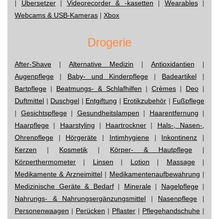
|
Übersetzer
|
Videorecorder & -kasetten
|
Wearables
|
Webcams & USB-Kameras
|
Xbox
Drogerie
After-Shave
|
Alternative Medizin
|
Antioxidantien
|
Augenpflege
|
Baby- und Kinderpflege
|
Badeartikel
|
Bartpflege
|
Beatmungs- & Schlafhilfen
|
Crèmes
|
Deo
|
Duftmittel
|
Duschgel
|
Entgiftung
|
Erotikzubehör
|
Fußpflege
|
Gesichtspflege
|
Gesundheitslampen
|
Haarentfernung
|
Haarpflege
|
Haarstyling
|
Haartrockner
|
Hals-, Nasen-,
Ohrenpflege
|
Hörgeräte
|
Intimhygiene
|
Inkontinenz
|
Kerzen
|
Kosmetik
|
Körper- & Hautpflege
|
Körperthermometer
|
Linsen
|
Lotion
|
Massage
|
Medikamente & Arzneimittel
|
Medikamentenaufbewahrung
|
Medizinische Geräte & Bedarf
|
Minerale
|
Nagelpflege
|
Nahrungs- & Nahrungsergänzungsmittel
|
Nasenpflege
|
Personenwaagen
|
Perücken
|
Pflaster
|
Pflegehandschuhe
|