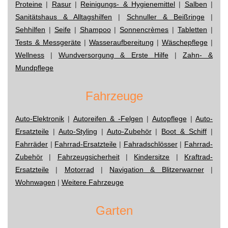
Proteine
|
Rasur
|
Reinigungs- & Hygienemittel
|
Salben
|
Sanitätshaus & Alltagshilfen
|
Schnuller & Beißringe
|
Sehhilfen
|
Seife
|
Shampoo
|
Sonnencrèmes
|
Tabletten
|
Tests & Messgeräte
|
Wasseraufbereitung
|
Wäschepflege
|
Wellness
|
Wundversorgung & Erste Hilfe
|
Zahn- &
Mundpflege
Fahrzeuge
Auto-Elektronik
|
Autoreifen & -Felgen
|
Autopflege
|
Auto-
Ersatzteile
|
Auto-Styling
|
Auto-Zubehör
|
Boot & Schiff
|
Fahrräder
|
Fahrrad-Ersatzteile
|
Fahradschlösser
|
Fahrrad-
Zubehör
|
Fahrzeugsicherheit
|
Kindersitze
|
Kraftrad-
Ersatzteile
|
Motorrad
|
Navigation & Blitzerwarner
|
Wohnwagen
|
Weitere Fahrzeuge
Garten