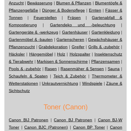
Anzucht
|
Bewässerung
|
Blumen & Pflanzen
|
Blumentöpfe &
Pflanzengefäße
|
Dünger & Bodenpflege
|
Ernten
|
Fässer &
Tonnen
|
Feuerstellen
|
Fräsen
|
Gartenabfall &
Kompostierung
|
Gartendeko und -beleuchtung
|
Gartengeräte & -werkzeug
|
Gartenhäuser
|
Gartenkleidung
|
Gartenmöbel & -bauten
|
Gartenscheren
|
Gewächshäuser &
Pflanzenzucht
|
Grabdekoration
|
Greifer
|
Grills & -zubehör
|
Häcksler
|
Hängemöbel
|
Holz
|
Holzspalter
|
Insektenschutz
& Tierabwehr
|
Markisen & Sonnenschirme
|
Pflanzensamen
|
Pools & -zubehör
|
Rasen
|
Rasenmäher & Sensen
|
Sauna
|
Schaufeln & Spaten
|
Teich & Zubehör
|
Thermometer &
Wetterstationen
|
Unkrautvernichtung
|
Windspiele
|
Zäune &
Sichtschutz
Toner (Canon)
Canon BIJ Patronen
|
Canon BJ Patronen
|
Canon BJ-W
Toner
|
Canon BJC (Patronen)
|
Canon BP Toner
|
Canon