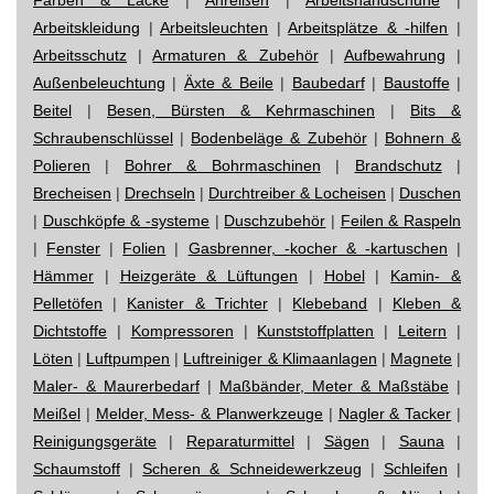
Arbeitskleidung
|
Arbeitsleuchten
|
Arbeitsplätze & -hilfen
|
Arbeitsschutz
|
Armaturen & Zubehör
|
Aufbewahrung
|
Außenbeleuchtung
|
Äxte & Beile
|
Baubedarf
|
Baustoffe
|
Beitel
|
Besen, Bürsten & Kehrmaschinen
|
Bits &
Schraubenschlüssel
|
Bodenbeläge & Zubehör
|
Bohnern &
Polieren
|
Bohrer & Bohrmaschinen
|
Brandschutz
|
Brecheisen
|
Drechseln
|
Durchtreiber & Locheisen
|
Duschen
|
Duschköpfe & -systeme
|
Duschzubehör
|
Feilen & Raspeln
|
Fenster
|
Folien
|
Gasbrenner, -kocher & -kartuschen
|
Hämmer
|
Heizgeräte & Lüftungen
|
Hobel
|
Kamin- &
Pelletöfen
|
Kanister & Trichter
|
Klebeband
|
Kleben &
Dichtstoffe
|
Kompressoren
|
Kunststoffplatten
|
Leitern
|
Löten
|
Luftpumpen
|
Luftreiniger & Klimaanlagen
|
Magnete
|
Maler- & Maurerbedarf
|
Maßbänder, Meter & Maßstäbe
|
Meißel
|
Melder, Mess- & Planwerkzeuge
|
Nagler & Tacker
|
Reinigungsgeräte
|
Reparaturmittel
|
Sägen
|
Sauna
|
Schaumstoff
|
Scheren & Schneidewerkzeug
|
Schleifen
|