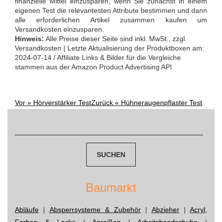
finanzielle Mittel einzusparen, wenn Sie zunächst in einem
eigenen Test die relevantesten Attribute bestimmen und dann
alle erforderlichen Artikel zusammen kaufen um
Versandkosten einzusparen.
Hinweis:
Alle Preise dieser Seite sind inkl. MwSt., zzgl.
Versandkosten | Letzte Aktualisierung der Produktboxen am:
2024-07-14 / Affiliate Links & Bilder für die Vergleiche
stammen aus der Amazon Product Advertising API
Vor »
Hörverstärker Test
Zurück «
Hühneraugenpflaster Test
Post
Suchen
navigation
nach:
Baumarkt
Abläufe
|
Absperrsysteme & Zubehör
|
Abzieher
|
Acryl,
Farben & Lacke
|
Anreißen
|
Arbeitshandschuhe
|