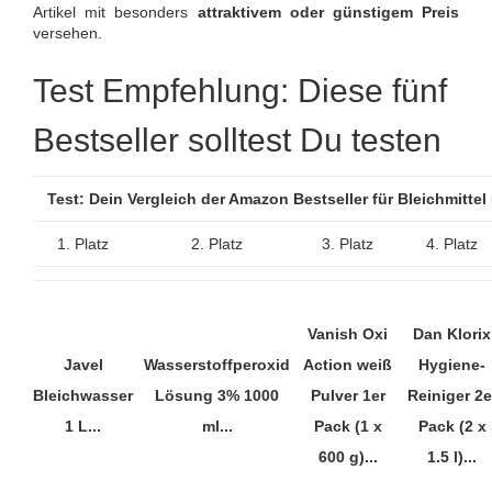
Artikel mit besonders
attraktivem oder günstigem Preis
versehen.
Test Empfehlung: Diese fünf
Bestseller solltest Du testen
Test: Dein Vergleich der Amazon Bestseller für Bleichmitte
1. Platz
2. Platz
3. Platz
4. Platz
Vanish Oxi
Dan Klorix
Javel
Wasserstoffperoxid
Action weiß
Hygiene-
Bleichwasser
Lösung 3% 1000
Pulver 1er
Reiniger 2e
1 L...
ml...
Pack (1 x
Pack (2 x
600 g)...
1.5 l)...