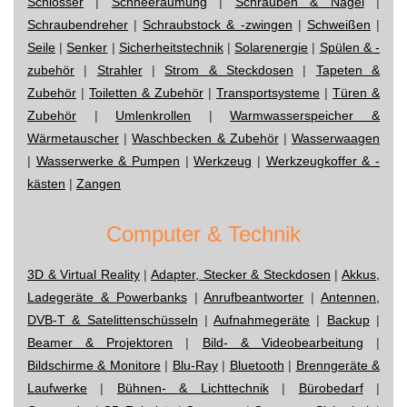
Schlösser
|
Schneeräumung
|
Schrauben & Nägel
|
Schraubendreher
|
Schraubstock & -zwingen
|
Schweißen
|
Seile
|
Senker
|
Sicherheitstechnik
|
Solarenergie
|
Spülen & -
zubehör
|
Strahler
|
Strom & Steckdosen
|
Tapeten &
Zubehör
|
Toiletten & Zubehör
|
Transportsysteme
|
Türen &
Zubehör
|
Umlenkrollen
|
Warmwasserspeicher &
Wärmetauscher
|
Waschbecken & Zubehör
|
Wasserwaagen
|
Wasserwerke & Pumpen
|
Werkzeug
|
Werkzeugkoffer & -
kästen
|
Zangen
Computer & Technik
3D & Virtual Reality
|
Adapter, Stecker & Steckdosen
|
Akkus,
Ladegeräte & Powerbanks
|
Anrufbeantworter
|
Antennen,
DVB-T & Satelittenschüsseln
|
Aufnahmegeräte
|
Backup
|
Beamer & Projektoren
|
Bild- & Videobearbeitung
|
Bildschirme & Monitore
|
Blu-Ray
|
Bluetooth
|
Brenngeräte &
Laufwerke
|
Bühnen- & Lichttechnik
|
Bürobedarf
|