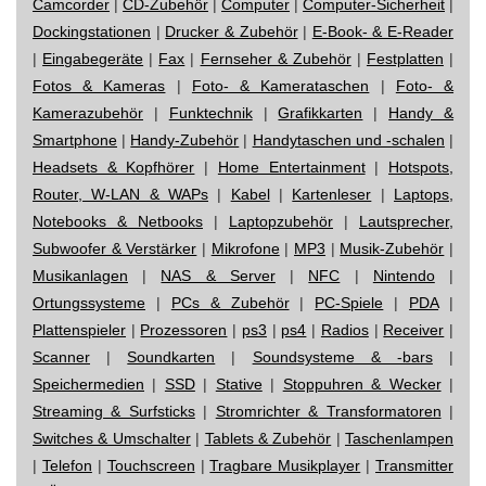
Camcorder
|
CD-Zubehör
|
Computer
|
Computer-Sicherheit
|
Dockingstationen
|
Drucker & Zubehör
|
E-Book- & E-Reader
|
Eingabegeräte
|
Fax
|
Fernseher & Zubehör
|
Festplatten
|
Fotos & Kameras
|
Foto- & Kamerataschen
|
Foto- &
Kamerazubehör
|
Funktechnik
|
Grafikkarten
|
Handy &
Smartphone
|
Handy-Zubehör
|
Handytaschen und -schalen
|
Headsets & Kopfhörer
|
Home Entertainment
|
Hotspots,
Router, W-LAN & WAPs
|
Kabel
|
Kartenleser
|
Laptops,
Notebooks & Netbooks
|
Laptopzubehör
|
Lautsprecher,
Subwoofer & Verstärker
|
Mikrofone
|
MP3
|
Musik-Zubehör
|
Musikanlagen
|
NAS & Server
|
NFC
|
Nintendo
|
Ortungssysteme
|
PCs & Zubehör
|
PC-Spiele
|
PDA
|
Plattenspieler
|
Prozessoren
|
ps3
|
ps4
|
Radios
|
Receiver
|
Scanner
|
Soundkarten
|
Soundsysteme & -bars
|
Speichermedien
|
SSD
|
Stative
|
Stoppuhren & Wecker
|
Streaming & Surfsticks
|
Stromrichter & Transformatoren
|
Switches & Umschalter
|
Tablets & Zubehör
|
Taschenlampen
|
Telefon
|
Touchscreen
|
Tragbare Musikplayer
|
Transmitter