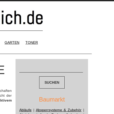
GARTEN
TONER
Suchen
E
nach:
chaften
cht der
Baumarkt
aktivem
Abläufe
|
Absperrsysteme & Zubehör
|