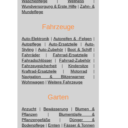
Wäschepflege
|
Wellness
|
Wundversorgung & Erste Hilfe
|
Zahn- &
Mundpflege
Fahrzeuge
Auto-Elektronik
|
Autoreifen & -Felgen
|
Autopflege
|
Auto-Ersatzteile
|
Auto-
Styling
|
Auto-Zubehör
|
Boot & Schiff
|
Fahrräder
|
Fahrrad-Ersatzteile
|
Fahradschlösser
|
Fahrrad-Zubehör
|
Fahrzeugsicherheit
|
Kindersitze
|
Kraftrad-Ersatzteile
|
Motorrad
|
Navigation & Blitzerwarner
|
Wohnwagen
|
Weitere Fahrzeuge
Garten
Anzucht
|
Bewässerung
|
Blumen &
Pflanzen
|
Blumentöpfe &
Pflanzengefäße
|
Dünger &
Bodenpflege
|
Ernten
|
Fässer & Tonnen