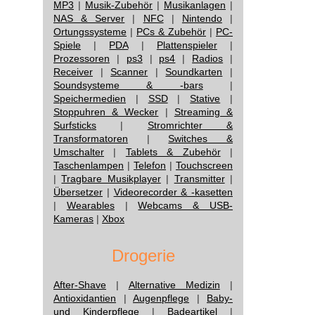
MP3
|
Musik-Zubehör
|
Musikanlagen
|
NAS & Server
|
NFC
|
Nintendo
|
Ortungssysteme
|
PCs & Zubehör
|
PC-
Spiele
|
PDA
|
Plattenspieler
|
Prozessoren
|
ps3
|
ps4
|
Radios
|
Receiver
|
Scanner
|
Soundkarten
|
Soundsysteme & -bars
|
Speichermedien
|
SSD
|
Stative
|
Stoppuhren & Wecker
|
Streaming &
Surfsticks
|
Stromrichter &
Transformatoren
|
Switches &
Umschalter
|
Tablets & Zubehör
|
Taschenlampen
|
Telefon
|
Touchscreen
|
Tragbare Musikplayer
|
Transmitter
|
Übersetzer
|
Videorecorder & -kasetten
|
Wearables
|
Webcams & USB-
Kameras
|
Xbox
Drogerie
After-Shave
|
Alternative Medizin
|
Antioxidantien
|
Augenpflege
|
Baby-
und Kinderpflege
|
Badeartikel
|