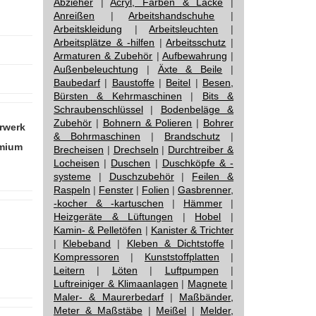
Abzieher
|
Acryl, Farben & Lacke
|
Anreißen
|
Arbeitshandschuhe
|
Arbeitskleidung
|
Arbeitsleuchten
|
Arbeitsplätze & -hilfen
|
Arbeitsschutz
|
Armaturen & Zubehör
|
Aufbewahrung
|
Außenbeleuchtung
|
Äxte & Beile
|
Baubedarf
|
Baustoffe
|
Beitel
|
Besen,
Bürsten & Kehrmaschinen
|
Bits &
Schraubenschlüssel
|
Bodenbeläge &
Zubehör
|
Bohnern & Polieren
|
Bohrer
rwerk
& Bohrmaschinen
|
Brandschutz
|
emium
Brecheisen
|
Drechseln
|
Durchtreiber &
Locheisen
|
Duschen
|
Duschköpfe & -
systeme
|
Duschzubehör
|
Feilen &
Raspeln
|
Fenster
|
Folien
|
Gasbrenner,
-kocher & -kartuschen
|
Hämmer
|
Heizgeräte & Lüftungen
|
Hobel
|
Kamin- & Pelletöfen
|
Kanister & Trichter
|
Klebeband
|
Kleben & Dichtstoffe
|
Kompressoren
|
Kunststoffplatten
|
Leitern
|
Löten
|
Luftpumpen
|
Luftreiniger & Klimaanlagen
|
Magnete
|
Maler- & Maurerbedarf
|
Maßbänder,
Meter & Maßstäbe
|
Meißel
|
Melder,