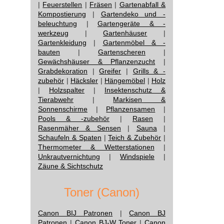
|
Feuerstellen
|
Fräsen
|
Gartenabfall &
Kompostierung
|
Gartendeko und -
beleuchtung
|
Gartengeräte & -
werkzeug
|
Gartenhäuser
|
Gartenkleidung
|
Gartenmöbel & -
bauten
|
Gartenscheren
|
Gewächshäuser & Pflanzenzucht
|
Grabdekoration
|
Greifer
|
Grills & -
zubehör
|
Häcksler
|
Hängemöbel
|
Holz
|
Holzspalter
|
Insektenschutz &
Tierabwehr
|
Markisen &
Sonnenschirme
|
Pflanzensamen
|
Pools & -zubehör
|
Rasen
|
Rasenmäher & Sensen
|
Sauna
|
Schaufeln & Spaten
|
Teich & Zubehör
|
Thermometer & Wetterstationen
|
Unkrautvernichtung
|
Windspiele
|
Zäune & Sichtschutz
Toner (Canon)
Canon BIJ Patronen
|
Canon BJ
Patronen
|
Canon BJ-W Toner
|
Canon