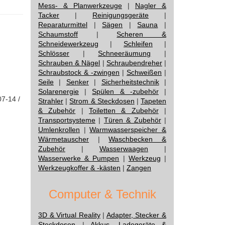
Mess- & Planwerkzeuge
|
Nagler &
Tacker
|
Reinigungsgeräte
|
Reparaturmittel
|
Sägen
|
Sauna
|
Schaumstoff
|
Scheren &
Schneidewerkzeug
|
Schleifen
|
Schlösser
|
Schneeräumung
|
Schrauben & Nägel
|
Schraubendreher
|
Schraubstock & -zwingen
|
Schweißen
|
Seile
|
Senker
|
Sicherheitstechnik
|
Solarenergie
|
Spülen & -zubehör
|
07-14 /
Strahler
|
Strom & Steckdosen
|
Tapeten
& Zubehör
|
Toiletten & Zubehör
|
Transportsysteme
|
Türen & Zubehör
|
Umlenkrollen
|
Warmwasserspeicher &
Wärmetauscher
|
Waschbecken &
Zubehör
|
Wasserwaagen
|
Wasserwerke & Pumpen
|
Werkzeug
|
Werkzeugkoffer & -kästen
|
Zangen
Computer & Technik
3D & Virtual Reality
|
Adapter, Stecker &
Steckdosen
|
Akkus, Ladegeräte &