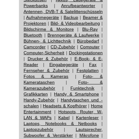
Powerbanks
|
Anrufbeantworter
|
Antennen, DVB-T & Satelittenschüsseln
|
Aufnahmegeräte
|
Backup
|
Beamer &
Projektoren
|
Bild- & Videobearbeitung
|
Bildschirme & Monitore
|
Blu-Ray
|
Bluetooth
|
Brenngeräte & Laufwerke
|
Bühnen- & Lichttechnik
|
Bürobedarf
|
Camcorder
|
CD-Zubehör
|
Computer
|
Computer-Sicherheit
|
Dockingstationen
|
Drucker & Zubehör
|
E-Book- & E-
Reader
|
Eingabegeräte
|
Fax
|
Fernseher & Zubehör
|
Festplatten
|
Fotos & Kameras
|
Foto- &
Kamerataschen
|
Foto- &
Kamerazubehör
|
Funktechnik
|
Grafikkarten
|
Handy & Smartphone
|
Handy-Zubehör
|
Handytaschen und -
schalen
|
Headsets & Kopfhörer
|
Home
Entertainment
|
Hotspots, Router, W-
LAN & WAPs
|
Kabel
|
Kartenleser
|
Laptops, Notebooks & Netbooks
|
Laptopzubehör
|
Lautsprecher,
Subwoofer & Verstärker
|
Mikrofone
|