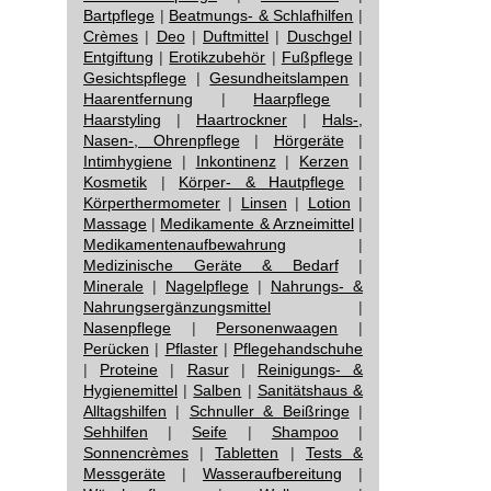
Bartpflege
|
Beatmungs- & Schlafhilfen
|
Crèmes
|
Deo
|
Duftmittel
|
Duschgel
|
Entgiftung
|
Erotikzubehör
|
Fußpflege
|
Gesichtspflege
|
Gesundheitslampen
|
Haarentfernung
|
Haarpflege
|
Haarstyling
|
Haartrockner
|
Hals-,
Nasen-, Ohrenpflege
|
Hörgeräte
|
Intimhygiene
|
Inkontinenz
|
Kerzen
|
Kosmetik
|
Körper- & Hautpflege
|
Körperthermometer
|
Linsen
|
Lotion
|
Massage
|
Medikamente & Arzneimittel
|
Medikamentenaufbewahrung
|
Medizinische Geräte & Bedarf
|
Minerale
|
Nagelpflege
|
Nahrungs- &
Nahrungsergänzungsmittel
|
Nasenpflege
|
Personenwaagen
|
Perücken
|
Pflaster
|
Pflegehandschuhe
|
Proteine
|
Rasur
|
Reinigungs- &
Hygienemittel
|
Salben
|
Sanitätshaus &
Alltagshilfen
|
Schnuller & Beißringe
|
Sehhilfen
|
Seife
|
Shampoo
|
Sonnencrèmes
|
Tabletten
|
Tests &
Messgeräte
|
Wasseraufbereitung
|