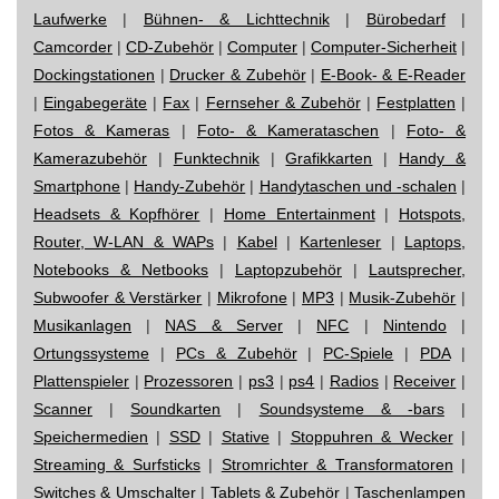
Laufwerke
|
Bühnen- & Lichttechnik
|
Bürobedarf
|
Camcorder
|
CD-Zubehör
|
Computer
|
Computer-Sicherheit
|
Dockingstationen
|
Drucker & Zubehör
|
E-Book- & E-Reader
|
Eingabegeräte
|
Fax
|
Fernseher & Zubehör
|
Festplatten
|
Fotos & Kameras
|
Foto- & Kamerataschen
|
Foto- &
Kamerazubehör
|
Funktechnik
|
Grafikkarten
|
Handy &
Smartphone
|
Handy-Zubehör
|
Handytaschen und -schalen
|
Headsets & Kopfhörer
|
Home Entertainment
|
Hotspots,
Router, W-LAN & WAPs
|
Kabel
|
Kartenleser
|
Laptops,
Notebooks & Netbooks
|
Laptopzubehör
|
Lautsprecher,
Subwoofer & Verstärker
|
Mikrofone
|
MP3
|
Musik-Zubehör
|
Musikanlagen
|
NAS & Server
|
NFC
|
Nintendo
|
Ortungssysteme
|
PCs & Zubehör
|
PC-Spiele
|
PDA
|
Plattenspieler
|
Prozessoren
|
ps3
|
ps4
|
Radios
|
Receiver
|
Scanner
|
Soundkarten
|
Soundsysteme & -bars
|
Speichermedien
|
SSD
|
Stative
|
Stoppuhren & Wecker
|
Streaming & Surfsticks
|
Stromrichter & Transformatoren
|
Switches & Umschalter
|
Tablets & Zubehör
|
Taschenlampen