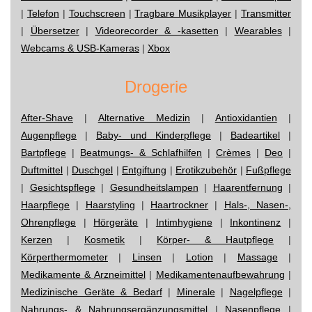
|
Telefon
|
Touchscreen
|
Tragbare Musikplayer
|
Transmitter
|
Übersetzer
|
Videorecorder & -kasetten
|
Wearables
|
Webcams & USB-Kameras
|
Xbox
Drogerie
After-Shave
|
Alternative Medizin
|
Antioxidantien
|
Augenpflege
|
Baby- und Kinderpflege
|
Badeartikel
|
Bartpflege
|
Beatmungs- & Schlafhilfen
|
Crèmes
|
Deo
|
Duftmittel
|
Duschgel
|
Entgiftung
|
Erotikzubehör
|
Fußpflege
|
Gesichtspflege
|
Gesundheitslampen
|
Haarentfernung
|
Haarpflege
|
Haarstyling
|
Haartrockner
|
Hals-, Nasen-,
Ohrenpflege
|
Hörgeräte
|
Intimhygiene
|
Inkontinenz
|
Kerzen
|
Kosmetik
|
Körper- & Hautpflege
|
Körperthermometer
|
Linsen
|
Lotion
|
Massage
|
Medikamente & Arzneimittel
|
Medikamentenaufbewahrung
|
Medizinische Geräte & Bedarf
|
Minerale
|
Nagelpflege
|
Nahrungs- & Nahrungsergänzungsmittel
|
Nasenpflege
|