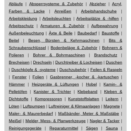
Abläufe
|
Absperrsysteme & Zubehör
|
Abzieher
|
Acryl,
Farben & Lacke
|
Anreißen
|
Arbeitshandschuhe
|
Arbeitskleidung
|
Arbeitsleuchten
|
Arbeitsplätze & -hilfen
|
Arbeitsschutz
|
Armaturen & Zubehör
|
Aufbewahrung
|
Außenbeleuchtung
|
Äxte & Beile
|
Baubedarf
|
Baustoffe
|
Beitel
|
Besen, Bürsten & Kehrmaschinen
|
Bits &
Schraubenschlüssel
|
Bodenbeläge & Zubehör
|
Bohnern &
Polieren
|
Bohrer & Bohrmaschinen
|
Brandschutz
|
Brecheisen
|
Drechseln
|
Durchtreiber & Locheisen
|
Duschen
|
Duschköpfe & -systeme
|
Duschzubehör
|
Feilen & Raspeln
|
Fenster
|
Folien
|
Gasbrenner, -kocher & -kartuschen
|
Hämmer
|
Heizgeräte & Lüftungen
|
Hobel
|
Kamin- &
Pelletöfen
|
Kanister & Trichter
|
Klebeband
|
Kleben &
Dichtstoffe
|
Kompressoren
|
Kunststoffplatten
|
Leitern
|
Löten
|
Luftpumpen
|
Luftreiniger & Klimaanlagen
|
Magnete
|
Maler- & Maurerbedarf
|
Maßbänder, Meter & Maßstäbe
|
Meißel
|
Melder, Mess- & Planwerkzeuge
|
Nagler & Tacker
|
Reinigungsgeräte
|
Reparaturmittel
|
Sägen
|
Sauna
|