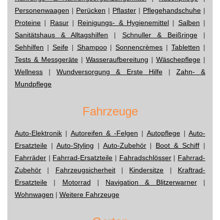
Personenwaagen
|
Perücken
|
Pflaster
|
Pflegehandschuhe
|
Proteine
|
Rasur
|
Reinigungs- & Hygienemittel
|
Salben
|
Sanitätshaus & Alltagshilfen
|
Schnuller & Beißringe
|
Sehhilfen
|
Seife
|
Shampoo
|
Sonnencrèmes
|
Tabletten
|
Tests & Messgeräte
|
Wasseraufbereitung
|
Wäschepflege
|
Wellness
|
Wundversorgung & Erste Hilfe
|
Zahn- &
Mundpflege
Fahrzeuge
Auto-Elektronik
|
Autoreifen & -Felgen
|
Autopflege
|
Auto-
Ersatzteile
|
Auto-Styling
|
Auto-Zubehör
|
Boot & Schiff
|
Fahrräder
|
Fahrrad-Ersatzteile
|
Fahradschlösser
|
Fahrrad-
Zubehör
|
Fahrzeugsicherheit
|
Kindersitze
|
Kraftrad-
Ersatzteile
|
Motorrad
|
Navigation & Blitzerwarner
|
Wohnwagen
|
Weitere Fahrzeuge