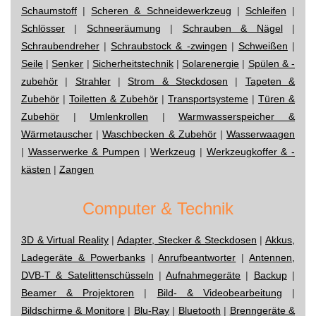
Schaumstoff
|
Scheren & Schneidewerkzeug
|
Schleifen
|
Schlösser
|
Schneeräumung
|
Schrauben & Nägel
|
Schraubendreher
|
Schraubstock & -zwingen
|
Schweißen
|
Seile
|
Senker
|
Sicherheitstechnik
|
Solarenergie
|
Spülen & -
zubehör
|
Strahler
|
Strom & Steckdosen
|
Tapeten &
Zubehör
|
Toiletten & Zubehör
|
Transportsysteme
|
Türen &
Zubehör
|
Umlenkrollen
|
Warmwasserspeicher &
Wärmetauscher
|
Waschbecken & Zubehör
|
Wasserwaagen
|
Wasserwerke & Pumpen
|
Werkzeug
|
Werkzeugkoffer & -
kästen
|
Zangen
Computer & Technik
3D & Virtual Reality
|
Adapter, Stecker & Steckdosen
|
Akkus,
Ladegeräte & Powerbanks
|
Anrufbeantworter
|
Antennen,
DVB-T & Satelittenschüsseln
|
Aufnahmegeräte
|
Backup
|
Beamer & Projektoren
|
Bild- & Videobearbeitung
|
Bildschirme & Monitore
|
Blu-Ray
|
Bluetooth
|
Brenngeräte &