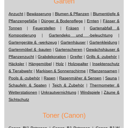
Garten
Anzucht
|
Bewässerung
|
Blumen & Pflanzen
|
Blumentöpfe &
Pflanzengefäße
|
Dünger & Bodenpflege
|
Ernten
|
Fässer &
Tonnen
|
Feuerstellen
|
Fräsen
|
Gartenabfall &
Kompostierung
|
Gartendeko und -beleuchtung
|
Gartengeräte & -werkzeug
|
Gartenhäuser
|
Gartenkleidung
|
Gartenmöbel & -bauten
|
Gartenscheren
|
Gewächshäuser &
Pflanzenzucht
|
Grabdekoration
|
Greifer
|
Grills & -zubehör
|
Häcksler
|
Hängemöbel
|
Holz
|
Holzspalter
|
Insektenschutz
& Tierabwehr
|
Markisen & Sonnenschirme
|
Pflanzensamen
|
Pools & -zubehör
|
Rasen
|
Rasenmäher & Sensen
|
Sauna
|
Schaufeln & Spaten
|
Teich & Zubehör
|
Thermometer &
Wetterstationen
|
Unkrautvernichtung
|
Windspiele
|
Zäune &
Sichtschutz
Toner (Canon)
Canon BIJ Patronen
|
Canon BJ Patronen
|
Canon BJ-W