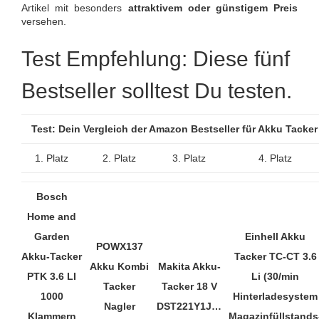
Artikel mit besonders
attraktivem oder günstigem Preis
versehen.
Test Empfehlung: Diese fünf
Bestseller solltest Du testen.
Test: Dein Vergleich der Amazon Bestseller für Akku Tacke
1. Platz
2. Platz
3. Platz
4. Platz
Bosch
Home and
Garden
Einhell Akku
POWX137
Akku-Tacker
Tacker TC-CT 3.6
Akku Kombi
Makita Akku-
PTK 3.6 LI
Li (30/min
Tacker
Tacker 18 V
1000
Hinterladesystem
Nagler
DST221Y1J…
Klammern
Magazinfüllstands