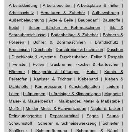
Arbeitskleidung
|
Arbeitsleuchten
|
Arbeitsplätze & -hilfen
|
Arbeitsschutz
|
Armaturen & Zubehör
|
Aufbewahrung
|
Außenbeleuchtung
|
Äxte & Beile
|
Baubedarf
|
Baustoffe
|
Beitel
|
Besen, Bürsten & Kehrmaschinen
|
Bits &
Schraubenschlüssel
|
Bodenbeläge & Zubehör
|
Bohnern &
Polieren
|
Bohrer & Bohrmaschinen
|
Brandschutz
|
Brecheisen
|
Drechseln
|
Durchtreiber & Locheisen
|
Duschen
|
Duschköpfe & -systeme
|
Duschzubehör
|
Feilen & Raspeln
|
Fenster
|
Folien
|
Gasbrenner, -kocher & -kartuschen
|
Hämmer
|
Heizgeräte & Lüftungen
|
Hobel
|
Kamin- &
Pelletöfen
|
Kanister & Trichter
|
Klebeband
|
Kleben &
Dichtstoffe
|
Kompressoren
|
Kunststoffplatten
|
Leitern
|
Löten
|
Luftpumpen
|
Luftreiniger & Klimaanlagen
|
Magnete
|
Maler- & Maurerbedarf
|
Maßbänder, Meter & Maßstäbe
|
Meißel
|
Melder, Mess- & Planwerkzeuge
|
Nagler & Tacker
|
Reinigungsgeräte
|
Reparaturmittel
|
Sägen
|
Sauna
|
Schaumstoff
|
Scheren & Schneidewerkzeug
|
Schleifen
|
Schlösser
|
Schneeräumung
|
Schrauben & Nägel
|