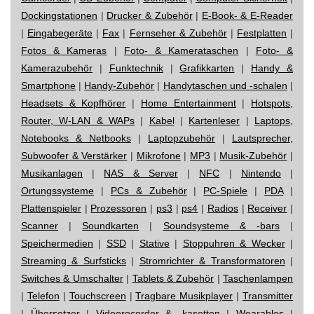
Dockingstationen
|
Drucker & Zubehör
|
E-Book- & E-Reader
|
Eingabegeräte
|
Fax
|
Fernseher & Zubehör
|
Festplatten
|
Fotos & Kameras
|
Foto- & Kamerataschen
|
Foto- &
Kamerazubehör
|
Funktechnik
|
Grafikkarten
|
Handy &
Smartphone
|
Handy-Zubehör
|
Handytaschen und -schalen
|
Headsets & Kopfhörer
|
Home Entertainment
|
Hotspots,
Router, W-LAN & WAPs
|
Kabel
|
Kartenleser
|
Laptops,
Notebooks & Netbooks
|
Laptopzubehör
|
Lautsprecher,
Subwoofer & Verstärker
|
Mikrofone
|
MP3
|
Musik-Zubehör
|
Musikanlagen
|
NAS & Server
|
NFC
|
Nintendo
|
Ortungssysteme
|
PCs & Zubehör
|
PC-Spiele
|
PDA
|
Plattenspieler
|
Prozessoren
|
ps3
|
ps4
|
Radios
|
Receiver
|
Scanner
|
Soundkarten
|
Soundsysteme & -bars
|
Speichermedien
|
SSD
|
Stative
|
Stoppuhren & Wecker
|
Streaming & Surfsticks
|
Stromrichter & Transformatoren
|
Switches & Umschalter
|
Tablets & Zubehör
|
Taschenlampen
|
Telefon
|
Touchscreen
|
Tragbare Musikplayer
|
Transmitter
|
Übersetzer
|
Videorecorder & -kasetten
|
Wearables
|