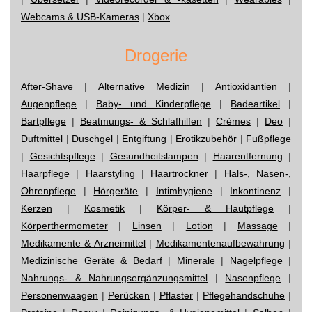
Webcams & USB-Kameras
|
Xbox
Drogerie
After-Shave
|
Alternative Medizin
|
Antioxidantien
|
Augenpflege
|
Baby- und Kinderpflege
|
Badeartikel
|
Bartpflege
|
Beatmungs- & Schlafhilfen
|
Crèmes
|
Deo
|
Duftmittel
|
Duschgel
|
Entgiftung
|
Erotikzubehör
|
Fußpflege
|
Gesichtspflege
|
Gesundheitslampen
|
Haarentfernung
|
Haarpflege
|
Haarstyling
|
Haartrockner
|
Hals-, Nasen-,
Ohrenpflege
|
Hörgeräte
|
Intimhygiene
|
Inkontinenz
|
Kerzen
|
Kosmetik
|
Körper- & Hautpflege
|
Körperthermometer
|
Linsen
|
Lotion
|
Massage
|
Medikamente & Arzneimittel
|
Medikamentenaufbewahrung
|
Medizinische Geräte & Bedarf
|
Minerale
|
Nagelpflege
|
Nahrungs- & Nahrungsergänzungsmittel
|
Nasenpflege
|
Personenwaagen
|
Perücken
|
Pflaster
|
Pflegehandschuhe
|