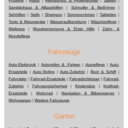
Proteine
|
Rasur
|
Reinigungs- & Hygienemittel
|
Salben
|
Sanitätshaus & Alltagshilfen
|
Schnuller & Beißringe
|
Sehhilfen
|
Seife
|
Shampoo
|
Sonnencrèmes
|
Tabletten
|
Tests & Messgeräte
|
Wasseraufbereitung
|
Wäschepflege
|
Wellness
|
Wundversorgung & Erste Hilfe
|
Zahn- &
Mundpflege
Fahrzeuge
Auto-Elektronik
|
Autoreifen & -Felgen
|
Autopflege
|
Auto-
Ersatzteile
|
Auto-Styling
|
Auto-Zubehör
|
Boot & Schiff
|
Fahrräder
|
Fahrrad-Ersatzteile
|
Fahradschlösser
|
Fahrrad-
Zubehör
|
Fahrzeugsicherheit
|
Kindersitze
|
Kraftrad-
Ersatzteile
|
Motorrad
|
Navigation & Blitzerwarner
|
Wohnwagen
|
Weitere Fahrzeuge
Garten