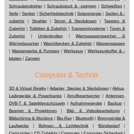
Schraubendreher
|
Schraubstock & -zwingen
|
Schweißen
|
Seile
|
Senker
|
Sicherheitstechnik
|
Solarenergie
|
Spülen & -
zubehör
|
Strahler
|
Strom & Steckdosen
|
Tapeten &
Zubehör
|
Toiletten & Zubehör
|
Transportsysteme
|
Türen &
Zubehör
|
Umlenkrollen
|
Warmwasserspeicher &
Wärmetauscher
|
Waschbecken & Zubehör
|
Wasserwaagen
|
Wasserwerke & Pumpen
|
Werkzeug
|
Werkzeugkoffer & -
kästen
|
Zangen
Computer & Technik
3D & Virtual Reality
|
Adapter, Stecker & Steckdosen
|
Akkus,
Ladegeräte & Powerbanks
|
Anrufbeantworter
|
Antennen,
DVB-T & Satelittenschüsseln
|
Aufnahmegeräte
|
Backup
|
Beamer & Projektoren
|
Bild- & Videobearbeitung
|
Bildschirme & Monitore
|
Blu-Ray
|
Bluetooth
|
Brenngeräte &
Laufwerke
|
Bühnen- & Lichttechnik
|
Bürobedarf
|
Camcorder
|
CD-Zubehör
|
Computer
|
Computer-Sicherheit
|