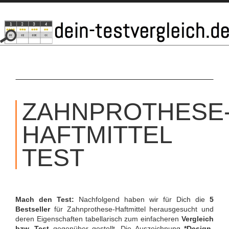
SKIP
TO
ZAHNPROTHESE
CONTENT
HAFTMITTEL
TEST
Mach den Test:
Nachfolgend haben wir für Dich die
5
Bestseller
für Zahnprothese-Haftmittel herausgesucht und
deren Eigenschaften tabellarisch zum einfacheren
Vergleich
bzw. Test
gegenüber gestellt. Die Auszeichnung
*Design-