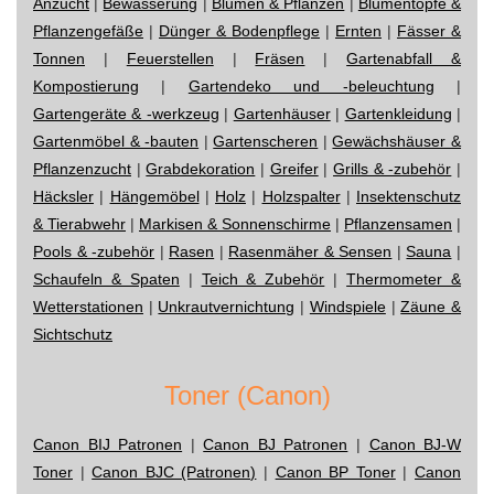
Anzucht
|
Bewässerung
|
Blumen & Pflanzen
|
Blumentöpfe &
Pflanzengefäße
|
Dünger & Bodenpflege
|
Ernten
|
Fässer &
Tonnen
|
Feuerstellen
|
Fräsen
|
Gartenabfall &
Kompostierung
|
Gartendeko und -beleuchtung
|
Gartengeräte & -werkzeug
|
Gartenhäuser
|
Gartenkleidung
|
Gartenmöbel & -bauten
|
Gartenscheren
|
Gewächshäuser &
Pflanzenzucht
|
Grabdekoration
|
Greifer
|
Grills & -zubehör
|
Häcksler
|
Hängemöbel
|
Holz
|
Holzspalter
|
Insektenschutz
& Tierabwehr
|
Markisen & Sonnenschirme
|
Pflanzensamen
|
Pools & -zubehör
|
Rasen
|
Rasenmäher & Sensen
|
Sauna
|
Schaufeln & Spaten
|
Teich & Zubehör
|
Thermometer &
Wetterstationen
|
Unkrautvernichtung
|
Windspiele
|
Zäune &
Sichtschutz
Toner (Canon)
Canon BIJ Patronen
|
Canon BJ Patronen
|
Canon BJ-W
Toner
|
Canon BJC (Patronen)
|
Canon BP Toner
|
Canon