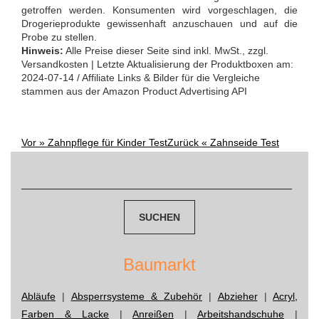
getroffen werden. Konsumenten wird vorgeschlagen, die
Drogerieprodukte gewissenhaft anzuschauen und auf die
Probe zu stellen.
Hinweis:
Alle Preise dieser Seite sind inkl. MwSt., zzgl.
Versandkosten | Letzte Aktualisierung der Produktboxen am:
2024-07-14 / Affiliate Links & Bilder für die Vergleiche
stammen aus der Amazon Product Advertising API
Vor »
Zahnpflege für Kinder Test
Zurück «
Zahnseide Test
Post
Suchen
nach:
navigation
Baumarkt
Abläufe
|
Absperrsysteme & Zubehör
|
Abzieher
|
Acryl,
Farben & Lacke
|
Anreißen
|
Arbeitshandschuhe
|