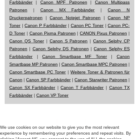
Farbbänder
|
Canon MPF Patronen
|
Canon Multipass
Patronen
|
Canon MX Farbbänder
|
Canon N
Druckerpatronen
|
Canon Notejet Patronen
|
Canon NP
Toner
|
Canon P Farbbänder
|
Canon PC Toner
|
Canon PC-
D Toner
|
Canon Pixma Patronen
|
CANON Pixus Patronen
|
Canon QS Toner
|
Canon S Patronen
|
Canon Selphy CP
Patronen
|
Canon Selphy DS Patronen
|
Canon Selphy ES
Farbbänder
|
Canon Smartbase MF Toner
|
Canon
Smartbase MP Patronen
|
Canon Smartbase MPC Patronen
|
Canon Smartbase PC Toner
|
Weitere Toner & Patronen für
Canon
|
Canon SP Farbbänder
|
Canon Starwriter Patronen
|
Canon SX Farbbänder
|
Canon T Farbbänder
|
Canon TX
Farbbänder
|
Canon VP Toner
Impressum
|
Datenschutz
|
Startseite
We use cookies on our website to give you the most relevant
experience by remembering your preferences and repeat visits. By
clicking “Accept All”, you consent to the use of ALL the cookies.