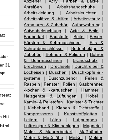
Abzieher
|
Acryl, Farben & Lacke
|
Anreißen
|
Arbeitshandschuhe
|
Arbeitskleidung
|
Arbeitsleuchten
|
Arbeitsplätze & -hilfen
|
Arbeitsschutz
|
Armaturen & Zubehör
|
Aufbewahrung
|
Außenbeleuchtung
|
Äxte & Beile
|
atz
Baubedarf
|
Baustoffe
|
Beitel
|
Besen,
Bürsten & Kehrmaschinen
|
Bits &
Schraubenschlüssel
|
Bodenbeläge &
Zubehör
|
Bohnern & Polieren
|
Bohrer
als-
& Bohrmaschinen
|
Brandschutz
|
er 31
Brecheisen
|
Drechseln
|
Durchtreiber &
Locheisen
|
Duschen
|
Duschköpfe & -
-PE…
systeme
|
Duschzubehör
|
Feilen &
Raspeln
|
Fenster
|
Folien
|
Gasbrenner,
-kocher & -kartuschen
|
Hämmer
|
test:
Heizgeräte & Lüftungen
|
Hobel
|
Kamin- & Pelletöfen
|
Kanister & Trichter
rne
|
Klebeband
|
Kleben & Dichtstoffe
|
Kompressoren
|
Kunststoffplatten
|
n Hit
Leitern
|
Löten
|
Luftpumpen
|
Luftreiniger & Klimaanlagen
|
Magnete
|
Maler- & Maurerbedarf
|
Maßbänder,
Meter & Maßstäbe
|
Meißel
|
Melder,