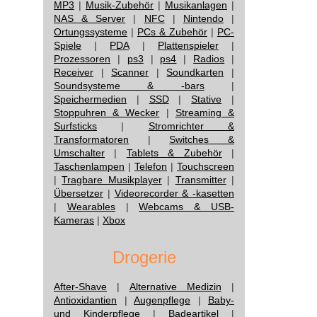
MP3
|
Musik-Zubehör
|
Musikanlagen
|
NAS & Server
|
NFC
|
Nintendo
|
Ortungssysteme
|
PCs & Zubehör
|
PC-
Spiele
|
PDA
|
Plattenspieler
|
Prozessoren
|
ps3
|
ps4
|
Radios
|
Receiver
|
Scanner
|
Soundkarten
|
Soundsysteme & -bars
|
Speichermedien
|
SSD
|
Stative
|
Stoppuhren & Wecker
|
Streaming &
Surfsticks
|
Stromrichter &
Transformatoren
|
Switches &
Umschalter
|
Tablets & Zubehör
|
Taschenlampen
|
Telefon
|
Touchscreen
|
Tragbare Musikplayer
|
Transmitter
|
Übersetzer
|
Videorecorder & -kasetten
|
Wearables
|
Webcams & USB-
Kameras
|
Xbox
Drogerie
After-Shave
|
Alternative Medizin
|
Antioxidantien
|
Augenpflege
|
Baby-
und Kinderpflege
|
Badeartikel
|