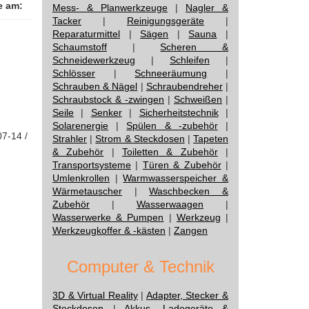
e am:
Mess- & Planwerkzeuge
|
Nagler &
Tacker
|
Reinigungsgeräte
|
Reparaturmittel
|
Sägen
|
Sauna
|
Schaumstoff
|
Scheren &
Schneidewerkzeug
|
Schleifen
|
Schlösser
|
Schneeräumung
|
Schrauben & Nägel
|
Schraubendreher
|
Schraubstock & -zwingen
|
Schweißen
|
Seile
|
Senker
|
Sicherheitstechnik
|
Solarenergie
|
Spülen & -zubehör
|
07-14 /
Strahler
|
Strom & Steckdosen
|
Tapeten
& Zubehör
|
Toiletten & Zubehör
|
Transportsysteme
|
Türen & Zubehör
|
Umlenkrollen
|
Warmwasserspeicher &
Wärmetauscher
|
Waschbecken &
Zubehör
|
Wasserwaagen
|
Wasserwerke & Pumpen
|
Werkzeug
|
Werkzeugkoffer & -kästen
|
Zangen
Computer & Technik
3D & Virtual Reality
|
Adapter, Stecker &
Steckdosen
|
Akkus, Ladegeräte &