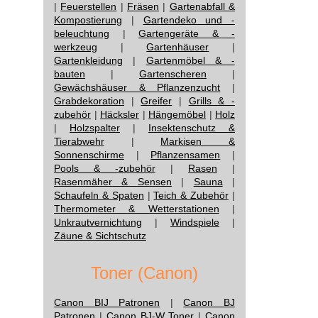
|
Feuerstellen
|
Fräsen
|
Gartenabfall &
Kompostierung
|
Gartendeko und -
beleuchtung
|
Gartengeräte & -
werkzeug
|
Gartenhäuser
|
Gartenkleidung
|
Gartenmöbel & -
bauten
|
Gartenscheren
|
Gewächshäuser & Pflanzenzucht
|
Grabdekoration
|
Greifer
|
Grills & -
zubehör
|
Häcksler
|
Hängemöbel
|
Holz
|
Holzspalter
|
Insektenschutz &
Tierabwehr
|
Markisen &
Sonnenschirme
|
Pflanzensamen
|
Pools & -zubehör
|
Rasen
|
Rasenmäher & Sensen
|
Sauna
|
Schaufeln & Spaten
|
Teich & Zubehör
|
Thermometer & Wetterstationen
|
Unkrautvernichtung
|
Windspiele
|
Zäune & Sichtschutz
Toner (Canon)
Canon BIJ Patronen
|
Canon BJ
Patronen
|
Canon BJ-W Toner
|
Canon