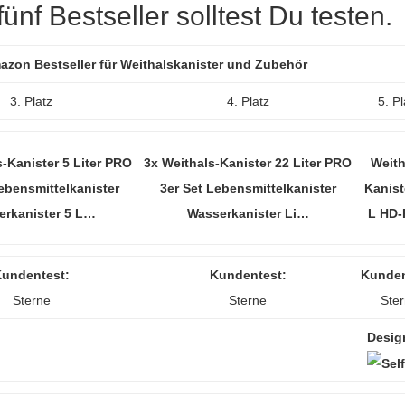
nf Bestseller solltest Du testen.
mazon Bestseller für Weithalskanister und Zubehör
3. Platz
4. Platz
5. Pl
-Kanister 5 Liter PRO
3x Weithals-Kanister 22 Liter PRO
Weith
ebensmittelkanister
3er Set Lebensmittelkanister
Kanist
erkanister 5 L…
Wasserkanister Li…
L HD
undentest:
Kundentest:
Kunden
Sterne
Sterne
Ste
Desig