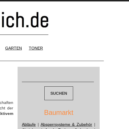
GARTEN
TONER
Suchen
nach:
chaften
cht der
Baumarkt
aktivem
Abläufe
|
Absperrsysteme & Zubehör
|