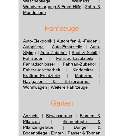
Wäschepflege
|
Wellness
|
Wundversorgung & Erste Hilfe
|
Zahn- &
Mundpflege
Fahrzeuge
Auto-Elektronik
|
Autoreifen & -Felgen
|
Autopflege
|
Auto-Ersatzteile
|
Auto-
Styling
|
Auto-Zubehör
|
Boot & Schiff
|
Fahrräder
|
Fahrrad-Ersatzteile
|
Fahradschlösser
|
Fahrrad-Zubehör
|
Fahrzeugsicherheit
|
Kindersitze
|
Kraftrad-Ersatzteile
|
Motorrad
|
Navigation & Blitzerwarner
|
Wohnwagen
|
Weitere Fahrzeuge
Garten
Anzucht
|
Bewässerung
|
Blumen &
Pflanzen
|
Blumentöpfe &
Pflanzengefäße
|
Dünger &
Bodenpflege
|
Ernten
|
Fässer & Tonnen