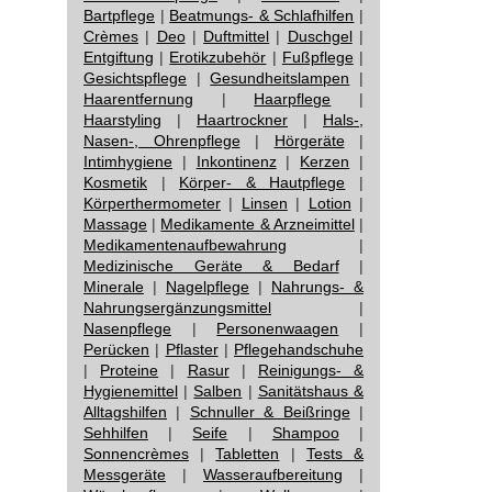
Bartpflege
|
Beatmungs- & Schlafhilfen
|
Crèmes
|
Deo
|
Duftmittel
|
Duschgel
|
Entgiftung
|
Erotikzubehör
|
Fußpflege
|
Gesichtspflege
|
Gesundheitslampen
|
Haarentfernung
|
Haarpflege
|
Haarstyling
|
Haartrockner
|
Hals-,
Nasen-, Ohrenpflege
|
Hörgeräte
|
Intimhygiene
|
Inkontinenz
|
Kerzen
|
Kosmetik
|
Körper- & Hautpflege
|
Körperthermometer
|
Linsen
|
Lotion
|
Massage
|
Medikamente & Arzneimittel
|
Medikamentenaufbewahrung
|
Medizinische Geräte & Bedarf
|
Minerale
|
Nagelpflege
|
Nahrungs- &
Nahrungsergänzungsmittel
|
Nasenpflege
|
Personenwaagen
|
Perücken
|
Pflaster
|
Pflegehandschuhe
|
Proteine
|
Rasur
|
Reinigungs- &
Hygienemittel
|
Salben
|
Sanitätshaus &
Alltagshilfen
|
Schnuller & Beißringe
|
Sehhilfen
|
Seife
|
Shampoo
|
Sonnencrèmes
|
Tabletten
|
Tests &
Messgeräte
|
Wasseraufbereitung
|