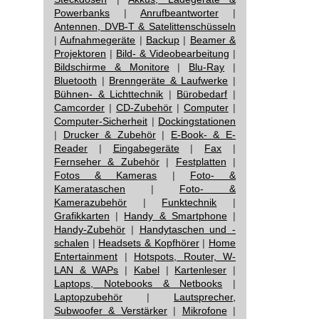
Powerbanks
|
Anrufbeantworter
|
Antennen, DVB-T & Satelittenschüsseln
|
Aufnahmegeräte
|
Backup
|
Beamer &
Projektoren
|
Bild- & Videobearbeitung
|
Bildschirme & Monitore
|
Blu-Ray
|
Bluetooth
|
Brenngeräte & Laufwerke
|
Bühnen- & Lichttechnik
|
Bürobedarf
|
Camcorder
|
CD-Zubehör
|
Computer
|
Computer-Sicherheit
|
Dockingstationen
|
Drucker & Zubehör
|
E-Book- & E-
Reader
|
Eingabegeräte
|
Fax
|
Fernseher & Zubehör
|
Festplatten
|
Fotos & Kameras
|
Foto- &
Kamerataschen
|
Foto- &
Kamerazubehör
|
Funktechnik
|
Grafikkarten
|
Handy & Smartphone
|
Handy-Zubehör
|
Handytaschen und -
schalen
|
Headsets & Kopfhörer
|
Home
Entertainment
|
Hotspots, Router, W-
LAN & WAPs
|
Kabel
|
Kartenleser
|
Laptops, Notebooks & Netbooks
|
Laptopzubehör
|
Lautsprecher,
Subwoofer & Verstärker
|
Mikrofone
|