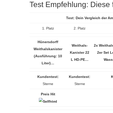
Test Empfehlung: Diese fü
Test: Dein Vergleich der A
1. Platz
2. Platz
Hünersdorff
Weithals-
2x Weithals
Weithalskanister
Kanister 22
2er Set L
(Ausführung: 10
L HD-PE…
Wass
Liter)…
Kundentest:
Kundentest:
K
Sterne
Sterne
Preis Hit