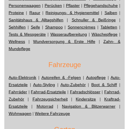
Personenwaagen
|
Perücken
|
Pflaster
|
Pflegehandschuhe
|
Proteine
|
Rasur
|
Reinigungs- & Hygienemittel
|
Salben
|
Sanitätshaus & Alltagshilfen
|
Schnuller & Beißringe
|
Sehhilfen
|
Seife
|
Shampoo
|
Sonnencrèmes
|
Tabletten
|
Tests & Messgeräte
|
Wasseraufbereitung
|
Wäschepflege
|
Wellness
|
Wundversorgung & Erste Hilfe
|
Zahn- &
Mundpflege
Fahrzeuge
Auto-Elektronik
|
Autoreifen & -Felgen
|
Autopflege
|
Auto-
Ersatzteile
|
Auto-Styling
|
Auto-Zubehör
|
Boot & Schiff
|
Fahrräder
|
Fahrrad-Ersatzteile
|
Fahradschlösser
|
Fahrrad-
Zubehör
|
Fahrzeugsicherheit
|
Kindersitze
|
Kraftrad-
Ersatzteile
|
Motorrad
|
Navigation & Blitzerwarner
|
Wohnwagen
|
Weitere Fahrzeuge