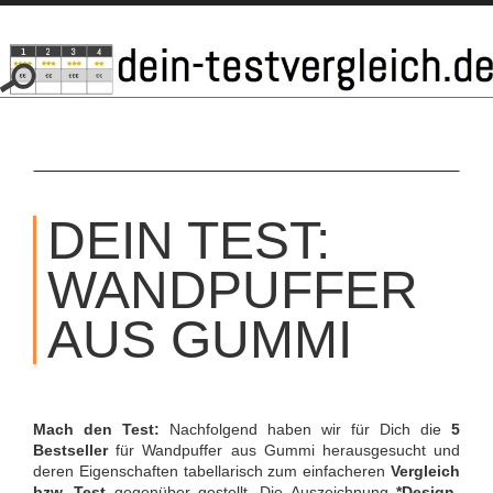
SKIP
TO
DEIN TEST:
CONTENT
WANDPUFFER
AUS GUMMI
Mach den Test:
Nachfolgend haben wir für Dich die
5
Bestseller
für Wandpuffer aus Gummi herausgesucht und
deren Eigenschaften tabellarisch zum einfacheren
Vergleich
bzw. Test
gegenüber gestellt. Die Auszeichnung
*Design-