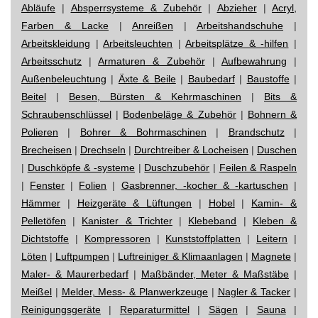
Abläufe
|
Absperrsysteme & Zubehör
|
Abzieher
|
Acryl,
Farben & Lacke
|
Anreißen
|
Arbeitshandschuhe
|
Arbeitskleidung
|
Arbeitsleuchten
|
Arbeitsplätze & -hilfen
|
Arbeitsschutz
|
Armaturen & Zubehör
|
Aufbewahrung
|
Außenbeleuchtung
|
Äxte & Beile
|
Baubedarf
|
Baustoffe
|
Beitel
|
Besen, Bürsten & Kehrmaschinen
|
Bits &
Schraubenschlüssel
|
Bodenbeläge & Zubehör
|
Bohnern &
Polieren
|
Bohrer & Bohrmaschinen
|
Brandschutz
|
Brecheisen
|
Drechseln
|
Durchtreiber & Locheisen
|
Duschen
|
Duschköpfe & -systeme
|
Duschzubehör
|
Feilen & Raspeln
|
Fenster
|
Folien
|
Gasbrenner, -kocher & -kartuschen
|
Hämmer
|
Heizgeräte & Lüftungen
|
Hobel
|
Kamin- &
Pelletöfen
|
Kanister & Trichter
|
Klebeband
|
Kleben &
Dichtstoffe
|
Kompressoren
|
Kunststoffplatten
|
Leitern
|
Löten
|
Luftpumpen
|
Luftreiniger & Klimaanlagen
|
Magnete
|
Maler- & Maurerbedarf
|
Maßbänder, Meter & Maßstäbe
|
Meißel
|
Melder, Mess- & Planwerkzeuge
|
Nagler & Tacker
|
Reinigungsgeräte
|
Reparaturmittel
|
Sägen
|
Sauna
|