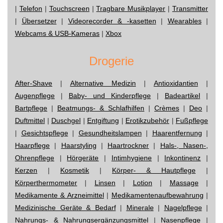
|
Telefon
|
Touchscreen
|
Tragbare Musikplayer
|
Transmitter
|
Übersetzer
|
Videorecorder & -kasetten
|
Wearables
|
Webcams & USB-Kameras
|
Xbox
Drogerie
After-Shave
|
Alternative Medizin
|
Antioxidantien
|
Augenpflege
|
Baby- und Kinderpflege
|
Badeartikel
|
Bartpflege
|
Beatmungs- & Schlafhilfen
|
Crèmes
|
Deo
|
Duftmittel
|
Duschgel
|
Entgiftung
|
Erotikzubehör
|
Fußpflege
|
Gesichtspflege
|
Gesundheitslampen
|
Haarentfernung
|
Haarpflege
|
Haarstyling
|
Haartrockner
|
Hals-, Nasen-,
Ohrenpflege
|
Hörgeräte
|
Intimhygiene
|
Inkontinenz
|
Kerzen
|
Kosmetik
|
Körper- & Hautpflege
|
Körperthermometer
|
Linsen
|
Lotion
|
Massage
|
Medikamente & Arzneimittel
|
Medikamentenaufbewahrung
|
Medizinische Geräte & Bedarf
|
Minerale
|
Nagelpflege
|
Nahrungs- & Nahrungsergänzungsmittel
|
Nasenpflege
|