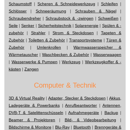
Schaumstoff
|
Scheren & Schneidewerkzeug
|
Schleifen
|
Schlösser
|
Schneeräumung
|
Schrauben & Nägel
|
Schraubendreher
|
Schraubstock & -zwingen
|
Schweißen
|
Seile
|
Senker
|
Sicherheitstechnik
|
Solarenergie
|
Spülen & -
zubehör
|
Strahler
|
Strom & Steckdosen
|
Tapeten &
Zubehör
|
Toiletten & Zubehör
|
Transportsysteme
|
Türen &
Zubehör
|
Umlenkrollen
|
Warmwasserspeicher &
Wärmetauscher
|
Waschbecken & Zubehör
|
Wasserwaagen
|
Wasserwerke & Pumpen
|
Werkzeug
|
Werkzeugkoffer & -
kästen
|
Zangen
Computer & Technik
3D & Virtual Reality
|
Adapter, Stecker & Steckdosen
|
Akkus,
Ladegeräte & Powerbanks
|
Anrufbeantworter
|
Antennen,
DVB-T & Satelittenschüsseln
|
Aufnahmegeräte
|
Backup
|
Beamer & Projektoren
|
Bild- & Videobearbeitung
|
Bildschirme & Monitore
|
Blu-Ray
|
Bluetooth
|
Brenngeräte &