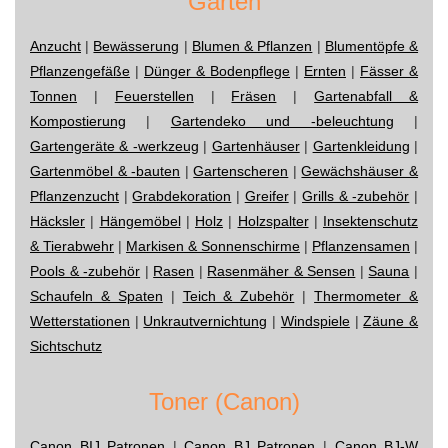
Garten
Anzucht
|
Bewässerung
|
Blumen & Pflanzen
|
Blumentöpfe &
Pflanzengefäße
|
Dünger & Bodenpflege
|
Ernten
|
Fässer &
Tonnen
|
Feuerstellen
|
Fräsen
|
Gartenabfall &
Kompostierung
|
Gartendeko und -beleuchtung
|
Gartengeräte & -werkzeug
|
Gartenhäuser
|
Gartenkleidung
|
Gartenmöbel & -bauten
|
Gartenscheren
|
Gewächshäuser &
Pflanzenzucht
|
Grabdekoration
|
Greifer
|
Grills & -zubehör
|
Häcksler
|
Hängemöbel
|
Holz
|
Holzspalter
|
Insektenschutz
& Tierabwehr
|
Markisen & Sonnenschirme
|
Pflanzensamen
|
Pools & -zubehör
|
Rasen
|
Rasenmäher & Sensen
|
Sauna
|
Schaufeln & Spaten
|
Teich & Zubehör
|
Thermometer &
Wetterstationen
|
Unkrautvernichtung
|
Windspiele
|
Zäune &
Sichtschutz
Toner (Canon)
Canon BIJ Patronen
|
Canon BJ Patronen
|
Canon BJ-W