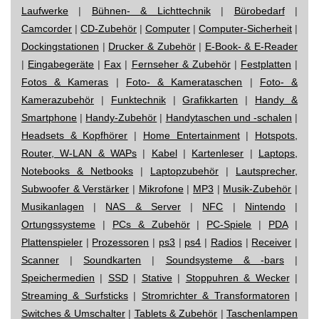
Laufwerke
|
Bühnen- & Lichttechnik
|
Bürobedarf
|
Camcorder
|
CD-Zubehör
|
Computer
|
Computer-Sicherheit
|
Dockingstationen
|
Drucker & Zubehör
|
E-Book- & E-Reader
|
Eingabegeräte
|
Fax
|
Fernseher & Zubehör
|
Festplatten
|
Fotos & Kameras
|
Foto- & Kamerataschen
|
Foto- &
Kamerazubehör
|
Funktechnik
|
Grafikkarten
|
Handy &
Smartphone
|
Handy-Zubehör
|
Handytaschen und -schalen
|
Headsets & Kopfhörer
|
Home Entertainment
|
Hotspots,
Router, W-LAN & WAPs
|
Kabel
|
Kartenleser
|
Laptops,
Notebooks & Netbooks
|
Laptopzubehör
|
Lautsprecher,
Subwoofer & Verstärker
|
Mikrofone
|
MP3
|
Musik-Zubehör
|
Musikanlagen
|
NAS & Server
|
NFC
|
Nintendo
|
Ortungssysteme
|
PCs & Zubehör
|
PC-Spiele
|
PDA
|
Plattenspieler
|
Prozessoren
|
ps3
|
ps4
|
Radios
|
Receiver
|
Scanner
|
Soundkarten
|
Soundsysteme & -bars
|
Speichermedien
|
SSD
|
Stative
|
Stoppuhren & Wecker
|
Streaming & Surfsticks
|
Stromrichter & Transformatoren
|
Switches & Umschalter
|
Tablets & Zubehör
|
Taschenlampen