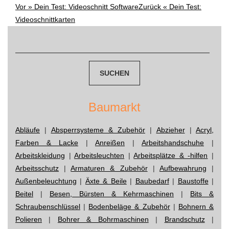
Vor »
Dein Test: Videoschnitt Software
Zurück «
Dein Test:
Post
Videoschnittkarten
navigation
Suchen
nach:
Baumarkt
Abläufe
|
Absperrsysteme & Zubehör
|
Abzieher
|
Acryl,
Farben & Lacke
|
Anreißen
|
Arbeitshandschuhe
|
Arbeitskleidung
|
Arbeitsleuchten
|
Arbeitsplätze & -hilfen
|
Arbeitsschutz
|
Armaturen & Zubehör
|
Aufbewahrung
|
Außenbeleuchtung
|
Äxte & Beile
|
Baubedarf
|
Baustoffe
|
Beitel
|
Besen, Bürsten & Kehrmaschinen
|
Bits &
Schraubenschlüssel
|
Bodenbeläge & Zubehör
|
Bohnern &
Polieren
|
Bohrer & Bohrmaschinen
|
Brandschutz
|