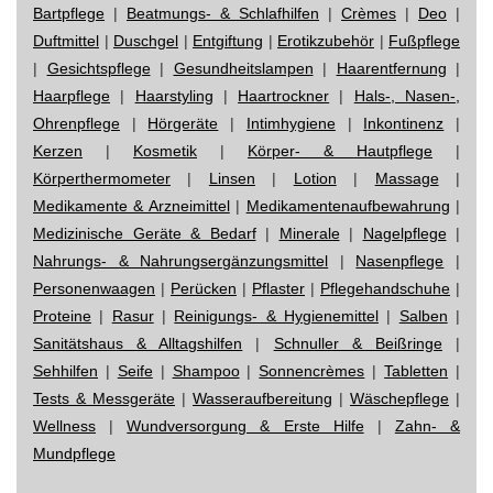
Bartpflege
|
Beatmungs- & Schlafhilfen
|
Crèmes
|
Deo
|
Duftmittel
|
Duschgel
|
Entgiftung
|
Erotikzubehör
|
Fußpflege
|
Gesichtspflege
|
Gesundheitslampen
|
Haarentfernung
|
Haarpflege
|
Haarstyling
|
Haartrockner
|
Hals-, Nasen-,
Ohrenpflege
|
Hörgeräte
|
Intimhygiene
|
Inkontinenz
|
Kerzen
|
Kosmetik
|
Körper- & Hautpflege
|
Körperthermometer
|
Linsen
|
Lotion
|
Massage
|
Medikamente & Arzneimittel
|
Medikamentenaufbewahrung
|
Medizinische Geräte & Bedarf
|
Minerale
|
Nagelpflege
|
Nahrungs- & Nahrungsergänzungsmittel
|
Nasenpflege
|
Personenwaagen
|
Perücken
|
Pflaster
|
Pflegehandschuhe
|
Proteine
|
Rasur
|
Reinigungs- & Hygienemittel
|
Salben
|
Sanitätshaus & Alltagshilfen
|
Schnuller & Beißringe
|
Sehhilfen
|
Seife
|
Shampoo
|
Sonnencrèmes
|
Tabletten
|
Tests & Messgeräte
|
Wasseraufbereitung
|
Wäschepflege
|
Wellness
|
Wundversorgung & Erste Hilfe
|
Zahn- &
Mundpflege