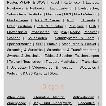
Router, W-LAN & WAPs
|
Kabel
|
Kartenleser
|
Laptops,
Notebooks & Netbooks
|
Laptopzubehör
|
Lautsprecher,
Subwoofer & Verstärker
|
Mikrofone
|
MP3
|
Musik-Zubehör
|
Musikanlagen
|
NAS & Server
|
NFC
|
Nintendo
|
Ortungssysteme
|
PCs & Zubehör
|
PC-Spiele
|
PDA
|
Plattenspieler
|
Prozessoren
|
ps3
|
ps4
|
Radios
|
Receiver
|
Scanner
|
Soundkarten
|
Soundsysteme & -bars
|
Speichermedien
|
SSD
|
Stative
|
Stoppuhren & Wecker
|
Streaming & Surfsticks
|
Stromrichter & Transformatoren
|
Switches & Umschalter
|
Tablets & Zubehör
|
Taschenlampen
|
Telefon
|
Touchscreen
|
Tragbare Musikplayer
|
Transmitter
|
Übersetzer
|
Videorecorder & -kasetten
|
Wearables
|
Webcams & USB-Kameras
|
Xbox
Drogerie
After-Shave
|
Alternative Medizin
|
Antioxidantien
|
Augenpflege
|
Baby- und Kinderpflege
|
Badeartikel
|