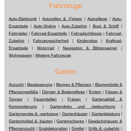
Fahrzeuge
Auto-Elektronik
|
Autoreifen & -Felgen
|
Autopflege
|
Auto-
Ersatzteile
|
Auto-Styling
|
Auto-Zubehör
|
Boot & Schiff
|
Fahrräder
|
Fahrrad-Ersatzteile
|
Fahradschlösser
|
Fahrrad-
Zubehör
|
Fahrzeugsicherheit
|
Kindersitze
|
Kraftrad-
Ersatzteile
|
Motorrad
|
Navigation & Blitzerwarner
|
Wohnwagen
|
Weitere Fahrzeuge
Garten
Anzucht
|
Bewässerung
|
Blumen & Pflanzen
|
Blumentöpfe &
Pflanzengefäße
|
Dünger & Bodenpflege
|
Ernten
|
Fässer &
Tonnen
|
Feuerstellen
|
Fräsen
|
Gartenabfall &
Kompostierung
|
Gartendeko und -beleuchtung
|
Gartengeräte & -werkzeug
|
Gartenhäuser
|
Gartenkleidung
|
Gartenmöbel & -bauten
|
Gartenscheren
|
Gewächshäuser &
Pflanzenzucht
|
Grabdekoration
|
Greifer
|
Grills & -zubehör
|