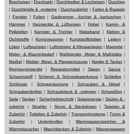
Brecheisen
|
Drechseln
|
Durchtreiber & Locheisen
|
Duschen
|
Duschköpfe & -systeme
|
Duschzubehör
|
Feilen & Raspeln
|
Fenster
|
Folien
|
Gasbrenner, -kocher & -kartuschen
|
Hämmer
|
Heizgeräte & Lüftungen
|
Hobel
|
Kamin- &
Pelletöfen
|
Kanister & Trichter
|
Klebeband
|
Kleben &
Dichtstoffe
|
Kompressoren
|
Kunststoffplatten
|
Leitern
|
Löten
|
Luftpumpen
|
Luftreiniger & Klimaanlagen
|
Magnete
|
Maler- & Maurerbedarf
|
Maßbänder, Meter & Maßstäbe
|
Meißel
|
Melder, Mess- & Planwerkzeuge
|
Nagler & Tacker
|
Reinigungsgeräte
|
Reparaturmittel
|
Sägen
|
Sauna
|
Schaumstoff
|
Scheren & Schneidewerkzeug
|
Schleifen
|
Schlösser
|
Schneeräumung
|
Schrauben & Nägel
|
Schraubendreher
|
Schraubstock & -zwingen
|
Schweißen
|
Seile
|
Senker
|
Sicherheitstechnik
|
Solarenergie
|
Spülen & -
zubehör
|
Strahler
|
Strom & Steckdosen
|
Tapeten &
Zubehör
|
Toiletten & Zubehör
|
Transportsysteme
|
Türen &
Zubehör
|
Umlenkrollen
|
Warmwasserspeicher &
Wärmetauscher
|
Waschbecken & Zubehör
|
Wasserwaagen