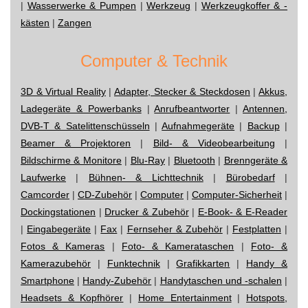
|
Wasserwerke & Pumpen
|
Werkzeug
|
Werkzeugkoffer & -
kästen
|
Zangen
Computer & Technik
3D & Virtual Reality
|
Adapter, Stecker & Steckdosen
|
Akkus,
Ladegeräte & Powerbanks
|
Anrufbeantworter
|
Antennen,
DVB-T & Satelittenschüsseln
|
Aufnahmegeräte
|
Backup
|
Beamer & Projektoren
|
Bild- & Videobearbeitung
|
Bildschirme & Monitore
|
Blu-Ray
|
Bluetooth
|
Brenngeräte &
Laufwerke
|
Bühnen- & Lichttechnik
|
Bürobedarf
|
Camcorder
|
CD-Zubehör
|
Computer
|
Computer-Sicherheit
|
Dockingstationen
|
Drucker & Zubehör
|
E-Book- & E-Reader
|
Eingabegeräte
|
Fax
|
Fernseher & Zubehör
|
Festplatten
|
Fotos & Kameras
|
Foto- & Kamerataschen
|
Foto- &
Kamerazubehör
|
Funktechnik
|
Grafikkarten
|
Handy &
Smartphone
|
Handy-Zubehör
|
Handytaschen und -schalen
|
Headsets & Kopfhörer
|
Home Entertainment
|
Hotspots,