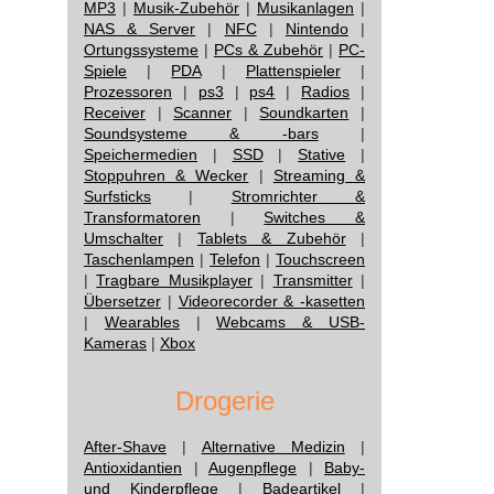
MP3
|
Musik-Zubehör
|
Musikanlagen
|
NAS & Server
|
NFC
|
Nintendo
|
Ortungssysteme
|
PCs & Zubehör
|
PC-
Spiele
|
PDA
|
Plattenspieler
|
Prozessoren
|
ps3
|
ps4
|
Radios
|
Receiver
|
Scanner
|
Soundkarten
|
Soundsysteme & -bars
|
Speichermedien
|
SSD
|
Stative
|
Stoppuhren & Wecker
|
Streaming &
Surfsticks
|
Stromrichter &
Transformatoren
|
Switches &
Umschalter
|
Tablets & Zubehör
|
Taschenlampen
|
Telefon
|
Touchscreen
|
Tragbare Musikplayer
|
Transmitter
|
Übersetzer
|
Videorecorder & -kasetten
|
Wearables
|
Webcams & USB-
Kameras
|
Xbox
Drogerie
After-Shave
|
Alternative Medizin
|
Antioxidantien
|
Augenpflege
|
Baby-
und Kinderpflege
|
Badeartikel
|