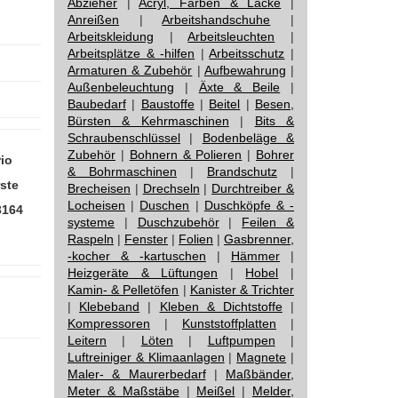
Abzieher
|
Acryl, Farben & Lacke
|
Anreißen
|
Arbeitshandschuhe
|
Arbeitskleidung
|
Arbeitsleuchten
|
Arbeitsplätze & -hilfen
|
Arbeitsschutz
|
Armaturen & Zubehör
|
Aufbewahrung
|
Außenbeleuchtung
|
Äxte & Beile
|
Baubedarf
|
Baustoffe
|
Beitel
|
Besen,
Bürsten & Kehrmaschinen
|
Bits &
Schraubenschlüssel
|
Bodenbeläge &
Zubehör
|
Bohnern & Polieren
|
Bohrer
io
& Bohrmaschinen
|
Brandschutz
|
ste
Brecheisen
|
Drechseln
|
Durchtreiber &
Locheisen
|
Duschen
|
Duschköpfe & -
3164
systeme
|
Duschzubehör
|
Feilen &
Raspeln
|
Fenster
|
Folien
|
Gasbrenner,
-kocher & -kartuschen
|
Hämmer
|
Heizgeräte & Lüftungen
|
Hobel
|
Kamin- & Pelletöfen
|
Kanister & Trichter
|
Klebeband
|
Kleben & Dichtstoffe
|
Kompressoren
|
Kunststoffplatten
|
Leitern
|
Löten
|
Luftpumpen
|
Luftreiniger & Klimaanlagen
|
Magnete
|
Maler- & Maurerbedarf
|
Maßbänder,
Meter & Maßstäbe
|
Meißel
|
Melder,