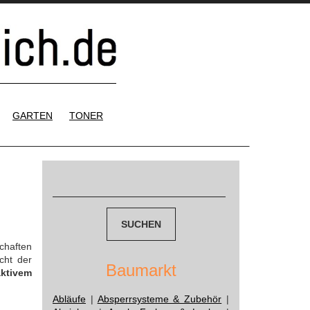
GARTEN
TONER
Suchen
nach:
chaften
cht der
Baumarkt
aktivem
Abläufe
|
Absperrsysteme & Zubehör
|