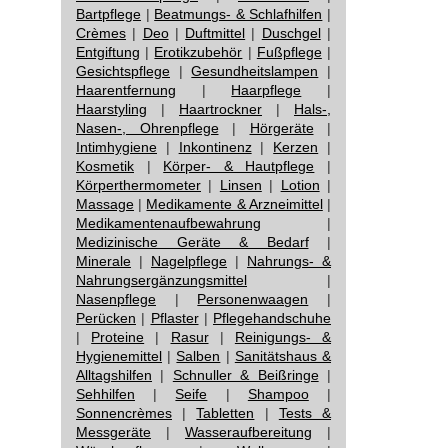
Bartpflege
|
Beatmungs- & Schlafhilfen
|
Crèmes
|
Deo
|
Duftmittel
|
Duschgel
|
Entgiftung
|
Erotikzubehör
|
Fußpflege
|
Gesichtspflege
|
Gesundheitslampen
|
Haarentfernung
|
Haarpflege
|
Haarstyling
|
Haartrockner
|
Hals-,
Nasen-, Ohrenpflege
|
Hörgeräte
|
Intimhygiene
|
Inkontinenz
|
Kerzen
|
Kosmetik
|
Körper- & Hautpflege
|
Körperthermometer
|
Linsen
|
Lotion
|
Massage
|
Medikamente & Arzneimittel
|
Medikamentenaufbewahrung
|
Medizinische Geräte & Bedarf
|
Minerale
|
Nagelpflege
|
Nahrungs- &
Nahrungsergänzungsmittel
|
Nasenpflege
|
Personenwaagen
|
Perücken
|
Pflaster
|
Pflegehandschuhe
|
Proteine
|
Rasur
|
Reinigungs- &
Hygienemittel
|
Salben
|
Sanitätshaus &
Alltagshilfen
|
Schnuller & Beißringe
|
Sehhilfen
|
Seife
|
Shampoo
|
Sonnencrèmes
|
Tabletten
|
Tests &
Messgeräte
|
Wasseraufbereitung
|