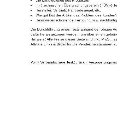
Die Langlebigkeit des Produktes
Im (Technischen Überwachungsverein (TÜV)-) Test
Hersteller, Vertrieb, Fairtradesiegel, etc.
Wie gut löst der Artikel das Problem des Kunden
Ressourcenschonende Fertigung bzw. nachhaltig
Die Durchführung eines Tests anhand der obigen Auf
dafür heran gezogen werden, um über einen gebünd
Hinweis:
Alle Preise dieser Seite sind inkl. MwSt.,
Affiliate Links & Bilder für die Vergleiche stammen 
Vor »
Verbandschere Test
Zurück «
Verzögerungsmitt
Post
navigation