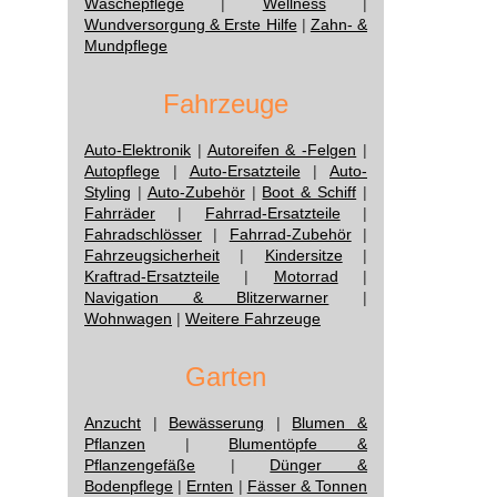
Wäschepflege
|
Wellness
|
Wundversorgung & Erste Hilfe
|
Zahn- &
Mundpflege
Fahrzeuge
Auto-Elektronik
|
Autoreifen & -Felgen
|
Autopflege
|
Auto-Ersatzteile
|
Auto-
Styling
|
Auto-Zubehör
|
Boot & Schiff
|
Fahrräder
|
Fahrrad-Ersatzteile
|
Fahradschlösser
|
Fahrrad-Zubehör
|
Fahrzeugsicherheit
|
Kindersitze
|
Kraftrad-Ersatzteile
|
Motorrad
|
Navigation & Blitzerwarner
|
Wohnwagen
|
Weitere Fahrzeuge
Garten
Anzucht
|
Bewässerung
|
Blumen &
Pflanzen
|
Blumentöpfe &
Pflanzengefäße
|
Dünger &
Bodenpflege
|
Ernten
|
Fässer & Tonnen