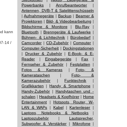
Powerbanks
|
Anrufbeantworter
|
Antennen, DVB-T & Satelittenschüsseln
|
Aufnahmegeräte
|
Backup
|
Beamer &
Projektoren
|
Bild- & Videobearbeitung
|
Bildschirme & Monitore
|
Blu-Ray
|
und kann
Bluetooth
|
Brenngeräte & Laufwerke
|
Bühnen- & Lichttechnik
|
Bürobedarf
|
07-14 /
Camcorder
|
CD-Zubehör
|
Computer
|
Computer-Sicherheit
|
Dockingstationen
|
Drucker & Zubehör
|
E-Book- & E-
Reader
|
Eingabegeräte
|
Fax
|
Fernseher & Zubehör
|
Festplatten
|
Fotos & Kameras
|
Foto- &
Kamerataschen
|
Foto- &
Kamerazubehör
|
Funktechnik
|
Grafikkarten
|
Handy & Smartphone
|
Handy-Zubehör
|
Handytaschen und -
schalen
|
Headsets & Kopfhörer
|
Home
Entertainment
|
Hotspots, Router, W-
LAN & WAPs
|
Kabel
|
Kartenleser
|
Laptops, Notebooks & Netbooks
|
Laptopzubehör
|
Lautsprecher,
Subwoofer & Verstärker
|
Mikrofone
|