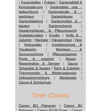
|
Feuerstellen
|
Fräsen
|
Gartenabfall &
Kompostierung
|
Gartendeko und -
beleuchtung
|
Gartengeräte & -
werkzeug
|
Gartenhäuser
|
Gartenkleidung
|
Gartenmöbel & -
bauten
|
Gartenscheren
|
Gewächshäuser & Pflanzenzucht
|
Grabdekoration
|
Greifer
|
Grills & -
zubehör
|
Häcksler
|
Hängemöbel
|
Holz
|
Holzspalter
|
Insektenschutz &
Tierabwehr
|
Markisen &
Sonnenschirme
|
Pflanzensamen
|
Pools & -zubehör
|
Rasen
|
Rasenmäher & Sensen
|
Sauna
|
Schaufeln & Spaten
|
Teich & Zubehör
|
Thermometer & Wetterstationen
|
Unkrautvernichtung
|
Windspiele
|
Zäune & Sichtschutz
Toner (Canon)
Canon BIJ Patronen
|
Canon BJ
Patronen
|
Canon BJ-W Toner
|
Canon