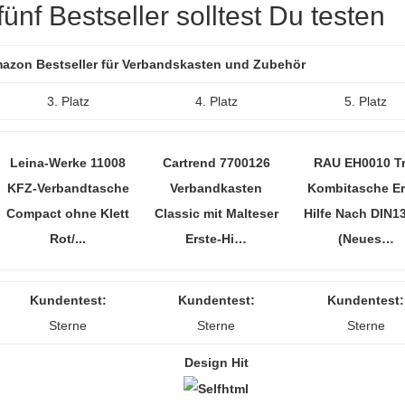
ünf Bestseller solltest Du testen
Amazon Bestseller für Verbandskasten und Zubehör
3. Platz
4. Platz
5. Platz
Leina-Werke 11008
Cartrend 7700126
RAU EH0010 Tr
KFZ-Verbandtasche
Verbandkasten
Kombitasche Er
Compact ohne Klett
Classic mit Malteser
Hilfe Nach DIN1
Rot/...
Erste-Hi…
(Neues…
Kundentest:
Kundentest:
Kundentest:
Sterne
Sterne
Sterne
Design Hit