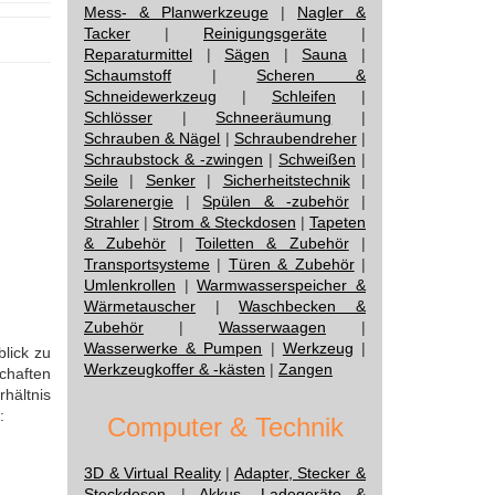
Mess- & Planwerkzeuge
|
Nagler &
Tacker
|
Reinigungsgeräte
|
Reparaturmittel
|
Sägen
|
Sauna
|
Schaumstoff
|
Scheren &
Schneidewerkzeug
|
Schleifen
|
Schlösser
|
Schneeräumung
|
Schrauben & Nägel
|
Schraubendreher
|
Schraubstock & -zwingen
|
Schweißen
|
Seile
|
Senker
|
Sicherheitstechnik
|
Solarenergie
|
Spülen & -zubehör
|
Strahler
|
Strom & Steckdosen
|
Tapeten
& Zubehör
|
Toiletten & Zubehör
|
Transportsysteme
|
Türen & Zubehör
|
Umlenkrollen
|
Warmwasserspeicher &
Wärmetauscher
|
Waschbecken &
Zubehör
|
Wasserwaagen
|
Wasserwerke & Pumpen
|
Werkzeug
|
blick zu
Werkzeugkoffer & -kästen
|
Zangen
chaften
hältnis
:
Computer & Technik
3D & Virtual Reality
|
Adapter, Stecker &
Steckdosen
|
Akkus, Ladegeräte &