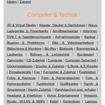
kästen
|
Zangen
Computer & Technik
3D & Virtual Reality
|
Adapter, Stecker & Steckdosen
|
Akkus,
Ladegeräte & Powerbanks
|
Anrufbeantworter
|
Antennen,
DVB-T & Satelittenschüsseln
|
Aufnahmegeräte
|
Backup
|
Beamer & Projektoren
|
Bild- & Videobearbeitung
|
Bildschirme & Monitore
|
Blu-Ray
|
Bluetooth
|
Brenngeräte &
Laufwerke
|
Bühnen- & Lichttechnik
|
Bürobedarf
|
Camcorder
|
CD-Zubehör
|
Computer
|
Computer-Sicherheit
|
Dockingstationen
|
Drucker & Zubehör
|
E-Book- & E-Reader
|
Eingabegeräte
|
Fax
|
Fernseher & Zubehör
|
Festplatten
|
Fotos & Kameras
|
Foto- & Kamerataschen
|
Foto- &
Kamerazubehör
|
Funktechnik
|
Grafikkarten
|
Handy &
Smartphone
|
Handy-Zubehör
|
Handytaschen und -schalen
|
Headsets & Kopfhörer
|
Home Entertainment
|
Hotspots,
Router, W-LAN & WAPs
|
Kabel
|
Kartenleser
|
Laptops,