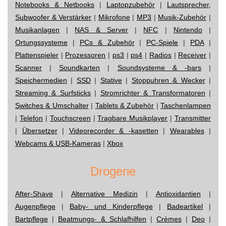
Notebooks & Netbooks
|
Laptopzubehör
|
Lautsprecher,
Subwoofer & Verstärker
|
Mikrofone
|
MP3
|
Musik-Zubehör
|
Musikanlagen
|
NAS & Server
|
NFC
|
Nintendo
|
Ortungssysteme
|
PCs & Zubehör
|
PC-Spiele
|
PDA
|
Plattenspieler
|
Prozessoren
|
ps3
|
ps4
|
Radios
|
Receiver
|
Scanner
|
Soundkarten
|
Soundsysteme & -bars
|
Speichermedien
|
SSD
|
Stative
|
Stoppuhren & Wecker
|
Streaming & Surfsticks
|
Stromrichter & Transformatoren
|
Switches & Umschalter
|
Tablets & Zubehör
|
Taschenlampen
|
Telefon
|
Touchscreen
|
Tragbare Musikplayer
|
Transmitter
|
Übersetzer
|
Videorecorder & -kasetten
|
Wearables
|
Webcams & USB-Kameras
|
Xbox
Drogerie
After-Shave
|
Alternative Medizin
|
Antioxidantien
|
Augenpflege
|
Baby- und Kinderpflege
|
Badeartikel
|
Bartpflege
|
Beatmungs- & Schlafhilfen
|
Crèmes
|
Deo
|