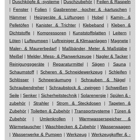
|
Duschköpfe & -systeme
|
Duschzubehör
|
Feilen & Raspeln
|
Fenster
|
Folien
|
Gasbrenner, -kocher & -kartuschen
|
Hämmer
|
Heizgeräte & Lüftungen
|
Hobel
|
Kamin- &
Pelletöfen
|
Kanister & Trichter
|
Klebeband
|
Kleben &
Dichtstoffe
|
Kompressoren
|
Kunststoffplatten
|
Leitern
|
Löten
|
Luftpumpen
|
Luftreiniger & Klimaanlagen
|
Magnete
|
Maler- & Maurerbedarf
|
Maßbänder, Meter & Maßstäbe
|
Meißel
|
Melder, Mess- & Planwerkzeuge
|
Nagler & Tacker
|
Reinigungsgeräte
|
Reparaturmittel
|
Sägen
|
Sauna
|
Schaumstoff
|
Scheren & Schneidewerkzeug
|
Schleifen
|
Schlösser
|
Schneeräumung
|
Schrauben & Nägel
|
Schraubendreher
|
Schraubstock & -zwingen
|
Schweißen
|
Seile
|
Senker
|
Sicherheitstechnik
|
Solarenergie
|
Spülen & -
zubehör
|
Strahler
|
Strom & Steckdosen
|
Tapeten &
Zubehör
|
Toiletten & Zubehör
|
Transportsysteme
|
Türen &
Zubehör
|
Umlenkrollen
|
Warmwasserspeicher &
Wärmetauscher
|
Waschbecken & Zubehör
|
Wasserwaagen
|
Wasserwerke & Pumpen
|
Werkzeug
|
Werkzeugkoffer & -