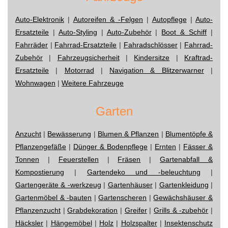
Auto-Elektronik
|
Autoreifen & -Felgen
|
Autopflege
|
Auto-
Ersatzteile
|
Auto-Styling
|
Auto-Zubehör
|
Boot & Schiff
|
Fahrräder
|
Fahrrad-Ersatzteile
|
Fahradschlösser
|
Fahrrad-
Zubehör
|
Fahrzeugsicherheit
|
Kindersitze
|
Kraftrad-
Ersatzteile
|
Motorrad
|
Navigation & Blitzerwarner
|
Wohnwagen
|
Weitere Fahrzeuge
Garten
Anzucht
|
Bewässerung
|
Blumen & Pflanzen
|
Blumentöpfe &
Pflanzengefäße
|
Dünger & Bodenpflege
|
Ernten
|
Fässer &
Tonnen
|
Feuerstellen
|
Fräsen
|
Gartenabfall &
Kompostierung
|
Gartendeko und -beleuchtung
|
Gartengeräte & -werkzeug
|
Gartenhäuser
|
Gartenkleidung
|
Gartenmöbel & -bauten
|
Gartenscheren
|
Gewächshäuser &
Pflanzenzucht
|
Grabdekoration
|
Greifer
|
Grills & -zubehör
|
Häcksler
|
Hängemöbel
|
Holz
|
Holzspalter
|
Insektenschutz