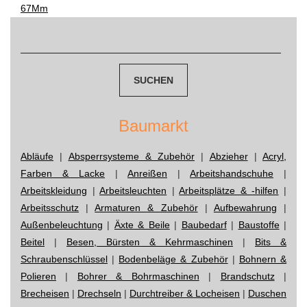
67Mm
navigation
Suchen
nach:
Baumarkt
Abläufe
|
Absperrsysteme & Zubehör
|
Abzieher
|
Acryl,
Farben & Lacke
|
Anreißen
|
Arbeitshandschuhe
|
Arbeitskleidung
|
Arbeitsleuchten
|
Arbeitsplätze & -hilfen
|
Arbeitsschutz
|
Armaturen & Zubehör
|
Aufbewahrung
|
Außenbeleuchtung
|
Äxte & Beile
|
Baubedarf
|
Baustoffe
|
Beitel
|
Besen, Bürsten & Kehrmaschinen
|
Bits &
Schraubenschlüssel
|
Bodenbeläge & Zubehör
|
Bohnern &
Polieren
|
Bohrer & Bohrmaschinen
|
Brandschutz
|
Brecheisen
|
Drechseln
|
Durchtreiber & Locheisen
|
Duschen