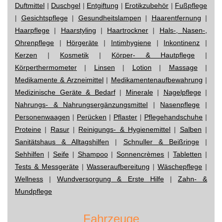
Duftmittel
|
Duschgel
|
Entgiftung
|
Erotikzubehör
|
Fußpflege
|
Gesichtspflege
|
Gesundheitslampen
|
Haarentfernung
|
Haarpflege
|
Haarstyling
|
Haartrockner
|
Hals-, Nasen-,
Ohrenpflege
|
Hörgeräte
|
Intimhygiene
|
Inkontinenz
|
Kerzen
|
Kosmetik
|
Körper- & Hautpflege
|
Körperthermometer
|
Linsen
|
Lotion
|
Massage
|
Medikamente & Arzneimittel
|
Medikamentenaufbewahrung
|
Medizinische Geräte & Bedarf
|
Minerale
|
Nagelpflege
|
Nahrungs- & Nahrungsergänzungsmittel
|
Nasenpflege
|
Personenwaagen
|
Perücken
|
Pflaster
|
Pflegehandschuhe
|
Proteine
|
Rasur
|
Reinigungs- & Hygienemittel
|
Salben
|
Sanitätshaus & Alltagshilfen
|
Schnuller & Beißringe
|
Sehhilfen
|
Seife
|
Shampoo
|
Sonnencrèmes
|
Tabletten
|
Tests & Messgeräte
|
Wasseraufbereitung
|
Wäschepflege
|
Wellness
|
Wundversorgung & Erste Hilfe
|
Zahn- &
Mundpflege
Fahrzeuge