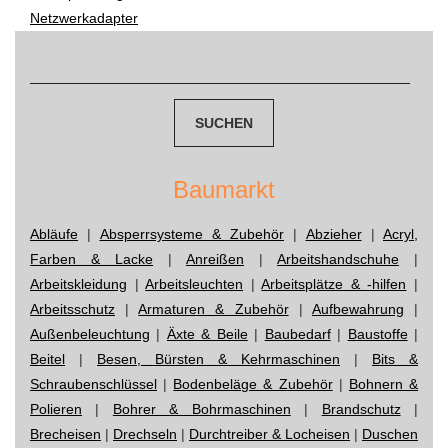
navigation
Netzwerkadapter
Suchen
nach:
Baumarkt
Abläufe
|
Absperrsysteme & Zubehör
|
Abzieher
|
Acryl,
Farben & Lacke
|
Anreißen
|
Arbeitshandschuhe
|
Arbeitskleidung
|
Arbeitsleuchten
|
Arbeitsplätze & -hilfen
|
Arbeitsschutz
|
Armaturen & Zubehör
|
Aufbewahrung
|
Außenbeleuchtung
|
Äxte & Beile
|
Baubedarf
|
Baustoffe
|
Beitel
|
Besen, Bürsten & Kehrmaschinen
|
Bits &
Schraubenschlüssel
|
Bodenbeläge & Zubehör
|
Bohnern &
Polieren
|
Bohrer & Bohrmaschinen
|
Brandschutz
|
Brecheisen
|
Drechseln
|
Durchtreiber & Locheisen
|
Duschen