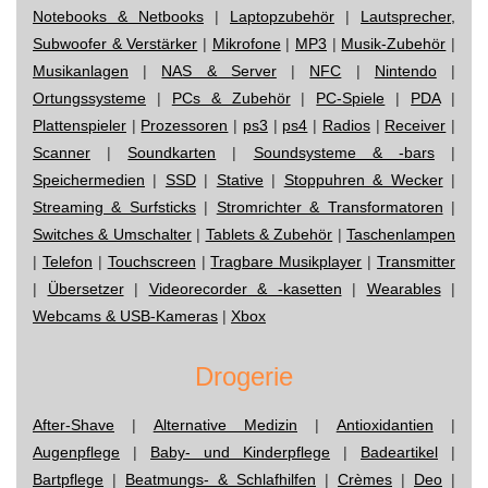
Notebooks & Netbooks
|
Laptopzubehör
|
Lautsprecher,
Subwoofer & Verstärker
|
Mikrofone
|
MP3
|
Musik-Zubehör
|
Musikanlagen
|
NAS & Server
|
NFC
|
Nintendo
|
Ortungssysteme
|
PCs & Zubehör
|
PC-Spiele
|
PDA
|
Plattenspieler
|
Prozessoren
|
ps3
|
ps4
|
Radios
|
Receiver
|
Scanner
|
Soundkarten
|
Soundsysteme & -bars
|
Speichermedien
|
SSD
|
Stative
|
Stoppuhren & Wecker
|
Streaming & Surfsticks
|
Stromrichter & Transformatoren
|
Switches & Umschalter
|
Tablets & Zubehör
|
Taschenlampen
|
Telefon
|
Touchscreen
|
Tragbare Musikplayer
|
Transmitter
|
Übersetzer
|
Videorecorder & -kasetten
|
Wearables
|
Webcams & USB-Kameras
|
Xbox
Drogerie
After-Shave
|
Alternative Medizin
|
Antioxidantien
|
Augenpflege
|
Baby- und Kinderpflege
|
Badeartikel
|
Bartpflege
|
Beatmungs- & Schlafhilfen
|
Crèmes
|
Deo
|