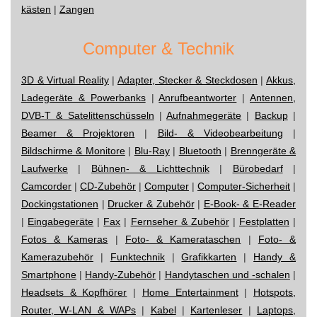
kästen
|
Zangen
Computer & Technik
3D & Virtual Reality
|
Adapter, Stecker & Steckdosen
|
Akkus,
Ladegeräte & Powerbanks
|
Anrufbeantworter
|
Antennen,
DVB-T & Satelittenschüsseln
|
Aufnahmegeräte
|
Backup
|
Beamer & Projektoren
|
Bild- & Videobearbeitung
|
Bildschirme & Monitore
|
Blu-Ray
|
Bluetooth
|
Brenngeräte &
Laufwerke
|
Bühnen- & Lichttechnik
|
Bürobedarf
|
Camcorder
|
CD-Zubehör
|
Computer
|
Computer-Sicherheit
|
Dockingstationen
|
Drucker & Zubehör
|
E-Book- & E-Reader
|
Eingabegeräte
|
Fax
|
Fernseher & Zubehör
|
Festplatten
|
Fotos & Kameras
|
Foto- & Kamerataschen
|
Foto- &
Kamerazubehör
|
Funktechnik
|
Grafikkarten
|
Handy &
Smartphone
|
Handy-Zubehör
|
Handytaschen und -schalen
|
Headsets & Kopfhörer
|
Home Entertainment
|
Hotspots,
Router, W-LAN & WAPs
|
Kabel
|
Kartenleser
|
Laptops,