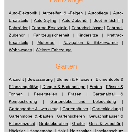
Auto-Elektronik
|
Autoreifen & -Felgen
|
Autopflege
|
Auto-
Ersatzteile
|
Auto-Styling
|
Auto-Zubehör
|
Boot & Schiff
|
Fahrräder
|
Fahrrad-Ersatzteile
|
Fahradschlösser
|
Fahrrad-
Zubehör
|
Fahrzeugsicherheit
|
Kindersitze
|
Kraftrad-
Ersatzteile
|
Motorrad
|
Navigation & Blitzerwarner
|
Wohnwagen
|
Weitere Fahrzeuge
Garten
Anzucht
|
Bewässerung
|
Blumen & Pflanzen
|
Blumentöpfe &
Pflanzengefäße
|
Dünger & Bodenpflege
|
Ernten
|
Fässer &
Tonnen
|
Feuerstellen
|
Fräsen
|
Gartenabfall &
Kompostierung
|
Gartendeko und -beleuchtung
|
Gartengeräte & -werkzeug
|
Gartenhäuser
|
Gartenkleidung
|
Gartenmöbel & -bauten
|
Gartenscheren
|
Gewächshäuser &
Pflanzenzucht
|
Grabdekoration
|
Greifer
|
Grills & -zubehör
|
Häcksler
|
Hängemöbel
|
Holz
|
Holzspalter
|
Insektenschutz