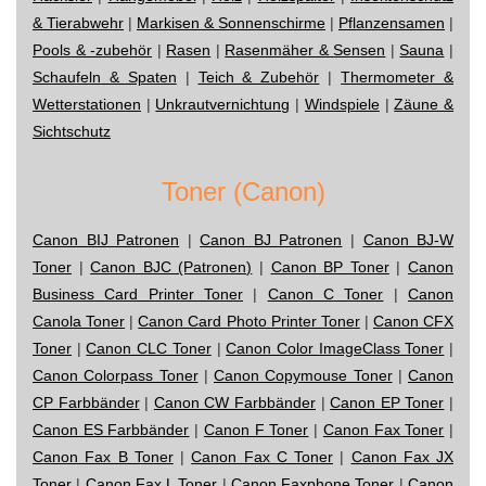
& Tierabwehr
|
Markisen & Sonnenschirme
|
Pflanzensamen
|
Pools & -zubehör
|
Rasen
|
Rasenmäher & Sensen
|
Sauna
|
Schaufeln & Spaten
|
Teich & Zubehör
|
Thermometer &
Wetterstationen
|
Unkrautvernichtung
|
Windspiele
|
Zäune &
Sichtschutz
Toner (Canon)
Canon BIJ Patronen
|
Canon BJ Patronen
|
Canon BJ-W
Toner
|
Canon BJC (Patronen)
|
Canon BP Toner
|
Canon
Business Card Printer Toner
|
Canon C Toner
|
Canon
Canola Toner
|
Canon Card Photo Printer Toner
|
Canon CFX
Toner
|
Canon CLC Toner
|
Canon Color ImageClass Toner
|
Canon Colorpass Toner
|
Canon Copymouse Toner
|
Canon
CP Farbbänder
|
Canon CW Farbbänder
|
Canon EP Toner
|
Canon ES Farbbänder
|
Canon F Toner
|
Canon Fax Toner
|
Canon Fax B Toner
|
Canon Fax C Toner
|
Canon Fax JX
Toner
|
Canon Fax L Toner
|
Canon Faxphone Toner
|
Canon