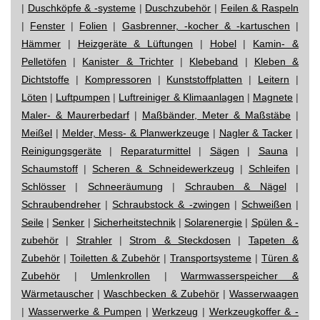
|
Duschköpfe & -systeme
|
Duschzubehör
|
Feilen & Raspeln
|
Fenster
|
Folien
|
Gasbrenner, -kocher & -kartuschen
|
Hämmer
|
Heizgeräte & Lüftungen
|
Hobel
|
Kamin- &
Pelletöfen
|
Kanister & Trichter
|
Klebeband
|
Kleben &
Dichtstoffe
|
Kompressoren
|
Kunststoffplatten
|
Leitern
|
Löten
|
Luftpumpen
|
Luftreiniger & Klimaanlagen
|
Magnete
|
Maler- & Maurerbedarf
|
Maßbänder, Meter & Maßstäbe
|
Meißel
|
Melder, Mess- & Planwerkzeuge
|
Nagler & Tacker
|
Reinigungsgeräte
|
Reparaturmittel
|
Sägen
|
Sauna
|
Schaumstoff
|
Scheren & Schneidewerkzeug
|
Schleifen
|
Schlösser
|
Schneeräumung
|
Schrauben & Nägel
|
Schraubendreher
|
Schraubstock & -zwingen
|
Schweißen
|
Seile
|
Senker
|
Sicherheitstechnik
|
Solarenergie
|
Spülen & -
zubehör
|
Strahler
|
Strom & Steckdosen
|
Tapeten &
Zubehör
|
Toiletten & Zubehör
|
Transportsysteme
|
Türen &
Zubehör
|
Umlenkrollen
|
Warmwasserspeicher &
Wärmetauscher
|
Waschbecken & Zubehör
|
Wasserwaagen
|
Wasserwerke & Pumpen
|
Werkzeug
|
Werkzeugkoffer & -