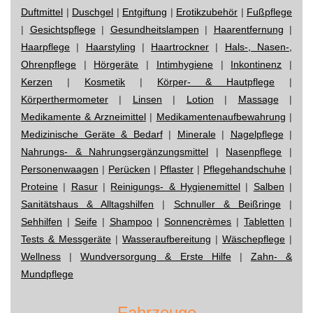
Duftmittel
|
Duschgel
|
Entgiftung
|
Erotikzubehör
|
Fußpflege
|
Gesichtspflege
|
Gesundheitslampen
|
Haarentfernung
|
Haarpflege
|
Haarstyling
|
Haartrockner
|
Hals-, Nasen-,
Ohrenpflege
|
Hörgeräte
|
Intimhygiene
|
Inkontinenz
|
Kerzen
|
Kosmetik
|
Körper- & Hautpflege
|
Körperthermometer
|
Linsen
|
Lotion
|
Massage
|
Medikamente & Arzneimittel
|
Medikamentenaufbewahrung
|
Medizinische Geräte & Bedarf
|
Minerale
|
Nagelpflege
|
Nahrungs- & Nahrungsergänzungsmittel
|
Nasenpflege
|
Personenwaagen
|
Perücken
|
Pflaster
|
Pflegehandschuhe
|
Proteine
|
Rasur
|
Reinigungs- & Hygienemittel
|
Salben
|
Sanitätshaus & Alltagshilfen
|
Schnuller & Beißringe
|
Sehhilfen
|
Seife
|
Shampoo
|
Sonnencrèmes
|
Tabletten
|
Tests & Messgeräte
|
Wasseraufbereitung
|
Wäschepflege
|
Wellness
|
Wundversorgung & Erste Hilfe
|
Zahn- &
Mundpflege
Fahrzeuge