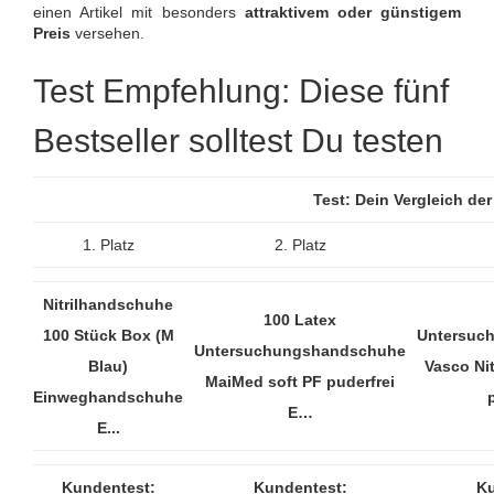
einen Artikel mit besonders
attraktivem oder günstigem
Preis
versehen.
Test Empfehlung: Diese fünf
Bestseller solltest Du testen
Test: Dein Vergleich d
1. Platz
2. Platz
Nitrilhandschuhe
100 Latex
100 Stück Box (M
Untersuc
Untersuchungshandschuhe
Blau)
Vasco Nit
MaiMed soft PF puderfrei
Einweghandschuhe
p
E…
E...
Kundentest:
Kundentest:
Ku