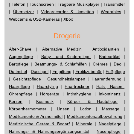
|
Telefon
|
Touchscreen
|
Tragbare Musikplayer
|
Transmitter
|
Übersetzer
|
Videorecorder & -kasetten
|
Wearables
|
Webcams & USB-Kameras
|
Xbox
Drogerie
After-Shave
|
Alternative Medizin
|
Antioxidantien
|
Augenpflege
|
Baby- und Kinderpflege
|
Badeartikel
|
Bartpflege
|
Beatmungs- & Schlafhilfen
|
Crèmes
|
Deo
|
Duftmittel
|
Duschgel
|
Entgiftung
|
Erotikzubehör
|
Fußpflege
|
Gesichtspflege
|
Gesundheitslampen
|
Haarentfernung
|
Haarpflege
|
Haarstyling
|
Haartrockner
|
Hals-, Nasen-,
Ohrenpflege
|
Hörgeräte
|
Intimhygiene
|
Inkontinenz
|
Kerzen
|
Kosmetik
|
Körper- & Hautpflege
|
Körperthermometer
|
Linsen
|
Lotion
|
Massage
|
Medikamente & Arzneimittel
|
Medikamentenaufbewahrung
|
Medizinische Geräte & Bedarf
|
Minerale
|
Nagelpflege
|
Nahrungs- & Nahrungsergänzungsmittel
|
Nasenpflege
|