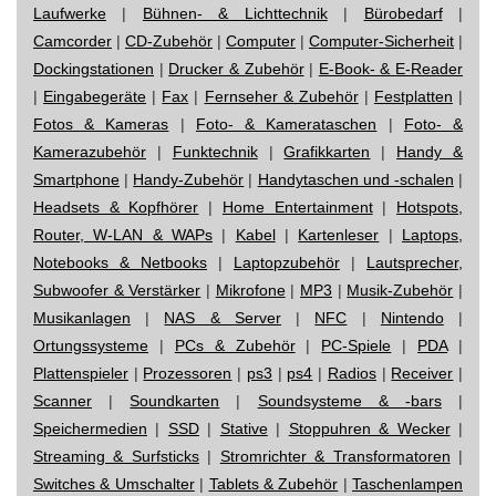
Laufwerke
|
Bühnen- & Lichttechnik
|
Bürobedarf
|
Camcorder
|
CD-Zubehör
|
Computer
|
Computer-Sicherheit
|
Dockingstationen
|
Drucker & Zubehör
|
E-Book- & E-Reader
|
Eingabegeräte
|
Fax
|
Fernseher & Zubehör
|
Festplatten
|
Fotos & Kameras
|
Foto- & Kamerataschen
|
Foto- &
Kamerazubehör
|
Funktechnik
|
Grafikkarten
|
Handy &
Smartphone
|
Handy-Zubehör
|
Handytaschen und -schalen
|
Headsets & Kopfhörer
|
Home Entertainment
|
Hotspots,
Router, W-LAN & WAPs
|
Kabel
|
Kartenleser
|
Laptops,
Notebooks & Netbooks
|
Laptopzubehör
|
Lautsprecher,
Subwoofer & Verstärker
|
Mikrofone
|
MP3
|
Musik-Zubehör
|
Musikanlagen
|
NAS & Server
|
NFC
|
Nintendo
|
Ortungssysteme
|
PCs & Zubehör
|
PC-Spiele
|
PDA
|
Plattenspieler
|
Prozessoren
|
ps3
|
ps4
|
Radios
|
Receiver
|
Scanner
|
Soundkarten
|
Soundsysteme & -bars
|
Speichermedien
|
SSD
|
Stative
|
Stoppuhren & Wecker
|
Streaming & Surfsticks
|
Stromrichter & Transformatoren
|
Switches & Umschalter
|
Tablets & Zubehör
|
Taschenlampen