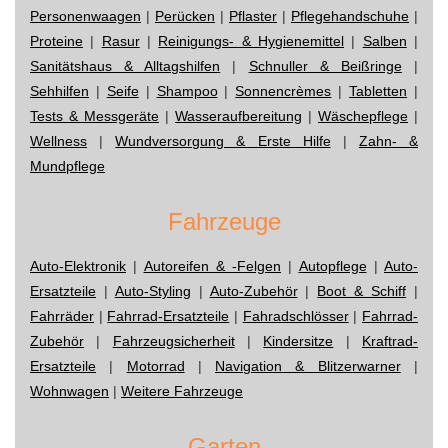
Personenwaagen
|
Perücken
|
Pflaster
|
Pflegehandschuhe
|
Proteine
|
Rasur
|
Reinigungs- & Hygienemittel
|
Salben
|
Sanitätshaus & Alltagshilfen
|
Schnuller & Beißringe
|
Sehhilfen
|
Seife
|
Shampoo
|
Sonnencrèmes
|
Tabletten
|
Tests & Messgeräte
|
Wasseraufbereitung
|
Wäschepflege
|
Wellness
|
Wundversorgung & Erste Hilfe
|
Zahn- &
Mundpflege
Fahrzeuge
Auto-Elektronik
|
Autoreifen & -Felgen
|
Autopflege
|
Auto-
Ersatzteile
|
Auto-Styling
|
Auto-Zubehör
|
Boot & Schiff
|
Fahrräder
|
Fahrrad-Ersatzteile
|
Fahradschlösser
|
Fahrrad-
Zubehör
|
Fahrzeugsicherheit
|
Kindersitze
|
Kraftrad-
Ersatzteile
|
Motorrad
|
Navigation & Blitzerwarner
|
Wohnwagen
|
Weitere Fahrzeuge
Garten