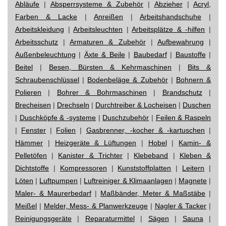
Abläufe
|
Absperrsysteme & Zubehör
|
Abzieher
|
Acryl,
Farben & Lacke
|
Anreißen
|
Arbeitshandschuhe
|
Arbeitskleidung
|
Arbeitsleuchten
|
Arbeitsplätze & -hilfen
|
Arbeitsschutz
|
Armaturen & Zubehör
|
Aufbewahrung
|
Außenbeleuchtung
|
Äxte & Beile
|
Baubedarf
|
Baustoffe
|
Beitel
|
Besen, Bürsten & Kehrmaschinen
|
Bits &
Schraubenschlüssel
|
Bodenbeläge & Zubehör
|
Bohnern &
Polieren
|
Bohrer & Bohrmaschinen
|
Brandschutz
|
Brecheisen
|
Drechseln
|
Durchtreiber & Locheisen
|
Duschen
|
Duschköpfe & -systeme
|
Duschzubehör
|
Feilen & Raspeln
|
Fenster
|
Folien
|
Gasbrenner, -kocher & -kartuschen
|
Hämmer
|
Heizgeräte & Lüftungen
|
Hobel
|
Kamin- &
Pelletöfen
|
Kanister & Trichter
|
Klebeband
|
Kleben &
Dichtstoffe
|
Kompressoren
|
Kunststoffplatten
|
Leitern
|
Löten
|
Luftpumpen
|
Luftreiniger & Klimaanlagen
|
Magnete
|
Maler- & Maurerbedarf
|
Maßbänder, Meter & Maßstäbe
|
Meißel
|
Melder, Mess- & Planwerkzeuge
|
Nagler & Tacker
|
Reinigungsgeräte
|
Reparaturmittel
|
Sägen
|
Sauna
|