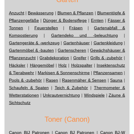
Anzucht
|
Bewässerung
|
Blumen & Pflanzen
|
Blumentöpfe &
Pflanzengefäße
|
Dünger & Bodenpflege
|
Ernten
|
Fässer &
Tonnen
|
Feuerstellen
|
Fräsen
|
Gartenabfall &
Kompostierung
|
Gartendeko und -beleuchtung
|
Gartengeräte & -werkzeug
|
Gartenhäuser
|
Gartenkleidung
|
Gartenmöbel & -bauten
|
Gartenscheren
|
Gewächshäuser &
Pflanzenzucht
|
Grabdekoration
|
Greifer
|
Grills & -zubehör
|
Häcksler
|
Hängemöbel
|
Holz
|
Holzspalter
|
Insektenschutz
& Tierabwehr
|
Markisen & Sonnenschirme
|
Pflanzensamen
|
Pools & -zubehör
|
Rasen
|
Rasenmäher & Sensen
|
Sauna
|
Schaufeln & Spaten
|
Teich & Zubehör
|
Thermometer &
Wetterstationen
|
Unkrautvernichtung
|
Windspiele
|
Zäune &
Sichtschutz
Toner (Canon)
Canon BIJ Patronen
|
Canon BJ Patronen
|
Canon BJ-W