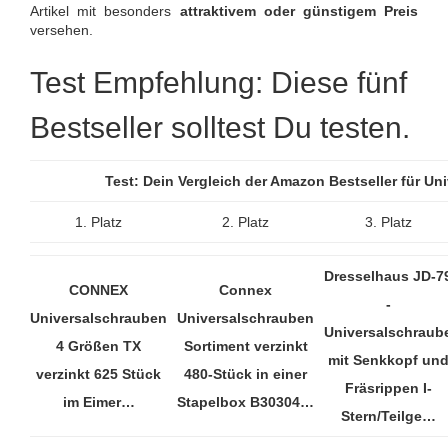
Artikel mit besonders
attraktivem oder günstigem Preis
versehen.
Test Empfehlung: Diese fünf
Bestseller solltest Du testen.
Test: Dein Vergleich der Amazon Bestseller für U
1. Platz
2. Platz
3. Platz
Dresselhaus JD-7
CONNEX
Connex
-
Universalschrauben
Universalschrauben
Universalschraub
4 Größen TX
Sortiment verzinkt
mit Senkkopf un
verzinkt 625 Stück
480-Stück in einer
Fräsrippen I-
im Eimer…
Stapelbox B30304…
Stern/Teilge…