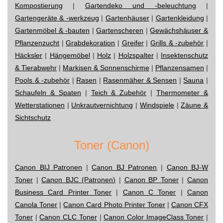
Kompostierung
|
Gartendeko und -beleuchtung
|
Gartengeräte & -werkzeug
|
Gartenhäuser
|
Gartenkleidung
|
Gartenmöbel & -bauten
|
Gartenscheren
|
Gewächshäuser &
Pflanzenzucht
|
Grabdekoration
|
Greifer
|
Grills & -zubehör
|
Häcksler
|
Hängemöbel
|
Holz
|
Holzspalter
|
Insektenschutz
& Tierabwehr
|
Markisen & Sonnenschirme
|
Pflanzensamen
|
Pools & -zubehör
|
Rasen
|
Rasenmäher & Sensen
|
Sauna
|
Schaufeln & Spaten
|
Teich & Zubehör
|
Thermometer &
Wetterstationen
|
Unkrautvernichtung
|
Windspiele
|
Zäune &
Sichtschutz
Toner (Canon)
Canon BIJ Patronen
|
Canon BJ Patronen
|
Canon BJ-W
Toner
|
Canon BJC (Patronen)
|
Canon BP Toner
|
Canon
Business Card Printer Toner
|
Canon C Toner
|
Canon
Canola Toner
|
Canon Card Photo Printer Toner
|
Canon CFX
Toner
|
Canon CLC Toner
|
Canon Color ImageClass Toner
|