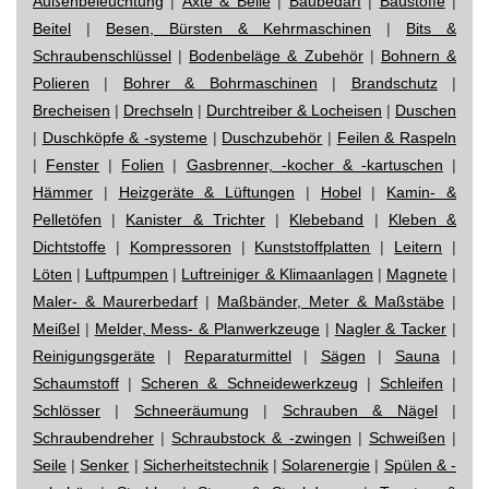
Außenbeleuchtung
|
Äxte & Beile
|
Baubedarf
|
Baustoffe
|
Beitel
|
Besen, Bürsten & Kehrmaschinen
|
Bits &
Schraubenschlüssel
|
Bodenbeläge & Zubehör
|
Bohnern &
Polieren
|
Bohrer & Bohrmaschinen
|
Brandschutz
|
Brecheisen
|
Drechseln
|
Durchtreiber & Locheisen
|
Duschen
|
Duschköpfe & -systeme
|
Duschzubehör
|
Feilen & Raspeln
|
Fenster
|
Folien
|
Gasbrenner, -kocher & -kartuschen
|
Hämmer
|
Heizgeräte & Lüftungen
|
Hobel
|
Kamin- &
Pelletöfen
|
Kanister & Trichter
|
Klebeband
|
Kleben &
Dichtstoffe
|
Kompressoren
|
Kunststoffplatten
|
Leitern
|
Löten
|
Luftpumpen
|
Luftreiniger & Klimaanlagen
|
Magnete
|
Maler- & Maurerbedarf
|
Maßbänder, Meter & Maßstäbe
|
Meißel
|
Melder, Mess- & Planwerkzeuge
|
Nagler & Tacker
|
Reinigungsgeräte
|
Reparaturmittel
|
Sägen
|
Sauna
|
Schaumstoff
|
Scheren & Schneidewerkzeug
|
Schleifen
|
Schlösser
|
Schneeräumung
|
Schrauben & Nägel
|
Schraubendreher
|
Schraubstock & -zwingen
|
Schweißen
|
Seile
|
Senker
|
Sicherheitstechnik
|
Solarenergie
|
Spülen & -