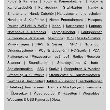
Fotos & Kameras
|
Foto- & Kamerataschen
|
Foto- &
Kamerazubehör
|
Funktechnik
|
Grafikkarten
|
Handy &
Smartphone
|
Handy-Zubehör
|
Handytaschen und -schalen
|
Headsets & Kopfhörer
|
Home Entertainment
|
Hotspots,
Router, W-LAN & WAPs
|
Kabel
|
Kartenleser
|
Laptops,
Notebooks & Netbooks
|
Laptopzubehör
|
Lautsprecher,
Subwoofer & Verstärker
|
Mikrofone
|
MP3
|
Musik-Zubehör
|
Musikanlagen
|
NAS & Server
|
NFC
|
Nintendo
|
Ortungssysteme
|
PCs & Zubehör
|
PC-Spiele
|
PDA
|
Plattenspieler
|
Prozessoren
|
ps3
|
ps4
|
Radios
|
Receiver
|
Scanner
|
Soundkarten
|
Soundsysteme & -bars
|
Speichermedien
|
SSD
|
Stative
|
Stoppuhren & Wecker
|
Streaming & Surfsticks
|
Stromrichter & Transformatoren
|
Switches & Umschalter
|
Tablets & Zubehör
|
Taschenlampen
|
Telefon
|
Touchscreen
|
Tragbare Musikplayer
|
Transmitter
|
Übersetzer
|
Videorecorder & -kasetten
|
Wearables
|
Webcams & USB-Kameras
|
Xbox