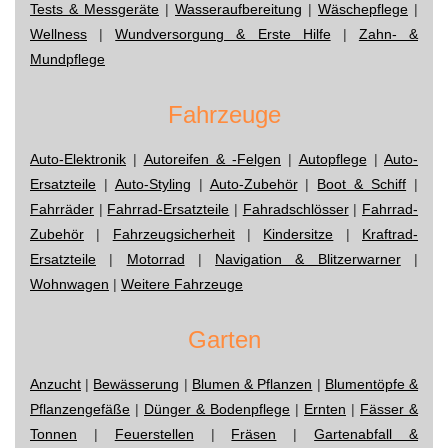
Tests & Messgeräte
|
Wasseraufbereitung
|
Wäschepflege
|
Wellness
|
Wundversorgung & Erste Hilfe
|
Zahn- &
Mundpflege
Fahrzeuge
Auto-Elektronik
|
Autoreifen & -Felgen
|
Autopflege
|
Auto-
Ersatzteile
|
Auto-Styling
|
Auto-Zubehör
|
Boot & Schiff
|
Fahrräder
|
Fahrrad-Ersatzteile
|
Fahradschlösser
|
Fahrrad-
Zubehör
|
Fahrzeugsicherheit
|
Kindersitze
|
Kraftrad-
Ersatzteile
|
Motorrad
|
Navigation & Blitzerwarner
|
Wohnwagen
|
Weitere Fahrzeuge
Garten
Anzucht
|
Bewässerung
|
Blumen & Pflanzen
|
Blumentöpfe &
Pflanzengefäße
|
Dünger & Bodenpflege
|
Ernten
|
Fässer &
Tonnen
|
Feuerstellen
|
Fräsen
|
Gartenabfall &