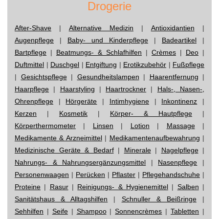
Drogerie
After-Shave
|
Alternative Medizin
|
Antioxidantien
|
Augenpflege
|
Baby- und Kinderpflege
|
Badeartikel
|
Bartpflege
|
Beatmungs- & Schlafhilfen
|
Crèmes
|
Deo
|
Duftmittel
|
Duschgel
|
Entgiftung
|
Erotikzubehör
|
Fußpflege
|
Gesichtspflege
|
Gesundheitslampen
|
Haarentfernung
|
Haarpflege
|
Haarstyling
|
Haartrockner
|
Hals-, Nasen-,
Ohrenpflege
|
Hörgeräte
|
Intimhygiene
|
Inkontinenz
|
Kerzen
|
Kosmetik
|
Körper- & Hautpflege
|
Körperthermometer
|
Linsen
|
Lotion
|
Massage
|
Medikamente & Arzneimittel
|
Medikamentenaufbewahrung
|
Medizinische Geräte & Bedarf
|
Minerale
|
Nagelpflege
|
Nahrungs- & Nahrungsergänzungsmittel
|
Nasenpflege
|
Personenwaagen
|
Perücken
|
Pflaster
|
Pflegehandschuhe
|
Proteine
|
Rasur
|
Reinigungs- & Hygienemittel
|
Salben
|
Sanitätshaus & Alltagshilfen
|
Schnuller & Beißringe
|
Sehhilfen
|
Seife
|
Shampoo
|
Sonnencrèmes
|
Tabletten
|