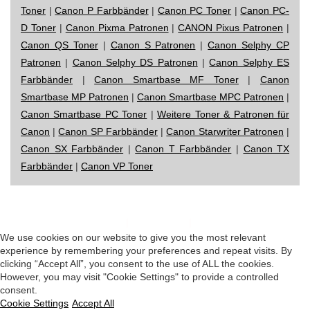
Toner
|
Canon P Farbbänder
|
Canon PC Toner
|
Canon PC-
D Toner
|
Canon Pixma Patronen
|
CANON Pixus Patronen
|
Canon QS Toner
|
Canon S Patronen
|
Canon Selphy CP
Patronen
|
Canon Selphy DS Patronen
|
Canon Selphy ES
Farbbänder
|
Canon Smartbase MF Toner
|
Canon
Smartbase MP Patronen
|
Canon Smartbase MPC Patronen
|
Canon Smartbase PC Toner
|
Weitere Toner & Patronen für
Canon
|
Canon SP Farbbänder
|
Canon Starwriter Patronen
|
Canon SX Farbbänder
|
Canon T Farbbänder
|
Canon TX
Farbbänder
|
Canon VP Toner
Impressum
|
Datenschutz
|
Startseite
We use cookies on our website to give you the most relevant
experience by remembering your preferences and repeat visits. By
clicking “Accept All”, you consent to the use of ALL the cookies.
However, you may visit "Cookie Settings" to provide a controlled
consent.
Cookie Settings
Accept All