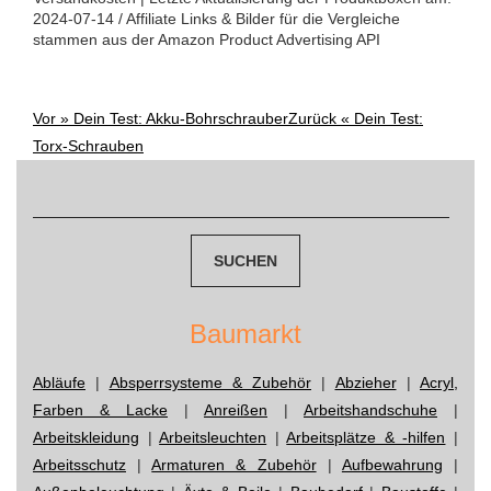
2024-07-14 / Affiliate Links & Bilder für die Vergleiche
stammen aus der Amazon Product Advertising API
Vor »
Dein Test: Akku-Bohrschrauber
Zurück «
Dein Test:
Post
Torx-Schrauben
navigation
Suchen
nach:
Baumarkt
Abläufe
|
Absperrsysteme & Zubehör
|
Abzieher
|
Acryl,
Farben & Lacke
|
Anreißen
|
Arbeitshandschuhe
|
Arbeitskleidung
|
Arbeitsleuchten
|
Arbeitsplätze & -hilfen
|
Arbeitsschutz
|
Armaturen & Zubehör
|
Aufbewahrung
|