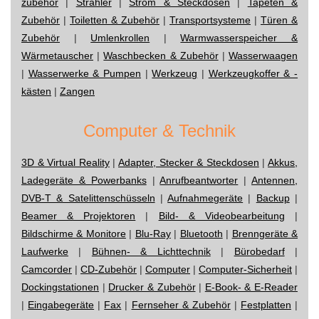
zubehör
|
Strahler
|
Strom & Steckdosen
|
Tapeten &
Zubehör
|
Toiletten & Zubehör
|
Transportsysteme
|
Türen &
Zubehör
|
Umlenkrollen
|
Warmwasserspeicher &
Wärmetauscher
|
Waschbecken & Zubehör
|
Wasserwaagen
|
Wasserwerke & Pumpen
|
Werkzeug
|
Werkzeugkoffer & -
kästen
|
Zangen
Computer & Technik
3D & Virtual Reality
|
Adapter, Stecker & Steckdosen
|
Akkus,
Ladegeräte & Powerbanks
|
Anrufbeantworter
|
Antennen,
DVB-T & Satelittenschüsseln
|
Aufnahmegeräte
|
Backup
|
Beamer & Projektoren
|
Bild- & Videobearbeitung
|
Bildschirme & Monitore
|
Blu-Ray
|
Bluetooth
|
Brenngeräte &
Laufwerke
|
Bühnen- & Lichttechnik
|
Bürobedarf
|
Camcorder
|
CD-Zubehör
|
Computer
|
Computer-Sicherheit
|
Dockingstationen
|
Drucker & Zubehör
|
E-Book- & E-Reader
|
Eingabegeräte
|
Fax
|
Fernseher & Zubehör
|
Festplatten
|