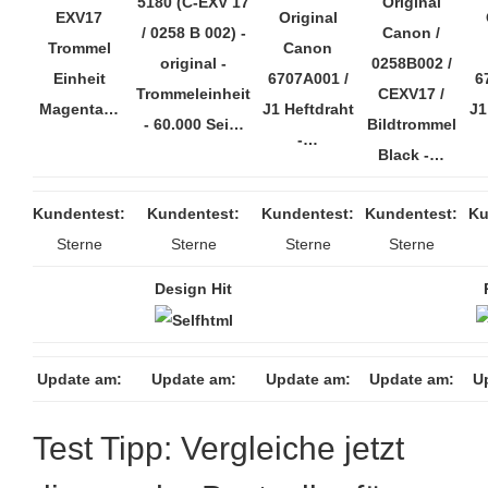
5180 (C-EXV 17
Original
EXV17
Original
/ 0258 B 002) -
Canon /
Trommel
Canon
original -
0258B002 /
Einheit
6707A001 /
6
Trommeleinheit
CEXV17 /
Magenta…
J1 Heftdraht
J1
- 60.000 Sei…
Bildtrommel
-…
Black -…
Kundentest:
Kundentest:
Kundentest:
Kundentest:
Ku
Sterne
Sterne
Sterne
Sterne
Design Hit
Update am:
Update am:
Update am:
Update am:
U
Test Tipp: Vergleiche jetzt