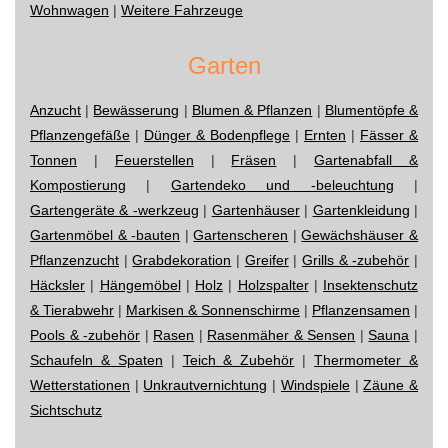
Wohnwagen
|
Weitere Fahrzeuge
Garten
Anzucht
|
Bewässerung
|
Blumen & Pflanzen
|
Blumentöpfe &
Pflanzengefäße
|
Dünger & Bodenpflege
|
Ernten
|
Fässer &
Tonnen
|
Feuerstellen
|
Fräsen
|
Gartenabfall &
Kompostierung
|
Gartendeko und -beleuchtung
|
Gartengeräte & -werkzeug
|
Gartenhäuser
|
Gartenkleidung
|
Gartenmöbel & -bauten
|
Gartenscheren
|
Gewächshäuser &
Pflanzenzucht
|
Grabdekoration
|
Greifer
|
Grills & -zubehör
|
Häcksler
|
Hängemöbel
|
Holz
|
Holzspalter
|
Insektenschutz
& Tierabwehr
|
Markisen & Sonnenschirme
|
Pflanzensamen
|
Pools & -zubehör
|
Rasen
|
Rasenmäher & Sensen
|
Sauna
|
Schaufeln & Spaten
|
Teich & Zubehör
|
Thermometer &
Wetterstationen
|
Unkrautvernichtung
|
Windspiele
|
Zäune &
Sichtschutz