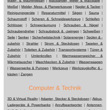
Maler- & Maurerbedarf
|
Maßbänder, Meter & Maßstäbe
|
Meißel
|
Melder, Mess- & Planwerkzeuge
|
Nagler & Tacker
|
Reinigungsgeräte
|
Reparaturmittel
|
Sägen
|
Sauna
|
Schaumstoff
|
Scheren & Schneidewerkzeug
|
Schleifen
|
Schlösser
|
Schneeräumung
|
Schrauben & Nägel
|
Schraubendreher
|
Schraubstock & -zwingen
|
Schweißen
|
Seile
|
Senker
|
Sicherheitstechnik
|
Solarenergie
|
Spülen & -
zubehör
|
Strahler
|
Strom & Steckdosen
|
Tapeten &
Zubehör
|
Toiletten & Zubehör
|
Transportsysteme
|
Türen &
Zubehör
|
Umlenkrollen
|
Warmwasserspeicher &
Wärmetauscher
|
Waschbecken & Zubehör
|
Wasserwaagen
|
Wasserwerke & Pumpen
|
Werkzeug
|
Werkzeugkoffer & -
kästen
|
Zangen
Computer & Technik
3D & Virtual Reality
|
Adapter, Stecker & Steckdosen
|
Akkus,
Ladegeräte & Powerbanks
|
Anrufbeantworter
|
Antennen,