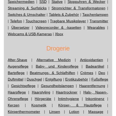
Speichermedien
|
SSD
|
Stative
|
Stoppuhren & Wecker
|
Streaming & Surfsticks
|
Stromrichter & Transformatoren
|
Switches & Umschalter
|
Tablets & Zubehör
|
Taschenlampen
|
Telefon
|
Touchscreen
|
Tragbare Musikplayer
|
Transmitter
|
Übersetzer
|
Videorecorder & -kasetten
|
Wearables
|
Webcams & USB-Kameras
|
Xbox
Drogerie
After-Shave
|
Alternative Medizin
|
Antioxidantien
|
Augenpflege
|
Baby- und Kinderpflege
|
Badeartikel
|
Bartpflege
|
Beatmungs- & Schlafhilfen
|
Crèmes
|
Deo
|
Duftmittel
|
Duschgel
|
Entgiftung
|
Erotikzubehör
|
Fußpflege
|
Gesichtspflege
|
Gesundheitslampen
|
Haarentfernung
|
Haarpflege
|
Haarstyling
|
Haartrockner
|
Hals-, Nasen-,
Ohrenpflege
|
Hörgeräte
|
Intimhygiene
|
Inkontinenz
|
Kerzen
|
Kosmetik
|
Körper- & Hautpflege
|
Körperthermometer
|
Linsen
|
Lotion
|
Massage
|