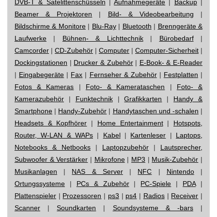
DVB-T & Satelittenschüsseln
|
Aufnahmegeräte
|
Backup
|
Beamer & Projektoren
|
Bild- & Videobearbeitung
|
Bildschirme & Monitore
|
Blu-Ray
|
Bluetooth
|
Brenngeräte &
Laufwerke
|
Bühnen- & Lichttechnik
|
Bürobedarf
|
Camcorder
|
CD-Zubehör
|
Computer
|
Computer-Sicherheit
|
Dockingstationen
|
Drucker & Zubehör
|
E-Book- & E-Reader
|
Eingabegeräte
|
Fax
|
Fernseher & Zubehör
|
Festplatten
|
Fotos & Kameras
|
Foto- & Kamerataschen
|
Foto- &
Kamerazubehör
|
Funktechnik
|
Grafikkarten
|
Handy &
Smartphone
|
Handy-Zubehör
|
Handytaschen und -schalen
|
Headsets & Kopfhörer
|
Home Entertainment
|
Hotspots,
Router, W-LAN & WAPs
|
Kabel
|
Kartenleser
|
Laptops,
Notebooks & Netbooks
|
Laptopzubehör
|
Lautsprecher,
Subwoofer & Verstärker
|
Mikrofone
|
MP3
|
Musik-Zubehör
|
Musikanlagen
|
NAS & Server
|
NFC
|
Nintendo
|
Ortungssysteme
|
PCs & Zubehör
|
PC-Spiele
|
PDA
|
Plattenspieler
|
Prozessoren
|
ps3
|
ps4
|
Radios
|
Receiver
|
Scanner
|
Soundkarten
|
Soundsysteme & -bars
|