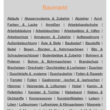
Baumarkt
Abläufe
|
Absperrsysteme & Zubehör
|
Abzieher
|
Acryl,
Farben & Lacke
|
Anreißen
|
Arbeitshandschuhe
|
Arbeitskleidung
|
Arbeitsleuchten
|
Arbeitsplätze & -hilfen
|
Arbeitsschutz
|
Armaturen & Zubehör
|
Aufbewahrung
|
Außenbeleuchtung
|
Äxte & Beile
|
Baubedarf
|
Baustoffe
|
Beitel
|
Besen, Bürsten & Kehrmaschinen
|
Bits &
Schraubenschlüssel
|
Bodenbeläge & Zubehör
|
Bohnern &
Polieren
|
Bohrer & Bohrmaschinen
|
Brandschutz
|
Brecheisen
|
Drechseln
|
Durchtreiber & Locheisen
|
Duschen
|
Duschköpfe & -systeme
|
Duschzubehör
|
Feilen & Raspeln
|
Fenster
|
Folien
|
Gasbrenner, -kocher & -kartuschen
|
Hämmer
|
Heizgeräte & Lüftungen
|
Hobel
|
Kamin- &
Pelletöfen
|
Kanister & Trichter
|
Klebeband
|
Kleben &
Dichtstoffe
|
Kompressoren
|
Kunststoffplatten
|
Leitern
|
Löten
|
Luftpumpen
|
Luftreiniger & Klimaanlagen
|
Magnete
|