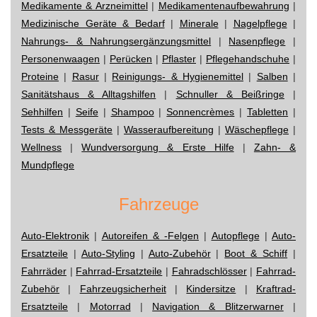
Medikamente & Arzneimittel
|
Medikamentenaufbewahrung
|
Medizinische Geräte & Bedarf
|
Minerale
|
Nagelpflege
|
Nahrungs- & Nahrungsergänzungsmittel
|
Nasenpflege
|
Personenwaagen
|
Perücken
|
Pflaster
|
Pflegehandschuhe
|
Proteine
|
Rasur
|
Reinigungs- & Hygienemittel
|
Salben
|
Sanitätshaus & Alltagshilfen
|
Schnuller & Beißringe
|
Sehhilfen
|
Seife
|
Shampoo
|
Sonnencrèmes
|
Tabletten
|
Tests & Messgeräte
|
Wasseraufbereitung
|
Wäschepflege
|
Wellness
|
Wundversorgung & Erste Hilfe
|
Zahn- &
Mundpflege
Fahrzeuge
Auto-Elektronik
|
Autoreifen & -Felgen
|
Autopflege
|
Auto-
Ersatzteile
|
Auto-Styling
|
Auto-Zubehör
|
Boot & Schiff
|
Fahrräder
|
Fahrrad-Ersatzteile
|
Fahradschlösser
|
Fahrrad-
Zubehör
|
Fahrzeugsicherheit
|
Kindersitze
|
Kraftrad-
Ersatzteile
|
Motorrad
|
Navigation & Blitzerwarner
|