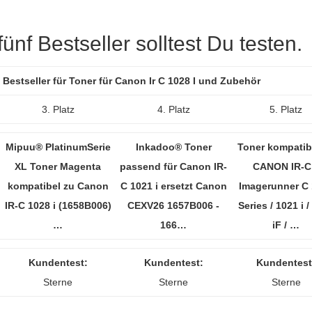
nf Bestseller solltest Du testen.
 Bestseller für Toner für Canon Ir C 1028 I und Zubehör
3. Platz
4. Platz
5. Platz
Mipuu® PlatinumSerie
Inkadoo® Toner
Toner kompatib
XL Toner Magenta
passend für Canon IR-
CANON IR-C
kompatibel zu Canon
C 1021 i ersetzt Canon
Imagerunner C
IR-C 1028 i (1658B006)
CEXV26 1657B006 -
Series / 1021 i 
…
166…
iF / …
Kundentest:
Kundentest:
Kundentest
Sterne
Sterne
Sterne