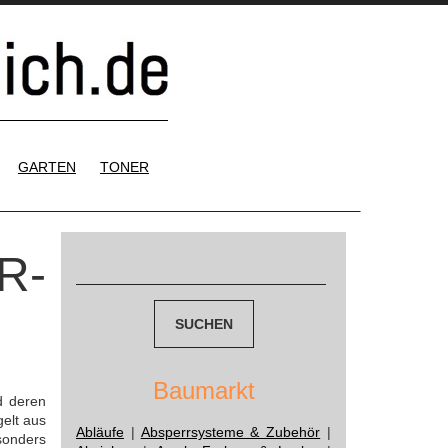
GARTEN
TONER
Suchen
R-
nach:
Baumarkt
d deren
elt aus
Abläufe
|
Absperrsysteme & Zubehör
|
sonders