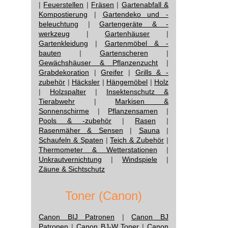
|
Feuerstellen
|
Fräsen
|
Gartenabfall &
Kompostierung
|
Gartendeko und -
beleuchtung
|
Gartengeräte & -
werkzeug
|
Gartenhäuser
|
Gartenkleidung
|
Gartenmöbel & -
bauten
|
Gartenscheren
|
Gewächshäuser & Pflanzenzucht
|
Grabdekoration
|
Greifer
|
Grills & -
zubehör
|
Häcksler
|
Hängemöbel
|
Holz
|
Holzspalter
|
Insektenschutz &
Tierabwehr
|
Markisen &
Sonnenschirme
|
Pflanzensamen
|
Pools & -zubehör
|
Rasen
|
Rasenmäher & Sensen
|
Sauna
|
Schaufeln & Spaten
|
Teich & Zubehör
|
Thermometer & Wetterstationen
|
Unkrautvernichtung
|
Windspiele
|
Zäune & Sichtschutz
Toner (Canon)
Canon BIJ Patronen
|
Canon BJ
Patronen
|
Canon BJ-W Toner
|
Canon