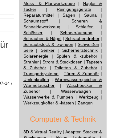
Mess- & Planwerkzeuge
|
Nagler &
Tacker
|
Reinigungsgeräte
|
Reparaturmittel
|
Sägen
|
Sauna
|
Schaumstoff
|
Scheren &
:
Schneidewerkzeug
|
Schleifen
|
Schlösser
|
Schneeräumung
|
Schrauben & Nägel
|
Schraubendreher
|
für
Schraubstock & -zwingen
|
Schweißen
|
Seile
|
Senker
|
Sicherheitstechnik
|
Solarenergie
|
Spülen & -zubehör
|
Strahler
|
Strom & Steckdosen
|
Tapeten
& Zubehör
|
Toiletten & Zubehör
|
Transportsysteme
|
Türen & Zubehör
|
Umlenkrollen
|
Warmwasserspeicher &
07-14 /
Wärmetauscher
|
Waschbecken &
Zubehör
|
Wasserwaagen
|
Wasserwerke & Pumpen
|
Werkzeug
|
Werkzeugkoffer & -kästen
|
Zangen
Computer & Technik
3D & Virtual Reality
|
Adapter, Stecker &
Steckdosen
|
Akkus, Ladegeräte &