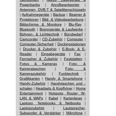
Powerbanks
|
Anrufbeantworter
|
Antennen, DVB-T & Satelittenschüsseln
|
Aufnahmegeräte
|
Backup
|
Beamer &
Projektoren
|
Bild- & Videobearbeitung
|
Bildschirme & Monitore
|
Blu-Ray
|
Bluetooth
|
Brenngeräte & Laufwerke
|
Bühnen- & Lichttechnik
|
Bürobedarf
|
Camcorder
|
CD-Zubehör
|
Computer
|
Computer-Sicherheit
|
Dockingstationen
|
Drucker & Zubehör
|
E-Book- & E-
Reader
|
Eingabegeräte
|
Fax
|
Fernseher & Zubehör
|
Festplatten
|
Fotos & Kameras
|
Foto- &
Kamerataschen
|
Foto- &
Kamerazubehör
|
Funktechnik
|
Grafikkarten
|
Handy & Smartphone
|
Handy-Zubehör
|
Handytaschen und -
schalen
|
Headsets & Kopfhörer
|
Home
Entertainment
|
Hotspots, Router, W-
LAN & WAPs
|
Kabel
|
Kartenleser
|
Laptops, Notebooks & Netbooks
|
Laptopzubehör
|
Lautsprecher,
Subwoofer & Verstärker
|
Mikrofone
|