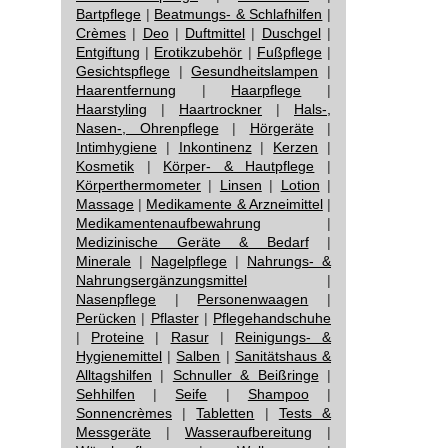
Bartpflege
|
Beatmungs- & Schlafhilfen
|
Crèmes
|
Deo
|
Duftmittel
|
Duschgel
|
Entgiftung
|
Erotikzubehör
|
Fußpflege
|
Gesichtspflege
|
Gesundheitslampen
|
Haarentfernung
|
Haarpflege
|
Haarstyling
|
Haartrockner
|
Hals-,
Nasen-, Ohrenpflege
|
Hörgeräte
|
Intimhygiene
|
Inkontinenz
|
Kerzen
|
Kosmetik
|
Körper- & Hautpflege
|
Körperthermometer
|
Linsen
|
Lotion
|
Massage
|
Medikamente & Arzneimittel
|
Medikamentenaufbewahrung
|
Medizinische Geräte & Bedarf
|
Minerale
|
Nagelpflege
|
Nahrungs- &
Nahrungsergänzungsmittel
|
Nasenpflege
|
Personenwaagen
|
Perücken
|
Pflaster
|
Pflegehandschuhe
|
Proteine
|
Rasur
|
Reinigungs- &
Hygienemittel
|
Salben
|
Sanitätshaus &
Alltagshilfen
|
Schnuller & Beißringe
|
Sehhilfen
|
Seife
|
Shampoo
|
Sonnencrèmes
|
Tabletten
|
Tests &
Messgeräte
|
Wasseraufbereitung
|