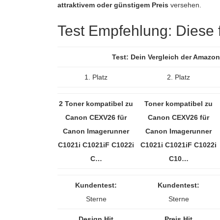
attraktivem oder günstigem Preis
versehen.
Test Empfehlung: Diese fü
Test: Dein Vergleich der Amazon
1. Platz
2. Platz
2 Toner kompatibel zu
Toner kompatibel zu
Canon CEXV26 für
Canon CEXV26 für
Canon Imagerunner
Canon Imagerunner
C1021i C1021iF C1022i
C1021i C1021iF C1022i
C…
C10…
Kundentest:
Kundentest:
Sterne
Sterne
Design Hit
Preis Hit