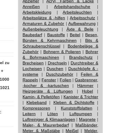
Abzieher
|
Acryl, Farben & Lacke
|
Anreißen
|
Arbeitshandschuhe
|
Arbeitskleidung
|
Arbeitsleuchten
|
Arbeitsplätze & -hilfen
|
Arbeitsschutz
|
Armaturen & Zubehör
|
Aufbewahrung
|
Außenbeleuchtung
|
Äxte & Beile
|
Baubedarf
|
Baustoffe
|
Beitel
|
Besen,
Bürsten & Kehrmaschinen
|
Bits &
Schraubenschlüssel
|
Bodenbeläge &
Zubehör
|
Bohnern & Polieren
|
Bohrer
& Bohrmaschinen
|
Brandschutz
|
el zu
Brecheisen
|
Drechseln
|
Durchtreiber &
Locheisen
|
Duschen
|
Duschköpfe & -
 +
systeme
|
Duschzubehör
|
Feilen &
 1000
Raspeln
|
Fenster
|
Folien
|
Gasbrenner,
-kocher & -kartuschen
|
Hämmer
|
/ 1021
Heizgeräte & Lüftungen
|
Hobel
|
Kamin- & Pelletöfen
|
Kanister & Trichter
|
Klebeband
|
Kleben & Dichtstoffe
|
Kompressoren
|
Kunststoffplatten
|
:
Leitern
|
Löten
|
Luftpumpen
|
Luftreiniger & Klimaanlagen
|
Magnete
|
Maler- & Maurerbedarf
|
Maßbänder,
Meter & Maßstäbe
|
Meißel
|
Melder,