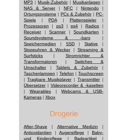
MP3
|
Musik-Zubehör
|
Musikanlagen
|
NAS & Server
|
NFC
|
Nintendo
|
Ortungssysteme
|
PCs & Zubehör
|
PC-
Spiele
|
PDA
|
Plattenspieler
|
Prozessoren
|
ps3
|
ps4
|
Radios
|
Receiver
|
Scanner
|
Soundkarten
|
Soundsysteme & -bars
|
Speichermedien
|
SSD
|
Stative
|
Stoppuhren & Wecker
|
Streaming &
Surfsticks
|
Stromrichter &
Transformatoren
|
Switches &
Umschalter
|
Tablets & Zubehör
|
Taschenlampen
|
Telefon
|
Touchscreen
|
Tragbare Musikplayer
|
Transmitter
|
Übersetzer
|
Videorecorder & -kasetten
|
Wearables
|
Webcams & USB-
Kameras
|
Xbox
Drogerie
After-Shave
|
Alternative Medizin
|
Antioxidantien
|
Augenpflege
|
Baby-
und Kinderpflege
|
Badeartikel
|