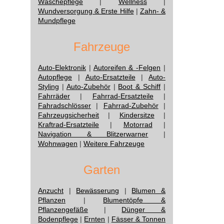
Wäschepflege
|
Wellness
|
Wundversorgung & Erste Hilfe
|
Zahn- &
Mundpflege
Fahrzeuge
Auto-Elektronik
|
Autoreifen & -Felgen
|
Autopflege
|
Auto-Ersatzteile
|
Auto-
Styling
|
Auto-Zubehör
|
Boot & Schiff
|
Fahrräder
|
Fahrrad-Ersatzteile
|
Fahradschlösser
|
Fahrrad-Zubehör
|
Fahrzeugsicherheit
|
Kindersitze
|
Kraftrad-Ersatzteile
|
Motorrad
|
Navigation & Blitzerwarner
|
Wohnwagen
|
Weitere Fahrzeuge
Garten
Anzucht
|
Bewässerung
|
Blumen &
Pflanzen
|
Blumentöpfe &
Pflanzengefäße
|
Dünger &
Bodenpflege
|
Ernten
|
Fässer & Tonnen