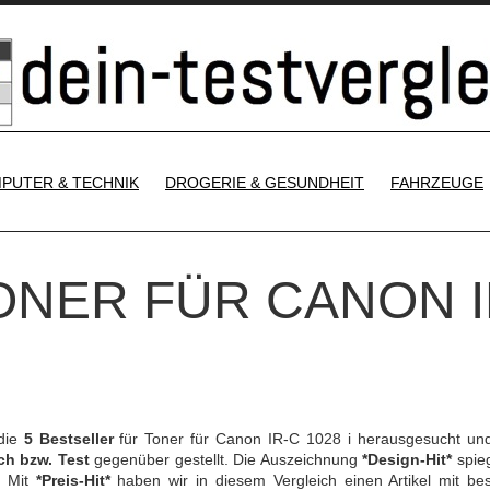
SKIP TO CONTENT
PUTER & TECHNIK
DROGERIE & GESUNDHEIT
FAHRZEUGE
TONER FÜR CANON I
 die
5 Bestseller
für Toner für Canon IR-C 1028 i herausgesucht un
ch bzw. Test
gegenüber gestellt. Die Auszeichnung
*Design-Hit*
spieg
. Mit
*Preis-Hit*
haben wir in diesem Vergleich einen Artikel mit be