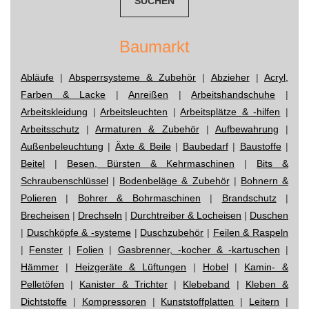
Baumarkt
Abläufe
|
Absperrsysteme & Zubehör
|
Abzieher
|
Acryl,
Farben & Lacke
|
Anreißen
|
Arbeitshandschuhe
|
Arbeitskleidung
|
Arbeitsleuchten
|
Arbeitsplätze & -hilfen
|
Arbeitsschutz
|
Armaturen & Zubehör
|
Aufbewahrung
|
Außenbeleuchtung
|
Äxte & Beile
|
Baubedarf
|
Baustoffe
|
Beitel
|
Besen, Bürsten & Kehrmaschinen
|
Bits &
Schraubenschlüssel
|
Bodenbeläge & Zubehör
|
Bohnern &
Polieren
|
Bohrer & Bohrmaschinen
|
Brandschutz
|
Brecheisen
|
Drechseln
|
Durchtreiber & Locheisen
|
Duschen
|
Duschköpfe & -systeme
|
Duschzubehör
|
Feilen & Raspeln
|
Fenster
|
Folien
|
Gasbrenner, -kocher & -kartuschen
|
Hämmer
|
Heizgeräte & Lüftungen
|
Hobel
|
Kamin- &
Pelletöfen
|
Kanister & Trichter
|
Klebeband
|
Kleben &
Dichtstoffe
|
Kompressoren
|
Kunststoffplatten
|
Leitern
|