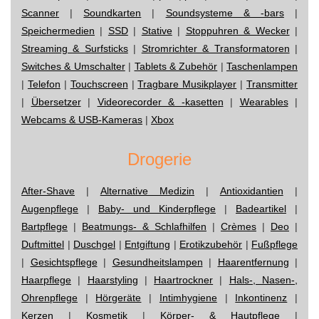
Scanner
|
Soundkarten
|
Soundsysteme & -bars
|
Speichermedien
|
SSD
|
Stative
|
Stoppuhren & Wecker
|
Streaming & Surfsticks
|
Stromrichter & Transformatoren
|
Switches & Umschalter
|
Tablets & Zubehör
|
Taschenlampen
|
Telefon
|
Touchscreen
|
Tragbare Musikplayer
|
Transmitter
|
Übersetzer
|
Videorecorder & -kasetten
|
Wearables
|
Webcams & USB-Kameras
|
Xbox
Drogerie
After-Shave
|
Alternative Medizin
|
Antioxidantien
|
Augenpflege
|
Baby- und Kinderpflege
|
Badeartikel
|
Bartpflege
|
Beatmungs- & Schlafhilfen
|
Crèmes
|
Deo
|
Duftmittel
|
Duschgel
|
Entgiftung
|
Erotikzubehör
|
Fußpflege
|
Gesichtspflege
|
Gesundheitslampen
|
Haarentfernung
|
Haarpflege
|
Haarstyling
|
Haartrockner
|
Hals-, Nasen-,
Ohrenpflege
|
Hörgeräte
|
Intimhygiene
|
Inkontinenz
|
Kerzen
|
Kosmetik
|
Körper- & Hautpflege
|