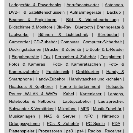
Ladegeräte & Powerbanks
|
Anrufbeantworter
|
Antennen,
DVB-T & Satelittenschüsseln
|
Aufnahmegeräte
|
Backup
|
Beamer & Projektoren
|
Bild- & Videobearbeitung
|
Bildschirme & Monitore
|
Blu-Ray
|
Bluetooth
|
Brenngeräte &
Laufwerke
|
Bühnen- & Lichttechnik
|
Bürobedarf
|
Camcorder
|
CD-Zubehör
|
Computer
|
Computer-Sicherheit
|
Dockingstationen
|
Drucker & Zubehör
|
E-Book- & E-Reader
|
Eingabegeräte
|
Fax
|
Fernseher & Zubehör
|
Festplatten
|
Fotos & Kameras
|
Foto- & Kamerataschen
|
Foto- &
Kamerazubehör
|
Funktechnik
|
Grafikkarten
|
Handy &
Smartphone
|
Handy-Zubehör
|
Handytaschen und -schalen
|
Headsets & Kopfhörer
|
Home Entertainment
|
Hotspots,
Router, W-LAN & WAPs
|
Kabel
|
Kartenleser
|
Laptops,
Notebooks & Netbooks
|
Laptopzubehör
|
Lautsprecher,
Subwoofer & Verstärker
|
Mikrofone
|
MP3
|
Musik-Zubehör
|
Musikanlagen
|
NAS & Server
|
NFC
|
Nintendo
|
Ortungssysteme
|
PCs & Zubehör
|
PC-Spiele
|
PDA
|
Plattenspieler
|
Prozessoren
|
ps3
|
ps4
|
Radios
|
Receiver
|