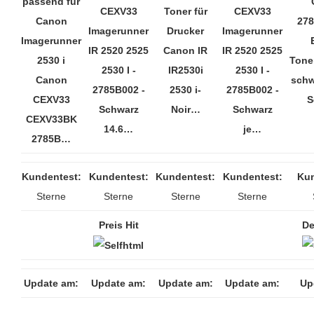
passend für
CEXV33
Toner für
CEXV33
Canon
278
Imagerunner
Drucker
Imagerunner
Imagerunner
IR 2520 2525
Canon IR
IR 2520 2525
2530 i
Tone
2530 I -
IR2530i
2530 I -
Canon
schw
2785B002 -
2530 i-
2785B002 -
CEXV33
S
Schwarz
Noir…
Schwarz
CEXV33BK
14.6…
je…
2785B…
Kundentest:
Kundentest:
Kundentest:
Kundentest:
Kun
Sterne
Sterne
Sterne
Sterne
Preis Hit
De
Update am:
Update am:
Update am:
Update am:
Up