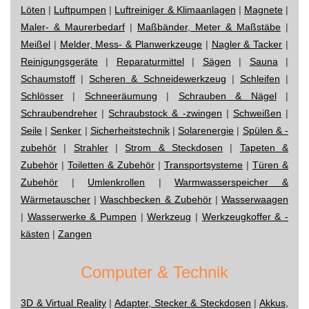
Löten
|
Luftpumpen
|
Luftreiniger & Klimaanlagen
|
Magnete
|
Maler- & Maurerbedarf
|
Maßbänder, Meter & Maßstäbe
|
Meißel
|
Melder, Mess- & Planwerkzeuge
|
Nagler & Tacker
|
Reinigungsgeräte
|
Reparaturmittel
|
Sägen
|
Sauna
|
Schaumstoff
|
Scheren & Schneidewerkzeug
|
Schleifen
|
Schlösser
|
Schneeräumung
|
Schrauben & Nägel
|
Schraubendreher
|
Schraubstock & -zwingen
|
Schweißen
|
Seile
|
Senker
|
Sicherheitstechnik
|
Solarenergie
|
Spülen & -
zubehör
|
Strahler
|
Strom & Steckdosen
|
Tapeten &
Zubehör
|
Toiletten & Zubehör
|
Transportsysteme
|
Türen &
Zubehör
|
Umlenkrollen
|
Warmwasserspeicher &
Wärmetauscher
|
Waschbecken & Zubehör
|
Wasserwaagen
|
Wasserwerke & Pumpen
|
Werkzeug
|
Werkzeugkoffer & -
kästen
|
Zangen
Computer & Technik
3D & Virtual Reality
|
Adapter, Stecker & Steckdosen
|
Akkus,