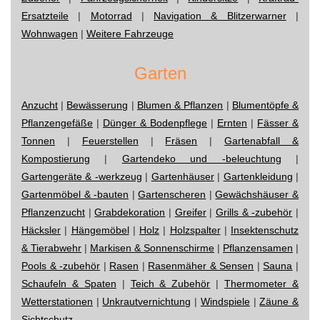
Ersatzteile
|
Motorrad
|
Navigation & Blitzerwarner
|
Wohnwagen
|
Weitere Fahrzeuge
Garten
Anzucht
|
Bewässerung
|
Blumen & Pflanzen
|
Blumentöpfe &
Pflanzengefäße
|
Dünger & Bodenpflege
|
Ernten
|
Fässer &
Tonnen
|
Feuerstellen
|
Fräsen
|
Gartenabfall &
Kompostierung
|
Gartendeko und -beleuchtung
|
Gartengeräte & -werkzeug
|
Gartenhäuser
|
Gartenkleidung
|
Gartenmöbel & -bauten
|
Gartenscheren
|
Gewächshäuser &
Pflanzenzucht
|
Grabdekoration
|
Greifer
|
Grills & -zubehör
|
Häcksler
|
Hängemöbel
|
Holz
|
Holzspalter
|
Insektenschutz
& Tierabwehr
|
Markisen & Sonnenschirme
|
Pflanzensamen
|
Pools & -zubehör
|
Rasen
|
Rasenmäher & Sensen
|
Sauna
|
Schaufeln & Spaten
|
Teich & Zubehör
|
Thermometer &
Wetterstationen
|
Unkrautvernichtung
|
Windspiele
|
Zäune &
Sichtschutz