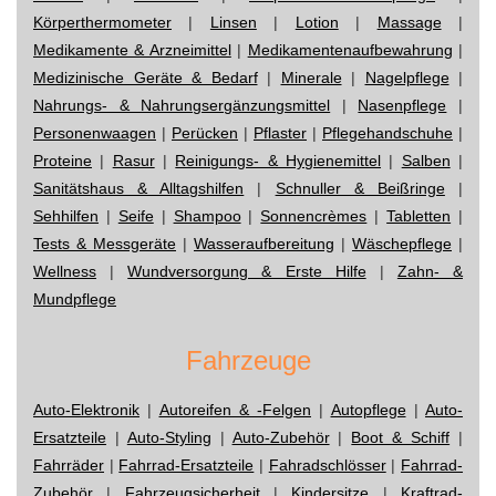
Körperthermometer
|
Linsen
|
Lotion
|
Massage
|
Medikamente & Arzneimittel
|
Medikamentenaufbewahrung
|
Medizinische Geräte & Bedarf
|
Minerale
|
Nagelpflege
|
Nahrungs- & Nahrungsergänzungsmittel
|
Nasenpflege
|
Personenwaagen
|
Perücken
|
Pflaster
|
Pflegehandschuhe
|
Proteine
|
Rasur
|
Reinigungs- & Hygienemittel
|
Salben
|
Sanitätshaus & Alltagshilfen
|
Schnuller & Beißringe
|
Sehhilfen
|
Seife
|
Shampoo
|
Sonnencrèmes
|
Tabletten
|
Tests & Messgeräte
|
Wasseraufbereitung
|
Wäschepflege
|
Wellness
|
Wundversorgung & Erste Hilfe
|
Zahn- &
Mundpflege
Fahrzeuge
Auto-Elektronik
|
Autoreifen & -Felgen
|
Autopflege
|
Auto-
Ersatzteile
|
Auto-Styling
|
Auto-Zubehör
|
Boot & Schiff
|
Fahrräder
|
Fahrrad-Ersatzteile
|
Fahradschlösser
|
Fahrrad-
Zubehör
|
Fahrzeugsicherheit
|
Kindersitze
|
Kraftrad-