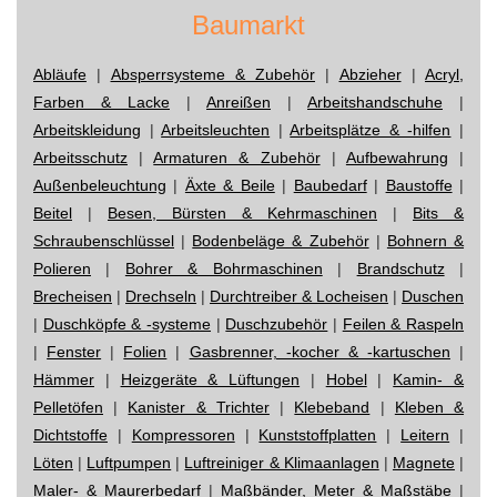
Baumarkt
Abläufe
|
Absperrsysteme & Zubehör
|
Abzieher
|
Acryl,
Farben & Lacke
|
Anreißen
|
Arbeitshandschuhe
|
Arbeitskleidung
|
Arbeitsleuchten
|
Arbeitsplätze & -hilfen
|
Arbeitsschutz
|
Armaturen & Zubehör
|
Aufbewahrung
|
Außenbeleuchtung
|
Äxte & Beile
|
Baubedarf
|
Baustoffe
|
Beitel
|
Besen, Bürsten & Kehrmaschinen
|
Bits &
Schraubenschlüssel
|
Bodenbeläge & Zubehör
|
Bohnern &
Polieren
|
Bohrer & Bohrmaschinen
|
Brandschutz
|
Brecheisen
|
Drechseln
|
Durchtreiber & Locheisen
|
Duschen
|
Duschköpfe & -systeme
|
Duschzubehör
|
Feilen & Raspeln
|
Fenster
|
Folien
|
Gasbrenner, -kocher & -kartuschen
|
Hämmer
|
Heizgeräte & Lüftungen
|
Hobel
|
Kamin- &
Pelletöfen
|
Kanister & Trichter
|
Klebeband
|
Kleben &
Dichtstoffe
|
Kompressoren
|
Kunststoffplatten
|
Leitern
|
Löten
|
Luftpumpen
|
Luftreiniger & Klimaanlagen
|
Magnete
|
Maler- & Maurerbedarf
|
Maßbänder, Meter & Maßstäbe
|