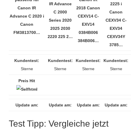
IR Advance
2225 i
Canon IR
2018 Canon
C 2000
Canon
Advance C 2020 i
CEXV14 C-
Series 2020
CEXV34 C-
Canon
EXV14
2025 2030
EXV34
FM3813700…
0384B006
2220 225 2…
CEXV34Y
384B006…
3785…
Kundentest:
Kundentest:
Kundentest:
Kundentest:
Sterne
Sterne
Sterne
Sterne
Preis Hit
Update am:
Update am:
Update am:
Update am:
Test Tipp: Vergleiche jetzt