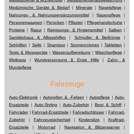
Medizinische Geräte & Bedarf
|
Minerale
|
Nagelpflege
|
Nahrungs- & Nahrungsergänzungsmittel
|
Nasenpflege
|
Personenwaagen
|
Perücken
|
Pflaster
|
Pflegehandschuhe
|
Proteine
|
Rasur
|
Reinigungs- & Hygienemittel
|
Salben
|
Sanitätshaus & Alltagshilfen
|
Schnuller & Beißringe
|
Sehhilfen
|
Seife
|
Shampoo
|
Sonnencrèmes
|
Tabletten
|
Tests & Messgeräte
|
Wasseraufbereitung
|
Wäschepflege
|
Wellness
|
Wundversorgung & Erste Hilfe
|
Zahn- &
Mundpflege
Fahrzeuge
Auto-Elektronik
|
Autoreifen & -Felgen
|
Autopflege
|
Auto-
Ersatzteile
|
Auto-Styling
|
Auto-Zubehör
|
Boot & Schiff
|
Fahrräder
|
Fahrrad-Ersatzteile
|
Fahradschlösser
|
Fahrrad-
Zubehör
|
Fahrzeugsicherheit
|
Kindersitze
|
Kraftrad-
Ersatzteile
|
Motorrad
|
Navigation & Blitzerwarner
|