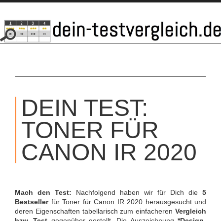
SKIP
TO
DEIN TEST:
CONTENT
TONER FÜR
CANON IR 2020
Mach den Test:
Nachfolgend haben wir für Dich die
5
Bestseller
für Toner für Canon IR 2020 herausgesucht und
deren Eigenschaften tabellarisch zum einfacheren
Vergleich
bzw. Test
gegenüber gestellt. Die Auszeichnung
*Design-