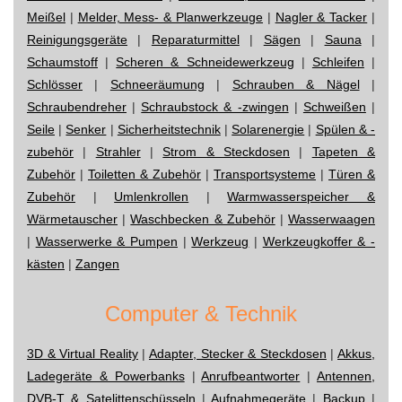
Meißel
|
Melder, Mess- & Planwerkzeuge
|
Nagler & Tacker
|
Reinigungsgeräte
|
Reparaturmittel
|
Sägen
|
Sauna
|
Schaumstoff
|
Scheren & Schneidewerkzeug
|
Schleifen
|
Schlösser
|
Schneeräumung
|
Schrauben & Nägel
|
Schraubendreher
|
Schraubstock & -zwingen
|
Schweißen
|
Seile
|
Senker
|
Sicherheitstechnik
|
Solarenergie
|
Spülen & -
zubehör
|
Strahler
|
Strom & Steckdosen
|
Tapeten &
Zubehör
|
Toiletten & Zubehör
|
Transportsysteme
|
Türen &
Zubehör
|
Umlenkrollen
|
Warmwasserspeicher &
Wärmetauscher
|
Waschbecken & Zubehör
|
Wasserwaagen
|
Wasserwerke & Pumpen
|
Werkzeug
|
Werkzeugkoffer & -
kästen
|
Zangen
Computer & Technik
3D & Virtual Reality
|
Adapter, Stecker & Steckdosen
|
Akkus,
Ladegeräte & Powerbanks
|
Anrufbeantworter
|
Antennen,
DVB-T & Satelittenschüsseln
|
Aufnahmegeräte
|
Backup
|