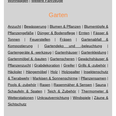
Wohnwagen
|
Weitere Fahrzeuge
Garten
Anzucht
|
Bewässerung
|
Blumen & Pflanzen
|
Blumentöpfe &
Pflanzengefäße
|
Dünger & Bodenpflege
|
Ernten
|
Fässer &
Tonnen
|
Feuerstellen
|
Fräsen
|
Gartenabfall &
Kompostierung
|
Gartendeko und -beleuchtung
|
Gartengeräte & -werkzeug
|
Gartenhäuser
|
Gartenkleidung
|
Gartenmöbel & -bauten
|
Gartenscheren
|
Gewächshäuser &
Pflanzenzucht
|
Grabdekoration
|
Greifer
|
Grills & -zubehör
|
Häcksler
|
Hängemöbel
|
Holz
|
Holzspalter
|
Insektenschutz
& Tierabwehr
|
Markisen & Sonnenschirme
|
Pflanzensamen
|
Pools & -zubehör
|
Rasen
|
Rasenmäher & Sensen
|
Sauna
|
Schaufeln & Spaten
|
Teich & Zubehör
|
Thermometer &
Wetterstationen
|
Unkrautvernichtung
|
Windspiele
|
Zäune &
Sichtschutz