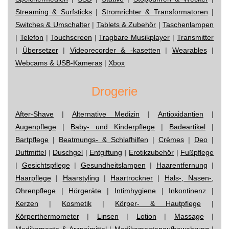
Streaming & Surfsticks
|
Stromrichter & Transformatoren
|
Switches & Umschalter
|
Tablets & Zubehör
|
Taschenlampen
|
Telefon
|
Touchscreen
|
Tragbare Musikplayer
|
Transmitter
|
Übersetzer
|
Videorecorder & -kasetten
|
Wearables
|
Webcams & USB-Kameras
|
Xbox
Drogerie
After-Shave
|
Alternative Medizin
|
Antioxidantien
|
Augenpflege
|
Baby- und Kinderpflege
|
Badeartikel
|
Bartpflege
|
Beatmungs- & Schlafhilfen
|
Crèmes
|
Deo
|
Duftmittel
|
Duschgel
|
Entgiftung
|
Erotikzubehör
|
Fußpflege
|
Gesichtspflege
|
Gesundheitslampen
|
Haarentfernung
|
Haarpflege
|
Haarstyling
|
Haartrockner
|
Hals-, Nasen-,
Ohrenpflege
|
Hörgeräte
|
Intimhygiene
|
Inkontinenz
|
Kerzen
|
Kosmetik
|
Körper- & Hautpflege
|
Körperthermometer
|
Linsen
|
Lotion
|
Massage
|
Medikamente & Arzneimittel
|
Medikamentenaufbewahrung
|