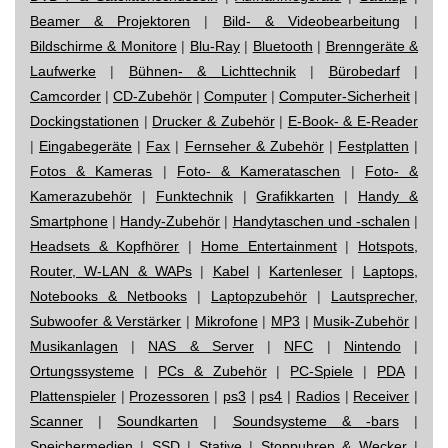
Beamer & Projektoren
|
Bild- & Videobearbeitung
|
Bildschirme & Monitore
|
Blu-Ray
|
Bluetooth
|
Brenngeräte &
Laufwerke
|
Bühnen- & Lichttechnik
|
Bürobedarf
|
Camcorder
|
CD-Zubehör
|
Computer
|
Computer-Sicherheit
|
Dockingstationen
|
Drucker & Zubehör
|
E-Book- & E-Reader
|
Eingabegeräte
|
Fax
|
Fernseher & Zubehör
|
Festplatten
|
Fotos & Kameras
|
Foto- & Kamerataschen
|
Foto- &
Kamerazubehör
|
Funktechnik
|
Grafikkarten
|
Handy &
Smartphone
|
Handy-Zubehör
|
Handytaschen und -schalen
|
Headsets & Kopfhörer
|
Home Entertainment
|
Hotspots,
Router, W-LAN & WAPs
|
Kabel
|
Kartenleser
|
Laptops,
Notebooks & Netbooks
|
Laptopzubehör
|
Lautsprecher,
Subwoofer & Verstärker
|
Mikrofone
|
MP3
|
Musik-Zubehör
|
Musikanlagen
|
NAS & Server
|
NFC
|
Nintendo
|
Ortungssysteme
|
PCs & Zubehör
|
PC-Spiele
|
PDA
|
Plattenspieler
|
Prozessoren
|
ps3
|
ps4
|
Radios
|
Receiver
|
Scanner
|
Soundkarten
|
Soundsysteme & -bars
|
Speichermedien
|
SSD
|
Stative
|
Stoppuhren & Wecker
|