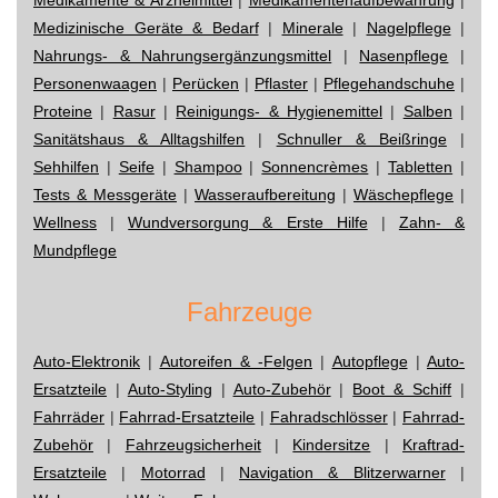
Medizinische Geräte & Bedarf
|
Minerale
|
Nagelpflege
|
Nahrungs- & Nahrungsergänzungsmittel
|
Nasenpflege
|
Personenwaagen
|
Perücken
|
Pflaster
|
Pflegehandschuhe
|
Proteine
|
Rasur
|
Reinigungs- & Hygienemittel
|
Salben
|
Sanitätshaus & Alltagshilfen
|
Schnuller & Beißringe
|
Sehhilfen
|
Seife
|
Shampoo
|
Sonnencrèmes
|
Tabletten
|
Tests & Messgeräte
|
Wasseraufbereitung
|
Wäschepflege
|
Wellness
|
Wundversorgung & Erste Hilfe
|
Zahn- &
Mundpflege
Fahrzeuge
Auto-Elektronik
|
Autoreifen & -Felgen
|
Autopflege
|
Auto-
Ersatzteile
|
Auto-Styling
|
Auto-Zubehör
|
Boot & Schiff
|
Fahrräder
|
Fahrrad-Ersatzteile
|
Fahradschlösser
|
Fahrrad-
Zubehör
|
Fahrzeugsicherheit
|
Kindersitze
|
Kraftrad-
Ersatzteile
|
Motorrad
|
Navigation & Blitzerwarner
|