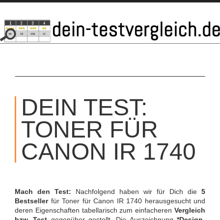
SKIP
TO
DEIN TEST:
CONTENT
TONER FÜR
CANON IR 1740
Mach den Test:
Nachfolgend haben wir für Dich die
5
Bestseller
für Toner für Canon IR 1740 herausgesucht und
deren Eigenschaften tabellarisch zum einfacheren
Vergleich
bzw. Test
gegenüber gestellt. Die Auszeichnung
*Design-