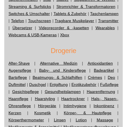
Streaming & Surfsticks
|
Stromrichter & Transformatoren
|
Switches & Umschalter
|
Tablets & Zubehör
|
Taschenlampen
|
Telefon
|
Touchscreen
|
Tragbare Musikplayer
|
Transmitter
|
Übersetzer
|
Videorecorder & -kasetten
|
Wearables
|
Webcams & USB-Kameras
|
Xbox
Drogerie
After-Shave
|
Alternative Medizin
|
Antioxidantien
|
Augenpflege
|
Baby- und Kinderpflege
|
Badeartikel
|
Bartpflege
|
Beatmungs- & Schlafhilfen
|
Crèmes
|
Deo
|
Duftmittel
|
Duschgel
|
Entgiftung
|
Erotikzubehör
|
Fußpflege
|
Gesichtspflege
|
Gesundheitslampen
|
Haarentfernung
|
Haarpflege
|
Haarstyling
|
Haartrockner
|
Hals-, Nasen-,
Ohrenpflege
|
Hörgeräte
|
Intimhygiene
|
Inkontinenz
|
Kerzen
|
Kosmetik
|
Körper- & Hautpflege
|
Körperthermometer
|
Linsen
|
Lotion
|
Massage
|
Medikamente & Arzneimittel
|
Medikamentenaufbewahrung
|