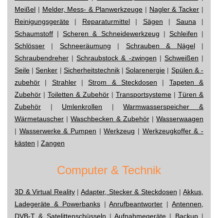
Meißel
|
Melder, Mess- & Planwerkzeuge
|
Nagler & Tacker
|
Reinigungsgeräte
|
Reparaturmittel
|
Sägen
|
Sauna
|
Schaumstoff
|
Scheren & Schneidewerkzeug
|
Schleifen
|
Schlösser
|
Schneeräumung
|
Schrauben & Nägel
|
Schraubendreher
|
Schraubstock & -zwingen
|
Schweißen
|
Seile
|
Senker
|
Sicherheitstechnik
|
Solarenergie
|
Spülen & -
zubehör
|
Strahler
|
Strom & Steckdosen
|
Tapeten &
Zubehör
|
Toiletten & Zubehör
|
Transportsysteme
|
Türen &
Zubehör
|
Umlenkrollen
|
Warmwasserspeicher &
Wärmetauscher
|
Waschbecken & Zubehör
|
Wasserwaagen
|
Wasserwerke & Pumpen
|
Werkzeug
|
Werkzeugkoffer & -
kästen
|
Zangen
Computer & Technik
3D & Virtual Reality
|
Adapter, Stecker & Steckdosen
|
Akkus,
Ladegeräte & Powerbanks
|
Anrufbeantworter
|
Antennen,
DVB-T & Satelittenschüsseln
|
Aufnahmegeräte
|
Backup
|