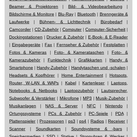
Beamer & Projektoren
|
Bild- & Videobearbeitung
|
Bildschirme & Monitore
|
Blu-Ray
|
Bluetooth
|
Brenngeräte &
Laufwerke
|
Bühnen- & Lichttechnik
|
Bürobedarf
|
Camcorder
|
CD-Zubehör
|
Computer
|
Computer-Sicherheit
|
Dockingstationen
|
Drucker & Zubehör
|
E-Book- & E-Reader
|
Eingabegeräte
|
Fax
|
Fernseher & Zubehör
|
Festplatten
|
Fotos & Kameras
|
Foto- & Kamerataschen
|
Foto- &
Kamerazubehör
|
Funktechnik
|
Grafikkarten
|
Handy &
Smartphone
|
Handy-Zubehör
|
Handytaschen und -schalen
|
Headsets & Kopfhörer
|
Home Entertainment
|
Hotspots,
Router, W-LAN & WAPs
|
Kabel
|
Kartenleser
|
Laptops,
Notebooks & Netbooks
|
Laptopzubehör
|
Lautsprecher,
Subwoofer & Verstärker
|
Mikrofone
|
MP3
|
Musik-Zubehör
|
Musikanlagen
|
NAS & Server
|
NFC
|
Nintendo
|
Ortungssysteme
|
PCs & Zubehör
|
PC-Spiele
|
PDA
|
Plattenspieler
|
Prozessoren
|
ps3
|
ps4
|
Radios
|
Receiver
|
Scanner
|
Soundkarten
|
Soundsysteme & -bars
|
Speichermedien
|
SSD
|
Stative
|
Stoppuhren & Wecker
|