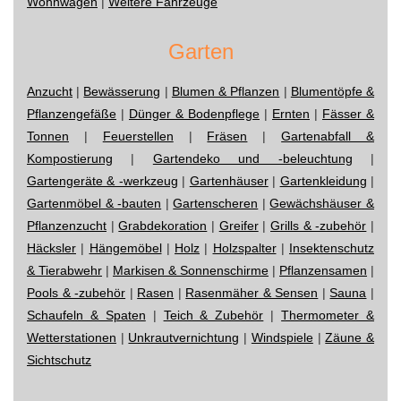
Wohnwagen
|
Weitere Fahrzeuge
Garten
Anzucht
|
Bewässerung
|
Blumen & Pflanzen
|
Blumentöpfe &
Pflanzengefäße
|
Dünger & Bodenpflege
|
Ernten
|
Fässer &
Tonnen
|
Feuerstellen
|
Fräsen
|
Gartenabfall &
Kompostierung
|
Gartendeko und -beleuchtung
|
Gartengeräte & -werkzeug
|
Gartenhäuser
|
Gartenkleidung
|
Gartenmöbel & -bauten
|
Gartenscheren
|
Gewächshäuser &
Pflanzenzucht
|
Grabdekoration
|
Greifer
|
Grills & -zubehör
|
Häcksler
|
Hängemöbel
|
Holz
|
Holzspalter
|
Insektenschutz
& Tierabwehr
|
Markisen & Sonnenschirme
|
Pflanzensamen
|
Pools & -zubehör
|
Rasen
|
Rasenmäher & Sensen
|
Sauna
|
Schaufeln & Spaten
|
Teich & Zubehör
|
Thermometer &
Wetterstationen
|
Unkrautvernichtung
|
Windspiele
|
Zäune &
Sichtschutz