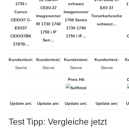
1730 i
schwarz
1
CEXV-37
EXV 37
Canon
Imagerunner
Imagerunner
Tonerkartusche
CEXV37 C-
1700 Series
IR 1730 1740
schwarz…
EXV37
1730 1740
1750 i IF
CEXV37BK
1750 I IF…
Seri…
2787B…
Kundentest:
Kundentest:
Kundentest:
Kundentest:
K
Sterne
Sterne
Sterne
Sterne
Preis Hit
Update am:
Update am:
Update am:
Update am:
U
Test Tipp: Vergleiche jetzt