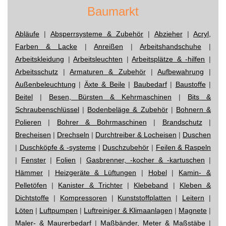
Baumarkt
Abläufe
|
Absperrsysteme & Zubehör
|
Abzieher
|
Acryl,
Farben & Lacke
|
Anreißen
|
Arbeitshandschuhe
|
Arbeitskleidung
|
Arbeitsleuchten
|
Arbeitsplätze & -hilfen
|
Arbeitsschutz
|
Armaturen & Zubehör
|
Aufbewahrung
|
Außenbeleuchtung
|
Äxte & Beile
|
Baubedarf
|
Baustoffe
|
Beitel
|
Besen, Bürsten & Kehrmaschinen
|
Bits &
Schraubenschlüssel
|
Bodenbeläge & Zubehör
|
Bohnern &
Polieren
|
Bohrer & Bohrmaschinen
|
Brandschutz
|
Brecheisen
|
Drechseln
|
Durchtreiber & Locheisen
|
Duschen
|
Duschköpfe & -systeme
|
Duschzubehör
|
Feilen & Raspeln
|
Fenster
|
Folien
|
Gasbrenner, -kocher & -kartuschen
|
Hämmer
|
Heizgeräte & Lüftungen
|
Hobel
|
Kamin- &
Pelletöfen
|
Kanister & Trichter
|
Klebeband
|
Kleben &
Dichtstoffe
|
Kompressoren
|
Kunststoffplatten
|
Leitern
|
Löten
|
Luftpumpen
|
Luftreiniger & Klimaanlagen
|
Magnete
|
Maler- & Maurerbedarf
|
Maßbänder, Meter & Maßstäbe
|