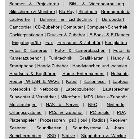
Beamer & Projektoren
|
Bild- & Videobearbeitung
|
Bildschirme & Monitore
|
Blu-Ray
|
Bluetooth
|
Brenngeräte &
Laufwerke
|
Bühnen- & Lichttechnik
|
Bürobedarf
|
Camcorder
|
CD-Zubehör
|
Computer
|
Computer-Sicherheit
|
Dockingstationen
|
Drucker & Zubehör
|
E-Book- & E-Reader
|
Eingabegeräte
|
Fax
|
Fernseher & Zubehör
|
Festplatten
|
Fotos & Kameras
|
Foto- & Kamerataschen
|
Foto- &
Kamerazubehör
|
Funktechnik
|
Grafikkarten
|
Handy &
Smartphone
|
Handy-Zubehör
|
Handytaschen und -schalen
|
Headsets & Kopfhörer
|
Home Entertainment
|
Hotspots,
Router, W-LAN & WAPs
|
Kabel
|
Kartenleser
|
Laptops,
Notebooks & Netbooks
|
Laptopzubehör
|
Lautsprecher,
Subwoofer & Verstärker
|
Mikrofone
|
MP3
|
Musik-Zubehör
|
Musikanlagen
|
NAS & Server
|
NFC
|
Nintendo
|
Ortungssysteme
|
PCs & Zubehör
|
PC-Spiele
|
PDA
|
Plattenspieler
|
Prozessoren
|
ps3
|
ps4
|
Radios
|
Receiver
|
Scanner
|
Soundkarten
|
Soundsysteme & -bars
|
Speichermedien
|
SSD
|
Stative
|
Stoppuhren & Wecker
|