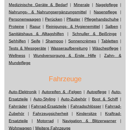
Medizinische Geräte & Bedarf
|
Minerale
|
Nagelpflege
|
Nahrungs- & Nahrungsergänzungsmittel
|
Nasenpflege
|
Personenwaagen
|
Perücken
|
Pflaster
|
Pflegehandschuhe
|
Proteine
|
Rasur
|
Reinigungs- & Hygienemittel
|
Salben
|
Sanitätshaus & Alltagshilfen
|
Schnuller & Beißringe
|
Sehhilfen
|
Seife
|
Shampoo
|
Sonnencrèmes
|
Tabletten
|
Tests & Messgeräte
|
Wasseraufbereitung
|
Wäschepflege
|
Wellness
|
Wundversorgung & Erste Hilfe
|
Zahn- &
Mundpflege
Fahrzeuge
Auto-Elektronik
|
Autoreifen & -Felgen
|
Autopflege
|
Auto-
Ersatzteile
|
Auto-Styling
|
Auto-Zubehör
|
Boot & Schiff
|
Fahrräder
|
Fahrrad-Ersatzteile
|
Fahradschlösser
|
Fahrrad-
Zubehör
|
Fahrzeugsicherheit
|
Kindersitze
|
Kraftrad-
Ersatzteile
|
Motorrad
|
Navigation & Blitzerwarner
|
Wohnwagen
|
Weitere Fahrzeuge