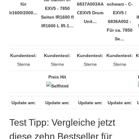
für
6837A003AA
schwarz - C-
EXV5 - 7850
Ir1600/2000…
CEXV5 Drum
EXV5 /
Seiten IR1600 fl
I
Unit…
6836A002 -
IR1600 L IR-1…
Für ca. 7850
Se…
Kundentest:
Kundentest:
Kundentest:
Kundentest:
K
Sterne
Sterne
Sterne
Sterne
Preis Hit
Update am:
Update am:
Update am:
Update am:
Test Tipp: Vergleiche jetzt
diese zehn Bestseller für