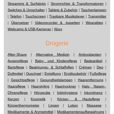
Streaming & Surfsticks
|
Stromrichter & Transformatoren
|
Switches & Umschalter
|
Tablets & Zubehör
|
Taschenlampen
|
Telefon
|
Touchscreen
|
Tragbare Musikplayer
|
Transmitter
|
Übersetzer
|
Videorecorder & -kasetten
|
Wearables
|
Webcams & USB-Kameras
|
Xbox
Drogerie
After-Shave
|
Alternative Medizin
|
Antioxidantien
|
Augenpflege
|
Baby- und Kinderpflege
|
Badeartikel
|
Bartpflege
|
Beatmungs- & Schlafhilfen
|
Crèmes
|
Deo
|
Duftmittel
|
Duschgel
|
Entgiftung
|
Erotikzubehör
|
Fußpflege
|
Gesichtspflege
|
Gesundheitslampen
|
Haarentfernung
|
Haarpflege
|
Haarstyling
|
Haartrockner
|
Hals-, Nasen-,
Ohrenpflege
|
Hörgeräte
|
Intimhygiene
|
Inkontinenz
|
Kerzen
|
Kosmetik
|
Körper- & Hautpflege
|
Körperthermometer
|
Linsen
|
Lotion
|
Massage
|
Medikamente & Arzneimittel
|
Medikamentenaufbewahrung
|