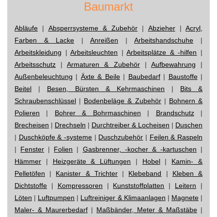
Baumarkt
Abläufe
|
Absperrsysteme & Zubehör
|
Abzieher
|
Acryl,
Farben & Lacke
|
Anreißen
|
Arbeitshandschuhe
|
Arbeitskleidung
|
Arbeitsleuchten
|
Arbeitsplätze & -hilfen
|
Arbeitsschutz
|
Armaturen & Zubehör
|
Aufbewahrung
|
Außenbeleuchtung
|
Äxte & Beile
|
Baubedarf
|
Baustoffe
|
Beitel
|
Besen, Bürsten & Kehrmaschinen
|
Bits &
Schraubenschlüssel
|
Bodenbeläge & Zubehör
|
Bohnern &
Polieren
|
Bohrer & Bohrmaschinen
|
Brandschutz
|
Brecheisen
|
Drechseln
|
Durchtreiber & Locheisen
|
Duschen
|
Duschköpfe & -systeme
|
Duschzubehör
|
Feilen & Raspeln
|
Fenster
|
Folien
|
Gasbrenner, -kocher & -kartuschen
|
Hämmer
|
Heizgeräte & Lüftungen
|
Hobel
|
Kamin- &
Pelletöfen
|
Kanister & Trichter
|
Klebeband
|
Kleben &
Dichtstoffe
|
Kompressoren
|
Kunststoffplatten
|
Leitern
|
Löten
|
Luftpumpen
|
Luftreiniger & Klimaanlagen
|
Magnete
|
Maler- & Maurerbedarf
|
Maßbänder, Meter & Maßstäbe
|