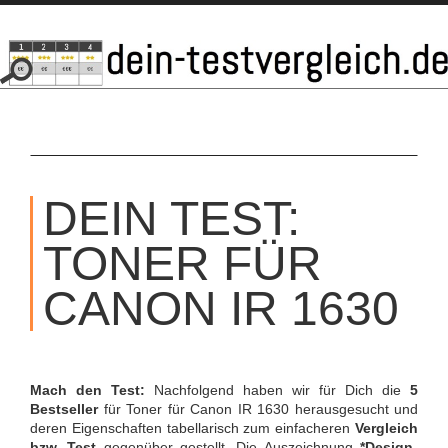
SKIP
TO
DEIN TEST:
CONTENT
TONER FÜR
CANON IR 1630
Mach den Test:
Nachfolgend haben wir für Dich die
5
Bestseller
für Toner für Canon IR 1630 herausgesucht und
deren Eigenschaften tabellarisch zum einfacheren
Vergleich
bzw. Test
gegenüber gestellt. Die Auszeichnung
*Design-