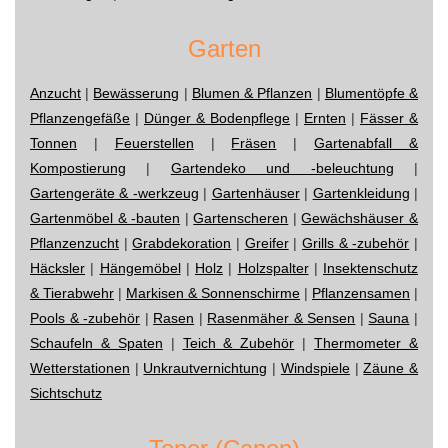
Garten
Anzucht
|
Bewässerung
|
Blumen & Pflanzen
|
Blumentöpfe &
Pflanzengefäße
|
Dünger & Bodenpflege
|
Ernten
|
Fässer &
Tonnen
|
Feuerstellen
|
Fräsen
|
Gartenabfall &
Kompostierung
|
Gartendeko und -beleuchtung
|
Gartengeräte & -werkzeug
|
Gartenhäuser
|
Gartenkleidung
|
Gartenmöbel & -bauten
|
Gartenscheren
|
Gewächshäuser &
Pflanzenzucht
|
Grabdekoration
|
Greifer
|
Grills & -zubehör
|
Häcksler
|
Hängemöbel
|
Holz
|
Holzspalter
|
Insektenschutz
& Tierabwehr
|
Markisen & Sonnenschirme
|
Pflanzensamen
|
Pools & -zubehör
|
Rasen
|
Rasenmäher & Sensen
|
Sauna
|
Schaufeln & Spaten
|
Teich & Zubehör
|
Thermometer &
Wetterstationen
|
Unkrautvernichtung
|
Windspiele
|
Zäune &
Sichtschutz