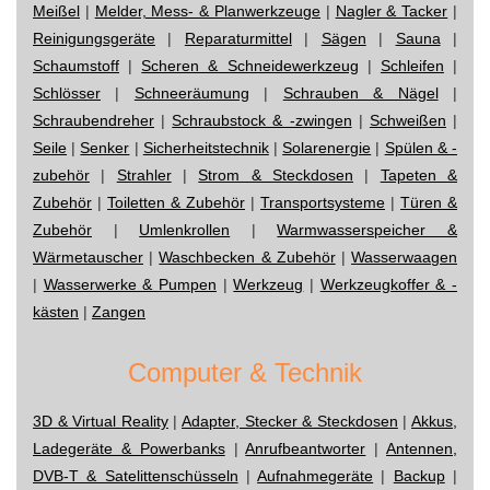
Meißel
|
Melder, Mess- & Planwerkzeuge
|
Nagler & Tacker
|
Reinigungsgeräte
|
Reparaturmittel
|
Sägen
|
Sauna
|
Schaumstoff
|
Scheren & Schneidewerkzeug
|
Schleifen
|
Schlösser
|
Schneeräumung
|
Schrauben & Nägel
|
Schraubendreher
|
Schraubstock & -zwingen
|
Schweißen
|
Seile
|
Senker
|
Sicherheitstechnik
|
Solarenergie
|
Spülen & -
zubehör
|
Strahler
|
Strom & Steckdosen
|
Tapeten &
Zubehör
|
Toiletten & Zubehör
|
Transportsysteme
|
Türen &
Zubehör
|
Umlenkrollen
|
Warmwasserspeicher &
Wärmetauscher
|
Waschbecken & Zubehör
|
Wasserwaagen
|
Wasserwerke & Pumpen
|
Werkzeug
|
Werkzeugkoffer & -
kästen
|
Zangen
Computer & Technik
3D & Virtual Reality
|
Adapter, Stecker & Steckdosen
|
Akkus,
Ladegeräte & Powerbanks
|
Anrufbeantworter
|
Antennen,
DVB-T & Satelittenschüsseln
|
Aufnahmegeräte
|
Backup
|