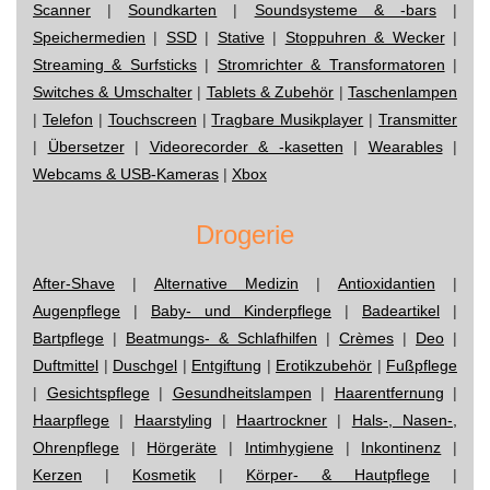
Scanner
|
Soundkarten
|
Soundsysteme & -bars
|
Speichermedien
|
SSD
|
Stative
|
Stoppuhren & Wecker
|
Streaming & Surfsticks
|
Stromrichter & Transformatoren
|
Switches & Umschalter
|
Tablets & Zubehör
|
Taschenlampen
|
Telefon
|
Touchscreen
|
Tragbare Musikplayer
|
Transmitter
|
Übersetzer
|
Videorecorder & -kasetten
|
Wearables
|
Webcams & USB-Kameras
|
Xbox
Drogerie
After-Shave
|
Alternative Medizin
|
Antioxidantien
|
Augenpflege
|
Baby- und Kinderpflege
|
Badeartikel
|
Bartpflege
|
Beatmungs- & Schlafhilfen
|
Crèmes
|
Deo
|
Duftmittel
|
Duschgel
|
Entgiftung
|
Erotikzubehör
|
Fußpflege
|
Gesichtspflege
|
Gesundheitslampen
|
Haarentfernung
|
Haarpflege
|
Haarstyling
|
Haartrockner
|
Hals-, Nasen-,
Ohrenpflege
|
Hörgeräte
|
Intimhygiene
|
Inkontinenz
|
Kerzen
|
Kosmetik
|
Körper- & Hautpflege
|