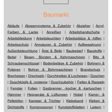
Baumarkt
Abläufe
|
Absperrsysteme & Zubehör
|
Abzieher
|
Acryl,
Farben & Lacke
|
Anreißen
|
Arbeitshandschuhe
|
Arbeitskleidung
|
Arbeitsleuchten
|
Arbeitsplätze & -hilfen
|
Arbeitsschutz
|
Armaturen & Zubehör
|
Aufbewahrung
|
Außenbeleuchtung
|
Äxte & Beile
|
Baubedarf
|
Baustoffe
|
Beitel
|
Besen, Bürsten & Kehrmaschinen
|
Bits &
Schraubenschlüssel
|
Bodenbeläge & Zubehör
|
Bohnern &
Polieren
|
Bohrer & Bohrmaschinen
|
Brandschutz
|
Brecheisen
|
Drechseln
|
Durchtreiber & Locheisen
|
Duschen
|
Duschköpfe & -systeme
|
Duschzubehör
|
Feilen & Raspeln
|
Fenster
|
Folien
|
Gasbrenner, -kocher & -kartuschen
|
Hämmer
|
Heizgeräte & Lüftungen
|
Hobel
|
Kamin- &
Pelletöfen
|
Kanister & Trichter
|
Klebeband
|
Kleben &
Dichtstoffe
|
Kompressoren
|
Kunststoffplatten
|
Leitern
|