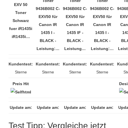
Toner
Toner
Toner
T
EXV 50
9436B002 C-
9436B002 C-
9436B002 C-
9436
Toner
EXV50 für
EXV50 für
EXV50 für
EXV
Schwarz
Canon IR
Canon IR
Canon IR
Can
fuer iR1435i
1435 I -
1435 IF -
1435 I -
143
iR1435i…
BLACK -
BLACK -
BLACK -
BL
Leistung:…
Leistung…
Leistung:…
Leis
Kundentest:
Kundentest:
Kundentest:
Kundentest:
Kund
Sterne
Sterne
Sterne
Sterne
St
Preis Hit
Desi
Update am:
Update am:
Update am:
Update am:
Upda
Test Tipp: Vergleiche jetzt