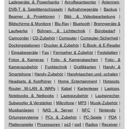
Ladegeräte & Powerbanks
|
Anrufbeantworter
|
Antennen,
DVB-T & Satelittenschüsseln
|
Aufnahmegeräte
|
Backup
|
Beamer & Projektoren
|
Bild- & Videobearbeitung
|
Bildschirme & Monitore
|
Blu-Ray
|
Bluetooth
|
Brenngeräte &
Laufwerke
|
Bühnen- & Lichttechnik
|
Bürobedarf
|
Camcorder
|
CD-Zubehör
|
Computer
|
Computer-Sicherheit
|
Dockingstationen
|
Drucker & Zubehör
|
E-Book- & E-Reader
|
Eingabegeräte
|
Fax
|
Fernseher & Zubehör
|
Festplatten
|
Fotos & Kameras
|
Foto- & Kamerataschen
|
Foto- &
Kamerazubehör
|
Funktechnik
|
Grafikkarten
|
Handy &
Smartphone
|
Handy-Zubehör
|
Handytaschen und -schalen
|
Headsets & Kopfhörer
|
Home Entertainment
|
Hotspots,
Router, W-LAN & WAPs
|
Kabel
|
Kartenleser
|
Laptops,
Notebooks & Netbooks
|
Laptopzubehör
|
Lautsprecher,
Subwoofer & Verstärker
|
Mikrofone
|
MP3
|
Musik-Zubehör
|
Musikanlagen
|
NAS & Server
|
NFC
|
Nintendo
|
Ortungssysteme
|
PCs & Zubehör
|
PC-Spiele
|
PDA
|
Plattenspieler
|
Prozessoren
|
ps3
|
ps4
|
Radios
|
Receiver
|