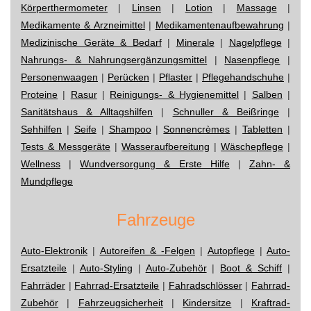
Körperthermometer
|
Linsen
|
Lotion
|
Massage
|
Medikamente & Arzneimittel
|
Medikamentenaufbewahrung
|
Medizinische Geräte & Bedarf
|
Minerale
|
Nagelpflege
|
Nahrungs- & Nahrungsergänzungsmittel
|
Nasenpflege
|
Personenwaagen
|
Perücken
|
Pflaster
|
Pflegehandschuhe
|
Proteine
|
Rasur
|
Reinigungs- & Hygienemittel
|
Salben
|
Sanitätshaus & Alltagshilfen
|
Schnuller & Beißringe
|
Sehhilfen
|
Seife
|
Shampoo
|
Sonnencrèmes
|
Tabletten
|
Tests & Messgeräte
|
Wasseraufbereitung
|
Wäschepflege
|
Wellness
|
Wundversorgung & Erste Hilfe
|
Zahn- &
Mundpflege
Fahrzeuge
Auto-Elektronik
|
Autoreifen & -Felgen
|
Autopflege
|
Auto-
Ersatzteile
|
Auto-Styling
|
Auto-Zubehör
|
Boot & Schiff
|
Fahrräder
|
Fahrrad-Ersatzteile
|
Fahradschlösser
|
Fahrrad-
Zubehör
|
Fahrzeugsicherheit
|
Kindersitze
|
Kraftrad-