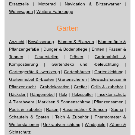
Ersatzteile
|
Motorrad
|
Navigation & Blitzerwarner
|
Wohnwagen
|
Weitere Fahrzeuge
Garten
Anzucht
|
Bewässerung
|
Blumen & Pflanzen
|
Blumentöpfe &
Pflanzengefäße
|
Dünger & Bodenpflege
|
Ernten
|
Fässer &
Tonnen
|
Feuerstellen
|
Fräsen
|
Gartenabfall &
Kompostierung
|
Gartendeko und -beleuchtung
|
Gartengeräte & -werkzeug
|
Gartenhäuser
|
Gartenkleidung
|
Gartenmöbel & -bauten
|
Gartenscheren
|
Gewächshäuser &
Pflanzenzucht
|
Grabdekoration
|
Greifer
|
Grills & -zubehör
|
Häcksler
|
Hängemöbel
|
Holz
|
Holzspalter
|
Insektenschutz
& Tierabwehr
|
Markisen & Sonnenschirme
|
Pflanzensamen
|
Pools & -zubehör
|
Rasen
|
Rasenmäher & Sensen
|
Sauna
|
Schaufeln & Spaten
|
Teich & Zubehör
|
Thermometer &
Wetterstationen
|
Unkrautvernichtung
|
Windspiele
|
Zäune &
Sichtschutz