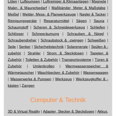
Löten
|
Luftpumpen
|
Luftreiniger & Klimaanlagen
|
Magnete
|
Maler- & Maurerbedarf
|
Maßbänder, Meter & Maßstäbe
|
Meißel
|
Melder, Mess- & Planwerkzeuge
|
Nagler & Tacker
|
Reinigungsgeräte
|
Reparaturmittel
|
Sägen
|
Sauna
|
Schaumstoff
|
Scheren & Schneidewerkzeug
|
Schleifen
|
Schlösser
|
Schneeräumung
|
Schrauben & Nägel
|
Schraubendreher
|
Schraubstock & -zwingen
|
Schweißen
|
Seile
|
Senker
|
Sicherheitstechnik
|
Solarenergie
|
Spülen & -
zubehör
|
Strahler
|
Strom & Steckdosen
|
Tapeten &
Zubehör
|
Toiletten & Zubehör
|
Transportsysteme
|
Türen &
Zubehör
|
Umlenkrollen
|
Warmwasserspeicher &
Wärmetauscher
|
Waschbecken & Zubehör
|
Wasserwaagen
|
Wasserwerke & Pumpen
|
Werkzeug
|
Werkzeugkoffer & -
kästen
|
Zangen
Computer & Technik
3D & Virtual Reality
|
Adapter, Stecker & Steckdosen
|
Akkus,