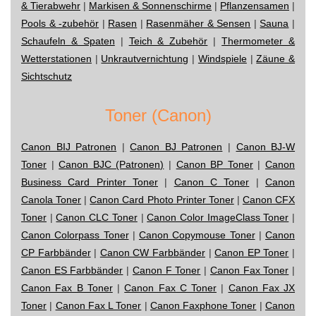
& Tierabwehr
|
Markisen & Sonnenschirme
|
Pflanzensamen
|
Pools & -zubehör
|
Rasen
|
Rasenmäher & Sensen
|
Sauna
|
Schaufeln & Spaten
|
Teich & Zubehör
|
Thermometer &
Wetterstationen
|
Unkrautvernichtung
|
Windspiele
|
Zäune &
Sichtschutz
Toner (Canon)
Canon BIJ Patronen
|
Canon BJ Patronen
|
Canon BJ-W
Toner
|
Canon BJC (Patronen)
|
Canon BP Toner
|
Canon
Business Card Printer Toner
|
Canon C Toner
|
Canon
Canola Toner
|
Canon Card Photo Printer Toner
|
Canon CFX
Toner
|
Canon CLC Toner
|
Canon Color ImageClass Toner
|
Canon Colorpass Toner
|
Canon Copymouse Toner
|
Canon
CP Farbbänder
|
Canon CW Farbbänder
|
Canon EP Toner
|
Canon ES Farbbänder
|
Canon F Toner
|
Canon Fax Toner
|
Canon Fax B Toner
|
Canon Fax C Toner
|
Canon Fax JX
Toner
|
Canon Fax L Toner
|
Canon Faxphone Toner
|
Canon