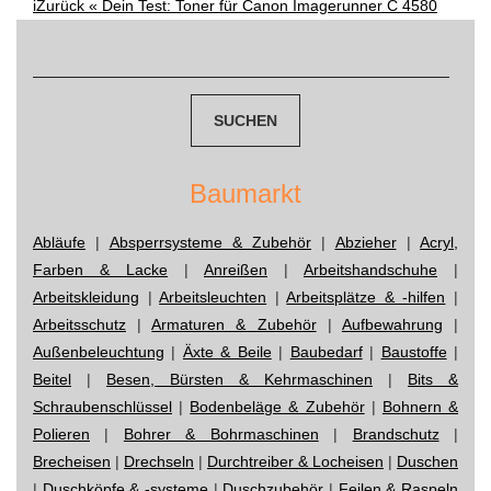
Post
i
Zurück «
Dein Test: Toner für Canon Imagerunner C 4580
Suchen
navigation
nach:
Baumarkt
Abläufe
|
Absperrsysteme & Zubehör
|
Abzieher
|
Acryl,
Farben & Lacke
|
Anreißen
|
Arbeitshandschuhe
|
Arbeitskleidung
|
Arbeitsleuchten
|
Arbeitsplätze & -hilfen
|
Arbeitsschutz
|
Armaturen & Zubehör
|
Aufbewahrung
|
Außenbeleuchtung
|
Äxte & Beile
|
Baubedarf
|
Baustoffe
|
Beitel
|
Besen, Bürsten & Kehrmaschinen
|
Bits &
Schraubenschlüssel
|
Bodenbeläge & Zubehör
|
Bohnern &
Polieren
|
Bohrer & Bohrmaschinen
|
Brandschutz
|
Brecheisen
|
Drechseln
|
Durchtreiber & Locheisen
|
Duschen
|
Duschköpfe & -systeme
|
Duschzubehör
|
Feilen & Raspeln