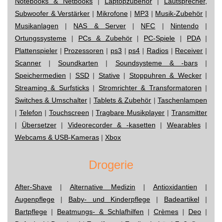
Notebooks & Netbooks
|
Laptopzubehör
|
Lautsprecher,
Subwoofer & Verstärker
|
Mikrofone
|
MP3
|
Musik-Zubehör
|
Musikanlagen
|
NAS & Server
|
NFC
|
Nintendo
|
Ortungssysteme
|
PCs & Zubehör
|
PC-Spiele
|
PDA
|
Plattenspieler
|
Prozessoren
|
ps3
|
ps4
|
Radios
|
Receiver
|
Scanner
|
Soundkarten
|
Soundsysteme & -bars
|
Speichermedien
|
SSD
|
Stative
|
Stoppuhren & Wecker
|
Streaming & Surfsticks
|
Stromrichter & Transformatoren
|
Switches & Umschalter
|
Tablets & Zubehör
|
Taschenlampen
|
Telefon
|
Touchscreen
|
Tragbare Musikplayer
|
Transmitter
|
Übersetzer
|
Videorecorder & -kasetten
|
Wearables
|
Webcams & USB-Kameras
|
Xbox
Drogerie
After-Shave
|
Alternative Medizin
|
Antioxidantien
|
Augenpflege
|
Baby- und Kinderpflege
|
Badeartikel
|
Bartpflege
|
Beatmungs- & Schlafhilfen
|
Crèmes
|
Deo
|