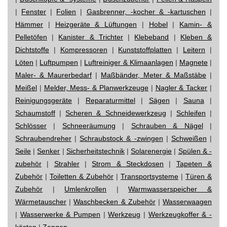
|
Fenster
|
Folien
|
Gasbrenner, -kocher & -kartuschen
|
Hämmer
|
Heizgeräte & Lüftungen
|
Hobel
|
Kamin- &
Pelletöfen
|
Kanister & Trichter
|
Klebeband
|
Kleben &
Dichtstoffe
|
Kompressoren
|
Kunststoffplatten
|
Leitern
|
Löten
|
Luftpumpen
|
Luftreiniger & Klimaanlagen
|
Magnete
|
Maler- & Maurerbedarf
|
Maßbänder, Meter & Maßstäbe
|
Meißel
|
Melder, Mess- & Planwerkzeuge
|
Nagler & Tacker
|
Reinigungsgeräte
|
Reparaturmittel
|
Sägen
|
Sauna
|
Schaumstoff
|
Scheren & Schneidewerkzeug
|
Schleifen
|
Schlösser
|
Schneeräumung
|
Schrauben & Nägel
|
Schraubendreher
|
Schraubstock & -zwingen
|
Schweißen
|
Seile
|
Senker
|
Sicherheitstechnik
|
Solarenergie
|
Spülen & -
zubehör
|
Strahler
|
Strom & Steckdosen
|
Tapeten &
Zubehör
|
Toiletten & Zubehör
|
Transportsysteme
|
Türen &
Zubehör
|
Umlenkrollen
|
Warmwasserspeicher &
Wärmetauscher
|
Waschbecken & Zubehör
|
Wasserwaagen
|
Wasserwerke & Pumpen
|
Werkzeug
|
Werkzeugkoffer & -
kästen
|
Zangen