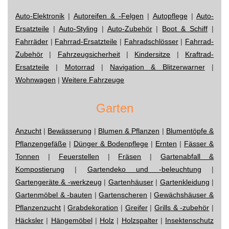
Auto-Elektronik
|
Autoreifen & -Felgen
|
Autopflege
|
Auto-
Ersatzteile
|
Auto-Styling
|
Auto-Zubehör
|
Boot & Schiff
|
Fahrräder
|
Fahrrad-Ersatzteile
|
Fahradschlösser
|
Fahrrad-
Zubehör
|
Fahrzeugsicherheit
|
Kindersitze
|
Kraftrad-
Ersatzteile
|
Motorrad
|
Navigation & Blitzerwarner
|
Wohnwagen
|
Weitere Fahrzeuge
Garten
Anzucht
|
Bewässerung
|
Blumen & Pflanzen
|
Blumentöpfe &
Pflanzengefäße
|
Dünger & Bodenpflege
|
Ernten
|
Fässer &
Tonnen
|
Feuerstellen
|
Fräsen
|
Gartenabfall &
Kompostierung
|
Gartendeko und -beleuchtung
|
Gartengeräte & -werkzeug
|
Gartenhäuser
|
Gartenkleidung
|
Gartenmöbel & -bauten
|
Gartenscheren
|
Gewächshäuser &
Pflanzenzucht
|
Grabdekoration
|
Greifer
|
Grills & -zubehör
|
Häcksler
|
Hängemöbel
|
Holz
|
Holzspalter
|
Insektenschutz