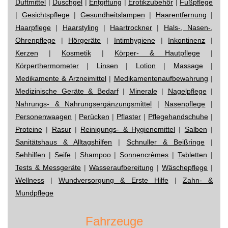
Duftmittel
|
Duschgel
|
Entgiftung
|
Erotikzubehör
|
Fußpflege
|
Gesichtspflege
|
Gesundheitslampen
|
Haarentfernung
|
Haarpflege
|
Haarstyling
|
Haartrockner
|
Hals-, Nasen-,
Ohrenpflege
|
Hörgeräte
|
Intimhygiene
|
Inkontinenz
|
Kerzen
|
Kosmetik
|
Körper- & Hautpflege
|
Körperthermometer
|
Linsen
|
Lotion
|
Massage
|
Medikamente & Arzneimittel
|
Medikamentenaufbewahrung
|
Medizinische Geräte & Bedarf
|
Minerale
|
Nagelpflege
|
Nahrungs- & Nahrungsergänzungsmittel
|
Nasenpflege
|
Personenwaagen
|
Perücken
|
Pflaster
|
Pflegehandschuhe
|
Proteine
|
Rasur
|
Reinigungs- & Hygienemittel
|
Salben
|
Sanitätshaus & Alltagshilfen
|
Schnuller & Beißringe
|
Sehhilfen
|
Seife
|
Shampoo
|
Sonnencrèmes
|
Tabletten
|
Tests & Messgeräte
|
Wasseraufbereitung
|
Wäschepflege
|
Wellness
|
Wundversorgung & Erste Hilfe
|
Zahn- &
Mundpflege
Fahrzeuge