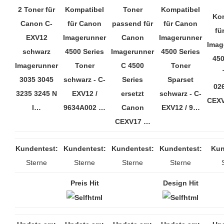
2 Toner für
Kompatibel
Toner
Kompatibel
Ko
Canon C-
für Canon
passend für
für Canon
fü
EXV12
Imagerunner
Canon
Imagerunner
Imag
schwarz
4500 Series
Imagerunner
4500 Series
450
Imagerunner
Toner
C 4500
Toner
3035 3045
schwarz - C-
Series
Sparset
02
3235 3245 N
EXV12 /
ersetzt
schwarz - C-
CEX
I…
9634A002 …
Canon
EXV12 / 9…
CEXV17 …
Kundentest:
Kundentest:
Kundentest:
Kundentest:
Kun
Sterne
Sterne
Sterne
Sterne
Preis Hit
Design Hit