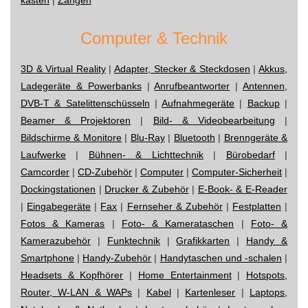
Computer & Technik
3D & Virtual Reality
|
Adapter, Stecker & Steckdosen
|
Akkus,
Ladegeräte & Powerbanks
|
Anrufbeantworter
|
Antennen,
DVB-T & Satelittenschüsseln
|
Aufnahmegeräte
|
Backup
|
Beamer & Projektoren
|
Bild- & Videobearbeitung
|
Bildschirme & Monitore
|
Blu-Ray
|
Bluetooth
|
Brenngeräte &
Laufwerke
|
Bühnen- & Lichttechnik
|
Bürobedarf
|
Camcorder
|
CD-Zubehör
|
Computer
|
Computer-Sicherheit
|
Dockingstationen
|
Drucker & Zubehör
|
E-Book- & E-Reader
|
Eingabegeräte
|
Fax
|
Fernseher & Zubehör
|
Festplatten
|
Fotos & Kameras
|
Foto- & Kamerataschen
|
Foto- &
Kamerazubehör
|
Funktechnik
|
Grafikkarten
|
Handy &
Smartphone
|
Handy-Zubehör
|
Handytaschen und -schalen
|
Headsets & Kopfhörer
|
Home Entertainment
|
Hotspots,
Router, W-LAN & WAPs
|
Kabel
|
Kartenleser
|
Laptops,