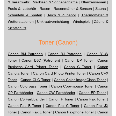
& Tierabwehr
|
Markisen & Sonnenschirme
|
Pflanzensamen
|
Pools & -zubehör
|
Rasen
|
Rasenmäher & Sensen
|
Sauna
|
Schaufeln & Spaten
|
Teich & Zubehör
|
Thermometer &
Wetterstationen
|
Unkrautvernichtung
|
Windspiele
|
Zäune &
Sichtschutz
Toner (Canon)
Canon BIJ Patronen
|
Canon BJ Patronen
|
Canon BJ-W
Toner
|
Canon BJC (Patronen)
|
Canon BP Toner
|
Canon
Business Card Printer Toner
|
Canon C Toner
|
Canon
Canola Toner
|
Canon Card Photo Printer Toner
|
Canon CFX
Toner
|
Canon CLC Toner
|
Canon Color ImageClass Toner
|
Canon Colorpass Toner
|
Canon Copymouse Toner
|
Canon
CP Farbbänder
|
Canon CW Farbbänder
|
Canon EP Toner
|
Canon ES Farbbänder
|
Canon F Toner
|
Canon Fax Toner
|
Canon Fax B Toner
|
Canon Fax C Toner
|
Canon Fax JX
Toner
|
Canon Fax L Toner
|
Canon Faxphone Toner
|
Canon