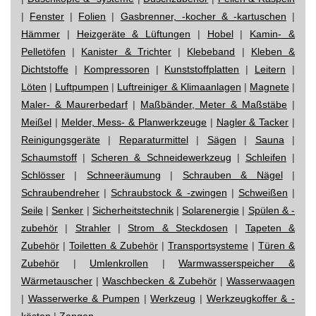
|
Fenster
|
Folien
|
Gasbrenner, -kocher & -kartuschen
|
Hämmer
|
Heizgeräte & Lüftungen
|
Hobel
|
Kamin- &
Pelletöfen
|
Kanister & Trichter
|
Klebeband
|
Kleben &
Dichtstoffe
|
Kompressoren
|
Kunststoffplatten
|
Leitern
|
Löten
|
Luftpumpen
|
Luftreiniger & Klimaanlagen
|
Magnete
|
Maler- & Maurerbedarf
|
Maßbänder, Meter & Maßstäbe
|
Meißel
|
Melder, Mess- & Planwerkzeuge
|
Nagler & Tacker
|
Reinigungsgeräte
|
Reparaturmittel
|
Sägen
|
Sauna
|
Schaumstoff
|
Scheren & Schneidewerkzeug
|
Schleifen
|
Schlösser
|
Schneeräumung
|
Schrauben & Nägel
|
Schraubendreher
|
Schraubstock & -zwingen
|
Schweißen
|
Seile
|
Senker
|
Sicherheitstechnik
|
Solarenergie
|
Spülen & -
zubehör
|
Strahler
|
Strom & Steckdosen
|
Tapeten &
Zubehör
|
Toiletten & Zubehör
|
Transportsysteme
|
Türen &
Zubehör
|
Umlenkrollen
|
Warmwasserspeicher &
Wärmetauscher
|
Waschbecken & Zubehör
|
Wasserwaagen
|
Wasserwerke & Pumpen
|
Werkzeug
|
Werkzeugkoffer & -
kästen
|
Zangen