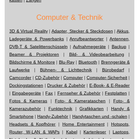
Computer & Technik
3D & Virtual Reality
|
Adapter, Stecker & Steckdosen
|
Akkus,
Ladegeräte & Powerbanks
|
Anrufbeantworter
|
Antennen,
DVB-T & Satelittenschüsseln
|
Aufnahmegeräte
|
Backup
|
Beamer & Projektoren
|
Bild- & Videobearbeitung
|
Bildschirme & Monitore
|
Blu-Ray
|
Bluetooth
|
Brenngeräte &
Laufwerke
|
Bühnen- & Lichttechnik
|
Bürobedarf
|
Camcorder
|
CD-Zubehör
|
Computer
|
Computer-Sicherheit
|
Dockingstationen
|
Drucker & Zubehör
|
E-Book- & E-Reader
|
Eingabegeräte
|
Fax
|
Fernseher & Zubehör
|
Festplatten
|
Fotos & Kameras
|
Foto- & Kamerataschen
|
Foto- &
Kamerazubehör
|
Funktechnik
|
Grafikkarten
|
Handy &
Smartphone
|
Handy-Zubehör
|
Handytaschen und -schalen
|
Headsets & Kopfhörer
|
Home Entertainment
|
Hotspots,
Router, W-LAN & WAPs
|
Kabel
|
Kartenleser
|
Laptops,