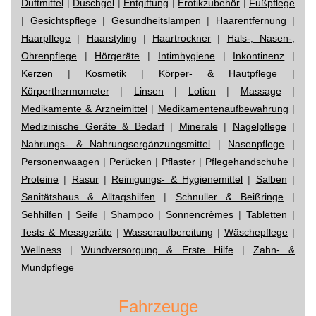
Duftmittel
|
Duschgel
|
Entgiftung
|
Erotikzubehör
|
Fußpflege
|
Gesichtspflege
|
Gesundheitslampen
|
Haarentfernung
|
Haarpflege
|
Haarstyling
|
Haartrockner
|
Hals-, Nasen-,
Ohrenpflege
|
Hörgeräte
|
Intimhygiene
|
Inkontinenz
|
Kerzen
|
Kosmetik
|
Körper- & Hautpflege
|
Körperthermometer
|
Linsen
|
Lotion
|
Massage
|
Medikamente & Arzneimittel
|
Medikamentenaufbewahrung
|
Medizinische Geräte & Bedarf
|
Minerale
|
Nagelpflege
|
Nahrungs- & Nahrungsergänzungsmittel
|
Nasenpflege
|
Personenwaagen
|
Perücken
|
Pflaster
|
Pflegehandschuhe
|
Proteine
|
Rasur
|
Reinigungs- & Hygienemittel
|
Salben
|
Sanitätshaus & Alltagshilfen
|
Schnuller & Beißringe
|
Sehhilfen
|
Seife
|
Shampoo
|
Sonnencrèmes
|
Tabletten
|
Tests & Messgeräte
|
Wasseraufbereitung
|
Wäschepflege
|
Wellness
|
Wundversorgung & Erste Hilfe
|
Zahn- &
Mundpflege
Fahrzeuge