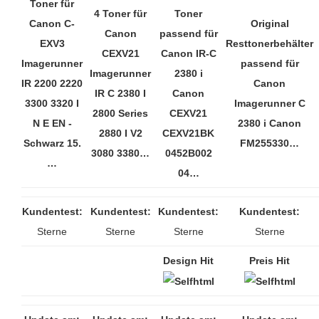
Toner für
4 Toner für
Toner
Canon C-
Original
Canon
passend für
EXV3
Resttonerbehälter
CEXV21
Canon IR-C
Imagerunner
passend für
Imagerunner
2380 i
IR 2200 2220
Canon
IR C 2380 I
Canon
3300 3320 I
Imagerunner C
2800 Series
CEXV21
N E EN -
2380 i Canon
2880 I V2
CEXV21BK
Schwarz 15.
FM255330…
3080 3380…
0452B002
…
04…
Kundentest:
Kundentest:
Kundentest:
Kundentest:
Sterne
Sterne
Sterne
Sterne
Design Hit
Preis Hit