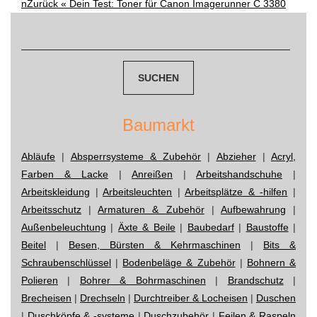
n
Zurück «
Dein Test: Toner für Canon Imagerunner C 3380
navigation
Suchen
nach:
Baumarkt
Abläufe
|
Absperrsysteme & Zubehör
|
Abzieher
|
Acryl,
Farben & Lacke
|
Anreißen
|
Arbeitshandschuhe
|
Arbeitskleidung
|
Arbeitsleuchten
|
Arbeitsplätze & -hilfen
|
Arbeitsschutz
|
Armaturen & Zubehör
|
Aufbewahrung
|
Außenbeleuchtung
|
Äxte & Beile
|
Baubedarf
|
Baustoffe
|
Beitel
|
Besen, Bürsten & Kehrmaschinen
|
Bits &
Schraubenschlüssel
|
Bodenbeläge & Zubehör
|
Bohnern &
Polieren
|
Bohrer & Bohrmaschinen
|
Brandschutz
|
Brecheisen
|
Drechseln
|
Durchtreiber & Locheisen
|
Duschen
|
Duschköpfe & -systeme
|
Duschzubehör
|
Feilen & Raspeln