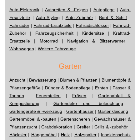
Auto-Elektronik
|
Autoreifen & -Felgen
|
Autopflege
|
Auto-
Ersatzteile
|
Auto-Styling
|
Auto-Zubehör
|
Boot & Schiff
|
Fahrräder
|
Fahrrad-Ersatzteile
|
Fahradschlösser
|
Fahrrad-
Zubehör
|
Fahrzeugsicherheit
|
Kindersitze
|
Kraftrad-
Ersatzteile
|
Motorrad
|
Navigation & Blitzerwarner
|
Wohnwagen
|
Weitere Fahrzeuge
Garten
Anzucht
|
Bewässerung
|
Blumen & Pflanzen
|
Blumentöpfe &
Pflanzengefäße
|
Dünger & Bodenpflege
|
Ernten
|
Fässer &
Tonnen
|
Feuerstellen
|
Fräsen
|
Gartenabfall &
Kompostierung
|
Gartendeko und -beleuchtung
|
Gartengeräte & -werkzeug
|
Gartenhäuser
|
Gartenkleidung
|
Gartenmöbel & -bauten
|
Gartenscheren
|
Gewächshäuser &
Pflanzenzucht
|
Grabdekoration
|
Greifer
|
Grills & -zubehör
|
Häcksler
|
Hängemöbel
|
Holz
|
Holzspalter
|
Insektenschutz