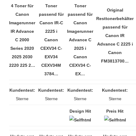
4 Toner für
Toner
Toner
Original
Canon
passend für
passend für
Resttonerbehälter
Imagerunner
Canon IR-C
Canon
passend für
IR Advance
2225 i
Imagerunner
Canon IR
C 2000
Canon
Advance C
Advance C 2225 i
Series 2020
CEXV34 C-
2025 i
Canon
2025 2030
EXV34
Canon
FM3813700…
2220 225 2…
CEXV34M
CEXV34 C-
3784…
EX…
Kundentest:
Kundentest:
Kundentest:
Kundentest:
Sterne
Sterne
Sterne
Sterne
Design Hit
Preis Hit