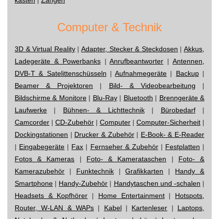
Computer & Technik
3D & Virtual Reality
|
Adapter, Stecker & Steckdosen
|
Akkus,
Ladegeräte & Powerbanks
|
Anrufbeantworter
|
Antennen,
DVB-T & Satelittenschüsseln
|
Aufnahmegeräte
|
Backup
|
Beamer & Projektoren
|
Bild- & Videobearbeitung
|
Bildschirme & Monitore
|
Blu-Ray
|
Bluetooth
|
Brenngeräte &
Laufwerke
|
Bühnen- & Lichttechnik
|
Bürobedarf
|
Camcorder
|
CD-Zubehör
|
Computer
|
Computer-Sicherheit
|
Dockingstationen
|
Drucker & Zubehör
|
E-Book- & E-Reader
|
Eingabegeräte
|
Fax
|
Fernseher & Zubehör
|
Festplatten
|
Fotos & Kameras
|
Foto- & Kamerataschen
|
Foto- &
Kamerazubehör
|
Funktechnik
|
Grafikkarten
|
Handy &
Smartphone
|
Handy-Zubehör
|
Handytaschen und -schalen
|
Headsets & Kopfhörer
|
Home Entertainment
|
Hotspots,
Router, W-LAN & WAPs
|
Kabel
|
Kartenleser
|
Laptops,