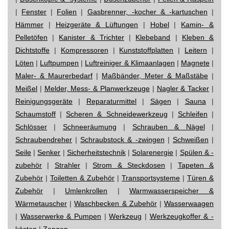
|
Fenster
|
Folien
|
Gasbrenner, -kocher & -kartuschen
|
Hämmer
|
Heizgeräte & Lüftungen
|
Hobel
|
Kamin- &
Pelletöfen
|
Kanister & Trichter
|
Klebeband
|
Kleben &
Dichtstoffe
|
Kompressoren
|
Kunststoffplatten
|
Leitern
|
Löten
|
Luftpumpen
|
Luftreiniger & Klimaanlagen
|
Magnete
|
Maler- & Maurerbedarf
|
Maßbänder, Meter & Maßstäbe
|
Meißel
|
Melder, Mess- & Planwerkzeuge
|
Nagler & Tacker
|
Reinigungsgeräte
|
Reparaturmittel
|
Sägen
|
Sauna
|
Schaumstoff
|
Scheren & Schneidewerkzeug
|
Schleifen
|
Schlösser
|
Schneeräumung
|
Schrauben & Nägel
|
Schraubendreher
|
Schraubstock & -zwingen
|
Schweißen
|
Seile
|
Senker
|
Sicherheitstechnik
|
Solarenergie
|
Spülen & -
zubehör
|
Strahler
|
Strom & Steckdosen
|
Tapeten &
Zubehör
|
Toiletten & Zubehör
|
Transportsysteme
|
Türen &
Zubehör
|
Umlenkrollen
|
Warmwasserspeicher &
Wärmetauscher
|
Waschbecken & Zubehör
|
Wasserwaagen
|
Wasserwerke & Pumpen
|
Werkzeug
|
Werkzeugkoffer & -
kästen
|
Zangen