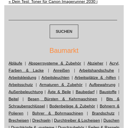
Post
«
Dein Test: Toner für Canon Imagerunner 2030 i
Suchen
navigation
nach:
Baumarkt
Abläufe
|
Absperrsysteme & Zubehör
|
Abzieher
|
Acryl,
Farben & Lacke
|
Anreißen
|
Arbeitshandschuhe
|
Arbeitskleidung
|
Arbeitsleuchten
|
Arbeitsplätze & -hilfen
|
Arbeitsschutz
|
Armaturen & Zubehör
|
Aufbewahrung
|
Außenbeleuchtung
|
Äxte & Beile
|
Baubedarf
|
Baustoffe
|
Beitel
|
Besen, Bürsten & Kehrmaschinen
|
Bits &
Schraubenschlüssel
|
Bodenbeläge & Zubehör
|
Bohnern &
Polieren
|
Bohrer & Bohrmaschinen
|
Brandschutz
|
Brecheisen
|
Drechseln
|
Durchtreiber & Locheisen
|
Duschen
|
Duschköpfe & -systeme
|
Duschzubehör
|
Feilen & Raspeln