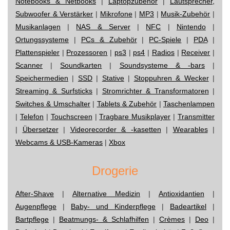
Notebooks & Netbooks
|
Laptopzubehör
|
Lautsprecher,
Subwoofer & Verstärker
|
Mikrofone
|
MP3
|
Musik-Zubehör
|
Musikanlagen
|
NAS & Server
|
NFC
|
Nintendo
|
Ortungssysteme
|
PCs & Zubehör
|
PC-Spiele
|
PDA
|
Plattenspieler
|
Prozessoren
|
ps3
|
ps4
|
Radios
|
Receiver
|
Scanner
|
Soundkarten
|
Soundsysteme & -bars
|
Speichermedien
|
SSD
|
Stative
|
Stoppuhren & Wecker
|
Streaming & Surfsticks
|
Stromrichter & Transformatoren
|
Switches & Umschalter
|
Tablets & Zubehör
|
Taschenlampen
|
Telefon
|
Touchscreen
|
Tragbare Musikplayer
|
Transmitter
|
Übersetzer
|
Videorecorder & -kasetten
|
Wearables
|
Webcams & USB-Kameras
|
Xbox
Drogerie
After-Shave
|
Alternative Medizin
|
Antioxidantien
|
Augenpflege
|
Baby- und Kinderpflege
|
Badeartikel
|
Bartpflege
|
Beatmungs- & Schlafhilfen
|
Crèmes
|
Deo
|