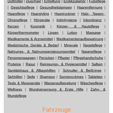
Duftmittel
|
Duschgel
|
Entgiftung
|
Erotikzubehör
|
Fußpflege
|
Gesichtspflege
|
Gesundheitslampen
|
Haarentfernung
|
Haarpflege
|
Haarstyling
|
Haartrockner
|
Hals-, Nasen-,
Ohrenpflege
|
Hörgeräte
|
Intimhygiene
|
Inkontinenz
|
Kerzen
|
Kosmetik
|
Körper- & Hautpflege
|
Körperthermometer
|
Linsen
|
Lotion
|
Massage
|
Medikamente & Arzneimittel
|
Medikamentenaufbewahrung
|
Medizinische Geräte & Bedarf
|
Minerale
|
Nagelpflege
|
Nahrungs- & Nahrungsergänzungsmittel
|
Nasenpflege
|
Personenwaagen
|
Perücken
|
Pflaster
|
Pflegehandschuhe
|
Proteine
|
Rasur
|
Reinigungs- & Hygienemittel
|
Salben
|
Sanitätshaus & Alltagshilfen
|
Schnuller & Beißringe
|
Sehhilfen
|
Seife
|
Shampoo
|
Sonnencrèmes
|
Tabletten
|
Tests & Messgeräte
|
Wasseraufbereitung
|
Wäschepflege
|
Wellness
|
Wundversorgung & Erste Hilfe
|
Zahn- &
Mundpflege
Fahrzeuge