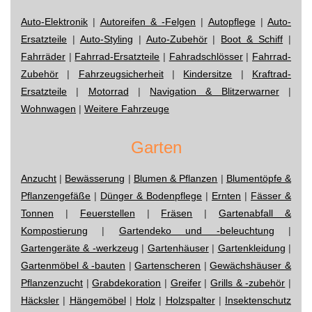
Auto-Elektronik
|
Autoreifen & -Felgen
|
Autopflege
|
Auto-
Ersatzteile
|
Auto-Styling
|
Auto-Zubehör
|
Boot & Schiff
|
Fahrräder
|
Fahrrad-Ersatzteile
|
Fahradschlösser
|
Fahrrad-
Zubehör
|
Fahrzeugsicherheit
|
Kindersitze
|
Kraftrad-
Ersatzteile
|
Motorrad
|
Navigation & Blitzerwarner
|
Wohnwagen
|
Weitere Fahrzeuge
Garten
Anzucht
|
Bewässerung
|
Blumen & Pflanzen
|
Blumentöpfe &
Pflanzengefäße
|
Dünger & Bodenpflege
|
Ernten
|
Fässer &
Tonnen
|
Feuerstellen
|
Fräsen
|
Gartenabfall &
Kompostierung
|
Gartendeko und -beleuchtung
|
Gartengeräte & -werkzeug
|
Gartenhäuser
|
Gartenkleidung
|
Gartenmöbel & -bauten
|
Gartenscheren
|
Gewächshäuser &
Pflanzenzucht
|
Grabdekoration
|
Greifer
|
Grills & -zubehör
|
Häcksler
|
Hängemöbel
|
Holz
|
Holzspalter
|
Insektenschutz