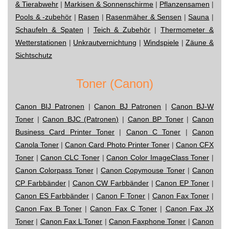
& Tierabwehr
|
Markisen & Sonnenschirme
|
Pflanzensamen
|
Pools & -zubehör
|
Rasen
|
Rasenmäher & Sensen
|
Sauna
|
Schaufeln & Spaten
|
Teich & Zubehör
|
Thermometer &
Wetterstationen
|
Unkrautvernichtung
|
Windspiele
|
Zäune &
Sichtschutz
Toner (Canon)
Canon BIJ Patronen
|
Canon BJ Patronen
|
Canon BJ-W
Toner
|
Canon BJC (Patronen)
|
Canon BP Toner
|
Canon
Business Card Printer Toner
|
Canon C Toner
|
Canon
Canola Toner
|
Canon Card Photo Printer Toner
|
Canon CFX
Toner
|
Canon CLC Toner
|
Canon Color ImageClass Toner
|
Canon Colorpass Toner
|
Canon Copymouse Toner
|
Canon
CP Farbbänder
|
Canon CW Farbbänder
|
Canon EP Toner
|
Canon ES Farbbänder
|
Canon F Toner
|
Canon Fax Toner
|
Canon Fax B Toner
|
Canon Fax C Toner
|
Canon Fax JX
Toner
|
Canon Fax L Toner
|
Canon Faxphone Toner
|
Canon