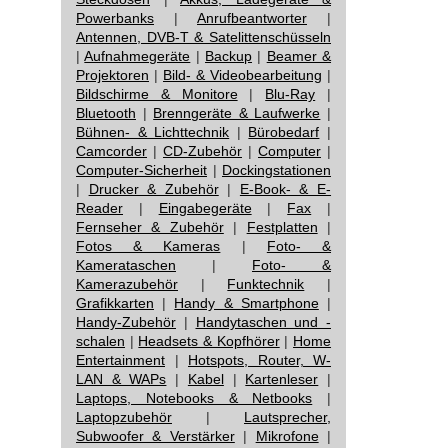
Powerbanks
|
Anrufbeantworter
|
Antennen, DVB-T & Satelittenschüsseln
|
Aufnahmegeräte
|
Backup
|
Beamer &
Projektoren
|
Bild- & Videobearbeitung
|
Bildschirme & Monitore
|
Blu-Ray
|
Bluetooth
|
Brenngeräte & Laufwerke
|
Bühnen- & Lichttechnik
|
Bürobedarf
|
Camcorder
|
CD-Zubehör
|
Computer
|
Computer-Sicherheit
|
Dockingstationen
|
Drucker & Zubehör
|
E-Book- & E-
Reader
|
Eingabegeräte
|
Fax
|
Fernseher & Zubehör
|
Festplatten
|
Fotos & Kameras
|
Foto- &
Kamerataschen
|
Foto- &
Kamerazubehör
|
Funktechnik
|
Grafikkarten
|
Handy & Smartphone
|
Handy-Zubehör
|
Handytaschen und -
schalen
|
Headsets & Kopfhörer
|
Home
Entertainment
|
Hotspots, Router, W-
LAN & WAPs
|
Kabel
|
Kartenleser
|
Laptops, Notebooks & Netbooks
|
Laptopzubehör
|
Lautsprecher,
Subwoofer & Verstärker
|
Mikrofone
|