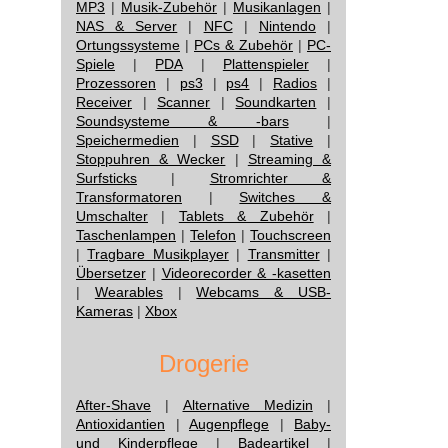
MP3
|
Musik-Zubehör
|
Musikanlagen
|
NAS & Server
|
NFC
|
Nintendo
|
Ortungssysteme
|
PCs & Zubehör
|
PC-
Spiele
|
PDA
|
Plattenspieler
|
Prozessoren
|
ps3
|
ps4
|
Radios
|
Receiver
|
Scanner
|
Soundkarten
|
Soundsysteme & -bars
|
Speichermedien
|
SSD
|
Stative
|
Stoppuhren & Wecker
|
Streaming &
Surfsticks
|
Stromrichter &
Transformatoren
|
Switches &
Umschalter
|
Tablets & Zubehör
|
Taschenlampen
|
Telefon
|
Touchscreen
|
Tragbare Musikplayer
|
Transmitter
|
Übersetzer
|
Videorecorder & -kasetten
|
Wearables
|
Webcams & USB-
Kameras
|
Xbox
Drogerie
After-Shave
|
Alternative Medizin
|
Antioxidantien
|
Augenpflege
|
Baby-
und Kinderpflege
|
Badeartikel
|