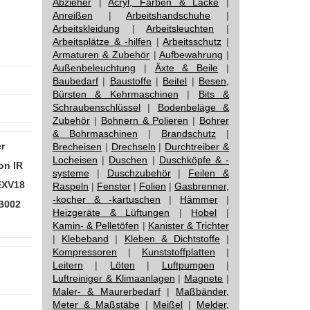
Abzieher
|
Acryl, Farben & Lacke
|
Anreißen
|
Arbeitshandschuhe
|
Arbeitskleidung
|
Arbeitsleuchten
|
Arbeitsplätze & -hilfen
|
Arbeitsschutz
|
Armaturen & Zubehör
|
Aufbewahrung
|
Außenbeleuchtung
|
Äxte & Beile
|
Baubedarf
|
Baustoffe
|
Beitel
|
Besen,
Bürsten & Kehrmaschinen
|
Bits &
Schraubenschlüssel
|
Bodenbeläge &
Zubehör
|
Bohnern & Polieren
|
Bohrer
& Bohrmaschinen
|
Brandschutz
|
r
Brecheisen
|
Drechseln
|
Durchtreiber &
Locheisen
|
Duschen
|
Duschköpfe & -
on IR
systeme
|
Duschzubehör
|
Feilen &
EXV18
Raspeln
|
Fenster
|
Folien
|
Gasbrenner,
-kocher & -kartuschen
|
Hämmer
|
B002
Heizgeräte & Lüftungen
|
Hobel
|
Kamin- & Pelletöfen
|
Kanister & Trichter
|
Klebeband
|
Kleben & Dichtstoffe
|
Kompressoren
|
Kunststoffplatten
|
:
Leitern
|
Löten
|
Luftpumpen
|
Luftreiniger & Klimaanlagen
|
Magnete
|
Maler- & Maurerbedarf
|
Maßbänder,
Meter & Maßstäbe
|
Meißel
|
Melder,