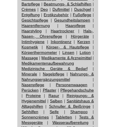
Bartpflege
|
Beatmungs- & Schlafhilfen
|
Crèmes
|
Deo
|
Duftmittel
|
Duschgel
|
Entgiftung
|
Erotikzubehör
|
Fußpflege
|
Gesichtspflege
|
Gesundheitslampen
|
Haarentfernung
|
Haarpflege
|
Haarstyling
|
Haartrockner
|
Hals-,
Nasen-, Ohrenpflege
|
Hörgeräte
|
Intimhygiene
|
Inkontinenz
|
Kerzen
|
Kosmetik
|
Körper- & Hautpflege
|
Körperthermometer
|
Linsen
|
Lotion
|
Massage
|
Medikamente & Arzneimittel
|
Medikamentenaufbewahrung
|
Medizinische Geräte & Bedarf
|
Minerale
|
Nagelpflege
|
Nahrungs- &
Nahrungsergänzungsmittel
|
Nasenpflege
|
Personenwaagen
|
Perücken
|
Pflaster
|
Pflegehandschuhe
|
Proteine
|
Rasur
|
Reinigungs- &
Hygienemittel
|
Salben
|
Sanitätshaus &
Alltagshilfen
|
Schnuller & Beißringe
|
Sehhilfen
|
Seife
|
Shampoo
|
Sonnencrèmes
|
Tabletten
|
Tests &
Messgeräte
|
Wasseraufbereitung
|