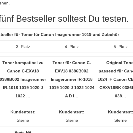
ehen.
nf Bestseller solltest Du testen.
stseller für Toner für Canon Imagerunner 1019 und Zubehör
3. Platz
4. Platz
5. Platz
Toner kompatibel zu
Toner für Canon C-
Original Tone
Canon C-EXV18
EXV18 0386B002
passend für Can
0386B002 Imagerunner
Imagerunner IR-1018
1024 iF Canon C
IR-1018 1019 1020 J
1019 1020 J 1022 1024
CEXV18BK 0386
1022 …
A D I…
038…
Kundentest:
Kundentest:
Kundentest
Sterne
Sterne
Sterne
Preis Hit