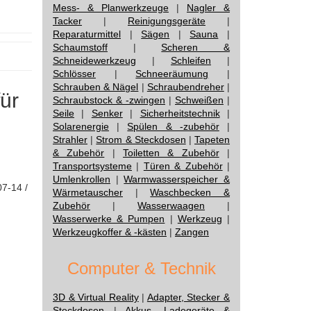
Mess- & Planwerkzeuge
|
Nagler &
Tacker
|
Reinigungsgeräte
|
Reparaturmittel
|
Sägen
|
Sauna
|
Schaumstoff
|
Scheren &
Schneidewerkzeug
|
Schleifen
|
Schlösser
|
Schneeräumung
|
Schrauben & Nägel
|
Schraubendreher
|
für
Schraubstock & -zwingen
|
Schweißen
|
Seile
|
Senker
|
Sicherheitstechnik
|
Solarenergie
|
Spülen & -zubehör
|
Strahler
|
Strom & Steckdosen
|
Tapeten
& Zubehör
|
Toiletten & Zubehör
|
Transportsysteme
|
Türen & Zubehör
|
Umlenkrollen
|
Warmwasserspeicher &
07-14 /
Wärmetauscher
|
Waschbecken &
Zubehör
|
Wasserwaagen
|
Wasserwerke & Pumpen
|
Werkzeug
|
Werkzeugkoffer & -kästen
|
Zangen
Computer & Technik
3D & Virtual Reality
|
Adapter, Stecker &
Steckdosen
|
Akkus, Ladegeräte &