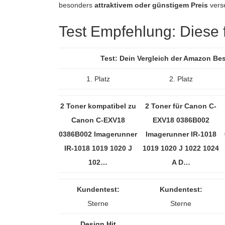
besonders
attraktivem oder günstigem Preis
vers
Test Empfehlung: Diese fü
Test: Dein Vergleich der Amazon Be
1. Platz
2. Platz
2 Toner kompatibel zu
2 Toner für Canon C-
Canon C-EXV18
EXV18 0386B002
0386B002 Imagerunner
Imagerunner IR-1018
IR-1018 1019 1020 J
1019 1020 J 1022 1024
102…
A D…
Kundentest:
Kundentest:
Sterne
Sterne
Design Hit