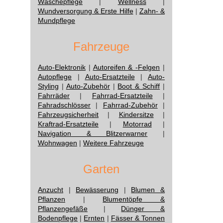
Wäschepflege
|
Wellness
|
Wundversorgung & Erste Hilfe
|
Zahn- &
Mundpflege
Fahrzeuge
Auto-Elektronik
|
Autoreifen & -Felgen
|
Autopflege
|
Auto-Ersatzteile
|
Auto-
Styling
|
Auto-Zubehör
|
Boot & Schiff
|
Fahrräder
|
Fahrrad-Ersatzteile
|
Fahradschlösser
|
Fahrrad-Zubehör
|
Fahrzeugsicherheit
|
Kindersitze
|
Kraftrad-Ersatzteile
|
Motorrad
|
Navigation & Blitzerwarner
|
Wohnwagen
|
Weitere Fahrzeuge
Garten
Anzucht
|
Bewässerung
|
Blumen &
Pflanzen
|
Blumentöpfe &
Pflanzengefäße
|
Dünger &
Bodenpflege
|
Ernten
|
Fässer & Tonnen