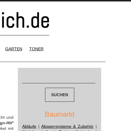
GARTEN
TONER
Suchen
nach:
Baumarkt
cht und
gn-Hit*
Abläufe
|
Absperrsysteme & Zubehör
|
kel mit