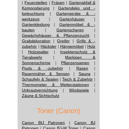
|
Feuerstellen
|
Fräsen
|
Gartenabfall &
Kompostierung
|
Gartendeko und -
beleuchtung
|
Gartengeräte & -
werkzeug
|
Gartenhäuser
|
Gartenkleidung
|
Gartenmöbel & -
bauten
|
Gartenscheren
|
Gewächshäuser & Pflanzenzucht
|
Grabdekoration
|
Greifer
|
Grills & -
zubehör
|
Häcksler
|
Hängemöbel
|
Holz
|
Holzspalter
|
Insektenschutz &
Tierabwehr
|
Markisen &
Sonnenschirme
|
Pflanzensamen
|
Pools & -zubehör
|
Rasen
|
Rasenmäher & Sensen
|
Sauna
|
Schaufeln & Spaten
|
Teich & Zubehör
|
Thermometer & Wetterstationen
|
Unkrautvernichtung
|
Windspiele
|
Zäune & Sichtschutz
Toner (Canon)
Canon BIJ Patronen
|
Canon BJ
Patronen
|
Canon BJ-W Toner
|
Canon