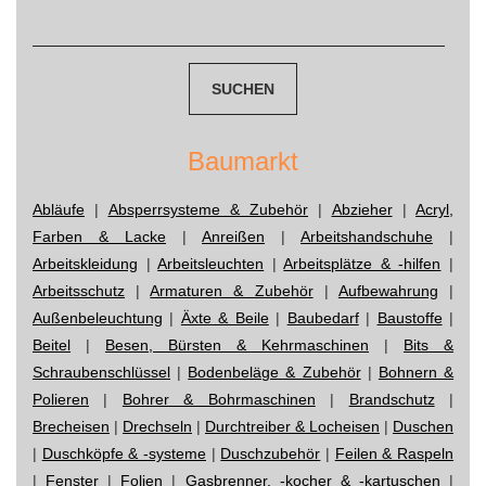
navigation
Suchen
nach:
Baumarkt
Abläufe
|
Absperrsysteme & Zubehör
|
Abzieher
|
Acryl,
Farben & Lacke
|
Anreißen
|
Arbeitshandschuhe
|
Arbeitskleidung
|
Arbeitsleuchten
|
Arbeitsplätze & -hilfen
|
Arbeitsschutz
|
Armaturen & Zubehör
|
Aufbewahrung
|
Außenbeleuchtung
|
Äxte & Beile
|
Baubedarf
|
Baustoffe
|
Beitel
|
Besen, Bürsten & Kehrmaschinen
|
Bits &
Schraubenschlüssel
|
Bodenbeläge & Zubehör
|
Bohnern &
Polieren
|
Bohrer & Bohrmaschinen
|
Brandschutz
|
Brecheisen
|
Drechseln
|
Durchtreiber & Locheisen
|
Duschen
|
Duschköpfe & -systeme
|
Duschzubehör
|
Feilen & Raspeln
|
Fenster
|
Folien
|
Gasbrenner, -kocher & -kartuschen
|