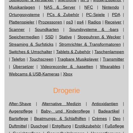
Musikanlagen
|
NAS & Server
|
NFC
|
Nintendo
|
Ortungssysteme
|
PCs & Zubehör
|
PC-Spiele
|
PDA
|
Plattenspieler
|
Prozessoren
|
ps3
|
ps4
|
Radios
|
Receiver
|
Scanner
|
Soundkarten
|
Soundsysteme & -bars
|
Speichermedien
|
SSD
|
Stative
|
Stoppuhren & Wecker
|
Streaming & Surfsticks
|
Stromrichter & Transformatoren
|
Switches & Umschalter
|
Tablets & Zubehör
|
Taschenlampen
|
Telefon
|
Touchscreen
|
Tragbare Musikplayer
|
Transmitter
|
Übersetzer
|
Videorecorder & -kasetten
|
Wearables
|
Webcams & USB-Kameras
|
Xbox
Drogerie
After-Shave
|
Alternative Medizin
|
Antioxidantien
|
Augenpflege
|
Baby- und Kinderpflege
|
Badeartikel
|
Bartpflege
|
Beatmungs- & Schlafhilfen
|
Crèmes
|
Deo
|
Duftmittel
|
Duschgel
|
Entgiftung
|
Erotikzubehör
|
Fußpflege