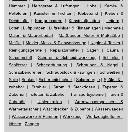
Hämmer
|
Heizgeräte & Lüftungen
|
Hobel
|
Kamin- &
Pelletöfen
|
Kanister & Trichter
|
Klebeband
|
Kleben &
Dichtstoffe
|
Kompressoren
|
Kunststoffplatten
|
Leitern
|
Löten
|
Luftpumpen
|
Luftreiniger & Klimaanlagen
|
Magnete
|
Maler- & Maurerbedarf
|
Maßbänder, Meter & Maßstäbe
|
Meißel
|
Melder, Mess- & Planwerkzeuge
|
Nagler & Tacker
|
Reinigungsgeräte
|
Reparaturmittel
|
Sägen
|
Sauna
|
Schaumstoff
|
Scheren & Schneidewerkzeug
|
Schleifen
|
Schlösser
|
Schneeräumung
|
Schrauben & Nägel
|
Schraubendreher
|
Schraubstock & -zwingen
|
Schweißen
|
Seile
|
Senker
|
Sicherheitstechnik
|
Solarenergie
|
Spülen & -
zubehör
|
Strahler
|
Strom & Steckdosen
|
Tapeten &
Zubehör
|
Toiletten & Zubehör
|
Transportsysteme
|
Türen &
Zubehör
|
Umlenkrollen
|
Warmwasserspeicher &
Wärmetauscher
|
Waschbecken & Zubehör
|
Wasserwaagen
|
Wasserwerke & Pumpen
|
Werkzeug
|
Werkzeugkoffer & -
kästen
|
Zangen