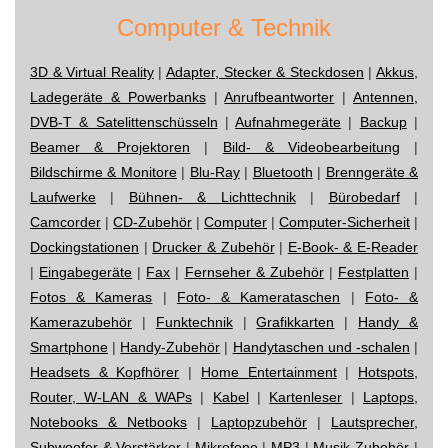
Computer & Technik
3D & Virtual Reality
|
Adapter, Stecker & Steckdosen
|
Akkus,
Ladegeräte & Powerbanks
|
Anrufbeantworter
|
Antennen,
DVB-T & Satelittenschüsseln
|
Aufnahmegeräte
|
Backup
|
Beamer & Projektoren
|
Bild- & Videobearbeitung
|
Bildschirme & Monitore
|
Blu-Ray
|
Bluetooth
|
Brenngeräte &
Laufwerke
|
Bühnen- & Lichttechnik
|
Bürobedarf
|
Camcorder
|
CD-Zubehör
|
Computer
|
Computer-Sicherheit
|
Dockingstationen
|
Drucker & Zubehör
|
E-Book- & E-Reader
|
Eingabegeräte
|
Fax
|
Fernseher & Zubehör
|
Festplatten
|
Fotos & Kameras
|
Foto- & Kamerataschen
|
Foto- &
Kamerazubehör
|
Funktechnik
|
Grafikkarten
|
Handy &
Smartphone
|
Handy-Zubehör
|
Handytaschen und -schalen
|
Headsets & Kopfhörer
|
Home Entertainment
|
Hotspots,
Router, W-LAN & WAPs
|
Kabel
|
Kartenleser
|
Laptops,
Notebooks & Netbooks
|
Laptopzubehör
|
Lautsprecher,
Subwoofer & Verstärker
|
Mikrofone
|
MP3
|
Musik-Zubehör
|