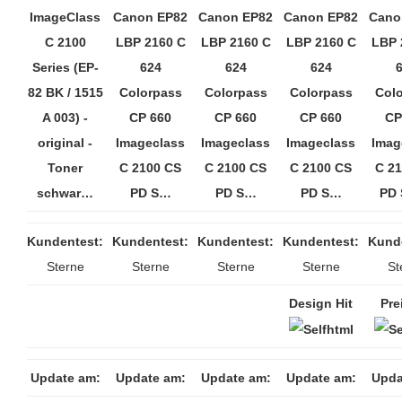
ImageClass
Canon EP82
Canon EP82
Canon EP82
Cano
C 2100
LBP 2160 C
LBP 2160 C
LBP 2160 C
LBP 
Series (EP-
624
624
624
82 BK / 1515
Colorpass
Colorpass
Colorpass
Col
A 003) -
CP 660
CP 660
CP 660
CP
original -
Imageclass
Imageclass
Imageclass
Imag
Toner
C 2100 CS
C 2100 CS
C 2100 CS
C 2
schwar…
PD S…
PD S…
PD S…
PD
Kundentest:
Kundentest:
Kundentest:
Kundentest:
Kund
Sterne
Sterne
Sterne
Sterne
St
Design Hit
Pre
Update am:
Update am:
Update am:
Update am:
Upda