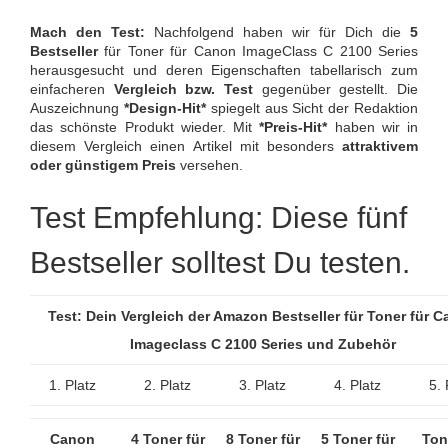
Mach den Test:
Nachfolgend haben wir für Dich die
5
Bestseller
für Toner für Canon ImageClass C 2100 Series
herausgesucht und deren Eigenschaften tabellarisch zum
einfacheren
Vergleich bzw. Test
gegenüber gestellt. Die
Auszeichnung
*Design-Hit*
spiegelt aus Sicht der Redaktion
das schönste Produkt wieder. Mit
*Preis-Hit*
haben wir in
diesem Vergleich einen Artikel mit besonders
attraktivem
oder günstigem Preis
versehen.
Test Empfehlung: Diese fünf
Bestseller solltest Du testen.
Test: Dein Vergleich der Amazon Bestseller für Toner für 
Imageclass C 2100 Series und Zubehör
1. Platz
2. Platz
3. Platz
4. Platz
5. 
Canon
4 Toner für
8 Toner für
5 Toner für
Ton