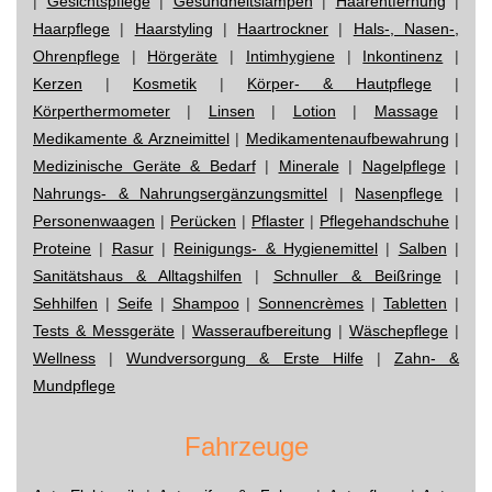
|
Gesichtspflege
|
Gesundheitslampen
|
Haarentfernung
|
Haarpflege
|
Haarstyling
|
Haartrockner
|
Hals-, Nasen-,
Ohrenpflege
|
Hörgeräte
|
Intimhygiene
|
Inkontinenz
|
Kerzen
|
Kosmetik
|
Körper- & Hautpflege
|
Körperthermometer
|
Linsen
|
Lotion
|
Massage
|
Medikamente & Arzneimittel
|
Medikamentenaufbewahrung
|
Medizinische Geräte & Bedarf
|
Minerale
|
Nagelpflege
|
Nahrungs- & Nahrungsergänzungsmittel
|
Nasenpflege
|
Personenwaagen
|
Perücken
|
Pflaster
|
Pflegehandschuhe
|
Proteine
|
Rasur
|
Reinigungs- & Hygienemittel
|
Salben
|
Sanitätshaus & Alltagshilfen
|
Schnuller & Beißringe
|
Sehhilfen
|
Seife
|
Shampoo
|
Sonnencrèmes
|
Tabletten
|
Tests & Messgeräte
|
Wasseraufbereitung
|
Wäschepflege
|
Wellness
|
Wundversorgung & Erste Hilfe
|
Zahn- &
Mundpflege
Fahrzeuge