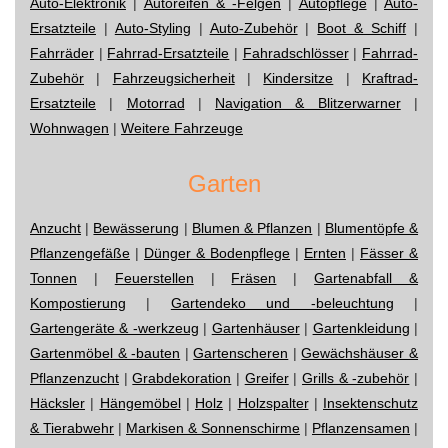
Auto-Elektronik
|
Autoreifen & -Felgen
|
Autopflege
|
Auto-
Ersatzteile
|
Auto-Styling
|
Auto-Zubehör
|
Boot & Schiff
|
Fahrräder
|
Fahrrad-Ersatzteile
|
Fahradschlösser
|
Fahrrad-
Zubehör
|
Fahrzeugsicherheit
|
Kindersitze
|
Kraftrad-
Ersatzteile
|
Motorrad
|
Navigation & Blitzerwarner
|
Wohnwagen
|
Weitere Fahrzeuge
Garten
Anzucht
|
Bewässerung
|
Blumen & Pflanzen
|
Blumentöpfe &
Pflanzengefäße
|
Dünger & Bodenpflege
|
Ernten
|
Fässer &
Tonnen
|
Feuerstellen
|
Fräsen
|
Gartenabfall &
Kompostierung
|
Gartendeko und -beleuchtung
|
Gartengeräte & -werkzeug
|
Gartenhäuser
|
Gartenkleidung
|
Gartenmöbel & -bauten
|
Gartenscheren
|
Gewächshäuser &
Pflanzenzucht
|
Grabdekoration
|
Greifer
|
Grills & -zubehör
|
Häcksler
|
Hängemöbel
|
Holz
|
Holzspalter
|
Insektenschutz
& Tierabwehr
|
Markisen & Sonnenschirme
|
Pflanzensamen
|