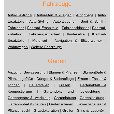
Fahrzeuge
Auto-Elektronik
|
Autoreifen & -Felgen
|
Autopflege
|
Auto-
Ersatzteile
|
Auto-Styling
|
Auto-Zubehör
|
Boot & Schiff
|
Fahrräder
|
Fahrrad-Ersatzteile
|
Fahradschlösser
|
Fahrrad-
Zubehör
|
Fahrzeugsicherheit
|
Kindersitze
|
Kraftrad-
Ersatzteile
|
Motorrad
|
Navigation & Blitzerwarner
|
Wohnwagen
|
Weitere Fahrzeuge
Garten
Anzucht
|
Bewässerung
|
Blumen & Pflanzen
|
Blumentöpfe &
Pflanzengefäße
|
Dünger & Bodenpflege
|
Ernten
|
Fässer &
Tonnen
|
Feuerstellen
|
Fräsen
|
Gartenabfall &
Kompostierung
|
Gartendeko und -beleuchtung
|
Gartengeräte & -werkzeug
|
Gartenhäuser
|
Gartenkleidung
|
Gartenmöbel & -bauten
|
Gartenscheren
|
Gewächshäuser &
Pflanzenzucht
|
Grabdekoration
|
Greifer
|
Grills & -zubehör
|