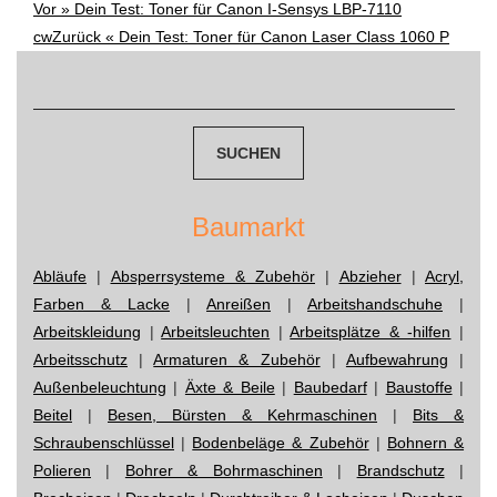
Vor »
Dein Test: Toner für Canon I-Sensys LBP-7110
Post
cw
Zurück «
Dein Test: Toner für Canon Laser Class 1060 P
navigation
Suchen
nach:
Baumarkt
Abläufe
|
Absperrsysteme & Zubehör
|
Abzieher
|
Acryl,
Farben & Lacke
|
Anreißen
|
Arbeitshandschuhe
|
Arbeitskleidung
|
Arbeitsleuchten
|
Arbeitsplätze & -hilfen
|
Arbeitsschutz
|
Armaturen & Zubehör
|
Aufbewahrung
|
Außenbeleuchtung
|
Äxte & Beile
|
Baubedarf
|
Baustoffe
|
Beitel
|
Besen, Bürsten & Kehrmaschinen
|
Bits &
Schraubenschlüssel
|
Bodenbeläge & Zubehör
|
Bohnern &
Polieren
|
Bohrer & Bohrmaschinen
|
Brandschutz
|