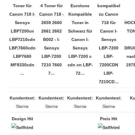
Toner für
4 Toner für
Eurotone
kompatibel
Canon 718 I-
Canon 718 -
Kompatible
zu Canon
Sensys
2659 2660
Toner in
718 für
HOC
LBP7200cn
2661 2662
Schwarz für
Canon I-
TON
LBP7210cdn
B002 - I-
Canon I-
Sensys
LBP.7660cdn
Sensys
Sensys
LBP-7200
DRU
LBP7680
LBP-7200
LBP-7200 c
LBP-
nac
MF8330cdn
7210 7660
cdn cn LBP-
7200CDN
1979
…
7…
72…
LBP-
7210CD…
Kundentest:
Kundentest:
Kundentest:
Kundentest:
Ku
Sterne
Sterne
Sterne
Sterne
Design Hit
Preis Hit