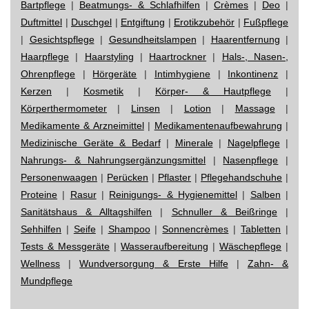
Bartpflege
|
Beatmungs- & Schlafhilfen
|
Crèmes
|
Deo
|
Duftmittel
|
Duschgel
|
Entgiftung
|
Erotikzubehör
|
Fußpflege
|
Gesichtspflege
|
Gesundheitslampen
|
Haarentfernung
|
Haarpflege
|
Haarstyling
|
Haartrockner
|
Hals-, Nasen-,
Ohrenpflege
|
Hörgeräte
|
Intimhygiene
|
Inkontinenz
|
Kerzen
|
Kosmetik
|
Körper- & Hautpflege
|
Körperthermometer
|
Linsen
|
Lotion
|
Massage
|
Medikamente & Arzneimittel
|
Medikamentenaufbewahrung
|
Medizinische Geräte & Bedarf
|
Minerale
|
Nagelpflege
|
Nahrungs- & Nahrungsergänzungsmittel
|
Nasenpflege
|
Personenwaagen
|
Perücken
|
Pflaster
|
Pflegehandschuhe
|
Proteine
|
Rasur
|
Reinigungs- & Hygienemittel
|
Salben
|
Sanitätshaus & Alltagshilfen
|
Schnuller & Beißringe
|
Sehhilfen
|
Seife
|
Shampoo
|
Sonnencrèmes
|
Tabletten
|
Tests & Messgeräte
|
Wasseraufbereitung
|
Wäschepflege
|
Wellness
|
Wundversorgung & Erste Hilfe
|
Zahn- &
Mundpflege