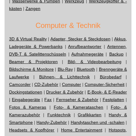
|
Wasserwerke & Pumpen
|
Werkzeug
|
Werkzeugkoffer & -
kästen
|
Zangen
Computer & Technik
3D & Virtual Reality
|
Adapter, Stecker & Steckdosen
|
Akkus,
Ladegeräte & Powerbanks
|
Anrufbeantworter
|
Antennen,
DVB-T & Satelittenschüsseln
|
Aufnahmegeräte
|
Backup
|
Beamer & Projektoren
|
Bild- & Videobearbeitung
|
Bildschirme & Monitore
|
Blu-Ray
|
Bluetooth
|
Brenngeräte &
Laufwerke
|
Bühnen- & Lichttechnik
|
Bürobedarf
|
Camcorder
|
CD-Zubehör
|
Computer
|
Computer-Sicherheit
|
Dockingstationen
|
Drucker & Zubehör
|
E-Book- & E-Reader
|
Eingabegeräte
|
Fax
|
Fernseher & Zubehör
|
Festplatten
|
Fotos & Kameras
|
Foto- & Kamerataschen
|
Foto- &
Kamerazubehör
|
Funktechnik
|
Grafikkarten
|
Handy &
Smartphone
|
Handy-Zubehör
|
Handytaschen und -schalen
|
Headsets & Kopfhörer
|
Home Entertainment
|
Hotspots,