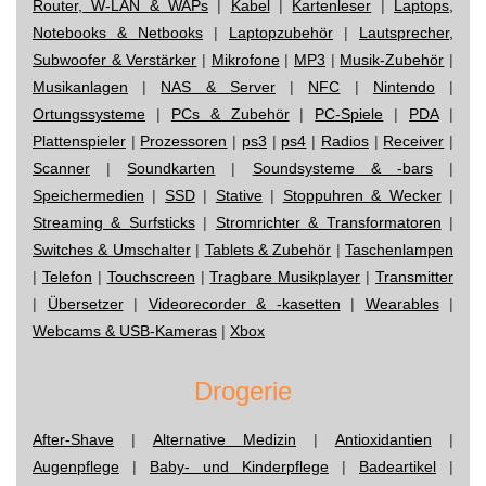
Router, W-LAN & WAPs
|
Kabel
|
Kartenleser
|
Laptops,
Notebooks & Netbooks
|
Laptopzubehör
|
Lautsprecher,
Subwoofer & Verstärker
|
Mikrofone
|
MP3
|
Musik-Zubehör
|
Musikanlagen
|
NAS & Server
|
NFC
|
Nintendo
|
Ortungssysteme
|
PCs & Zubehör
|
PC-Spiele
|
PDA
|
Plattenspieler
|
Prozessoren
|
ps3
|
ps4
|
Radios
|
Receiver
|
Scanner
|
Soundkarten
|
Soundsysteme & -bars
|
Speichermedien
|
SSD
|
Stative
|
Stoppuhren & Wecker
|
Streaming & Surfsticks
|
Stromrichter & Transformatoren
|
Switches & Umschalter
|
Tablets & Zubehör
|
Taschenlampen
|
Telefon
|
Touchscreen
|
Tragbare Musikplayer
|
Transmitter
|
Übersetzer
|
Videorecorder & -kasetten
|
Wearables
|
Webcams & USB-Kameras
|
Xbox
Drogerie
After-Shave
|
Alternative Medizin
|
Antioxidantien
|
Augenpflege
|
Baby- und Kinderpflege
|
Badeartikel
|