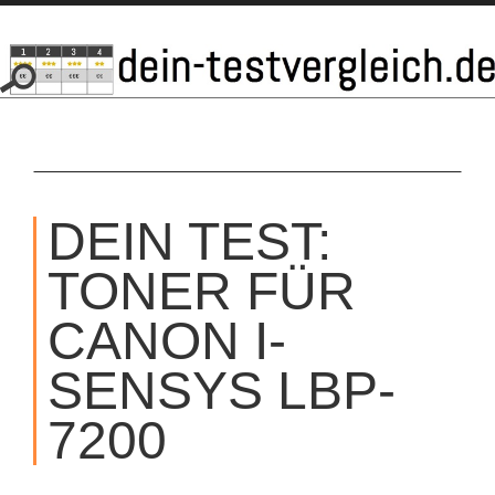
SKIP
TO
DEIN TEST:
CONTENT
TONER FÜR
CANON I-
SENSYS LBP-
7200