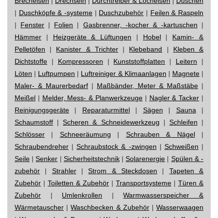
Brecheisen
|
Drechseln
|
Durchtreiber & Locheisen
|
Duschen
|
Duschköpfe & -systeme
|
Duschzubehör
|
Feilen & Raspeln
|
Fenster
|
Folien
|
Gasbrenner, -kocher & -kartuschen
|
Hämmer
|
Heizgeräte & Lüftungen
|
Hobel
|
Kamin- &
Pelletöfen
|
Kanister & Trichter
|
Klebeband
|
Kleben &
Dichtstoffe
|
Kompressoren
|
Kunststoffplatten
|
Leitern
|
Löten
|
Luftpumpen
|
Luftreiniger & Klimaanlagen
|
Magnete
|
Maler- & Maurerbedarf
|
Maßbänder, Meter & Maßstäbe
|
Meißel
|
Melder, Mess- & Planwerkzeuge
|
Nagler & Tacker
|
Reinigungsgeräte
|
Reparaturmittel
|
Sägen
|
Sauna
|
Schaumstoff
|
Scheren & Schneidewerkzeug
|
Schleifen
|
Schlösser
|
Schneeräumung
|
Schrauben & Nägel
|
Schraubendreher
|
Schraubstock & -zwingen
|
Schweißen
|
Seile
|
Senker
|
Sicherheitstechnik
|
Solarenergie
|
Spülen & -
zubehör
|
Strahler
|
Strom & Steckdosen
|
Tapeten &
Zubehör
|
Toiletten & Zubehör
|
Transportsysteme
|
Türen &
Zubehör
|
Umlenkrollen
|
Warmwasserspeicher &
Wärmetauscher
|
Waschbecken & Zubehör
|
Wasserwaagen