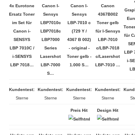
4x Eurotone
Canon I-
Canon I-
Canon
Grap
Ersatz Toner
Sensys
Sensys
4367B002
Eur
im Set für
LBP7010c
LBP-7010 c
Toner gelb
Toner
Canon i-
LBP7018c
(729 Y /
für I-Sensys
für C
SENSYS
LBP7000
4367 B 002)
LBP-7010
SE
LBP 7010C /
Series
- original -
c/LBP-7018
LBP 
i-SENSYS
Lasershot
Toner gelb -
c/Lasershot
i-S
LBP 7018…
LBP-7000
1.000 S…
LBP-7010 …
LB
S…
Kundentest:
Kundentest:
Kundentest:
Kundentest:
Kund
Sterne
Sterne
Sterne
Sterne
St
Preis Hit
Design Hit