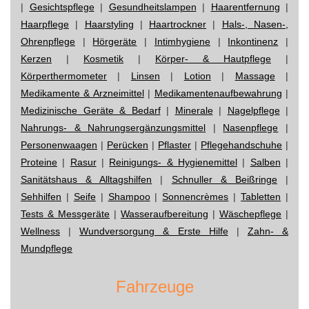
|
Gesichtspflege
|
Gesundheitslampen
|
Haarentfernung
|
Haarpflege
|
Haarstyling
|
Haartrockner
|
Hals-, Nasen-,
Ohrenpflege
|
Hörgeräte
|
Intimhygiene
|
Inkontinenz
|
Kerzen
|
Kosmetik
|
Körper- & Hautpflege
|
Körperthermometer
|
Linsen
|
Lotion
|
Massage
|
Medikamente & Arzneimittel
|
Medikamentenaufbewahrung
|
Medizinische Geräte & Bedarf
|
Minerale
|
Nagelpflege
|
Nahrungs- & Nahrungsergänzungsmittel
|
Nasenpflege
|
Personenwaagen
|
Perücken
|
Pflaster
|
Pflegehandschuhe
|
Proteine
|
Rasur
|
Reinigungs- & Hygienemittel
|
Salben
|
Sanitätshaus & Alltagshilfen
|
Schnuller & Beißringe
|
Sehhilfen
|
Seife
|
Shampoo
|
Sonnencrèmes
|
Tabletten
|
Tests & Messgeräte
|
Wasseraufbereitung
|
Wäschepflege
|
Wellness
|
Wundversorgung & Erste Hilfe
|
Zahn- &
Mundpflege
Fahrzeuge