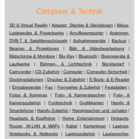
Computer & Technik
3D & Virtual Reality
|
Adapter, Stecker & Steckdosen
|
Akkus,
Ladegeräte & Powerbanks
|
Anrufbeantworter
|
Antennen,
DVB-T & Satelittenschüsseln
|
Aufnahmegeräte
|
Backup
|
Beamer & Projektoren
|
Bild- & Videobearbeitung
|
Bildschirme & Monitore
|
Blu-Ray
|
Bluetooth
|
Brenngeräte &
Laufwerke
|
Bühnen- & Lichttechnik
|
Bürobedarf
|
Camcorder
|
CD-Zubehör
|
Computer
|
Computer-Sicherheit
|
Dockingstationen
|
Drucker & Zubehör
|
E-Book- & E-Reader
|
Eingabegeräte
|
Fax
|
Fernseher & Zubehör
|
Festplatten
|
Fotos & Kameras
|
Foto- & Kamerataschen
|
Foto- &
Kamerazubehör
|
Funktechnik
|
Grafikkarten
|
Handy &
Smartphone
|
Handy-Zubehör
|
Handytaschen und -schalen
|
Headsets & Kopfhörer
|
Home Entertainment
|
Hotspots,
Router, W-LAN & WAPs
|
Kabel
|
Kartenleser
|
Laptops,
Notebooks & Netbooks
|
Laptopzubehör
|
Lautsprecher,