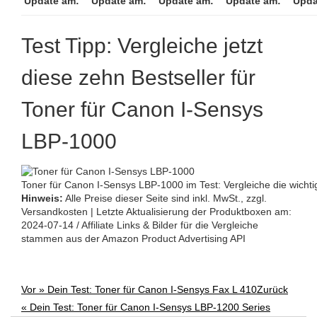
Update am:
Update am:
Update am:
Update am:
Upda
Test Tipp: Vergleiche jetzt
diese zehn Bestseller für
Toner für Canon I-Sensys
LBP-1000
Toner für Canon I-Sensys LBP-1000 im Test: Vergleiche die wichti
Hinweis:
Alle Preise dieser Seite sind inkl. MwSt., zzgl.
Versandkosten | Letzte Aktualisierung der Produktboxen am:
2024-07-14 / Affiliate Links & Bilder für die Vergleiche
stammen aus der Amazon Product Advertising API
Vor »
Dein Test: Toner für Canon I-Sensys Fax L 410
Zurück
Post
«
Dein Test: Toner für Canon I-Sensys LBP-1200 Series