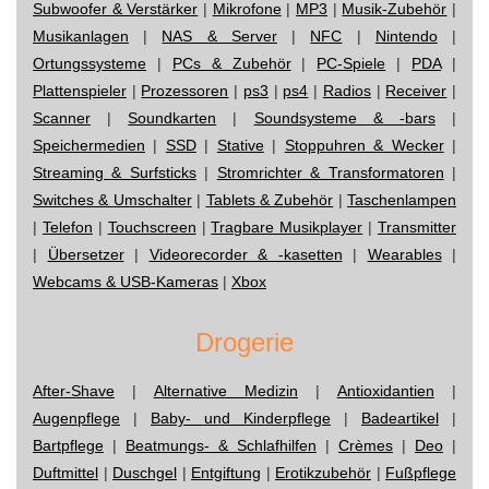
Subwoofer & Verstärker
|
Mikrofone
|
MP3
|
Musik-Zubehör
|
Musikanlagen
|
NAS & Server
|
NFC
|
Nintendo
|
Ortungssysteme
|
PCs & Zubehör
|
PC-Spiele
|
PDA
|
Plattenspieler
|
Prozessoren
|
ps3
|
ps4
|
Radios
|
Receiver
|
Scanner
|
Soundkarten
|
Soundsysteme & -bars
|
Speichermedien
|
SSD
|
Stative
|
Stoppuhren & Wecker
|
Streaming & Surfsticks
|
Stromrichter & Transformatoren
|
Switches & Umschalter
|
Tablets & Zubehör
|
Taschenlampen
|
Telefon
|
Touchscreen
|
Tragbare Musikplayer
|
Transmitter
|
Übersetzer
|
Videorecorder & -kasetten
|
Wearables
|
Webcams & USB-Kameras
|
Xbox
Drogerie
After-Shave
|
Alternative Medizin
|
Antioxidantien
|
Augenpflege
|
Baby- und Kinderpflege
|
Badeartikel
|
Bartpflege
|
Beatmungs- & Schlafhilfen
|
Crèmes
|
Deo
|
Duftmittel
|
Duschgel
|
Entgiftung
|
Erotikzubehör
|
Fußpflege