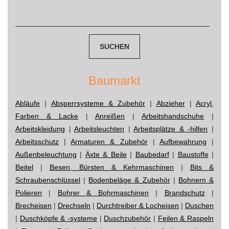
navigation
Suchen
nach:
Baumarkt
Abläufe
|
Absperrsysteme & Zubehör
|
Abzieher
|
Acryl,
Farben & Lacke
|
Anreißen
|
Arbeitshandschuhe
|
Arbeitskleidung
|
Arbeitsleuchten
|
Arbeitsplätze & -hilfen
|
Arbeitsschutz
|
Armaturen & Zubehör
|
Aufbewahrung
|
Außenbeleuchtung
|
Äxte & Beile
|
Baubedarf
|
Baustoffe
|
Beitel
|
Besen, Bürsten & Kehrmaschinen
|
Bits &
Schraubenschlüssel
|
Bodenbeläge & Zubehör
|
Bohnern &
Polieren
|
Bohrer & Bohrmaschinen
|
Brandschutz
|
Brecheisen
|
Drechseln
|
Durchtreiber & Locheisen
|
Duschen
|
Duschköpfe & -systeme
|
Duschzubehör
|
Feilen & Raspeln