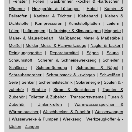
|
Fenster
|
Folien
|
Gasbrenner, -kocher & -kartuschen
|
Hämmer
|
Heizgeräte & Lüftungen
|
Hobel
|
Kamin- &
Pelletöfen
|
Kanister & Trichter
|
Klebeband
|
Kleben &
Dichtstoffe
|
Kompressoren
|
Kunststoffplatten
|
Leitern
|
Löten
|
Luftpumpen
|
Luftreiniger & Klimaanlagen
|
Magnete
|
Maler- & Maurerbedarf
|
Maßbänder, Meter & Maßstäbe
|
Meißel
|
Melder, Mess- & Planwerkzeuge
|
Nagler & Tacker
|
Reinigungsgeräte
|
Reparaturmittel
|
Sägen
|
Sauna
|
Schaumstoff
|
Scheren & Schneidewerkzeug
|
Schleifen
|
Schlösser
|
Schneeräumung
|
Schrauben & Nägel
|
Schraubendreher
|
Schraubstock & -zwingen
|
Schweißen
|
Seile
|
Senker
|
Sicherheitstechnik
|
Solarenergie
|
Spülen & -
zubehör
|
Strahler
|
Strom & Steckdosen
|
Tapeten &
Zubehör
|
Toiletten & Zubehör
|
Transportsysteme
|
Türen &
Zubehör
|
Umlenkrollen
|
Warmwasserspeicher &
Wärmetauscher
|
Waschbecken & Zubehör
|
Wasserwaagen
|
Wasserwerke & Pumpen
|
Werkzeug
|
Werkzeugkoffer & -
kästen
|
Zangen