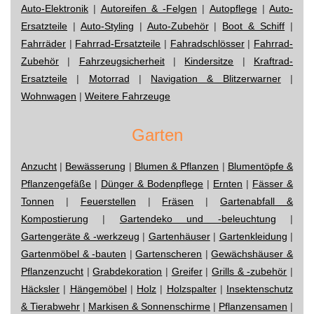
Auto-Elektronik
|
Autoreifen & -Felgen
|
Autopflege
|
Auto-
Ersatzteile
|
Auto-Styling
|
Auto-Zubehör
|
Boot & Schiff
|
Fahrräder
|
Fahrrad-Ersatzteile
|
Fahradschlösser
|
Fahrrad-
Zubehör
|
Fahrzeugsicherheit
|
Kindersitze
|
Kraftrad-
Ersatzteile
|
Motorrad
|
Navigation & Blitzerwarner
|
Wohnwagen
|
Weitere Fahrzeuge
Garten
Anzucht
|
Bewässerung
|
Blumen & Pflanzen
|
Blumentöpfe &
Pflanzengefäße
|
Dünger & Bodenpflege
|
Ernten
|
Fässer &
Tonnen
|
Feuerstellen
|
Fräsen
|
Gartenabfall &
Kompostierung
|
Gartendeko und -beleuchtung
|
Gartengeräte & -werkzeug
|
Gartenhäuser
|
Gartenkleidung
|
Gartenmöbel & -bauten
|
Gartenscheren
|
Gewächshäuser &
Pflanzenzucht
|
Grabdekoration
|
Greifer
|
Grills & -zubehör
|
Häcksler
|
Hängemöbel
|
Holz
|
Holzspalter
|
Insektenschutz
& Tierabwehr
|
Markisen & Sonnenschirme
|
Pflanzensamen
|