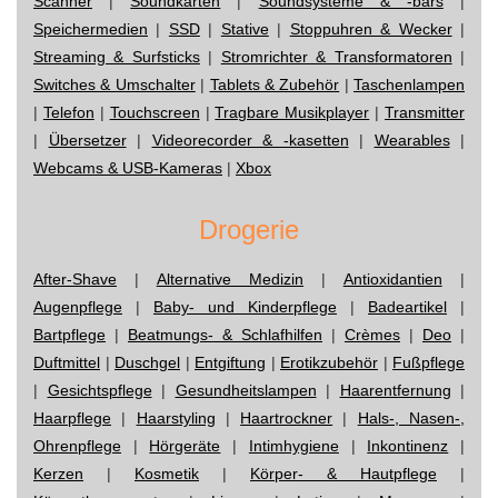
Scanner
|
Soundkarten
|
Soundsysteme & -bars
|
Speichermedien
|
SSD
|
Stative
|
Stoppuhren & Wecker
|
Streaming & Surfsticks
|
Stromrichter & Transformatoren
|
Switches & Umschalter
|
Tablets & Zubehör
|
Taschenlampen
|
Telefon
|
Touchscreen
|
Tragbare Musikplayer
|
Transmitter
|
Übersetzer
|
Videorecorder & -kasetten
|
Wearables
|
Webcams & USB-Kameras
|
Xbox
Drogerie
After-Shave
|
Alternative Medizin
|
Antioxidantien
|
Augenpflege
|
Baby- und Kinderpflege
|
Badeartikel
|
Bartpflege
|
Beatmungs- & Schlafhilfen
|
Crèmes
|
Deo
|
Duftmittel
|
Duschgel
|
Entgiftung
|
Erotikzubehör
|
Fußpflege
|
Gesichtspflege
|
Gesundheitslampen
|
Haarentfernung
|
Haarpflege
|
Haarstyling
|
Haartrockner
|
Hals-, Nasen-,
Ohrenpflege
|
Hörgeräte
|
Intimhygiene
|
Inkontinenz
|
Kerzen
|
Kosmetik
|
Körper- & Hautpflege
|