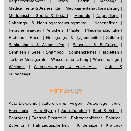
Körperthermometer
|
Linsen
|
Lotion
|
Massage
|
Medikamente & Arzneimittel
|
Medikamentenaufbewahrung
|
Medizinische Geräte & Bedarf
|
Minerale
|
Nagelpflege
|
Nahrungs- & Nahrungsergänzungsmittel
|
Nasenpflege
|
Personenwaagen
|
Perücken
|
Pflaster
|
Pflegehandschuhe
|
Proteine
|
Rasur
|
Reinigungs- & Hygienemittel
|
Salben
|
Sanitätshaus & Alltagshilfen
|
Schnuller & Beißringe
|
Sehhilfen
|
Seife
|
Shampoo
|
Sonnencrèmes
|
Tabletten
|
Tests & Messgeräte
|
Wasseraufbereitung
|
Wäschepflege
|
Wellness
|
Wundversorgung & Erste Hilfe
|
Zahn- &
Mundpflege
Fahrzeuge
Auto-Elektronik
|
Autoreifen & -Felgen
|
Autopflege
|
Auto-
Ersatzteile
|
Auto-Styling
|
Auto-Zubehör
|
Boot & Schiff
|
Fahrräder
|
Fahrrad-Ersatzteile
|
Fahradschlösser
|
Fahrrad-
Zubehör
|
Fahrzeugsicherheit
|
Kindersitze
|
Kraftrad-