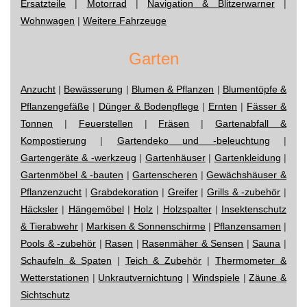
Ersatzteile
|
Motorrad
|
Navigation & Blitzerwarner
|
Wohnwagen
|
Weitere Fahrzeuge
Garten
Anzucht
|
Bewässerung
|
Blumen & Pflanzen
|
Blumentöpfe &
Pflanzengefäße
|
Dünger & Bodenpflege
|
Ernten
|
Fässer &
Tonnen
|
Feuerstellen
|
Fräsen
|
Gartenabfall &
Kompostierung
|
Gartendeko und -beleuchtung
|
Gartengeräte & -werkzeug
|
Gartenhäuser
|
Gartenkleidung
|
Gartenmöbel & -bauten
|
Gartenscheren
|
Gewächshäuser &
Pflanzenzucht
|
Grabdekoration
|
Greifer
|
Grills & -zubehör
|
Häcksler
|
Hängemöbel
|
Holz
|
Holzspalter
|
Insektenschutz
& Tierabwehr
|
Markisen & Sonnenschirme
|
Pflanzensamen
|
Pools & -zubehör
|
Rasen
|
Rasenmäher & Sensen
|
Sauna
|
Schaufeln & Spaten
|
Teich & Zubehör
|
Thermometer &
Wetterstationen
|
Unkrautvernichtung
|
Windspiele
|
Zäune &
Sichtschutz