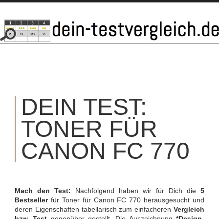
SKIP
TO
DEIN TEST:
CONTENT
TONER FÜR
CANON FC 770
Mach den Test:
Nachfolgend haben wir für Dich die
5
Bestseller
für Toner für Canon FC 770 herausgesucht und
deren Eigenschaften tabellarisch zum einfacheren
Vergleich
bzw. Test
gegenüber gestellt. Die Auszeichnung
*Design-