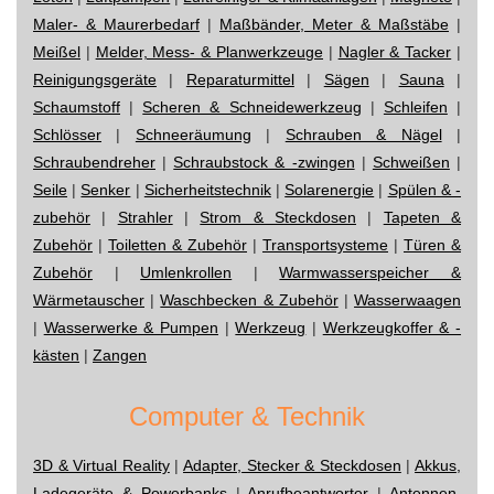
Maler- & Maurerbedarf
|
Maßbänder, Meter & Maßstäbe
|
Meißel
|
Melder, Mess- & Planwerkzeuge
|
Nagler & Tacker
|
Reinigungsgeräte
|
Reparaturmittel
|
Sägen
|
Sauna
|
Schaumstoff
|
Scheren & Schneidewerkzeug
|
Schleifen
|
Schlösser
|
Schneeräumung
|
Schrauben & Nägel
|
Schraubendreher
|
Schraubstock & -zwingen
|
Schweißen
|
Seile
|
Senker
|
Sicherheitstechnik
|
Solarenergie
|
Spülen & -
zubehör
|
Strahler
|
Strom & Steckdosen
|
Tapeten &
Zubehör
|
Toiletten & Zubehör
|
Transportsysteme
|
Türen &
Zubehör
|
Umlenkrollen
|
Warmwasserspeicher &
Wärmetauscher
|
Waschbecken & Zubehör
|
Wasserwaagen
|
Wasserwerke & Pumpen
|
Werkzeug
|
Werkzeugkoffer & -
kästen
|
Zangen
Computer & Technik
3D & Virtual Reality
|
Adapter, Stecker & Steckdosen
|
Akkus,
Ladegeräte & Powerbanks
|
Anrufbeantworter
|
Antennen,