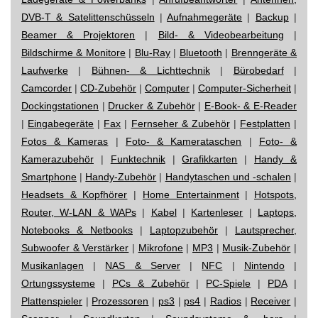
DVB-T & Satelittenschüsseln
|
Aufnahmegeräte
|
Backup
|
Beamer & Projektoren
|
Bild- & Videobearbeitung
|
Bildschirme & Monitore
|
Blu-Ray
|
Bluetooth
|
Brenngeräte &
Laufwerke
|
Bühnen- & Lichttechnik
|
Bürobedarf
|
Camcorder
|
CD-Zubehör
|
Computer
|
Computer-Sicherheit
|
Dockingstationen
|
Drucker & Zubehör
|
E-Book- & E-Reader
|
Eingabegeräte
|
Fax
|
Fernseher & Zubehör
|
Festplatten
|
Fotos & Kameras
|
Foto- & Kamerataschen
|
Foto- &
Kamerazubehör
|
Funktechnik
|
Grafikkarten
|
Handy &
Smartphone
|
Handy-Zubehör
|
Handytaschen und -schalen
|
Headsets & Kopfhörer
|
Home Entertainment
|
Hotspots,
Router, W-LAN & WAPs
|
Kabel
|
Kartenleser
|
Laptops,
Notebooks & Netbooks
|
Laptopzubehör
|
Lautsprecher,
Subwoofer & Verstärker
|
Mikrofone
|
MP3
|
Musik-Zubehör
|
Musikanlagen
|
NAS & Server
|
NFC
|
Nintendo
|
Ortungssysteme
|
PCs & Zubehör
|
PC-Spiele
|
PDA
|
Plattenspieler
|
Prozessoren
|
ps3
|
ps4
|
Radios
|
Receiver
|