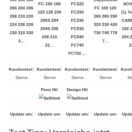
FC-100 108
FC325
SCH
200 204 206
FC 100 120
120 128 200
FC330
(1) T
208 210 220
200 280 290
200S 204
FC336
CAN
224 226 228
320 330 420
204S 206
FC530
100 
230 310 330
730 740 770
208 210
FC540
204 
3…
7…
22…
FC740
2
FC750 …
Kundentest:
Kundentest:
Kundentest:
Kundentest:
Kund
Sterne
Sterne
Sterne
Sterne
St
Preis Hit
Design Hit
Update am:
Update am:
Update am:
Update am:
Upda