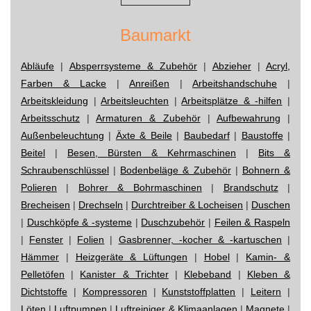
Baumarkt
Abläufe
|
Absperrsysteme & Zubehör
|
Abzieher
|
Acryl,
Farben & Lacke
|
Anreißen
|
Arbeitshandschuhe
|
Arbeitskleidung
|
Arbeitsleuchten
|
Arbeitsplätze & -hilfen
|
Arbeitsschutz
|
Armaturen & Zubehör
|
Aufbewahrung
|
Außenbeleuchtung
|
Äxte & Beile
|
Baubedarf
|
Baustoffe
|
Beitel
|
Besen, Bürsten & Kehrmaschinen
|
Bits &
Schraubenschlüssel
|
Bodenbeläge & Zubehör
|
Bohnern &
Polieren
|
Bohrer & Bohrmaschinen
|
Brandschutz
|
Brecheisen
|
Drechseln
|
Durchtreiber & Locheisen
|
Duschen
|
Duschköpfe & -systeme
|
Duschzubehör
|
Feilen & Raspeln
|
Fenster
|
Folien
|
Gasbrenner, -kocher & -kartuschen
|
Hämmer
|
Heizgeräte & Lüftungen
|
Hobel
|
Kamin- &
Pelletöfen
|
Kanister & Trichter
|
Klebeband
|
Kleben &
Dichtstoffe
|
Kompressoren
|
Kunststoffplatten
|
Leitern
|
Löten
|
Luftpumpen
|
Luftreiniger & Klimaanlagen
|
Magnete
|