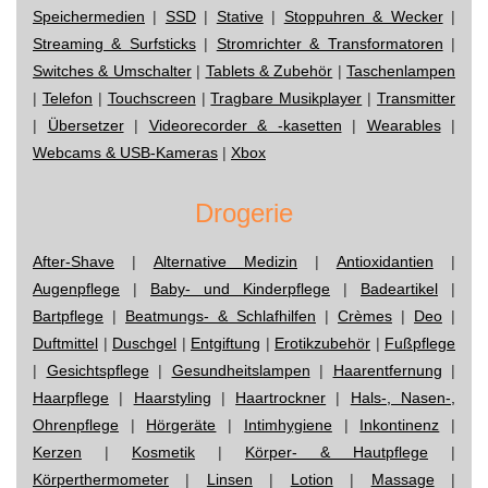
Speichermedien
|
SSD
|
Stative
|
Stoppuhren & Wecker
|
Streaming & Surfsticks
|
Stromrichter & Transformatoren
|
Switches & Umschalter
|
Tablets & Zubehör
|
Taschenlampen
|
Telefon
|
Touchscreen
|
Tragbare Musikplayer
|
Transmitter
|
Übersetzer
|
Videorecorder & -kasetten
|
Wearables
|
Webcams & USB-Kameras
|
Xbox
Drogerie
After-Shave
|
Alternative Medizin
|
Antioxidantien
|
Augenpflege
|
Baby- und Kinderpflege
|
Badeartikel
|
Bartpflege
|
Beatmungs- & Schlafhilfen
|
Crèmes
|
Deo
|
Duftmittel
|
Duschgel
|
Entgiftung
|
Erotikzubehör
|
Fußpflege
|
Gesichtspflege
|
Gesundheitslampen
|
Haarentfernung
|
Haarpflege
|
Haarstyling
|
Haartrockner
|
Hals-, Nasen-,
Ohrenpflege
|
Hörgeräte
|
Intimhygiene
|
Inkontinenz
|
Kerzen
|
Kosmetik
|
Körper- & Hautpflege
|
Körperthermometer
|
Linsen
|
Lotion
|
Massage
|