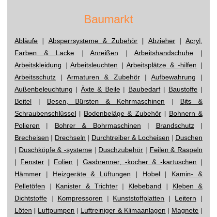
Baumarkt
Abläufe
|
Absperrsysteme & Zubehör
|
Abzieher
|
Acryl,
Farben & Lacke
|
Anreißen
|
Arbeitshandschuhe
|
Arbeitskleidung
|
Arbeitsleuchten
|
Arbeitsplätze & -hilfen
|
Arbeitsschutz
|
Armaturen & Zubehör
|
Aufbewahrung
|
Außenbeleuchtung
|
Äxte & Beile
|
Baubedarf
|
Baustoffe
|
Beitel
|
Besen, Bürsten & Kehrmaschinen
|
Bits &
Schraubenschlüssel
|
Bodenbeläge & Zubehör
|
Bohnern &
Polieren
|
Bohrer & Bohrmaschinen
|
Brandschutz
|
Brecheisen
|
Drechseln
|
Durchtreiber & Locheisen
|
Duschen
|
Duschköpfe & -systeme
|
Duschzubehör
|
Feilen & Raspeln
|
Fenster
|
Folien
|
Gasbrenner, -kocher & -kartuschen
|
Hämmer
|
Heizgeräte & Lüftungen
|
Hobel
|
Kamin- &
Pelletöfen
|
Kanister & Trichter
|
Klebeband
|
Kleben &
Dichtstoffe
|
Kompressoren
|
Kunststoffplatten
|
Leitern
|
Löten
|
Luftpumpen
|
Luftreiniger & Klimaanlagen
|
Magnete
|