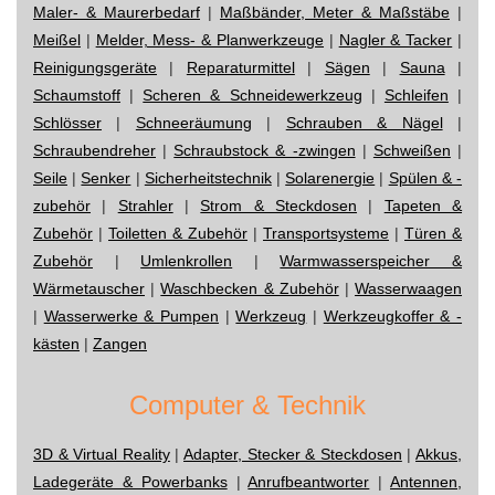
Maler- & Maurerbedarf
|
Maßbänder, Meter & Maßstäbe
|
Meißel
|
Melder, Mess- & Planwerkzeuge
|
Nagler & Tacker
|
Reinigungsgeräte
|
Reparaturmittel
|
Sägen
|
Sauna
|
Schaumstoff
|
Scheren & Schneidewerkzeug
|
Schleifen
|
Schlösser
|
Schneeräumung
|
Schrauben & Nägel
|
Schraubendreher
|
Schraubstock & -zwingen
|
Schweißen
|
Seile
|
Senker
|
Sicherheitstechnik
|
Solarenergie
|
Spülen & -
zubehör
|
Strahler
|
Strom & Steckdosen
|
Tapeten &
Zubehör
|
Toiletten & Zubehör
|
Transportsysteme
|
Türen &
Zubehör
|
Umlenkrollen
|
Warmwasserspeicher &
Wärmetauscher
|
Waschbecken & Zubehör
|
Wasserwaagen
|
Wasserwerke & Pumpen
|
Werkzeug
|
Werkzeugkoffer & -
kästen
|
Zangen
Computer & Technik
3D & Virtual Reality
|
Adapter, Stecker & Steckdosen
|
Akkus,
Ladegeräte & Powerbanks
|
Anrufbeantworter
|
Antennen,