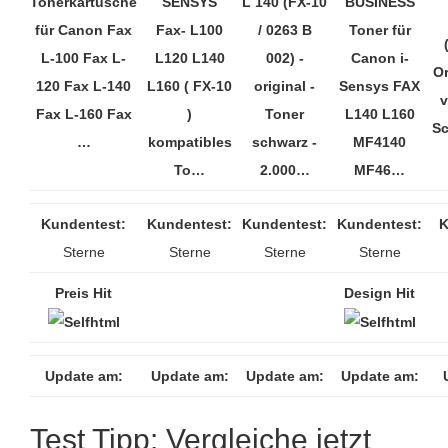
Tonerkartusche
SENSYS
L 140 (FX-10
BUSINESS
für Canon Fax
Fax- L100
/ 0263 B
Toner für
L-100 Fax L-
L120 L140
002) -
Canon i-
Or
120 Fax L-140
L160 ( FX-10
original -
Sensys FAX
v
Fax L-160 Fax
)
Toner
L140 L160
Sc
…
kompatibles
schwarz -
MF4140
To…
2.000…
MF46…
Kundentest:
Kundentest:
Kundentest:
Kundentest:
K
Sterne
Sterne
Sterne
Sterne
Preis Hit
Design Hit
Update am:
Update am:
Update am:
Update am:
Test Tipp: Vergleiche jetzt