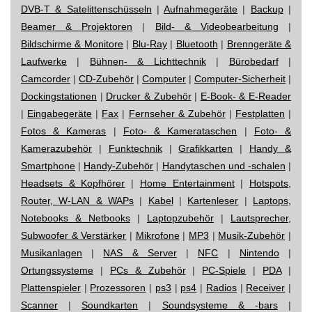
DVB-T & Satelittenschüsseln
|
Aufnahmegeräte
|
Backup
|
Beamer & Projektoren
|
Bild- & Videobearbeitung
|
Bildschirme & Monitore
|
Blu-Ray
|
Bluetooth
|
Brenngeräte &
Laufwerke
|
Bühnen- & Lichttechnik
|
Bürobedarf
|
Camcorder
|
CD-Zubehör
|
Computer
|
Computer-Sicherheit
|
Dockingstationen
|
Drucker & Zubehör
|
E-Book- & E-Reader
|
Eingabegeräte
|
Fax
|
Fernseher & Zubehör
|
Festplatten
|
Fotos & Kameras
|
Foto- & Kamerataschen
|
Foto- &
Kamerazubehör
|
Funktechnik
|
Grafikkarten
|
Handy &
Smartphone
|
Handy-Zubehör
|
Handytaschen und -schalen
|
Headsets & Kopfhörer
|
Home Entertainment
|
Hotspots,
Router, W-LAN & WAPs
|
Kabel
|
Kartenleser
|
Laptops,
Notebooks & Netbooks
|
Laptopzubehör
|
Lautsprecher,
Subwoofer & Verstärker
|
Mikrofone
|
MP3
|
Musik-Zubehör
|
Musikanlagen
|
NAS & Server
|
NFC
|
Nintendo
|
Ortungssysteme
|
PCs & Zubehör
|
PC-Spiele
|
PDA
|
Plattenspieler
|
Prozessoren
|
ps3
|
ps4
|
Radios
|
Receiver
|
Scanner
|
Soundkarten
|
Soundsysteme & -bars
|