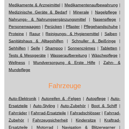
Medikamente & Arzneimittel
|
Medikamentenaufbewahrung
|
Medizinische Geräte & Bedarf
|
Minerale
|
Nagelpflege
|
Nahrungs- & Nahrungsergänzungsmittel
|
Nasenpflege
|
Personenwaagen
|
Perücken
|
Pflaster
|
Pflegehandschuhe
|
Proteine
|
Rasur
|
Reinigungs- & Hygienemittel
|
Salben
|
Sanitätshaus & Alltagshilfen
|
Schnuller & Beißringe
|
Sehhilfen
|
Seife
|
Shampoo
|
Sonnencrèmes
|
Tabletten
|
Tests & Messgeräte
|
Wasseraufbereitung
|
Wäschepflege
|
Wellness
|
Wundversorgung & Erste Hilfe
|
Zahn- &
Mundpflege
Fahrzeuge
Auto-Elektronik
|
Autoreifen & -Felgen
|
Autopflege
|
Auto-
Ersatzteile
|
Auto-Styling
|
Auto-Zubehör
|
Boot & Schiff
|
Fahrräder
|
Fahrrad-Ersatzteile
|
Fahradschlösser
|
Fahrrad-
Zubehör
|
Fahrzeugsicherheit
|
Kindersitze
|
Kraftrad-
Ersatzteile
|
Motorrad
|
Navigation & Blitzerwarner
|