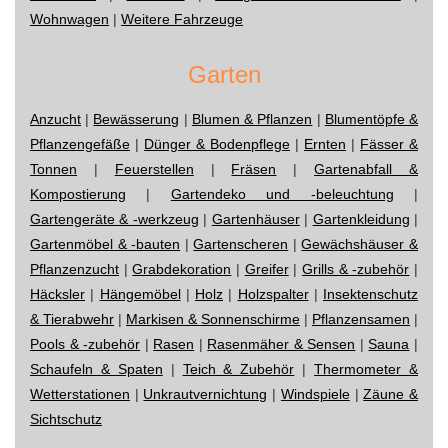
Wohnwagen
|
Weitere Fahrzeuge
Garten
Anzucht
|
Bewässerung
|
Blumen & Pflanzen
|
Blumentöpfe &
Pflanzengefäße
|
Dünger & Bodenpflege
|
Ernten
|
Fässer &
Tonnen
|
Feuerstellen
|
Fräsen
|
Gartenabfall &
Kompostierung
|
Gartendeko und -beleuchtung
|
Gartengeräte & -werkzeug
|
Gartenhäuser
|
Gartenkleidung
|
Gartenmöbel & -bauten
|
Gartenscheren
|
Gewächshäuser &
Pflanzenzucht
|
Grabdekoration
|
Greifer
|
Grills & -zubehör
|
Häcksler
|
Hängemöbel
|
Holz
|
Holzspalter
|
Insektenschutz
& Tierabwehr
|
Markisen & Sonnenschirme
|
Pflanzensamen
|
Pools & -zubehör
|
Rasen
|
Rasenmäher & Sensen
|
Sauna
|
Schaufeln & Spaten
|
Teich & Zubehör
|
Thermometer &
Wetterstationen
|
Unkrautvernichtung
|
Windspiele
|
Zäune &
Sichtschutz