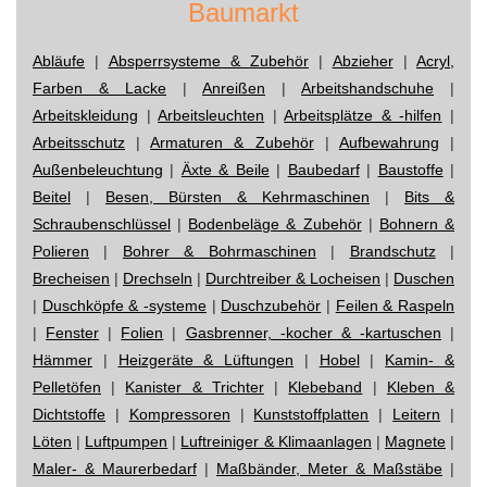
Baumarkt
Abläufe
|
Absperrsysteme & Zubehör
|
Abzieher
|
Acryl,
Farben & Lacke
|
Anreißen
|
Arbeitshandschuhe
|
Arbeitskleidung
|
Arbeitsleuchten
|
Arbeitsplätze & -hilfen
|
Arbeitsschutz
|
Armaturen & Zubehör
|
Aufbewahrung
|
Außenbeleuchtung
|
Äxte & Beile
|
Baubedarf
|
Baustoffe
|
Beitel
|
Besen, Bürsten & Kehrmaschinen
|
Bits &
Schraubenschlüssel
|
Bodenbeläge & Zubehör
|
Bohnern &
Polieren
|
Bohrer & Bohrmaschinen
|
Brandschutz
|
Brecheisen
|
Drechseln
|
Durchtreiber & Locheisen
|
Duschen
|
Duschköpfe & -systeme
|
Duschzubehör
|
Feilen & Raspeln
|
Fenster
|
Folien
|
Gasbrenner, -kocher & -kartuschen
|
Hämmer
|
Heizgeräte & Lüftungen
|
Hobel
|
Kamin- &
Pelletöfen
|
Kanister & Trichter
|
Klebeband
|
Kleben &
Dichtstoffe
|
Kompressoren
|
Kunststoffplatten
|
Leitern
|
Löten
|
Luftpumpen
|
Luftreiniger & Klimaanlagen
|
Magnete
|
Maler- & Maurerbedarf
|
Maßbänder, Meter & Maßstäbe
|