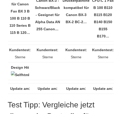
Canon BX-3 -
Druckerpatrone
CFU-C 1 Fax
für Canon
Schwarz/Black
kompatibel für
B 100 B110
Fax BX 3 B
- Geeignet für
Canon BX-3
B115 B120
100 B 110 B
Alpha Data AN
BX-2 BC-2…
B140 B150
110 Series B
255 Canon…
B155
115 B 120…
B170…
Kundentest:
Kundentest:
Kundentest:
Kundentest:
Sterne
Sterne
Sterne
Sterne
Design Hit
Update am:
Update am:
Update am:
Update am:
Test Tipp: Vergleiche jetzt