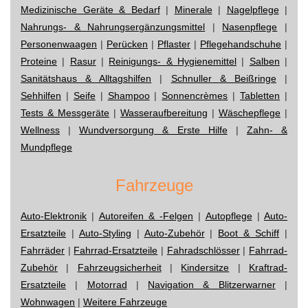
Medizinische Geräte & Bedarf
|
Minerale
|
Nagelpflege
|
Nahrungs- & Nahrungsergänzungsmittel
|
Nasenpflege
|
Personenwaagen
|
Perücken
|
Pflaster
|
Pflegehandschuhe
|
Proteine
|
Rasur
|
Reinigungs- & Hygienemittel
|
Salben
|
Sanitätshaus & Alltagshilfen
|
Schnuller & Beißringe
|
Sehhilfen
|
Seife
|
Shampoo
|
Sonnencrèmes
|
Tabletten
|
Tests & Messgeräte
|
Wasseraufbereitung
|
Wäschepflege
|
Wellness
|
Wundversorgung & Erste Hilfe
|
Zahn- &
Mundpflege
Fahrzeuge
Auto-Elektronik
|
Autoreifen & -Felgen
|
Autopflege
|
Auto-
Ersatzteile
|
Auto-Styling
|
Auto-Zubehör
|
Boot & Schiff
|
Fahrräder
|
Fahrrad-Ersatzteile
|
Fahradschlösser
|
Fahrrad-
Zubehör
|
Fahrzeugsicherheit
|
Kindersitze
|
Kraftrad-
Ersatzteile
|
Motorrad
|
Navigation & Blitzerwarner
|
Wohnwagen
|
Weitere Fahrzeuge