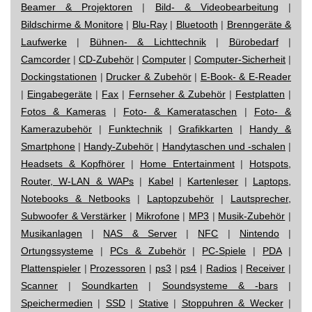
Beamer & Projektoren
|
Bild- & Videobearbeitung
|
Bildschirme & Monitore
|
Blu-Ray
|
Bluetooth
|
Brenngeräte &
Laufwerke
|
Bühnen- & Lichttechnik
|
Bürobedarf
|
Camcorder
|
CD-Zubehör
|
Computer
|
Computer-Sicherheit
|
Dockingstationen
|
Drucker & Zubehör
|
E-Book- & E-Reader
|
Eingabegeräte
|
Fax
|
Fernseher & Zubehör
|
Festplatten
|
Fotos & Kameras
|
Foto- & Kamerataschen
|
Foto- &
Kamerazubehör
|
Funktechnik
|
Grafikkarten
|
Handy &
Smartphone
|
Handy-Zubehör
|
Handytaschen und -schalen
|
Headsets & Kopfhörer
|
Home Entertainment
|
Hotspots,
Router, W-LAN & WAPs
|
Kabel
|
Kartenleser
|
Laptops,
Notebooks & Netbooks
|
Laptopzubehör
|
Lautsprecher,
Subwoofer & Verstärker
|
Mikrofone
|
MP3
|
Musik-Zubehör
|
Musikanlagen
|
NAS & Server
|
NFC
|
Nintendo
|
Ortungssysteme
|
PCs & Zubehör
|
PC-Spiele
|
PDA
|
Plattenspieler
|
Prozessoren
|
ps3
|
ps4
|
Radios
|
Receiver
|
Scanner
|
Soundkarten
|
Soundsysteme & -bars
|
Speichermedien
|
SSD
|
Stative
|
Stoppuhren & Wecker
|