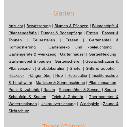
Garten
Anzucht
|
Bewässerung
|
Blumen & Pflanzen
|
Blumentöpfe &
Pflanzengefäße
|
Dünger & Bodenpflege
|
Ernten
|
Fässer &
Tonnen
|
Feuerstellen
|
Fräsen
|
Gartenabfall &
Kompostierung
|
Gartendeko und -beleuchtung
|
Gartengeräte & -werkzeug
|
Gartenhäuser
|
Gartenkleidung
|
Gartenmöbel & -bauten
|
Gartenscheren
|
Gewächshäuser &
Pflanzenzucht
|
Grabdekoration
|
Greifer
|
Grills & -zubehör
|
Häcksler
|
Hängemöbel
|
Holz
|
Holzspalter
|
Insektenschutz
& Tierabwehr
|
Markisen & Sonnenschirme
|
Pflanzensamen
|
Pools & -zubehör
|
Rasen
|
Rasenmäher & Sensen
|
Sauna
|
Schaufeln & Spaten
|
Teich & Zubehör
|
Thermometer &
Wetterstationen
|
Unkrautvernichtung
|
Windspiele
|
Zäune &
Sichtschutz
Toner (Canon)