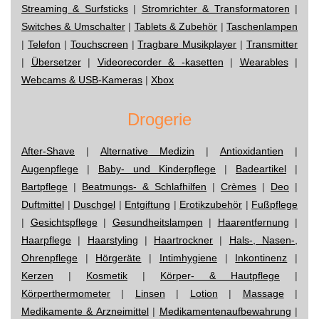
Streaming & Surfsticks
|
Stromrichter & Transformatoren
|
Switches & Umschalter
|
Tablets & Zubehör
|
Taschenlampen
|
Telefon
|
Touchscreen
|
Tragbare Musikplayer
|
Transmitter
|
Übersetzer
|
Videorecorder & -kasetten
|
Wearables
|
Webcams & USB-Kameras
|
Xbox
Drogerie
After-Shave
|
Alternative Medizin
|
Antioxidantien
|
Augenpflege
|
Baby- und Kinderpflege
|
Badeartikel
|
Bartpflege
|
Beatmungs- & Schlafhilfen
|
Crèmes
|
Deo
|
Duftmittel
|
Duschgel
|
Entgiftung
|
Erotikzubehör
|
Fußpflege
|
Gesichtspflege
|
Gesundheitslampen
|
Haarentfernung
|
Haarpflege
|
Haarstyling
|
Haartrockner
|
Hals-, Nasen-,
Ohrenpflege
|
Hörgeräte
|
Intimhygiene
|
Inkontinenz
|
Kerzen
|
Kosmetik
|
Körper- & Hautpflege
|
Körperthermometer
|
Linsen
|
Lotion
|
Massage
|
Medikamente & Arzneimittel
|
Medikamentenaufbewahrung
|