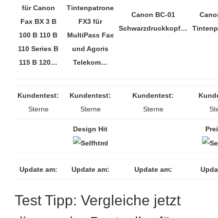
für Canon
Tintenpatrone
Canon BC-01
Cano
Fax BX 3 B
FX3 für
Schwarzdruckkopf…
Tinten
100 B 110 B
MultiPass Fax
110 Series B
und Agoris
115 B 120…
Telekom…
Kundentest:
Kundentest:
Kundentest:
Kunde
Sterne
Sterne
Sterne
St
Design Hit
Prei
Update am:
Update am:
Update am:
Upda
Test Tipp: Vergleiche jetzt