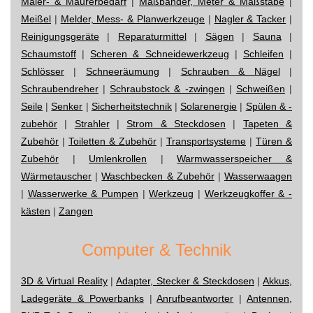
Maler- & Maurerbedarf
|
Maßbänder, Meter & Maßstäbe
|
Meißel
|
Melder, Mess- & Planwerkzeuge
|
Nagler & Tacker
|
Reinigungsgeräte
|
Reparaturmittel
|
Sägen
|
Sauna
|
Schaumstoff
|
Scheren & Schneidewerkzeug
|
Schleifen
|
Schlösser
|
Schneeräumung
|
Schrauben & Nägel
|
Schraubendreher
|
Schraubstock & -zwingen
|
Schweißen
|
Seile
|
Senker
|
Sicherheitstechnik
|
Solarenergie
|
Spülen & -
zubehör
|
Strahler
|
Strom & Steckdosen
|
Tapeten &
Zubehör
|
Toiletten & Zubehör
|
Transportsysteme
|
Türen &
Zubehör
|
Umlenkrollen
|
Warmwasserspeicher &
Wärmetauscher
|
Waschbecken & Zubehör
|
Wasserwaagen
|
Wasserwerke & Pumpen
|
Werkzeug
|
Werkzeugkoffer & -
kästen
|
Zangen
Computer & Technik
3D & Virtual Reality
|
Adapter, Stecker & Steckdosen
|
Akkus,
Ladegeräte & Powerbanks
|
Anrufbeantworter
|
Antennen,