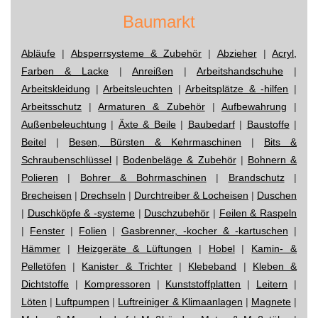
Baumarkt
Abläufe
|
Absperrsysteme & Zubehör
|
Abzieher
|
Acryl,
Farben & Lacke
|
Anreißen
|
Arbeitshandschuhe
|
Arbeitskleidung
|
Arbeitsleuchten
|
Arbeitsplätze & -hilfen
|
Arbeitsschutz
|
Armaturen & Zubehör
|
Aufbewahrung
|
Außenbeleuchtung
|
Äxte & Beile
|
Baubedarf
|
Baustoffe
|
Beitel
|
Besen, Bürsten & Kehrmaschinen
|
Bits &
Schraubenschlüssel
|
Bodenbeläge & Zubehör
|
Bohnern &
Polieren
|
Bohrer & Bohrmaschinen
|
Brandschutz
|
Brecheisen
|
Drechseln
|
Durchtreiber & Locheisen
|
Duschen
|
Duschköpfe & -systeme
|
Duschzubehör
|
Feilen & Raspeln
|
Fenster
|
Folien
|
Gasbrenner, -kocher & -kartuschen
|
Hämmer
|
Heizgeräte & Lüftungen
|
Hobel
|
Kamin- &
Pelletöfen
|
Kanister & Trichter
|
Klebeband
|
Kleben &
Dichtstoffe
|
Kompressoren
|
Kunststoffplatten
|
Leitern
|
Löten
|
Luftpumpen
|
Luftreiniger & Klimaanlagen
|
Magnete
|