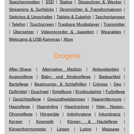
Speichermedien
|
SSD
|
Stative
|
Stoppuhren & Wecker
|
Streaming & Surfsticks
|
Stromrichter & Transformatoren
|
Switches & Umschalter
|
Tablets & Zubehör
|
Taschenlampen
|
Telefon
|
Touchscreen
|
Tragbare Musikplayer
|
Transmitter
|
Übersetzer
|
Videorecorder & -kasetten
|
Wearables
|
Webcams & USB-Kameras
|
Xbox
Drogerie
After-Shave
|
Alternative Medizin
|
Antioxidantien
|
Augenpflege
|
Baby- und Kinderpflege
|
Badeartikel
|
Bartpflege
|
Beatmungs- & Schlafhilfen
|
Crèmes
|
Deo
|
Duftmittel
|
Duschgel
|
Entgiftung
|
Erotikzubehör
|
Fußpflege
|
Gesichtspflege
|
Gesundheitslampen
|
Haarentfernung
|
Haarpflege
|
Haarstyling
|
Haartrockner
|
Hals-, Nasen-,
Ohrenpflege
|
Hörgeräte
|
Intimhygiene
|
Inkontinenz
|
Kerzen
|
Kosmetik
|
Körper- & Hautpflege
|
Körperthermometer
|
Linsen
|
Lotion
|
Massage
|