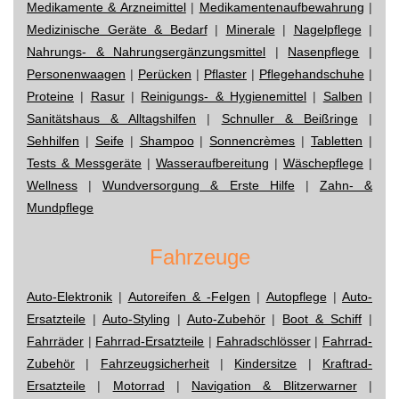
Medikamente & Arzneimittel
|
Medikamentenaufbewahrung
|
Medizinische Geräte & Bedarf
|
Minerale
|
Nagelpflege
|
Nahrungs- & Nahrungsergänzungsmittel
|
Nasenpflege
|
Personenwaagen
|
Perücken
|
Pflaster
|
Pflegehandschuhe
|
Proteine
|
Rasur
|
Reinigungs- & Hygienemittel
|
Salben
|
Sanitätshaus & Alltagshilfen
|
Schnuller & Beißringe
|
Sehhilfen
|
Seife
|
Shampoo
|
Sonnencrèmes
|
Tabletten
|
Tests & Messgeräte
|
Wasseraufbereitung
|
Wäschepflege
|
Wellness
|
Wundversorgung & Erste Hilfe
|
Zahn- &
Mundpflege
Fahrzeuge
Auto-Elektronik
|
Autoreifen & -Felgen
|
Autopflege
|
Auto-
Ersatzteile
|
Auto-Styling
|
Auto-Zubehör
|
Boot & Schiff
|
Fahrräder
|
Fahrrad-Ersatzteile
|
Fahradschlösser
|
Fahrrad-
Zubehör
|
Fahrzeugsicherheit
|
Kindersitze
|
Kraftrad-
Ersatzteile
|
Motorrad
|
Navigation & Blitzerwarner
|