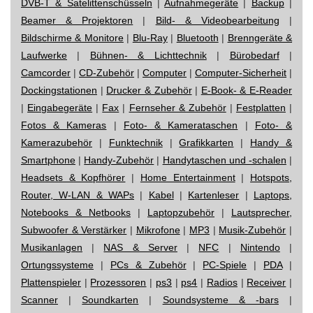
DVB-T & Satelittenschüsseln
|
Aufnahmegeräte
|
Backup
|
Beamer & Projektoren
|
Bild- & Videobearbeitung
|
Bildschirme & Monitore
|
Blu-Ray
|
Bluetooth
|
Brenngeräte &
Laufwerke
|
Bühnen- & Lichttechnik
|
Bürobedarf
|
Camcorder
|
CD-Zubehör
|
Computer
|
Computer-Sicherheit
|
Dockingstationen
|
Drucker & Zubehör
|
E-Book- & E-Reader
|
Eingabegeräte
|
Fax
|
Fernseher & Zubehör
|
Festplatten
|
Fotos & Kameras
|
Foto- & Kamerataschen
|
Foto- &
Kamerazubehör
|
Funktechnik
|
Grafikkarten
|
Handy &
Smartphone
|
Handy-Zubehör
|
Handytaschen und -schalen
|
Headsets & Kopfhörer
|
Home Entertainment
|
Hotspots,
Router, W-LAN & WAPs
|
Kabel
|
Kartenleser
|
Laptops,
Notebooks & Netbooks
|
Laptopzubehör
|
Lautsprecher,
Subwoofer & Verstärker
|
Mikrofone
|
MP3
|
Musik-Zubehör
|
Musikanlagen
|
NAS & Server
|
NFC
|
Nintendo
|
Ortungssysteme
|
PCs & Zubehör
|
PC-Spiele
|
PDA
|
Plattenspieler
|
Prozessoren
|
ps3
|
ps4
|
Radios
|
Receiver
|
Scanner
|
Soundkarten
|
Soundsysteme & -bars
|