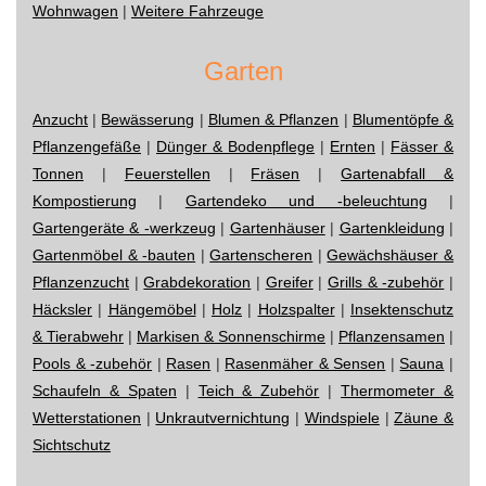
Wohnwagen
|
Weitere Fahrzeuge
Garten
Anzucht
|
Bewässerung
|
Blumen & Pflanzen
|
Blumentöpfe &
Pflanzengefäße
|
Dünger & Bodenpflege
|
Ernten
|
Fässer &
Tonnen
|
Feuerstellen
|
Fräsen
|
Gartenabfall &
Kompostierung
|
Gartendeko und -beleuchtung
|
Gartengeräte & -werkzeug
|
Gartenhäuser
|
Gartenkleidung
|
Gartenmöbel & -bauten
|
Gartenscheren
|
Gewächshäuser &
Pflanzenzucht
|
Grabdekoration
|
Greifer
|
Grills & -zubehör
|
Häcksler
|
Hängemöbel
|
Holz
|
Holzspalter
|
Insektenschutz
& Tierabwehr
|
Markisen & Sonnenschirme
|
Pflanzensamen
|
Pools & -zubehör
|
Rasen
|
Rasenmäher & Sensen
|
Sauna
|
Schaufeln & Spaten
|
Teich & Zubehör
|
Thermometer &
Wetterstationen
|
Unkrautvernichtung
|
Windspiele
|
Zäune &
Sichtschutz