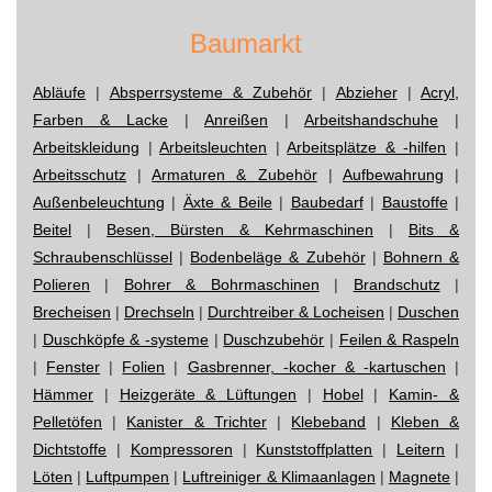
Baumarkt
Abläufe
|
Absperrsysteme & Zubehör
|
Abzieher
|
Acryl,
Farben & Lacke
|
Anreißen
|
Arbeitshandschuhe
|
Arbeitskleidung
|
Arbeitsleuchten
|
Arbeitsplätze & -hilfen
|
Arbeitsschutz
|
Armaturen & Zubehör
|
Aufbewahrung
|
Außenbeleuchtung
|
Äxte & Beile
|
Baubedarf
|
Baustoffe
|
Beitel
|
Besen, Bürsten & Kehrmaschinen
|
Bits &
Schraubenschlüssel
|
Bodenbeläge & Zubehör
|
Bohnern &
Polieren
|
Bohrer & Bohrmaschinen
|
Brandschutz
|
Brecheisen
|
Drechseln
|
Durchtreiber & Locheisen
|
Duschen
|
Duschköpfe & -systeme
|
Duschzubehör
|
Feilen & Raspeln
|
Fenster
|
Folien
|
Gasbrenner, -kocher & -kartuschen
|
Hämmer
|
Heizgeräte & Lüftungen
|
Hobel
|
Kamin- &
Pelletöfen
|
Kanister & Trichter
|
Klebeband
|
Kleben &
Dichtstoffe
|
Kompressoren
|
Kunststoffplatten
|
Leitern
|
Löten
|
Luftpumpen
|
Luftreiniger & Klimaanlagen
|
Magnete
|