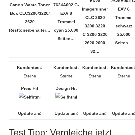
EXV8
7625A002 C
Canon Waste Toner
7624A002 C-
Imagerunner
EXV 8
Box CLC3200/3220/
EXV 8
CLC 2620
Trommel
2620
Trommel
3200 3220
schwarz
Resttonerbehälter…
cyan 25.000
C-3200 3220
25.000
Seiten…
2620 2600
Seiten…
32…
Kundentest:
Kundentest:
Kundentest:
Kundentest
Sterne
Sterne
Sterne
Sterne
Preis Hit
Design Hit
Update am:
Update am:
Update am:
Update am
Test Tipp: Vergleiche jetzt