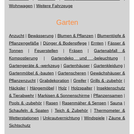
Wohnwagen
|
Weitere Fahrzeuge
Garten
Anzucht
|
Bewässerung
|
Blumen & Pflanzen
|
Blumentöpfe &
Pflanzengefäße
|
Dünger & Bodenpflege
|
Ernten
|
Fässer &
Tonnen
|
Feuerstellen
|
Fräsen
|
Gartenabfall &
Kompostierung
|
Gartendeko und -beleuchtung
|
Gartengeräte & -werkzeug
|
Gartenhäuser
|
Gartenkleidung
|
Gartenmöbel & -bauten
|
Gartenscheren
|
Gewächshäuser &
Pflanzenzucht
|
Grabdekoration
|
Greifer
|
Grills & -zubehör
|
Häcksler
|
Hängemöbel
|
Holz
|
Holzspalter
|
Insektenschutz
& Tierabwehr
|
Markisen & Sonnenschirme
|
Pflanzensamen
|
Pools & -zubehör
|
Rasen
|
Rasenmäher & Sensen
|
Sauna
|
Schaufeln & Spaten
|
Teich & Zubehör
|
Thermometer &
Wetterstationen
|
Unkrautvernichtung
|
Windspiele
|
Zäune &
Sichtschutz