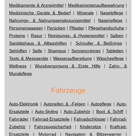
Medikamente & Arzneimittel
|
Medikamentenaufbewahrung
|
Medizinische Geräte & Bedarf
|
Minerale
|
Nagelpflege
|
Nahrungs- & Nahrungsergänzungsmittel
|
Nasenpflege
|
Personenwaagen
|
Perücken
|
Pflaster
|
Pflegehandschuhe
|
Proteine
|
Rasur
|
Reinigungs- & Hygienemittel
|
Salben
|
Sanitätshaus & Alltagshilfen
|
Schnuller & Beißringe
|
Sehhilfen
|
Seife
|
Shampoo
|
Sonnencrèmes
|
Tabletten
|
Tests & Messgeräte
|
Wasseraufbereitung
|
Wäschepflege
|
Wellness
|
Wundversorgung & Erste Hilfe
|
Zahn- &
Mundpflege
Fahrzeuge
Auto-Elektronik
|
Autoreifen & -Felgen
|
Autopflege
|
Auto-
Ersatzteile
|
Auto-Styling
|
Auto-Zubehör
|
Boot & Schiff
|
Fahrräder
|
Fahrrad-Ersatzteile
|
Fahradschlösser
|
Fahrrad-
Zubehör
|
Fahrzeugsicherheit
|
Kindersitze
|
Kraftrad-
Ersatzteile
|
Motorrad
|
Navigation & Blitzerwarner
|