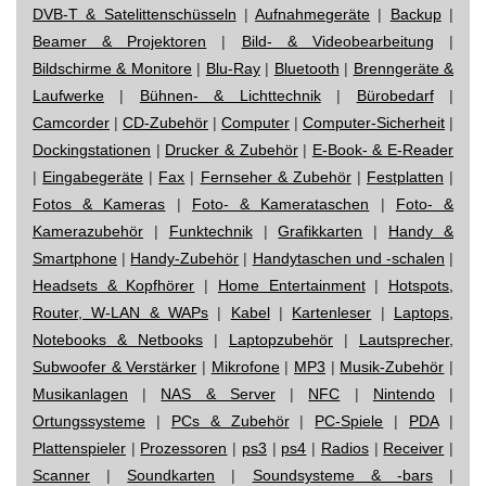
DVB-T & Satelittenschüsseln
|
Aufnahmegeräte
|
Backup
|
Beamer & Projektoren
|
Bild- & Videobearbeitung
|
Bildschirme & Monitore
|
Blu-Ray
|
Bluetooth
|
Brenngeräte &
Laufwerke
|
Bühnen- & Lichttechnik
|
Bürobedarf
|
Camcorder
|
CD-Zubehör
|
Computer
|
Computer-Sicherheit
|
Dockingstationen
|
Drucker & Zubehör
|
E-Book- & E-Reader
|
Eingabegeräte
|
Fax
|
Fernseher & Zubehör
|
Festplatten
|
Fotos & Kameras
|
Foto- & Kamerataschen
|
Foto- &
Kamerazubehör
|
Funktechnik
|
Grafikkarten
|
Handy &
Smartphone
|
Handy-Zubehör
|
Handytaschen und -schalen
|
Headsets & Kopfhörer
|
Home Entertainment
|
Hotspots,
Router, W-LAN & WAPs
|
Kabel
|
Kartenleser
|
Laptops,
Notebooks & Netbooks
|
Laptopzubehör
|
Lautsprecher,
Subwoofer & Verstärker
|
Mikrofone
|
MP3
|
Musik-Zubehör
|
Musikanlagen
|
NAS & Server
|
NFC
|
Nintendo
|
Ortungssysteme
|
PCs & Zubehör
|
PC-Spiele
|
PDA
|
Plattenspieler
|
Prozessoren
|
ps3
|
ps4
|
Radios
|
Receiver
|
Scanner
|
Soundkarten
|
Soundsysteme & -bars
|