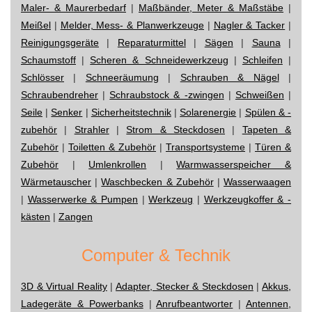
Maler- & Maurerbedarf
|
Maßbänder, Meter & Maßstäbe
|
Meißel
|
Melder, Mess- & Planwerkzeuge
|
Nagler & Tacker
|
Reinigungsgeräte
|
Reparaturmittel
|
Sägen
|
Sauna
|
Schaumstoff
|
Scheren & Schneidewerkzeug
|
Schleifen
|
Schlösser
|
Schneeräumung
|
Schrauben & Nägel
|
Schraubendreher
|
Schraubstock & -zwingen
|
Schweißen
|
Seile
|
Senker
|
Sicherheitstechnik
|
Solarenergie
|
Spülen & -
zubehör
|
Strahler
|
Strom & Steckdosen
|
Tapeten &
Zubehör
|
Toiletten & Zubehör
|
Transportsysteme
|
Türen &
Zubehör
|
Umlenkrollen
|
Warmwasserspeicher &
Wärmetauscher
|
Waschbecken & Zubehör
|
Wasserwaagen
|
Wasserwerke & Pumpen
|
Werkzeug
|
Werkzeugkoffer & -
kästen
|
Zangen
Computer & Technik
3D & Virtual Reality
|
Adapter, Stecker & Steckdosen
|
Akkus,
Ladegeräte & Powerbanks
|
Anrufbeantworter
|
Antennen,