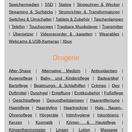
Speichermedien
|
SSD
|
Stative
|
Stoppuhren & Wecker
|
Streaming & Surfsticks
|
Stromrichter & Transformatoren
|
Switches & Umschalter
|
Tablets & Zubehör
|
Taschenlampen
|
Telefon
|
Touchscreen
|
Tragbare Musikplayer
|
Transmitter
|
Übersetzer
|
Videorecorder & -kasetten
|
Wearables
|
Webcams & USB-Kameras
|
Xbox
Drogerie
After-Shave
|
Alternative Medizin
|
Antioxidantien
|
Augenpflege
|
Baby- und Kinderpflege
|
Badeartikel
|
Bartpflege
|
Beatmungs- & Schlafhilfen
|
Crèmes
|
Deo
|
Duftmittel
|
Duschgel
|
Entgiftung
|
Erotikzubehör
|
Fußpflege
|
Gesichtspflege
|
Gesundheitslampen
|
Haarentfernung
|
Haarpflege
|
Haarstyling
|
Haartrockner
|
Hals-, Nasen-,
Ohrenpflege
|
Hörgeräte
|
Intimhygiene
|
Inkontinenz
|
Kerzen
|
Kosmetik
|
Körper- & Hautpflege
|
Körperthermometer
|
Linsen
|
Lotion
|
Massage
|